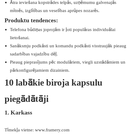
Ātra ieviešana kopstrādes telpās, uzņēmumu galvenajās
mītnēs, izglītības un veselības aprūpes nozarēs.
Produktu tendences:
Telefona būdiņas joprojām ir ļoti populāras individuālai
lietošanai.
Sanāksmju podkāsti un komandu podkāsti visstraujāk pieaug
sadarbības vajadzību dēļ.
Pieaug pieprasījums pēc modulāriem, viegli uzstādāmiem un
pārkonfigurējamiem dizainiem.
10 labākie biroja kapsulu
piegādātāji
1. Karkass
Tīmekļa vietne: www.framery.com