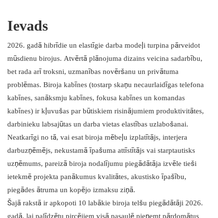
3. Hushoffice
4. ROOM
Ievads
5. SnapCab
6. Klusums
2026. gadā hibrīdie un elastīgie darba modeļi turpina pārveidot
7. Mikomax viedais birojs
mūsdienu birojus. Atvērtā plānojuma dizains veicina sadarbību,
8. Persija Būtsa
bet rada arī troksni, uzmanības novēršanu un privātuma
9.BUSYPOD
problēmas. Biroja kabīnes (tostarp skaņu necaurlaidīgas telefona
kabīnes, sanāksmju kabīnes, fokusa kabīnes un komandas
10. YOUSEN
kabīnes) ir kļuvušas par būtiskiem risinājumiem produktivitātes,
darbinieku labsajūtas un darba vietas elastības uzlabošanai.
Neatkarīgi no tā, vai esat biroja mēbeļu izplatītājs, interjera
darbuzņēmējs, nekustamā īpašuma attīstītājs vai starptautisks
uzņēmums, pareizā biroja nodalījumu piegādātāja izvēle tieši
ietekmē projekta panākumus kvalitātes, akustisko īpašību,
piegādes ātruma un kopējo izmaksu ziņā.
Šajā rakstā ir apkopoti 10 labākie biroja telšu piegādātāji 2026.
gadā, lai palīdzētu pircējiem visā pasaulē pieņemt pārdomātus