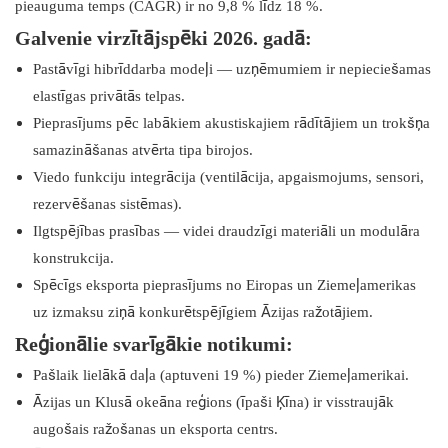
pieauguma temps (CAGR) ir no 9,8 % līdz 18 %.
Galvenie virzītājspēki 2026. gadā:
Pastāvīgi hibrīddarba modeļi — uzņēmumiem ir nepieciešamas
elastīgas privātās telpas.
Pieprasījums pēc labākiem akustiskajiem rādītājiem un trokšņa
samazināšanas atvērta tipa birojos.
Viedo funkciju integrācija (ventilācija, apgaismojums, sensori,
rezervēšanas sistēmas).
Ilgtspējības prasības — videi draudzīgi materiāli un modulāra
konstrukcija.
Spēcīgs eksporta pieprasījums no Eiropas un Ziemeļamerikas
uz izmaksu ziņā konkurētspējīgiem Āzijas ražotājiem.
Reģionālie svarīgākie notikumi:
Pašlaik lielākā daļa (aptuveni 19 %) pieder Ziemeļamerikai.
Āzijas un Klusā okeāna reģions (īpaši Ķīna) ir visstraujāk
augošais ražošanas un eksporta centrs.