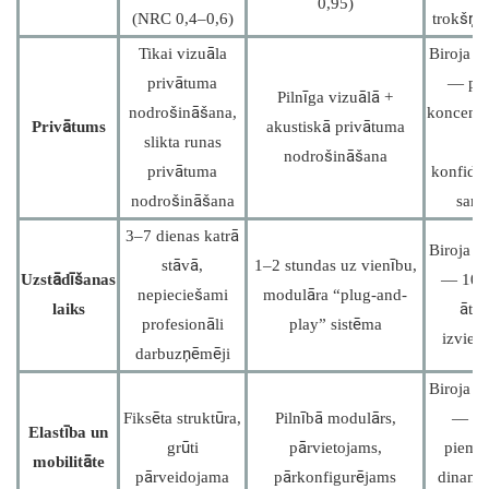
0,95)
(NRC 0,4–0,6)
trokšņa 
Tikai vizuāla
Biroja k
privātuma
— pat
Pilnīga vizuālā +
nodrošināšana,
koncent
Privātums
akustiskā privātuma
slikta runas
u
nodrošināšana
privātuma
konfiden
nodrošināšana
saru
3–7 dienas katrā
Biroja k
stāvā,
1–2 stundas uz vienību,
Uzstādīšanas
— 10 r
nepieciešami
modulāra “plug-and-
laiks
ātrā
profesionāli
play” sistēma
izviet
darbuzņēmēji
Biroja k
Fiksēta struktūra,
Pilnībā modulārs,
— ide
Elastība un
grūti
pārvietojams,
piemēr
mobilitāte
pārveidojama
pārkonfigurējams
dinami