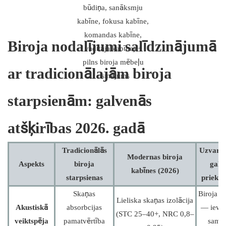
Biroja nodalījumi salīdzinājumā
ar tradicionālajām biroja
starpsienām: galvenās
atšķirības 2026. gadā
Tradicionālās
Uzvarēt
Modernas biroja
Aspekts
biroja
galv
kabīnes (2026)
starpsienas
priekšr
Skaņas
Biroja k
Lieliska skaņas izolācija
Akustiskā
absorbcijas
— ievē
(STC 25–40+, NRC 0,8–
veiktspēja
pamatvērtība
sama