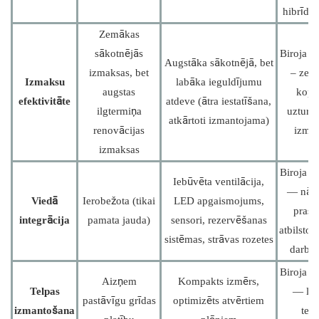
hibrīdbi
Zemākas
sākotnējās
Biroja k
Augstāka sākotnējā, bet
izmaksas, bet
– zem
Izmaksu
labāka ieguldījumu
augstas
kopē
efektivitāte
atdeve (ātra iestatīšana,
ilgtermiņa
uzturē
atkārtoti izmantojama)
renovācijas
izma
izmaksas
Biroja k
Iebūvēta ventilācija,
— nāk
Viedā
Ierobežota (tikai
LED apgaismojums,
pras
integrācija
pamata jauda)
sensori, rezervēšanas
atbilstoš
sistēmas, strāvas rozetes
darba 
Biroja k
Aizņem
Kompakts izmērs,
Telpas
— la
pastāvīgu grīdas
optimizēts atvērtiem
izmantošana
telp