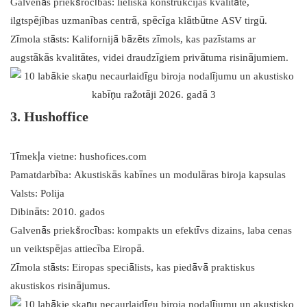
Galvenās priekšrocības: lieliska konstrukcijas kvalitāte,
ilgtspējības uzmanības centrā, spēcīga klātbūtne ASV tirgū.
Zīmola stāsts: Kalifornijā bāzēts zīmols, kas pazīstams ar
augstākās kvalitātes, videi draudzīgiem privātuma risinājumiem.
3. Hushoffice
Tīmekļa vietne: hushofices.com
Pamatdarbība: Akustiskās kabīnes un modulāras biroja kapsulas
Valsts: Polija
Dibināts: 2010. gados
Galvenās priekšrocības: kompakts un efektīvs dizains, laba cenas
un veiktspējas attiecība Eiropā.
Zīmola stāsts: Eiropas speciālists, kas piedāvā praktiskus
akustiskos risinājumus.