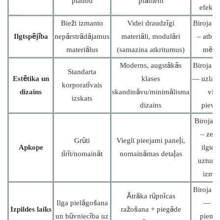
platību
plāniem
efektiv
Bieži izmanto
Videi draudzīgi
Biroja k
Ilgtspējība
nepārstrādājamus
materiāli, modulāri
– atbil
materiālus
(samazina atkritumus)
mērķ
Moderns, augstākās
Biroja k
Standarta
Estētika un
klases
— uzlab
korporatīvais
dizains
skandināvu/minimālisma
viet
izskats
dizains
pievil
Biroja k
– zem
Grūti
Viegli pieejami paneļi,
Apkope
ilgter
tīrīt/nomaināt
nomaināmas detaļas
uzturē
izma
Biroja k
Ātrāka rūpnīcas
Ilga pielāgošana
— la
Izpildes laiks
ražošana + piegāde
un būvniecība uz
piemēr