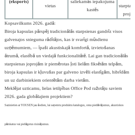
(eksports)
saliekamās iepakojuma
vietas
starptau
kastēs
projek
Kopsavilkums 2026. gadā:
Biroja kapsulas pārspēj tradicionālās starpsienas gandrīz visos
galvenajos snieguma rādītājos, kas ir svarīgi mūsdienu
uzņēmumiem, — īpaši akustiskajā komfortā, izvietošanas
ātrumā, elastībā un viedajā funkcionalitātē. Lai gan tradicionālās
starpsienas joprojām ir piemērotas ļoti lielām fiksētām telpām,
biroja kapsulas ir kļuvušas par galveno izvēli elastīgām, hibrīdām
un uz darbiniekiem orientētām darba vietām.
Meklējat uzticamu, lielas ietilpības Office Pod ražotāju saviem
2026. gada globālajiem projektiem?
Sazinieties ar YOUSEN jau šodien, lai saņemtu produktu katalogus, cenu piedāvājumus, akustiskos
Sveiki,
pārskatus vai pielāgotus risinājumus.