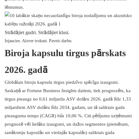
lēmumus.
Strādājiet gudri. Strādājiet klusi.
Iejaucies. Aizver troksni. Paveic darbu.
Biroja kapsulu tirgus pārskats
2026. gadā
Globālais biroju kapsulu tirgus piedzīvo spēcīgu izaugsmi.
Saskaņā ar Fortune Business Insights datiem, tiek prognozēts, ka
tirgus pieaugs no 0,61 miljarda ASV dolāru 2026. gadā līdz 1,33
miljardiem ASV dolāru līdz 2034. gadam, un tā saliktais gada
pieauguma temps (CAGR) būs 10,06 %. Citi pētījumu uzņēmumi
prognozē vēl lielāku izaugsmi, un dažos segmentos (piemēram,
sanāksmju kapsulās un viedajās kapsulās) saliktais gada