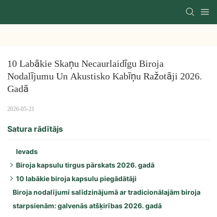
10 Labākie Skaņu Necaurlaidīgu Biroja 
Nodalījumu Un Akustisko Kabīņu Ražotāji 2026. 
Gadā
2026-05-21
Satura rādītājs
Ievads
Biroja kapsulu tirgus pārskats 2026. gadā
10 labākie biroja kapsulu piegādātāji
Galvenie virzītājspēki 2026. gadā:
Biroja nodalījumi salīdzinājumā ar tradicionālajām biroja
Reģionālie svarīgākie notikumi:
1. Karkass
starpsienām: galvenās atšķirības 2026. gadā
Produktu tendences:
2. Zenbooth