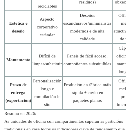
residuos)
obxecti
reciclables
Deseños
Office
Aspecto
Estética e
escandinavos/minimalistas
mell
corporativo
deseño
modernos e de alta
atractivo
estándar
calidade
de tr
Cápsu
Difícil de
Paneis de fácil acceso,
oficina
Mantemento
limpar/substituír
compoñentes substituíbles
mantem
longo
Personalización
Office
Prazo de
Produción en fábrica máis
longa e
mello
entrega
rápida + envío en
compilación in
prox
(exportación)
paquetes planos
situ
interna
Resumo en 2026:
As unidades de oficina con compartimentos superan as particións
tradicionais en case todos os indicadores clave de rendemento que