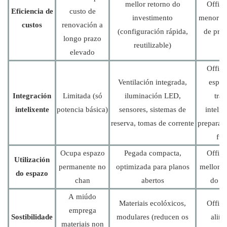
mellor retorno do
Office
Eficiencia de
custo de
investimento
menor cu
custos
renovación a
(configuración rápida,
de pro
longo prazo
reutilizable)
elevado
Office
Ventilación integrada,
espaz
Integración
Limitada (só
iluminación LED,
trab
intelixente
potencia básica)
sensores, sistemas de
intelix
reserva, tomas de corrente
preparad
fut
Ocupa espazo
Pegada compacta,
Office
Utilización
permanente no
optimizada para planos
mellor e
do espazo
chan
abertos
do e
A miúdo
Materiais ecolóxicos,
Office
emprega
Sostibilidade
modulares (reducen os
aliña
materiais non