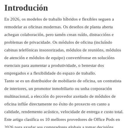
4. ROOM
Introdución
5. SnapCab
6. Silencio
En 2026, os modelos de traballo híbridos e flexibles seguen a
7. Oficina intelixente Mikomax
remodelar as oficinas modernas. Os deseños de planta aberta
8. Cabinas de Persy
achegan colaboración, pero tamén crean ruído, distraccións e
9.BUSYPOD
problemas de privacidade. Os módulos de oficina (incluíndo
cabinas telefónicas insonorizadas, módulos de reunións, módulos
10. YOUSEN
de atención e módulos de equipo) convertéronse en solucións
esenciais para aumentar a produtividade, o benestar dos
empregados e a flexibilidade do espazo de traballo.
Tanto se es un distribuidor de mobiliario de oficina, un contratista
de interiores, un promotor inmobiliario ou unha corporación
multinacional, a elección do provedor axeitado de módulos de
oficina inflúe directamente no éxito do proxecto en canto a
calidade, rendemento acústico, velocidade de entrega e custo total.
Este artigo clasifica os 10 mellores provedores de Office Pods en
2026 para axudar aos compradores globais a tomar decisións