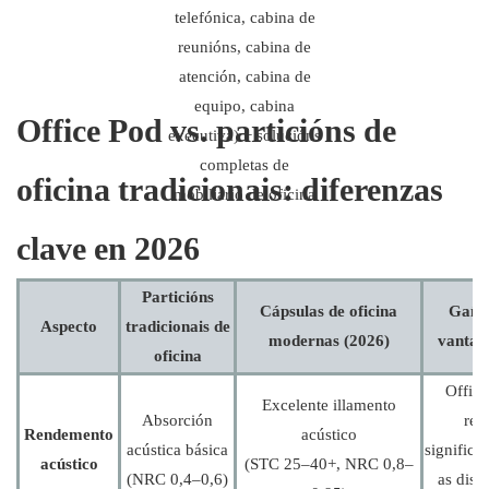
Office Pod vs. particións de
oficina tradicionais: diferenzas
clave en 2026
Particións
Cápsulas de oficina
Gaña
Aspecto
tradicionais de
modernas (2026)
vantax
oficina
Office
Excelente illamento
Absorción
red
Rendemento
acústico
acústica básica
significa
acústico
(STC 25–40+, NRC 0,8–
(NRC 0,4–0,6)
as dist