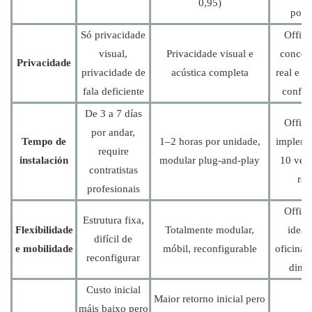
0,95)
por 
Só privacidade
Office
visual,
Privacidade visual e
concen
Privacidade
privacidade de
acústica completa
real e 
fala deficiente
confid
De 3 a 7 días
Office
por andar,
Tempo de
1–2 horas por unidade,
impleme
require
instalación
modular plug-and-play
10 vec
contratistas
ráp
profesionais
Office
Estrutura fixa,
Flexibilidade
Totalmente modular,
ideai
difícil de
e mobilidade
móbil, reconfigurable
oficinas
reconfigurar
diná
Custo inicial
Maior retorno inicial pero
máis baixo pero