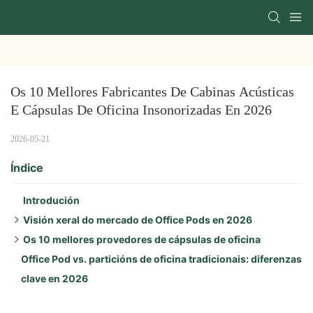
Os 10 Mellores Fabricantes De Cabinas Acústicas 
E Cápsulas De Oficina Insonorizadas En 2026
2026-05-21
Índice
Introdución
Visión xeral do mercado de Office Pods en 2026
Os 10 mellores provedores de cápsulas de oficina
Impulsores clave en 2026:
Office Pod vs. particións de oficina tradicionais: diferenzas
Destacados rexionais:
1. Enmarcado
clave en 2026
Tendencias de produtos:
2. Zenbooth
3. Oficina de silencio