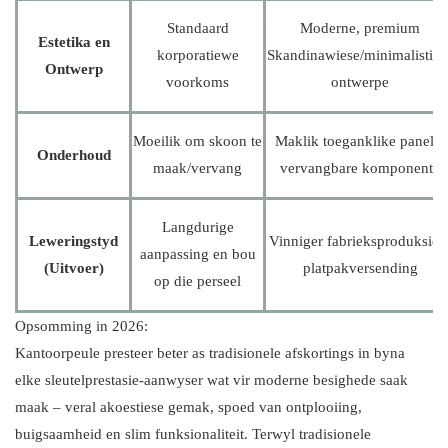
Standaard
Moderne, premium
Estetika en
korporatiewe
Skandinawiese/minimalisties
Ontwerp
voorkoms
ontwerpe
Moeilik om skoon te
Maklik toeganklike panele,
Onderhoud
maak/vervang
vervangbare komponente
Langdurige
Leweringstyd
Vinniger fabrieksproduksie 
aanpassing en bou
(Uitvoer)
platpakversending
op die perseel
Opsomming in 2026:
Kantoorpeule presteer beter as tradisionele afskortings in byna
elke sleutelprestasie-aanwyser wat vir moderne besighede saak
maak – veral akoestiese gemak, spoed van ontplooiing,
buigsaamheid en slim funksionaliteit. Terwyl tradisionele