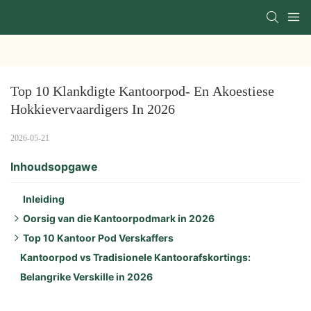
Top 10 Klankdigte Kantoorpod- En Akoestiese 
Hokkievervaardigers In 2026
2026-05-21
Inhoudsopgawe
Inleiding
Oorsig van die Kantoorpodmark in 2026
Top 10 Kantoor Pod Verskaffers
Sleuteldrywers in 2026:
Kantoorpod vs Tradisionele Kantoorafskortings:
Streekshoogtepunte:
1. Framery
Belangrike Verskille in 2026
Produkneigings:
2. Zenboot
3. Hushoffice