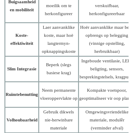
Buigsaamheid
moeilik om te
verskuifbaar,
en mobiliteit
herkonfigureer
herkonfigureerbaar
Laer aanvanklike
Hoër aanvanklike maar bete
Koste-
koste, maar hoë
opbrengs op belegging
effektiwiteit
langtermyn-
(vinnige opstelling,
opknappingskoste
herbruikbaar)
Ingeboude ventilasie, LED-
Beperk (slegs
Slim Integrasie
beligting, sensors,
basiese krag)
besprekingstelsels, kragpunt
Neem permanente
Kompakte voetspoor,
Ruimtebenutting
vloeroppervlakte op
geoptimaliseer vir oop plann
Gebruik dikwels
Omgewingsvriendelike
Volhoubaarheid
nie-herwinbare
materiale, modulêr
materiale
(verminder afval)