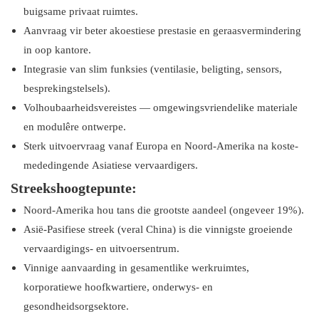
buigsame privaat ruimtes.
Aanvraag vir beter akoestiese prestasie en geraasvermindering
in oop kantore.
Integrasie van slim funksies (ventilasie, beligting, sensors,
besprekingstelsels).
Volhoubaarheidsvereistes — omgewingsvriendelike materiale
en modulêre ontwerpe.
Sterk uitvoervraag vanaf Europa en Noord-Amerika na koste-
mededingende Asiatiese vervaardigers.
Streekshoogtepunte:
Noord-Amerika hou tans die grootste aandeel (ongeveer 19%).
Asië-Pasifiese streek (veral China) is die vinnigste groeiende
vervaardigings- en uitvoersentrum.
Vinnige aanvaarding in gesamentlike werkruimtes,
korporatiewe hoofkwartiere, onderwys- en
gesondheidsorgsektore.