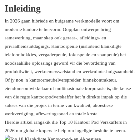
4. ROOM
Inleiding
5. SnapCab
6. Stilte
In 2026 gaan hibriede en buigsame werkmodelle voort om
7. Mikomax Slim Kantoor
moderne kantore te hervorm. Oopplan-ontwerpe bring
8. Persy-stalletjies
samewerking, maar skep ook geraas-, afleidings- en
9.BUSYPOD
privaatheidsuitdagings. Kantoorpeule (insluitend klankdigte
telefoonhokkies, vergaderpeule, fokuspeule en spanpeule) het
10. YOUSEN
noodsaaklike oplossings geword vir die bevordering van
produktiwiteit, werknemerswelstand en werkruimte-buigsaamheid.
Of jy nou 'n kantoormeubelverspreider, binnekontrakteur,
eiendomsontwikkelaar of multinasionale korporasie is, die keuse
van die regte kantoorpodverskaffer het 'n direkte impak op die
sukses van die projek in terme van kwaliteit, akoestiese
werkverrigting, afleweringspoed en totale koste.
Hierdie artikel rangskik die Top 10 Kantoor Pod Verskaffers in
2026 om globale kopers te help om ingeligte besluite te neem.