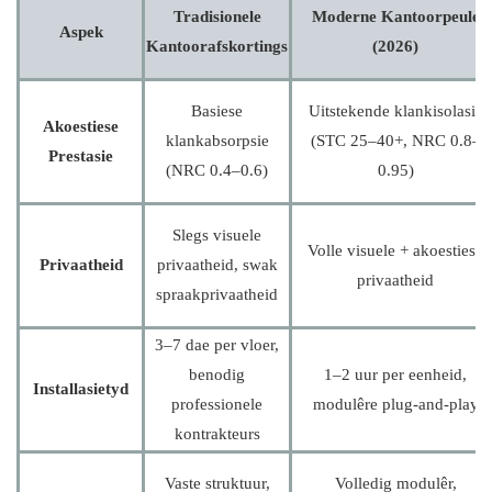
Tradisionele
Moderne Kantoorpeule
Aspek
Kantoorafskortings
(2026)
Basiese
Uitstekende klankisolasie
Akoestiese
klankabsorpsie
(STC 25–40+, NRC 0.8–
Prestasie
(NRC 0.4–0.6)
0.95)
Slegs visuele
Volle visuele + akoestiese
Privaatheid
privaatheid, swak
privaatheid
spraakprivaatheid
3–7 dae per vloer,
benodig
1–2 uur per eenheid,
Installasietyd
professionele
modulêre plug-and-play
kontrakteurs
Vaste struktuur,
Volledig modulêr,