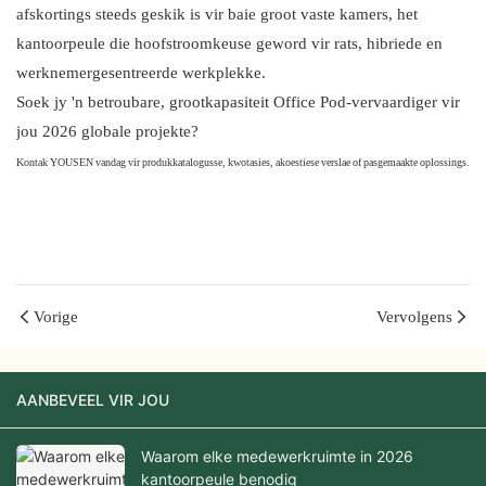
afskortings steeds geskik is vir baie groot vaste kamers, het
kantoorpeule die hoofstroomkeuse geword vir rats, hibriede en
werknemergesentreerde werkplekke.
Soek jy 'n betroubare, grootkapasiteit Office Pod-vervaardiger vir
jou 2026 globale projekte?
Kontak YOUSEN vandag vir produkkatalogusse, kwotasies, akoestiese verslae of pasgemaakte oplossings.
Hallo wêreld
Vorige
Vervolgens
AANBEVEEL VIR JOU
Waarom elke medewerkruimte in 2026
kantoorpeule benodig