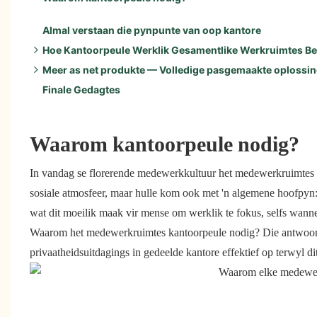
Almal verstaan ​​die pynpunte van oop kantore
Hoe Kantoorpeule Werklik Gesamentlike Werkruimtes B
Meer as net produkte — Volledige pasgemaakte oplossi
Belangrike voordele:
Finale Gedagtes
Bykomende voordele sluit in:
Uitstekende klankdigting:
Buigsame kapasiteitsopsies:
Gerieflike ervaring:
Waarom kantoorpeule nodig?
Ryk Estetiese Keuses:
In vandag se florerende medewerkkultuur het medewerkruimtes 
sosiale atmosfeer, maar hulle kom ook met 'n algemene hoofpyn: 
wat dit moeilik maak vir mense om werklik te fokus, selfs wannee
Waarom het medewerkruimtes kantoorpeule nodig? Die antwoo
privaatheidsuitdagings in gedeelde kantore effektief op terwyl di