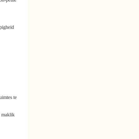
pigheid
uimtes te
s maklik