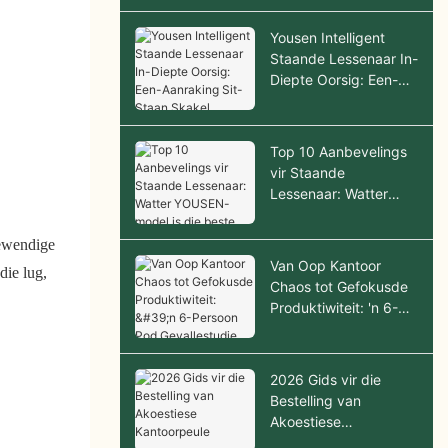
in 2026
Yousen Intelligent
Staande Lessenaar In-
Diepte Oorsig: Een-
Aanraking Sit-Staan
Skakel
Top 10 Aanbevelings
vir Staande
Lessenaar: Watter
YOUSEN-model is die
beste koop?
lewendige
Van Oop Kantoor
die lug,
Chaos tot Gefokusde
Produktiwiteit: 'n 6-
Persoon Pod
Gevallestudie
2026 Gids vir die
Bestelling van
Akoestiese
Kantoorpeule