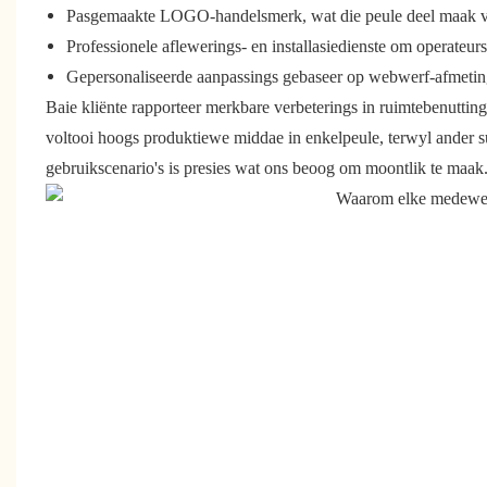
Pasgemaakte LOGO-handelsmerk, wat die peule deel maak van
Professionele aflewerings- en installasiedienste om operateurs
Gepersonaliseerde aanpassings gebaseer op webwerf-afmetin
Baie kliënte rapporteer merkbare verbeterings in ruimtebenut
voltooi hoogs produktiewe middae in enkelpeule, terwyl ander su
gebruikscenario's is presies wat ons beoog om moontlik te maak