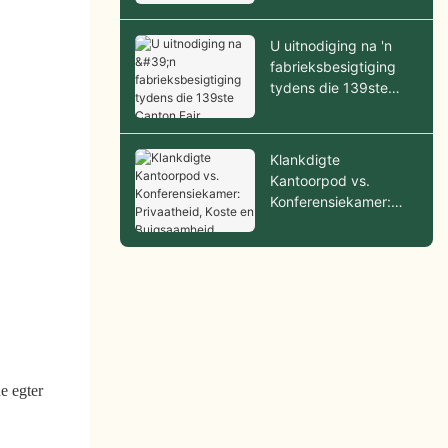
U uitnodiging na 'n
fabrieksbesigtiging
tydens die 139ste
Canton Fair
Klankdigte
Kantoorpod vs.
Konferensiekamer:
Privaatheid, Koste en
Buigsaamheid
Vergelyk
e egter