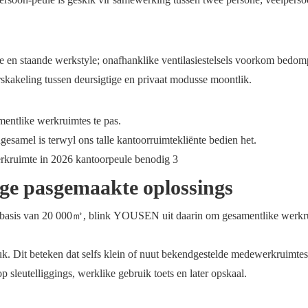
de en staande werkstyle; onafhanklike ventilasiestelsels voorkom bedom
skakeling tussen deursigtige en privaat modusse moontlik.
mentlike werkruimtes te pas.
esamel is terwyl ons talle kantoorruimtekliënte bedien het.
ige pasgemaakte oplossings
iebasis van 20 000㎡, blink YOUSEN uit daarin om gesamentlike werkr
. Dit beteken dat selfs klein of nuut bekendgestelde medewerkruimte
 sleutelliggings, werklike gebruik toets en later opskaal.