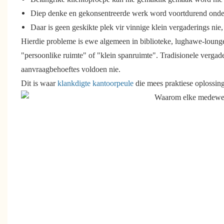
Diep denke en gekonsentreerde werk word voortdurend onde
Daar is geen geskikte plek vir vinnige klein vergaderings nie
Hierdie probleme is ewe algemeen in biblioteke, lughawe-lounge
"persoonlike ruimte" of "klein spanruimte". Tradisionele vergad
aanvraagbehoeftes voldoen nie.
Dit is waar
klankdigte kantoorpeule
die mees praktiese oplossin