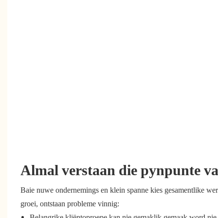
Almal verstaan ​​die pynpunte v
Baie nuwe ondernemings en klein spanne kies gesamentlike wer
groei, ontstaan ​​probleme vinnig:
Belangrike kliëntoproepe kan nie gemaklik gemaak word nie ui