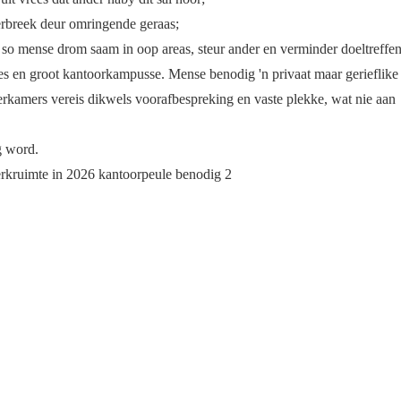
rbreek deur omringende geraas;
, so mense drom saam in oop areas, steur ander en verminder doeltreffe
s en groot kantoorkampusse. Mense benodig 'n privaat maar gerieflike
erkamers vereis dikwels voorafbespreking en vaste plekke, wat nie aan
g word.