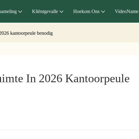
sameling
Kliëntgevalle
Hoekom Ons
VideoName
2026 kantoorpeule benodig
mte In 2026 Kantoorpeule 