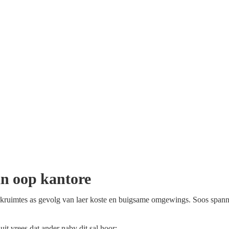
an oop kantore
kruimtes as gevolg van laer koste en buigsame omgewings. Soos spann
t vrees dat ander naby dit sal hoor;