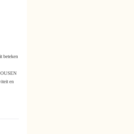
it beteken
om YOUSEN
iteit en