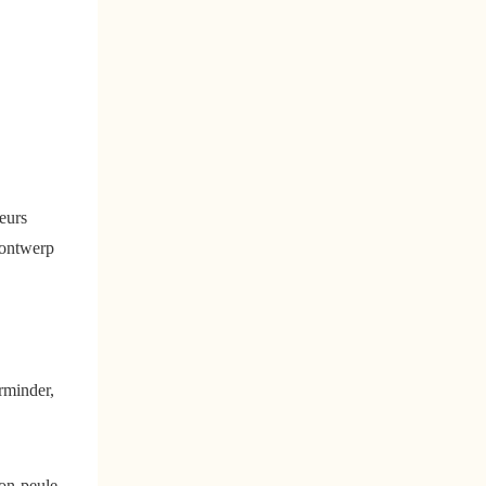
eurs
 ontwerp
rminder,
oon-peule