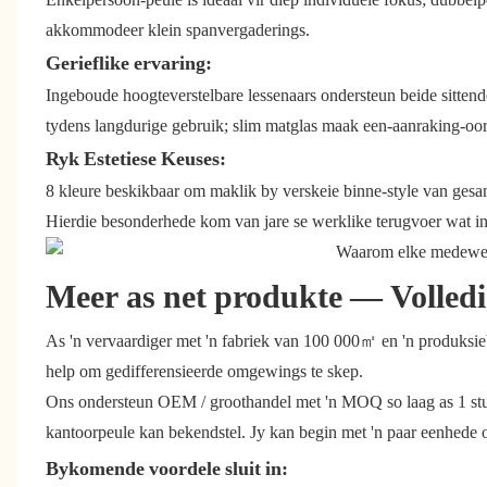
akkommodeer klein spanvergaderings.
Gerieflike ervaring:
Ingeboude hoogteverstelbare lessenaars ondersteun beide sitten
tydens langdurige gebruik; slim matglas maak een-aanraking-oor
Ryk Estetiese Keuses:
8 kleure beskikbaar om maklik by verskeie binne-style van gesa
Hierdie besonderhede kom van jare se werklike terugvoer wat ing
Meer as net produkte — Volled
As 'n vervaardiger met 'n fabriek van 100 000㎡ en 'n produks
help om gedifferensieerde omgewings te skep.
Ons ondersteun OEM / groothandel met 'n MOQ so laag as 1 stuk
kantoorpeule kan bekendstel. Jy kan begin met 'n paar eenhede op
Bykomende voordele sluit in: