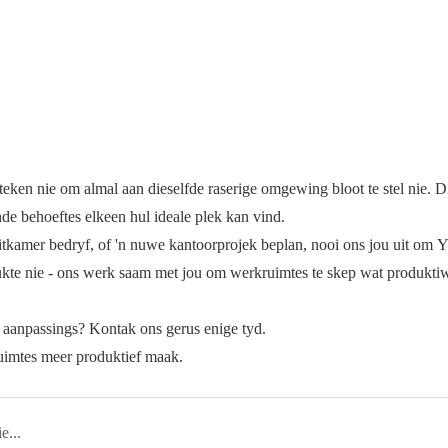
eken nie om almal aan dieselfde raserige omgewing bloot te stel nie. D
de behoeftes elkeen hul ideale plek kan vind.
-sitkamer bedryf, of 'n nuwe kantoorprojek beplan, nooi ons jou uit 
ukte nie - ons werk saam met jou om werkruimtes te skep wat produktiw
aanpassings? Kontak ons ​​gerus enige tyd.
mtes meer produktief maak.
Top 10 Klankdigte Kantoorpod- en Akoestiese Hokkievervaardigers in 2026