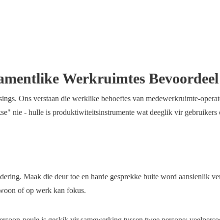
amentlike Werkruimtes Bevoordeel
ngs. Ons verstaan ​​die werklike behoeftes van medewerkruimte-operat
e" nie - hulle is produktiwiteitsinstrumente wat deeglik vir gebruikers
dering. Maak die deur toe en harde gesprekke buite word aansienlik ve
woon of op werk kan fokus.
persoon-peule is geskik vir samewerking tussen twee persone; veelpers