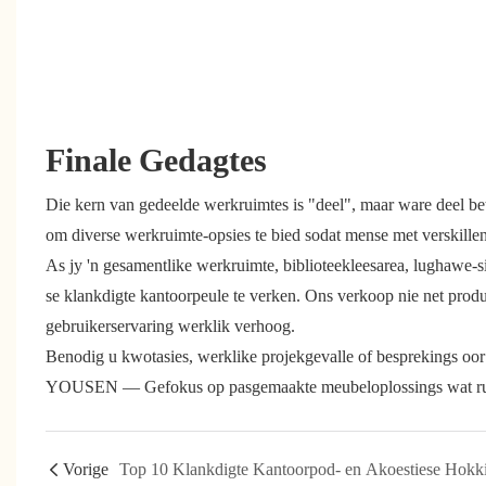
Finale Gedagtes
Die kern van gedeelde werkruimtes is "deel", maar ware deel bet
om diverse werkruimte-opsies te bied sodat mense met verskillen
As jy 'n gesamentlike werkruimte, biblioteekleesarea, lughawe
se klankdigte kantoorpeule te verken. Ons verkoop nie net prod
gebruikerservaring werklik verhoog.
Benodig u kwotasies, werklike projekgevalle of besprekings oor 
YOUSEN — Gefokus op pasgemaakte meubeloplossings wat rui
Vorige