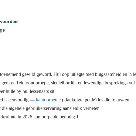
evoordeel
ngs
toenemend gewild geword. Hul oop uitlegte bied buigsaamheid en 'n 
geraas. Telefoonoproepe, sleutelbordtik en lewendige besprekings vul 
r hulle by hul lessenaars sit.
rd is eenvoudig —
kantoorpeule
(klankdigte peule) los die fokus- en
t die algehele gebruikerservaring aansienlik verbeter.