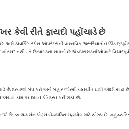
ખર કેવી રીતે ફાયદો પહોંચાડે છે
ે. અમે કોવર્કિંગ સ્પેસ ઓપરેટરોની વાસ્તવિક જરૂરિયાતોને ઊંડાણપૂર્વ
સ" નથી - તે ઉત્પાદકતા સાધનો છે જે વપરાશકર્તાઓ માટે વિચારપૂર્
ંચાડે છે. દરવાજો બંધ કરો અને બહાર જોરથી વાતચીત ઘણી ઓછી થાય છે
અથવા કામ પર ધ્યાન કેન્દ્રિત કરી શકો છો.
દર્શ છે; ડબલ-પર્સન પોડ્સ બે-વ્યક્તિ સહયોગ માટે યોગ્ય છે; બહુ-વ્યક્ત