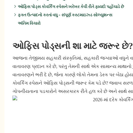
ઓફિસ પોડ્સ કોવર્કિંગ સ્પેસને ખરેખર કેવી રીતે ફાયદો પહોંચાડે છે
ફક્ત ઉત્પાદનો કરતાં વધુ - સંપૂર્ણ કસ્ટમાઇઝ્ડ સોલ્યુશન્સ
મુખ્ય ફાયદા:
અંતિમ વિચારો
વધારાના ફાયદાઓમાં શામેલ છે:
ઉત્તમ સાઉન્ડપ્રૂફિંગ:
લવચીક ક્ષમતા વિકલ્પો:
આરામદાયક અનુભવ:
ઓફિસ પોડ્સની શા માટે જરૂર છે?
સમૃદ્ધ સૌંદર્યલક્ષી પસંદગીઓ:
આજના તેજીમય સહકારી સંસ્કૃતિમાં, સહકારી જગ્યાઓ વધુને વ
વાતાવરણ પ્રદાન કરે છે, પરંતુ તેમની સાથે એક સામાન્ય માથાનો 
વાતાવરણને ભરી દે છે, જેના કારણે લોકો તેમના ડેસ્ક પર બેઠા હોય ત
કોવર્કિંગ સ્પેસને ઓફિસ પોડ્સની જરૂર કેમ પડે છે? જવાબ સરળ 
ગોપનીયતાના પડકારોને અસરકારક રીતે હલ કરે છે અને સાથે સાથે 