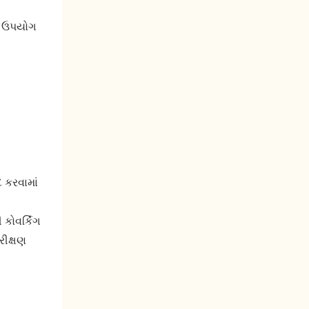
બા ઉપયોગ
 કરવામાં
ોવર્કિંગ
રીક્ષણ