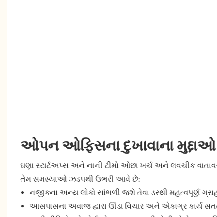
ઓપન ઓફિસના દુખાવાના મુદ્દાઓ દ
ઘણા સ્ટાર્ટઅપ્સ અને નાની ટીમો ઓછા ખર્ચ અને લવચીક વાતાવરણન
તેમ સમસ્યાઓ ઝડપથી ઉભરી આવે છે:
નજીકના અન્ય લોકો સાંભળી જશે તેવા ડરથી મહત્વપૂર્ણ ગ્
આસપાસના અવાજ દ્વારા ઊંડા વિચાર અને એકાગ્ર કાર્ય સતત 