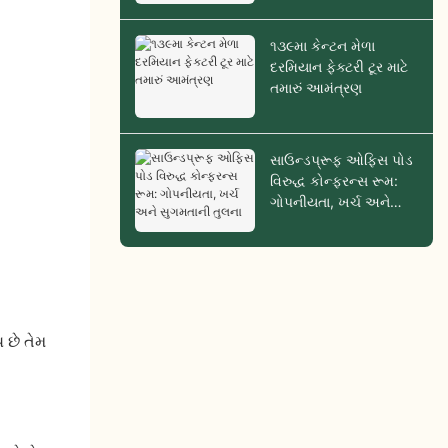
૧૩૯મા કેન્ટન મેળા
દરમિયાન ફેક્ટરી ટૂર માટે
તમારું આમંત્રણ
સાઉન્ડપ્રૂફ ઓફિસ પોડ
વિરુદ્ધ કોન્ફરન્સ રૂમ:
ગોપનીયતા, ખર્ચ અને
સુગમતાની તુલના
 છે તેમ