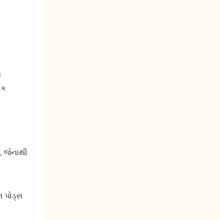
ક
વક
, જેનાથી
િ પોડ્સ