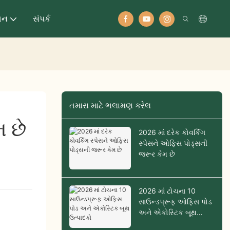
ધન
સંપર્ક
તમારા માટે ભલામણ કરેલ
મ છે
2026 માં દરેક કોવર્કિંગ
સ્પેસને ઓફિસ પોડ્સની
જરૂર કેમ છે
2026 માં ટોચના 10
સાઉન્ડપ્રૂફ ઓફિસ પોડ
અને એકોસ્ટિક બૂથ
ઉત્પાદકો