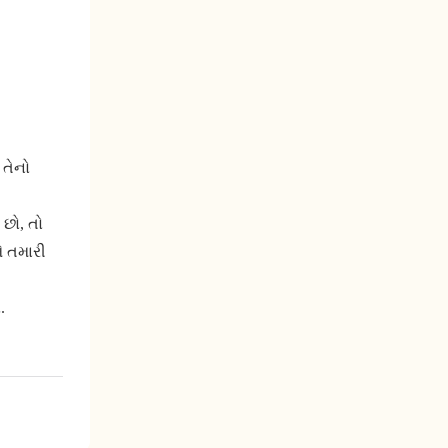
 તેનો
 છો, તો
ે તમારી
.