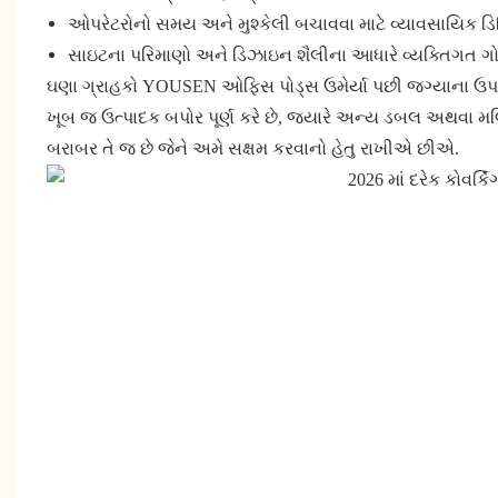
ઓપરેટરોનો સમય અને મુશ્કેલી બચાવવા માટે વ્યાવસાયિક ડિ
સાઇટના પરિમાણો અને ડિઝાઇન શૈલીના આધારે વ્યક્તિગત ગ
ઘણા ગ્રાહકો YOUSEN ઓફિસ પોડ્સ ઉમેર્યા પછી જગ્યાના ઉપયોગ અ
ખૂબ જ ઉત્પાદક બપોર પૂર્ણ કરે છે, જ્યારે અન્ય ડબલ અથવા મલ્ટ
બરાબર તે જ છે જેને અમે સક્ષમ કરવાનો હેતુ રાખીએ છીએ.