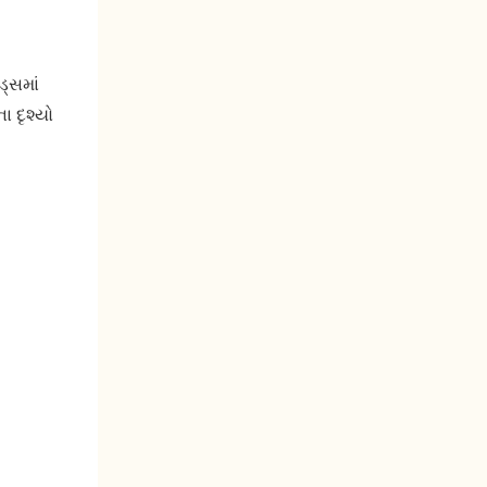
ડ્સમાં
ા દૃશ્યો