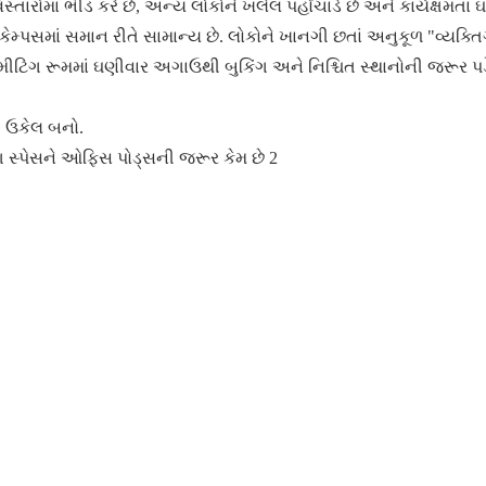
્તારોમાં ભીડ કરે છે, અન્ય લોકોને ખલેલ પહોંચાડે છે અને કાર્યક્ષમતા ઘટ
્પસમાં સમાન રીતે સામાન્ય છે. લોકોને ખાનગી છતાં અનુકૂળ "વ્યક્ત
ટિંગ રૂમમાં ઘણીવાર અગાઉથી બુકિંગ અને નિશ્ચિત સ્થાનોની જરૂર પડે
ુ ઉકેલ બનો.