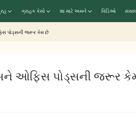
્રહ
ગ્રાહક કેસો
શા માટે અમને
વિડિઓ
સંસા
ઓફિસ પોડ્સની જરૂર કેમ છે
્પેસને ઓફિસ પોડ્સની જરૂર કે