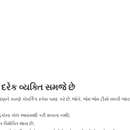
રેક વ્યક્તિ સમજે છે
ે કારણે કોવર્કિંગ સ્પેસ પસંદ કરે છે. જોકે, જેમ જેમ ટીમો વધતી જાય
રાહકોના કોલ આરામથી કરી શકાતા નથી;
વિક્ષેપિત થાય છે;