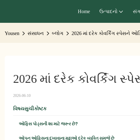
Home
ઉત્પાદનો
સંગ
Yousen
સંસાધન
બ્લોગ
2026 માં દરેક કોવર્કિંગ સ્પેસને 
2026 માં દરેક કોવર્કિંગ સ
2026-06-10
વિષયસુચીકોષ્ટક
ઓફિસ પોડ્સની શા માટે જરૂર છે?
ઓપન ઓફિસના દુખાવાના મુદ્દાઓ દરેક વ્યક્તિ સમજે છે