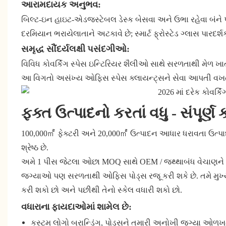
આરામદાયક અનુભવ:
બિલ્ટ-ઇન હાઇટ-એડજસ્ટેબલ ડેસ્ક બેસવા અને ઉભા રહેવા બંને પ્ર
દરમિયાન ભરાયેલાતાને અટકાવે છે; સ્માર્ટ ફ્રોસ્ટેડ ગ્લાસ પારદ
સમૃદ્ધ સૌંદર્યલક્ષી પસંદગીઓ:
વિવિધ કોવર્કિંગ સ્પેસ ઇન્ટિરિયર શૈલીઓ સાથે સરળતાથી મેળ ખાત
આ વિગતો અસંખ્ય ઓફિસ સ્પેસ ક્લાયન્ટ્સને સેવા આપતી વખતે વર
ફક્ત ઉત્પાદનો કરતાં વધુ - સંપૂર્
100,000㎡ ફેક્ટરી અને 20,000㎡ ઉત્પાદન આધાર ધરાવતા ઉત્પા
શ્રેષ્ઠ છે.
અમે 1 પીસ જેટલા ઓછા MOQ સાથે OEM / જથ્થાબંધ વેચાણને સ
જગ્યાઓ પણ સરળતાથી ઓફિસ પોડ્સ રજૂ કરી શકે છે. તમે મુખ્
કરી શકો છો અને પછીથી તેનો સ્કેલ વધારી શકો છો.
વધારાના ફાયદાઓમાં શામેલ છે:
કસ્ટમ લોગો બ્રાન્ડિંગ, પોડ્સને તમારી અનોખી જગ્યા ઓળખ