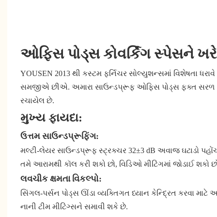
ઓફિસ પોડ્સ કોવર્કિંગ સ્પેસને ખરે
YOUSEN 2013 થી કસ્ટમ ફર્નિચર સોલ્યુશન્સમાં વિશેષતા ધરાવે છ
સમજીએ છીએ. અમારા સાઉન્ડપ્રૂફ ઓફિસ પોડ્સ ફક્ત સરળ "બોક્
રચાયેલ છે.
મુખ્ય ફાયદા:
ઉત્તમ સાઉન્ડપ્રૂફિંગ:
મલ્ટી-લેયર સાઉન્ડપ્રૂફ સ્ટ્રક્ચર 32±3 dB અવાજ ઘટાડો પહો
તમે આરામથી કૉલ કરી શકો છો, વિડિઓ મીટિંગમાં જોડાઈ શકો છો 
લવચીક ક્ષમતા વિકલ્પો:
સિંગલ-પર્સન પોડ્સ ઊંડા વ્યક્તિગત ધ્યાન કેન્દ્રિત કરવા માટે આ
નાની ટીમ મીટિંગ્સને સમાવી શકે છે.