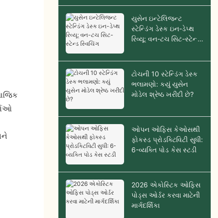
યુસેન ઇન્ટેલિજન્ટ
સ્ટેન્ડિંગ ડેસ્ક ઇન-ડેપ્થ
રિવ્યૂ: વન-ટચ સિટ-સ્ટેન્ડ
સ્વિચિંગ
ટોચની 10 સ્ટેન્ડિંગ ડેસ્ક
ભલામણો: કયું યુસેન
મોડેલ શ્રેષ્ઠ ખરીદી છે?
માજિક
્ચાઓ
ઓપન ઓફિસ કેઓસથી
અને
ફોકસ્ડ પ્રોડક્ટિવિટી સુધી:
6-વ્યક્તિ પોડ કેસ સ્ટડી
2026 એકોસ્ટિક ઓફિસ
પોડ્સ ઓર્ડર કરવા માટેની
માર્ગદર્શિકા