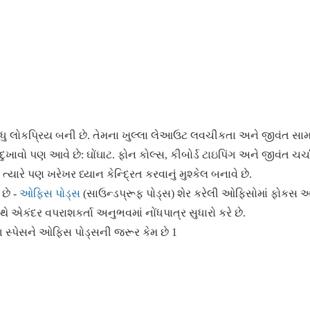
ધુ લોકપ્રિય બની છે. તેમના ખુલ્લા લેઆઉટ લવચીકતા અને જીવંત સા
દુખાવો પણ આવે છે: ઘોંઘાટ. ફોન કોલ્સ, કીબોર્ડ ટાઇપિંગ અને જીવંત ચર
્યારે પણ ખરેખર ધ્યાન કેન્દ્રિત કરવાનું મુશ્કેલ બનાવે છે.
છે -
ઓફિસ પોડ્સ
(સાઉન્ડપ્રૂફ પોડ્સ) શેર કરેલી ઓફિસોમાં ફોકસ 
એકંદર વપરાશકર્તા અનુભવમાં નોંધપાત્ર સુધારો કરે છે.