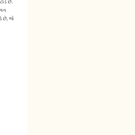
ાડે છે.
િગત
 છે, જે