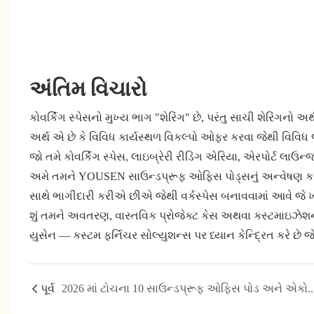
અંતિમ વિચારો
કોવર્કિંગ સ્પેસનો મુખ્ય ભાગ "શેરિંગ" છે, પરંતુ સાચી શેરિંગનો 
અર્થ એ છે કે વિવિધ કાર્યસ્થળ વિકલ્પો ઓફર કરવા જેથી વિવિધ 
જો તમે કોવર્કિંગ સ્પેસ, લાઇબ્રેરી રીડિંગ એરિયા, એરપોર્ટ લ
અમે તમને YOUSEN સાઉન્ડપ્રૂફ ઓફિસ પોડ્સનું અન્વેષણ કરવ
સાથે ભાગીદારી કરીએ છીએ જેથી વર્કસ્પેસ બનાવવામાં આવે જે 
શું તમને અવતરણ, વાસ્તવિક પ્રોજેક્ટ કેસ અથવા કસ્ટમાઇઝેશન ચ
યુસેન — કસ્ટમ ફર્નિચર સોલ્યુશન્સ પર ધ્યાન કેન્દ્રિત કરે છે 
પૂર્વ
2026 માં ટોચના 10 સાઉન્ડપ્રૂફ ઓફિસ પોડ અને એકોસ્