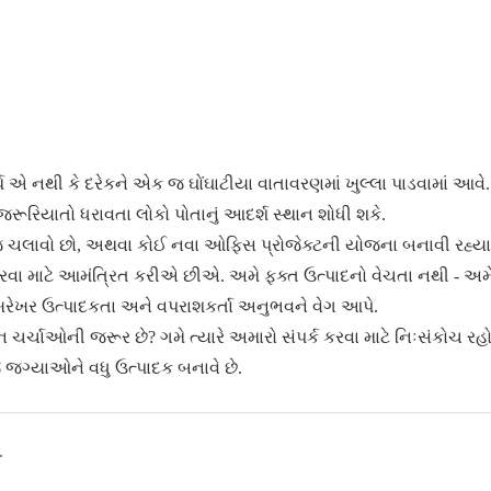
અર્થ એ નથી કે દરેકને એક જ ઘોંઘાટીયા વાતાવરણમાં ખુલ્લા પાડવામાં આવે.
જરૂરિયાતો ધરાવતા લોકો પોતાનું આદર્શ સ્થાન શોધી શકે.
ાઉન્જ ચલાવો છો, અથવા કોઈ નવા ઓફિસ પ્રોજેક્ટની યોજના બનાવી રહ્યા
ા માટે આમંત્રિત કરીએ છીએ. અમે ફક્ત ઉત્પાદનો વેચતા નથી - અમ
ખરેખર ઉત્પાદકતા અને વપરાશકર્તા અનુભવને વેગ આપે.
ર્ચાઓની જરૂર છે? ગમે ત્યારે અમારો સંપર્ક કરવા માટે નિઃસંકોચ રહો
જે જગ્યાઓને વધુ ઉત્પાદક બનાવે છે.
ટિક બૂથ ઉત્પાદકો