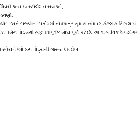
લિવરી અને ઇન્સ્ટોલેશન સેવાઓ;
ોઠવણો.
ને સભ્યોના સંતોષમાં નોંધપાત્ર સુધારો નોંધે છે. કેટલાક સિંગલ પો
િ-પર્સન પોડ્સમાં સફળતાપૂર્વક સોદા પૂર્ણ કરે છે. આ વાસ્તવિક ઉપયોગન