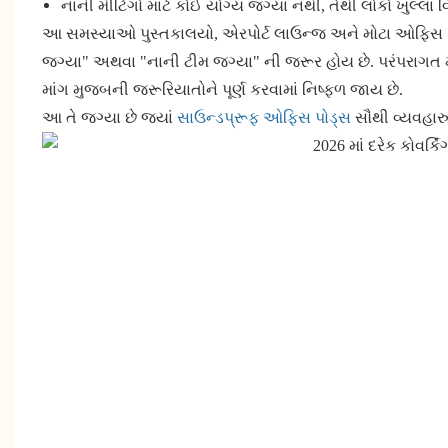
નાની મીટિંગો માટે કોઈ યોગ્ય જગ્યા નથી, તેથી લોકો ખુલ્લા વિસ
આ સમસ્યાઓ પુસ્તકાલયો, એરપોર્ટ લાઉન્જ અને મોટા ઓફિસ કેમ
જગ્યા" અથવા "નાની ટીમ જગ્યા" ની જરૂર હોય છે. પરંપરાગત મી
માંગ મુજબની જરૂરિયાતોને પૂર્ણ કરવામાં નિષ્ફળ જાય છે.
આ તે જગ્યા છે જ્યાં
સાઉન્ડપ્રૂફ ઓફિસ પોડ્સ
સૌથી વ્યવહાર