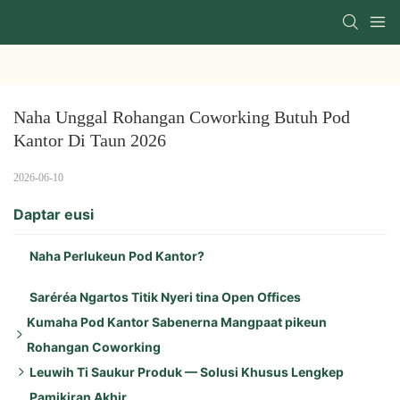
Naha Unggal Rohangan Coworking Butuh Pod 
Kantor Di Taun 2026
2026-06-10
Daptar eusi
Naha Perlukeun Pod Kantor?
Saréréa Ngartos Titik Nyeri tina Open Offices
Kumaha Pod Kantor Sabenerna Mangpaat pikeun
Rohangan Coworking
Leuwih Ti Saukur Produk — Solusi Khusus Lengkep
Kaunggulan konci:
Pamikiran Akhir
Mangpaat tambahan kalebet:
Peredam sora anu saé pisan: