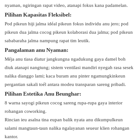
nyaman, ngiringan rapat video, atanapi fokus kana padamelan.
Pilihan Kapasitas Fleksibel:
Pod pikeun hiji jalma idéal pikeun fokus individu anu jero; pod
pikeun dua jalma cocog pikeun kolaborasi dua jalma; pod pikeun
sababaraha jalma nampung rapat tim leutik.
Pangalaman anu Nyaman:
Méja anu tiasa diatur jangkungna ngadukung gaya damel boh
diuk atanapi nangtung; sistem ventilasi mandiri nyegah rasa sesek
nalika dianggo lami; kaca buram anu pinter ngamungkinkeun
pergantian sakali toél antara modeu transparan sareng pribadi.
Pilihan Estetika Anu Beunghar:
8 warna sayogi pikeun cocog sareng rupa-rupa gaya interior
rohangan coworking.
Rincian ieu asalna tina eupan balik nyata anu dikumpulkeun
salami mangtaun-taun nalika ngalayanan seueur klien rohangan
kantor.