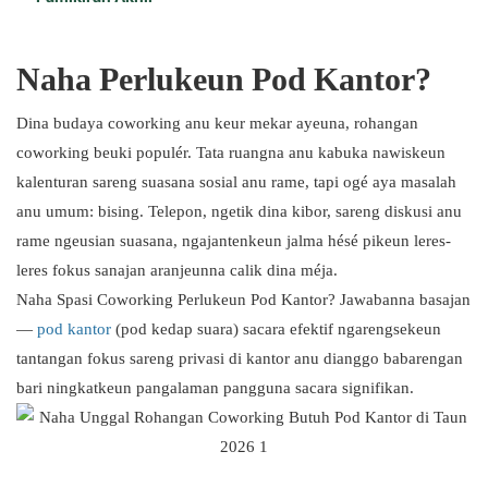
Pilihan Kapasitas Fleksibel:
Pangalaman anu Nyaman:
Naha Perlukeun Pod Kantor?
Pilihan Estetika Anu Beunghar:
Dina budaya coworking anu keur mekar ayeuna, rohangan
coworking beuki populér. Tata ruangna anu kabuka nawiskeun
kalenturan sareng suasana sosial anu rame, tapi ogé aya masalah
anu umum: bising. Telepon, ngetik dina kibor, sareng diskusi anu
rame ngeusian suasana, ngajantenkeun jalma hésé pikeun leres-
leres fokus sanajan aranjeunna calik dina méja.
Naha Spasi Coworking Perlukeun Pod Kantor? Jawabanna basajan
—
pod kantor
(pod kedap suara) sacara efektif ngarengsekeun
tantangan fokus sareng privasi di kantor anu dianggo babarengan
bari ningkatkeun pangalaman pangguna sacara signifikan.