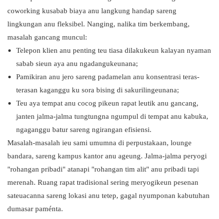
coworking kusabab biaya anu langkung handap sareng
lingkungan anu fleksibel. Nanging, nalika tim berkembang,
masalah gancang muncul:
Telepon klien anu penting teu tiasa dilakukeun kalayan nyaman
sabab sieun aya anu ngadangukeunana;
Pamikiran anu jero sareng padamelan anu konsentrasi teras-
terasan kaganggu ku sora bising di sakurilingeunana;
Teu aya tempat anu cocog pikeun rapat leutik anu gancang,
janten jalma-jalma tungtungna ngumpul di tempat anu kabuka,
ngaganggu batur sareng ngirangan efisiensi.
Masalah-masalah ieu sami umumna di perpustakaan, lounge
bandara, sareng kampus kantor anu ageung. Jalma-jalma peryogi
"rohangan pribadi" atanapi "rohangan tim alit" anu pribadi tapi
merenah. Ruang rapat tradisional sering meryogikeun pesenan
sateuacanna sareng lokasi anu tetep, gagal nyumponan kabutuhan
dumasar paménta.