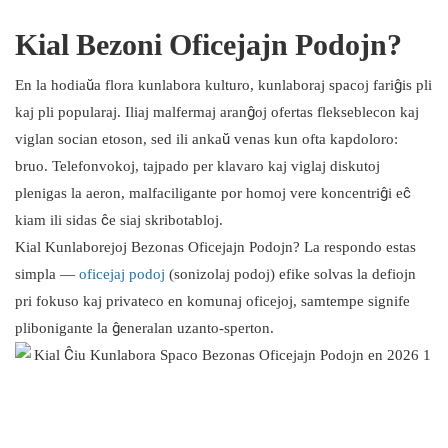
Komforta Sperto:
Kial Bezoni Oficejajn Podojn?
Riĉaj Estetikaj Elektoj:
En la hodiaŭa flora kunlabora kulturo, kunlaboraj spacoj fariĝis pli
kaj pli popularaj. Iliaj malfermaj aranĝoj ofertas flekseblecon kaj
viglan socian etoson, sed ili ankaŭ venas kun ofta kapdoloro:
bruo. Telefonvokoj, tajpado per klavaro kaj viglaj diskutoj
plenigas la aeron, malfaciligante por homoj vere koncentriĝi eĉ
kiam ili sidas ĉe siaj skribotabloj.
Kial Kunlaborejoj Bezonas Oficejajn Podojn? La respondo estas
simpla —
oficejaj podoj
(sonizolaj podoj) efike solvas la defiojn
pri fokuso kaj privateco en komunaj oficejoj, samtempe signife
plibonigante la ĝeneralan uzanto-sperton.