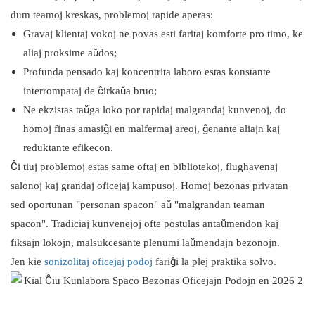
dum teamoj kreskas, problemoj rapide aperas:
Gravaj klientaj vokoj ne povas esti faritaj komforte pro timo, ke
aliaj proksime aŭdos;
Profunda pensado kaj koncentrita laboro estas konstante
interrompataj de ĉirkaŭa bruo;
Ne ekzistas taŭga loko por rapidaj malgrandaj kunvenoj, do
homoj finas amasiĝi en malfermaj areoj, ĝenante aliajn kaj
reduktante efikecon.
Ĉi tiuj problemoj estas same oftaj en bibliotekoj, flughavenaj
salonoj kaj grandaj oficejaj kampusoj. Homoj bezonas privatan
sed oportunan "personan spacon" aŭ "malgrandan teaman
spacon". Tradiciaj kunvenejoj ofte postulas antaŭmendon kaj
fiksajn lokojn, malsukcesante plenumi laŭmendajn bezonojn.
Jen kie
sonizolitaj oficejaj podoj
fariĝi la plej praktika solvo.