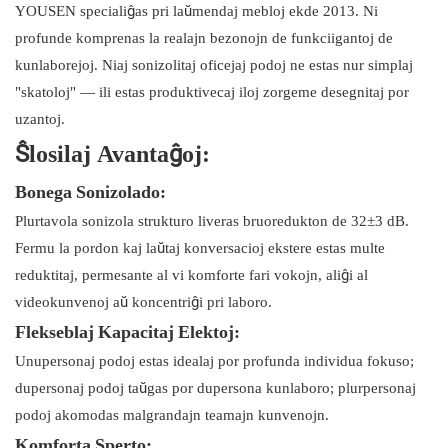
YOUSEN specialiĝas pri laŭmendaj mebloj ekde 2013. Ni
profunde komprenas la realajn bezonojn de funkciigantoj de
kunlaborejoj. Niaj sonizolitaj oficejaj podoj ne estas nur simplaj
"skatoloj" — ili estas produktivecaj iloj zorgeme desegnitaj por
uzantoj.
Ŝlosilaj Avantaĝoj:
Bonega Sonizolado:
Plurtavola sonizola strukturo liveras bruoredukton de 32±3 dB.
Fermu la pordon kaj laŭtaj konversacioj ekstere estas multe
reduktitaj, permesante al vi komforte fari vokojn, aliĝi al
videokunvenoj aŭ koncentriĝi pri laboro.
Flekseblaj Kapacitaj Elektoj:
Unupersonaj podoj estas idealaj por profunda individua fokuso;
dupersonaj podoj taŭgas por dupersona kunlaboro; plurpersonaj
podoj akomodas malgrandajn teamajn kunvenojn.
Komforta Sperto: