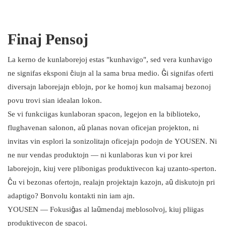
Finaj Pensoj
La kerno de kunlaborejoj estas "kunhavigo", sed vera kunhavigo
ne signifas eksponi ĉiujn al la sama brua medio. Ĝi signifas oferti
diversajn laborejajn eblojn, por ke homoj kun malsamaj bezonoj
povu trovi sian idealan lokon.
Se vi funkciigas kunlaboran spacon, legejon en la biblioteko,
flughavenan salonon, aŭ planas novan oficejan projekton, ni
invitas vin esplori la sonizolitajn oficejajn podojn de YOUSEN. Ni
ne nur vendas produktojn — ni kunlaboras kun vi por krei
laborejojn, kiuj vere plibonigas produktivecon kaj uzanto-sperton.
Ĉu vi bezonas ofertojn, realajn projektajn kazojn, aŭ diskutojn pri
adaptigo? Bonvolu kontakti nin iam ajn.
YOUSEN — Fokusiĝas al laŭmendaj meblosolvoj, kiuj pliigas
produktivecon de spacoj.