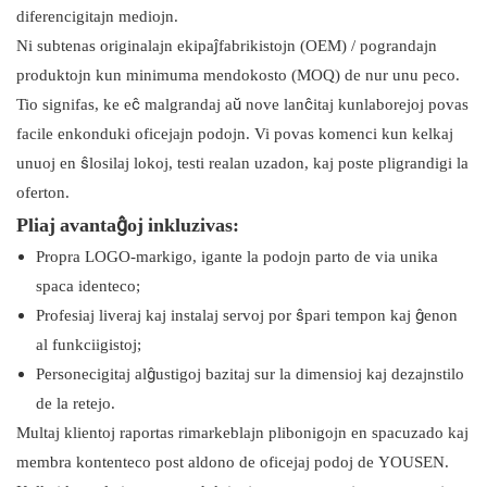
diferencigitajn mediojn.
Ni subtenas originalajn ekipaĵfabrikistojn (OEM) / pograndajn
produktojn kun minimuma mendokosto (MOQ) de nur unu peco.
Tio signifas, ke eĉ malgrandaj aŭ nove lanĉitaj kunlaborejoj povas
facile enkonduki oficejajn podojn. Vi povas komenci kun kelkaj
unuoj en ŝlosilaj lokoj, testi realan uzadon, kaj poste pligrandigi la
oferton.
Pliaj avantaĝoj inkluzivas:
Propra LOGO-markigo, igante la podojn parto de via unika
spaca identeco;
Profesiaj liveraj kaj instalaj servoj por ŝpari tempon kaj ĝenon
al funkciigistoj;
Personecigitaj alĝustigoj bazitaj sur la dimensioj kaj dezajnstilo
de la retejo.
Multaj klientoj raportas rimarkeblajn plibonigojn en spacuzado kaj
membra kontenteco post aldono de oficejaj podoj de YOUSEN.