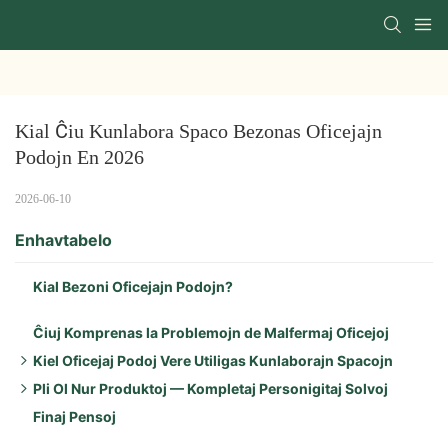
Kial Ĉiu Kunlabora Spaco Bezonas Oficejajn 
Podojn En 2026
2026-06-10
Enhavtabelo
Kial Bezoni Oficejajn Podojn?
Ĉiuj Komprenas la Problemojn de Malfermaj Oficejoj
Kiel Oficejaj Podoj Vere Utiligas Kunlaborajn Spacojn
Pli Ol Nur Produktoj — Kompletaj Personigitaj Solvoj
Ŝlosilaj Avantaĝoj:
Finaj Pensoj
Pliaj avantaĝoj inkluzivas:
Bonega Sonizolado:
Flekseblaj Kapacitaj Elektoj: