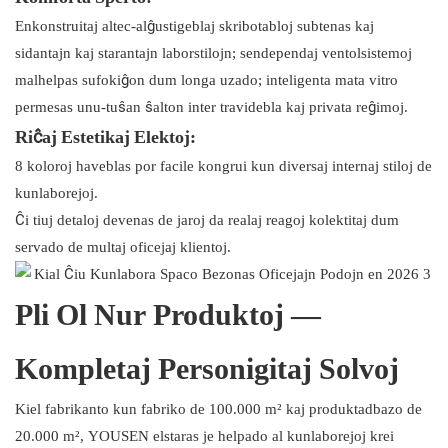
Enkonstruitaj altec-alĝustigeblaj skribotabloj subtenas kaj
sidantajn kaj starantajn laborstilojn; sendependaj ventolsistemoj
malhelpas sufokiĝon dum longa uzado; inteligenta mata vitro
permesas unu-tuŝan ŝalton inter travidebla kaj privata reĝimoj.
Riĉaj Estetikaj Elektoj:
8 koloroj haveblas por facile kongrui kun diversaj internaj stiloj de
kunlaborejoj.
Ĉi tiuj detaloj devenas de jaroj da realaj reagoj kolektitaj dum
servado de multaj oficejaj klientoj.
Pli Ol Nur Produktoj —
Kompletaj Personigitaj Solvoj
Kiel fabrikanto kun fabriko de 100.000 m² kaj produktadbazo de
20.000 m², YOUSEN elstaras je helpado al kunlaborejoj krei