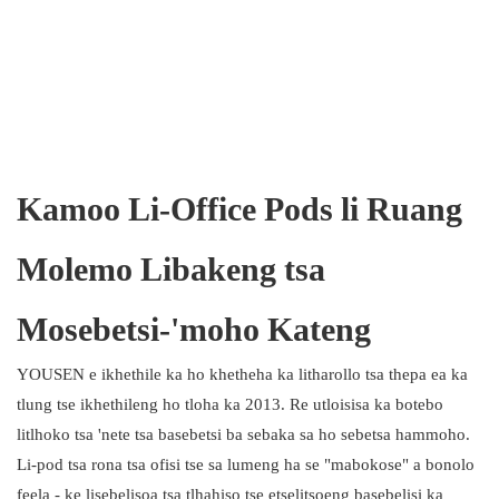
Kamoo Li-Office Pods li Ruang
Molemo Libakeng tsa
Mosebetsi-'moho Kateng
YOUSEN e ikhethile ka ho khetheha ka litharollo tsa thepa ea ka
tlung tse ikhethileng ho tloha ka 2013. Re utloisisa ka botebo
litlhoko tsa 'nete tsa basebetsi ba sebaka sa ho sebetsa hammoho.
Li-pod tsa rona tsa ofisi tse sa lumeng ha se "mabokose" a bonolo
feela - ke lisebelisoa tsa tlhahiso tse etselitsoeng basebelisi ka