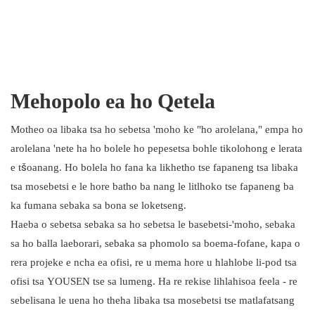
Mehopolo ea ho Qetela
Motheo oa libaka tsa ho sebetsa 'moho ke "ho arolelana," empa ho
arolelana 'nete ha ho bolele ho pepesetsa bohle tikolohong e lerata
e tšoanang. Ho bolela ho fana ka likhetho tse fapaneng tsa libaka
tsa mosebetsi e le hore batho ba nang le litlhoko tse fapaneng ba
ka fumana sebaka sa bona se loketseng.
Haeba o sebetsa sebaka sa ho sebetsa le basebetsi-'moho, sebaka
sa ho balla laeborari, sebaka sa phomolo sa boema-fofane, kapa o
rera projeke e ncha ea ofisi, re u mema hore u hlahlobe li-pod tsa
ofisi tsa YOUSEN tse sa lumeng. Ha re rekise lihlahisoa feela - re
sebelisana le uena ho theha libaka tsa mosebetsi tse matlafatsang