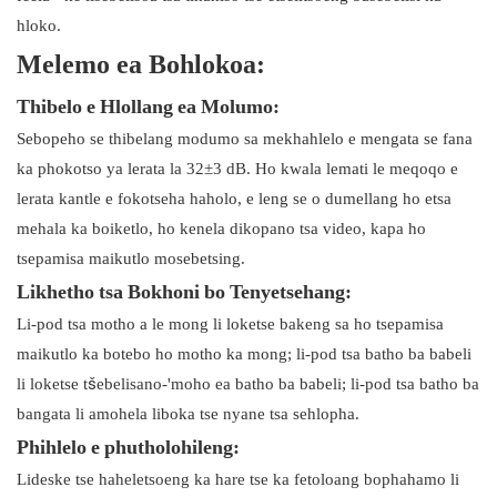
hloko.
Melemo ea Bohlokoa:
Thibelo e Hlollang ea Molumo:
Sebopeho se thibelang modumo sa mekhahlelo e mengata se fana
ka phokotso ya lerata la 32±3 dB. Ho kwala lemati le meqoqo e
lerata kantle e fokotseha haholo, e leng se o dumellang ho etsa
mehala ka boiketlo, ho kenela dikopano tsa video, kapa ho
tsepamisa maikutlo mosebetsing.
Likhetho tsa Bokhoni bo Tenyetsehang:
Li-pod tsa motho a le mong li loketse bakeng sa ho tsepamisa
maikutlo ka botebo ho motho ka mong; li-pod tsa batho ba babeli
li loketse tšebelisano-'moho ea batho ba babeli; li-pod tsa batho ba
bangata li amohela liboka tse nyane tsa sehlopha.
Phihlelo e phutholohileng:
Lideske tse haheletsoeng ka hare tse ka fetoloang bophahamo li