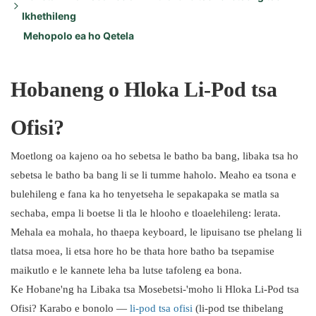
Ikhethileng
Thibelo e Hlollang ea Molumo:
Mehopolo ea ho Qetela
Melemo e meng e kenyelletsa:
Likhetho tsa Bokhoni bo Tenyetsehang:
Phihlelo e phutholohileng:
Likhetho tse Hlollang tsa Botle:
Hobaneng o Hloka Li-Pod tsa
Ofisi?
Moetlong oa kajeno oa ho sebetsa le batho ba bang, libaka tsa ho
sebetsa le batho ba bang li se li tumme haholo. Meaho ea tsona e
bulehileng e fana ka ho tenyetseha le sepakapaka se matla sa
sechaba, empa li boetse li tla le hlooho e tloaelehileng: lerata.
Mehala ea mohala, ho thaepa keyboard, le lipuisano tse phelang li
tlatsa moea, li etsa hore ho be thata hore batho ba tsepamise
maikutlo e le kannete leha ba lutse tafoleng ea bona.
Ke Hobane'ng ha Libaka tsa Mosebetsi-'moho li Hloka Li-Pod tsa
Ofisi? Karabo e bonolo —
li-pod tsa ofisi
(li-pod tse thibelang