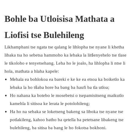
Bohle ba Utloisisa Mathata a
Liofisi tse Bulehileng
Likhamphani tse ngata tse qalang le lihlopha tse nyane li khetha
libaka tsa ho sebetsa hammoho ka lebaka la litšenyehelo tse tlase
le tikoloho e tenyetsehang. Leha ho le joalo, ha lihlopha li ntse li
hola, mathata a hlaha kapele:
Mehala ea bohlokoa ea bareki e ke ke ea etsoa ka boiketlo ka
lebaka la ho tšaba hore ba bang ba haufi ba tla utloa;
Ho nahana ka botebo le mosebetsi o tsepamisitseng maikutlo
kamehla li sitisoa ke lerata le potolohileng;
Ha ho na sebaka se loketseng bakeng sa liboka tse nyane tse
potlakileng, kahoo batho ba qetella ba petetsane libakeng tse
bulehileng, ba sitisa ba bang le ho fokotsa bokhoni.