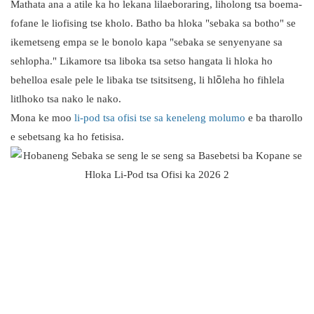
Mathata ana a atile ka ho lekana lilaeboraring, liholong tsa boema-
fofane le liofising tse kholo. Batho ba hloka "sebaka sa botho" se
ikemetseng empa se le bonolo kapa "sebaka se senyenyane sa
sehlopha." Likamore tsa liboka tsa setso hangata li hloka ho
behelloa esale pele le libaka tse tsitsitseng, li hlōleha ho fihlela
litlhoko tsa nako le nako.
Mona ke moo
li-pod tsa ofisi tse sa keneleng molumo
e ba tharollo
e sebetsang ka ho fetisisa.