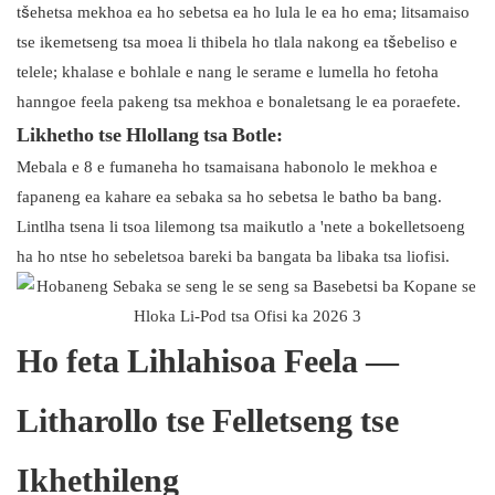
tšehetsa mekhoa ea ho sebetsa ea ho lula le ea ho ema; litsamaiso
tse ikemetseng tsa moea li thibela ho tlala nakong ea tšebeliso e
telele; khalase e bohlale e nang le serame e lumella ho fetoha
hanngoe feela pakeng tsa mekhoa e bonaletsang le ea poraefete.
Likhetho tse Hlollang tsa Botle:
Mebala e 8 e fumaneha ho tsamaisana habonolo le mekhoa e
fapaneng ea kahare ea sebaka sa ho sebetsa le batho ba bang.
Lintlha tsena li tsoa lilemong tsa maikutlo a 'nete a bokelletsoeng
ha ho ntse ho sebeletsoa bareki ba bangata ba libaka tsa liofisi.
Ho feta Lihlahisoa Feela —
Litharollo tse Felletseng tse
Ikhethileng