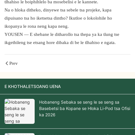
tlhahiso le boiphihlelo ba mosebelisi e le kannete.
Na o hloka ditheko, dinyewe tsa sebele tsa projeke, kapa
dipuisano tsa ho iketsetsa dintho? Ikutloe o lokolohile ho
ikopanya le rona neng kapa neng.
YOUSEN — E shebane le ditharollo tsa thepa ya ka tlung tse
ikgethileng tse etsang hore dibaka di be le tlhahiso e ngata.
Prev
E KHOTHALETSOANG UENA
Hobaneng Sebaka se seng le se seng sa
Basebetsi ba Kopane se Hloka Li-Pod tsa Ofisi
ka 2026