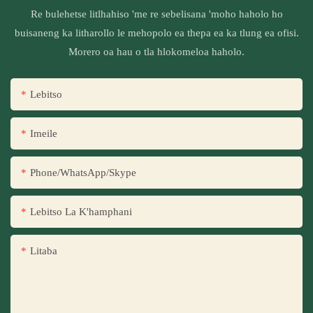
Re bulehetse litlhahiso 'me re sebelisana 'moho haholo ho
buisaneng ka litharollo le mehopolo ea thepa ea ka tlung ea ofisi.
Morero oa hau o tla hlokomeloa haholo.
Lebitso
Imeile
Phone/WhatsApp/Skype
Lebitso La K'hamphani
Litaba