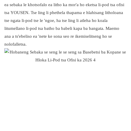
ea sebaka le khotsofalo ea litho ka mor'a ho eketsa li-pod tsa ofisi
tsa YOUSEN. Tse ling li phethela thapama e hlahisang litholoana
tse ngata li-pod tse le 'ngoe, ha tse ling li atleha ho koala
litumellano li-pod tsa batho ba babeli kapa ba bangata. Maemo
ana a ts'ebeliso ea 'nete ke sona seo re ikemiselitseng ho se
nolofalletsa.