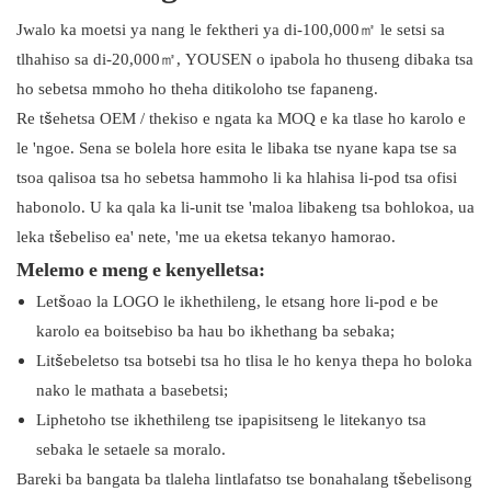
Jwalo ka moetsi ya nang le fektheri ya di-100,000㎡ le setsi sa
tlhahiso sa di-20,000㎡, YOUSEN o ipabola ho thuseng dibaka tsa
ho sebetsa mmoho ho theha ditikoloho tse fapaneng.
Re tšehetsa OEM / thekiso e ngata ka MOQ e ka tlase ho karolo e
le 'ngoe. Sena se bolela hore esita le libaka tse nyane kapa tse sa
tsoa qalisoa tsa ho sebetsa hammoho li ka hlahisa li-pod tsa ofisi
habonolo. U ka qala ka li-unit tse 'maloa libakeng tsa bohlokoa, ua
leka tšebeliso ea' nete, 'me ua eketsa tekanyo hamorao.
Melemo e meng e kenyelletsa:
Letšoao la LOGO le ikhethileng, le etsang hore li-pod e be
karolo ea boitsebiso ba hau bo ikhethang ba sebaka;
Litšebeletso tsa botsebi tsa ho tlisa le ho kenya thepa ho boloka
nako le mathata a basebetsi;
Liphetoho tse ikhethileng tse ipapisitseng le litekanyo tsa
sebaka le setaele sa moralo.
Bareki ba bangata ba tlaleha lintlafatso tse bonahalang tšebelisong