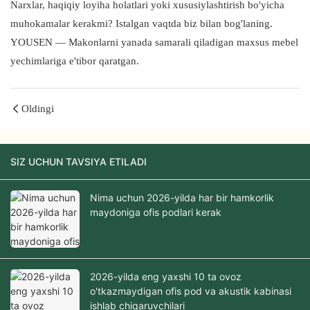
Narxlar, haqiqiy loyiha holatlari yoki xususiylashtirish bo'yicha
muhokamalar kerakmi? Istalgan vaqtda biz bilan bog'laning.
YOUSEN — Makonlarni yanada samarali qiladigan maxsus mebel
yechimlariga e'tibor qaratgan.
Oldingi
SIZ UCHUN TAVSIYA ETILADI
Nima uchun 2026-yilda har bir hamkorlik
maydoniga ofis podlari kerak
2026-yilda eng yaxshi 10 ta ovoz
o'tkazmaydigan ofis pod va akustik kabinasi
ishlab chiqaruvchilari