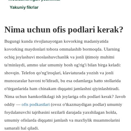
Yakuniy fikrlar
Qo'shimcha afzalliklar quyidagilarni o'z ichiga oladi:
Moslashuvchan sig'im imkoniyatlari:
Qulay tajriba:
Boy estetik tanlovlar:
Nima uchun ofis podlari kerak?
Bugungi kunda rivojlanayotgan kovorking madaniyatida
kovorking maydonlari tobora ommalashib bormoqda. Ularning
ochiq joylashuvi moslashuvchanlik va jonli ijtimoiy muhitni
ta'minlaydi, ammo ular umumiy bosh og'rig'i bilan birga keladi:
shovqin. Telefon qo'ng'iroqlari, klaviaturada yozish va jonli
munozaralar havoni to'ldiradi, bu esa odamlarga hatto stollarida
o'tirganlarida ham chinakam diqqatni jamlashni qiyinlashtiradi.
Nima uchun hamkorlikdagi ish joylariga ofis podlari kerak? Javob
oddiy —
ofis podkastlari
(ovoz o'tkazmaydigan podlar) umumiy
foydalanuvchi tajribasini sezilarli darajada yaxshilagan holda,
umumiy ofislarda diqqatni jamlash va maxfiylik muammolarini
samarali hal qiladi.