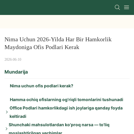
Nima Uchun 2026-Yilda Har Bir Hamkorlik 
Maydoniga Ofis Podlari Kerak
2026-06-10
Mundarija
Nima uchun ofis podlari kerak?
Hamma ochiq ofislarning og'riqli tomonlarini tushunadi
Office Podlari hamkorlikdagi ish joylariga qanday foyda
keltiradi
Shunchaki mahsulotlardan ko'proq narsa — to'liq
Asosiy afzalliklari:
moslashtirilgan yechimlar
Zo'r ovoz yalıtımı: