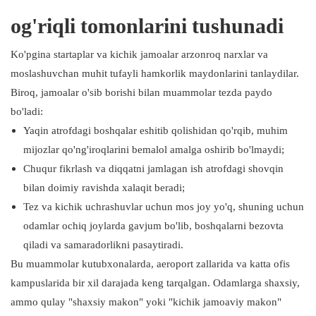
og'riqli tomonlarini tushunadi
Ko'pgina startaplar va kichik jamoalar arzonroq narxlar va
moslashuvchan muhit tufayli hamkorlik maydonlarini tanlaydilar.
Biroq, jamoalar o'sib borishi bilan muammolar tezda paydo
bo'ladi:
Yaqin atrofdagi boshqalar eshitib qolishidan qo'rqib, muhim
mijozlar qo'ng'iroqlarini bemalol amalga oshirib bo'lmaydi;
Chuqur fikrlash va diqqatni jamlagan ish atrofdagi shovqin
bilan doimiy ravishda xalaqit beradi;
Tez va kichik uchrashuvlar uchun mos joy yo'q, shuning uchun
odamlar ochiq joylarda gavjum bo'lib, boshqalarni bezovta
qiladi va samaradorlikni pasaytiradi.
Bu muammolar kutubxonalarda, aeroport zallarida va katta ofis
kampuslarida bir xil darajada keng tarqalgan. Odamlarga shaxsiy,
ammo qulay "shaxsiy makon" yoki "kichik jamoaviy makon"