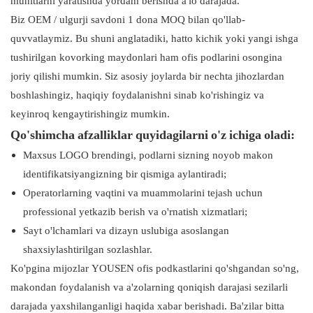
muhitlarni yaratishda yordam berishda a'lo darajada.
Biz OEM / ulgurji savdoni 1 dona MOQ bilan qo'llab-
quvvatlaymiz. Bu shuni anglatadiki, hatto kichik yoki yangi ishga
tushirilgan kovorking maydonlari ham ofis podlarini osongina
joriy qilishi mumkin. Siz asosiy joylarda bir nechta jihozlardan
boshlashingiz, haqiqiy foydalanishni sinab ko'rishingiz va
keyinroq kengaytirishingiz mumkin.
Qo'shimcha afzalliklar quyidagilarni o'z ichiga oladi:
Maxsus LOGO brendingi, podlarni sizning noyob makon
identifikatsiyangizning bir qismiga aylantiradi;
Operatorlarning vaqtini va muammolarini tejash uchun
professional yetkazib berish va o'rnatish xizmatlari;
Sayt o'lchamlari va dizayn uslubiga asoslangan
shaxsiylashtirilgan sozlashlar.
Ko'pgina mijozlar YOUSEN ofis podkastlarini qo'shgandan so'ng,
makondan foydalanish va a'zolarning qoniqish darajasi sezilarli
darajada yaxshilanganligi haqida xabar berishadi. Ba'zilar bitta