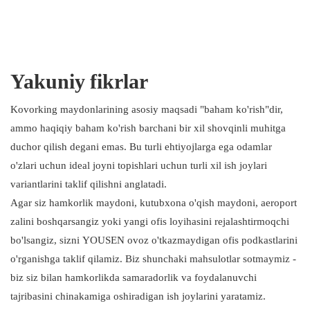
Yakuniy fikrlar
Kovorking maydonlarining asosiy maqsadi "baham ko'rish"dir,
ammo haqiqiy baham ko'rish barchani bir xil shovqinli muhitga
duchor qilish degani emas. Bu turli ehtiyojlarga ega odamlar
o'zlari uchun ideal joyni topishlari uchun turli xil ish joylari
variantlarini taklif qilishni anglatadi.
Agar siz hamkorlik maydoni, kutubxona o'qish maydoni, aeroport
zalini boshqarsangiz yoki yangi ofis loyihasini rejalashtirmoqchi
bo'lsangiz, sizni YOUSEN ovoz o'tkazmaydigan ofis podkastlarini
o'rganishga taklif qilamiz. Biz shunchaki mahsulotlar sotmaymiz -
biz siz bilan hamkorlikda samaradorlik va foydalanuvchi
tajribasini chinakamiga oshiradigan ish joylarini yaratamiz.