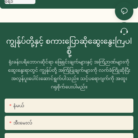
ကျွန်ုပ်တို့နှင့် စကားပြောဆိုဆွေးနွေးကြပါ
စို့
ရုံးခန်းပရိဘောဂဆိုင်ရာ ဖြေရှင်းချက်များနှင့် အကြံဉာဏ်များကို
ဆွေးနွေးရာတွင် ကျွန်ုပ်တို့ အကြံပြုချက်များကို လက်ခံကြိုဆိုပြီး
အလွန်ပူးပေါင်းဆောင်ရွက်ပါသည်။ သင့်ပရောဂျက်ကို အထူး
ဂရုစိုက်ပေးပါမည်။
နံမယ်
အီးမေးလ်