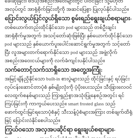
ခေါ်ဆိုခြင်း၊ ဗီဒီယိုအစည်းအဝေးများတွင် ပါဝင်ခြင်း သို့မဟုတ်
အလုပ်တွင် အာရုံစိုက်ခြင်းတို့ကို အဆင်ပြေစွာ ပြုလုပ်နိုင်ပါသည်။
ပြောင်းလွယ်ပြင်လွယ်ရှိသော စွမ်းရည်ရွေးချယ်စရာများ-
တစ်ယောက်တည်းထိုင်နိုင်သော pod များသည် တစ်ဦးချင်း
အာရုံစိုက်မှုအတွက် အသင့်တော်ဆုံးဖြစ်ပြီး နှစ်ယောက်ထိုင်နိုင်သော
pod များသည် နှစ်ယောက်ပူးပေါင်းဆောင်ရွက်မှုအတွက် သင့်တော်
ပြီး လူအများတက်ရောက်နိုင်သော pod များသည် အဖွဲ့လိုက်
အစည်းအဝေးငယ်များကို လက်ခံကျင်းပနိုင်ပါသည်။
သက်တောင့်သက်သာရှိသော အတွေ့အကြုံ:
အမြင့်ချိန်ညှိနိုင်သော built-in စားပွဲများသည် ထိုင်ခြင်းနှင့် ရပ်ခြင်း
လုပ်ငန်းဆောင်တာပုံစံ နှစ်မျိုးလုံးကို ပံ့ပိုးပေးသည်။ သီးခြားလေဝင်
လေထွက်စနစ်များသည် ကြာရှည်စွာအသုံးပြုနေစဉ်အတွင်း ရင်
ကြပ်ခြင်းကို ကာကွယ်ပေးသည်။ smart frosted glass သည်
ဖောက်ထွင်းမြင်ရသောပုံစံနှင့် သီးသန့်ပုံစံများအကြား တစ်ချက်ထိရုံ
ဖြင့် ပြောင်းလဲနိုင်စေပါသည်။
ကြွယ်ဝသော အလှအပဆိုင်ရာ ရွေးချယ်စရာများ-