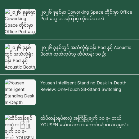
၂၀၂၆ ခုနှစ်မှာ Coworking Space တိုင်းမှာ Office
Pod တွေ ဘာကြောင့် လိုအပ်တာလဲ
၂၀၂၆ ခုနှစ်တွင် အသံလုံရုံးခန်း Pod နှင့် Acoustic
Booth ထုတ်လုပ်သူ ထိပ်တန်း ၁၀ ဦး
Yousen Intelligent Standing Desk In-Depth
Review: One-Touch Sit-Stand Switching
ထိပ်တန်းရပ်စားပွဲ အကြံပြုချက် ၁၀ ခု- ဘယ်
YOUSEN မော်ဒယ်က အကောင်းဆုံးဝယ်ယူမှုလဲ။