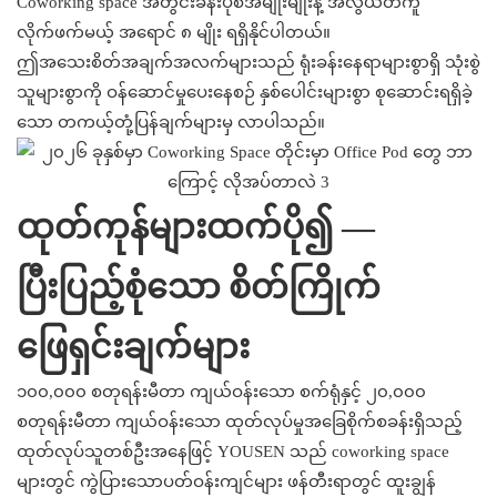
Coworking space အတွင်းခန်းပုံစံအမျိုးမျိုးနဲ့ အလွယ်တကူ
လိုက်ဖက်မယ့် အရောင် ၈ မျိုး ရရှိနိုင်ပါတယ်။
ဤအသေးစိတ်အချက်အလက်များသည် ရုံးခန်းနေရာများစွာရှိ သုံးစွဲ
သူများစွာကို ဝန်ဆောင်မှုပေးနေစဉ် နှစ်ပေါင်းများစွာ စုဆောင်းရရှိခဲ့
သော တကယ့်တုံ့ပြန်ချက်များမှ လာပါသည်။
ထုတ်ကုန်များထက်ပို၍ —
ပြီးပြည့်စုံသော စိတ်ကြိုက်
ဖြေရှင်းချက်များ
၁၀၀,၀၀၀ စတုရန်းမီတာ ကျယ်ဝန်းသော စက်ရုံနှင့် ၂၀,၀၀၀
စတုရန်းမီတာ ကျယ်ဝန်းသော ထုတ်လုပ်မှုအခြေစိုက်စခန်းရှိသည့်
ထုတ်လုပ်သူတစ်ဦးအနေဖြင့် YOUSEN သည် coworking space
များတွင် ကွဲပြားသောပတ်ဝန်းကျင်များ ဖန်တီးရာတွင် ထူးချွန်