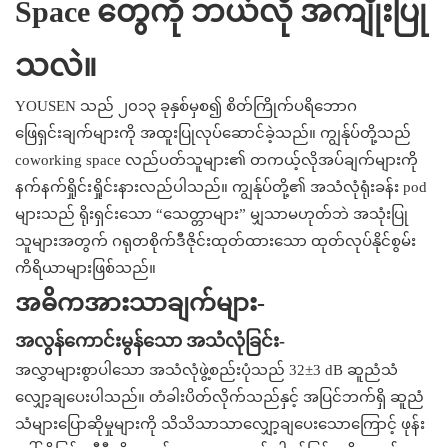
Space တွေကို ဘယ်လို အကျိုးပြု
သလဲ။
YOUSEN သည် ၂၀၁၃ ခုနှစ်မှစ၍ စိတ်ကြိုက်ပရိဘောဂ
ဖြေရှင်းချက်များကို အထူးပြုလုပ်ဆောင်ခဲ့သည်။ ကျွန်ုပ်တို့သည်
coworking space လည်ပတ်သူများ၏ တကယ့်လိုအပ်ချက်များကို
နက်နက်ရှိုင်းရှိုင်းနားလည်ပါသည်။ ကျွန်ုပ်တို့၏ အသံလုံရုံးခန်း pod
များသည် ရိုးရှင်းသော “သေတ္တာများ” မျှသာမဟုတ်ဘဲ အသုံးပြု
သူများအတွက် ဂရုတစိုက်ဒီဇိုင်းထုတ်ထားသော ထုတ်လုပ်နိုင်စွမ်း
ကိရိယာများဖြစ်သည်။
အဓိကအားသာချက်များ-
အလွန်ကောင်းမွန်သော အသံလုံခြင်း-
အလွှာများစွာပါသော အသံလုံဖွဲ့စည်းပုံသည် 32±3 dB ဆူညံသံ
လျှော့ချပေးပါသည်။ တံခါးပိတ်လိုက်သည်နှင့် အပြင်ဘက်ရှိ ဆူညံ
သံများပြောဆိုမှုများကို သိသိသာသာလျှော့ချပေးသောကြောင့် ဖုန်း