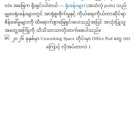
လဲ။ အဖြေက ရိုးရှင်းပါတယ် —
ရုံးခန်းများ
(အသံလုံ pods) သည်
မျှဝေရုံးခန်းများတွင် အာရုံစူးစိုက်မှုနှင့် ကိုယ်ရေးကိုယ်တာဆိုင်ရာ
စိန်ခေါ်မှုများကို ထိရောက်စွာဖြေရှင်းပေးသည့်အပြင် အသုံးပြုသူ
အတွေ့အကြုံကို သိသိသာသာတိုးတက်စေပါသည်။