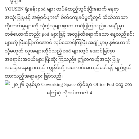
မှုများ။
YOUSEN ရုံးခန်း pod များ ထပ်မံထည့်သွင်းပြီးနောက် နေရာ
အသုံးပြုမှုနှင့် အဖွဲ့ဝင်များ၏ စိတ်ကျေနပ်မှုတို့တွင် သိသိသာသာ
တိုးတက်မှုများကို သုံးစွဲသူများစွာက တင်ပြကြသည်။ အချို့မှာ
တစ်ယောက်တည်း pod များဖြင့် အလွန်ထိရောက်သော နေ့လည်ခင်း
များကို ပြီးမြောက်အောင် လုပ်ဆောင်ကြပြီး အချို့မှာမူ နှစ်ယောက်
သို့မဟုတ် လူအများထိုင်သည့် pod များတွင် အောင်မြင်စွာ
အရောင်းအဝယ်များ ပြီးဆုံးကြသည်။ ဤတကယ့်အသုံးပြုမှု
အခြေအနေများသည် ကျွန်ုပ်တို့ အကောင်အထည်ဖော်ရန် ရည်ရွယ်
ထားသည့်အရာများ ဖြစ်သည်။