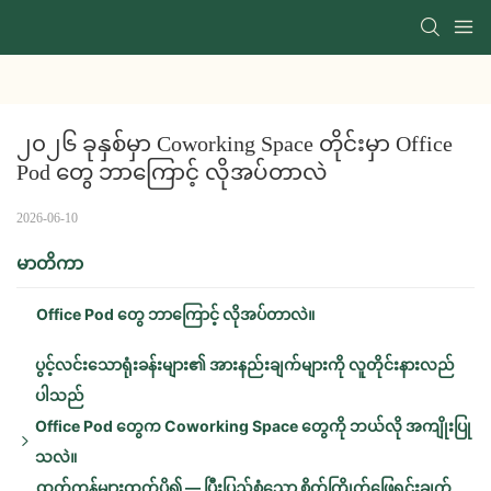
၂၀၂၆ ခုနှစ်မှာ Coworking Space တိုင်းမှာ Office 
Pod တွေ ဘာကြောင့် လိုအပ်တာလဲ
2026-06-10
မာတိကာ
Office Pod တွေ ဘာကြောင့် လိုအပ်တာလဲ။
ပွင့်လင်းသောရုံးခန်းများ၏ အားနည်းချက်များကို လူတိုင်းနားလည်
ပါသည်
Office Pod တွေက Coworking Space တွေကို ဘယ်လို အကျိုးပြု
သလဲ။
ထုတ်ကုန်များထက်ပို၍ — ပြီးပြည့်စုံသော စိတ်ကြိုက်ဖြေရှင်းချက်
အဓိကအားသာချက်များ-