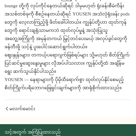
lounge တို့ကို လုပ်ကိုင်နေတယ်ဆိုရင် ဒါမှမဟုတ် ရုံးခန်းစီမံကိန်း
အသစ်တစ်ခုကို စီစဉ်နေတယ်ဆိုရင် YOUSEN အသံလုံရုံးခန်း pods
တွေကို လေ့လာကြည့်ဖို့ ဖိတ်ခေါ်ပါတယ်။ ကျွန်ုပ်တို့ဟာ ထုတ်ကုန်
တွေကို ရောင်းချရုံသာမကဘဲ ထုတ်လုပ်မှုနဲ့ အသုံးပြုသူ
အတွေ့အကြုံကို အမှန်တကယ် မြှင့်တင်ပေးမယ့် အလုပ်ခွင်တွေကို
ဖန်တီးဖို့ သင့်နဲ့ ပူးပေါင်းဆောင်ရွက်ပါတယ်။
ဈေးနှုန်းများ၊ တကယ့်ပရောဂျက်ဖြစ်ရပ်များ သို့မဟုတ် စိတ်ကြိုက်
ပြင်ဆင်မှုဆွေးနွေးမှုများ လိုအပ်ပါသလား။ ကျွန်ုပ်တို့ထံ အချိန်မ
ရွေး ဆက်သွယ်နိုင်ပါသည်။
YOUSEN — နေရာများကို ပိုမိုထိရောက်စွာ ထုတ်လုပ်နိုင်စေမည့်
စိတ်ကြိုက်ပရိဘောဂဖြေရှင်းချက်များကို အာရုံစိုက်ထားသည်။
မလက်မောင်း
သင့်အတွက် အကြံပြုထားသည်