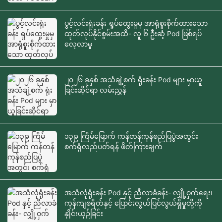
ပွင့်လင်းရုံးခန်း ရှုပ်ထွေးမှုမှ အာရုံစူးစိုက်ထားသော
ထုတ်လုပ်နိုင်စွမ်းအထိ- လူ ၆ ဦးဆံ့ Pod ဖြစ်ရပ်
လေ့လာမှု
၂၀၂၆ ခုနှစ် အသံချဲ့စက် ရုံးခန်း Pod များ မှာယူ
ခြင်းဆိုင်ရာ လမ်းညွှန်
၁၃၉ ကြိမ်မြောက် ကန်တန်ကုန်စည်ပြပွဲအတွင်း
စက်ရုံလည်ပတ်ရန် ဖိတ်ကြားချက်
အသံလုံရုံးခန်း Pod နှင့် ညီလာခံခန်း- လျှို့ဝှက်ရေး၊
ကုန်ကျစရိတ်နှင့် ပြောင်းလွယ်ပြင်လွယ်ရှိမှုတို့ကို
နှိုင်းယှဉ်ခြင်း