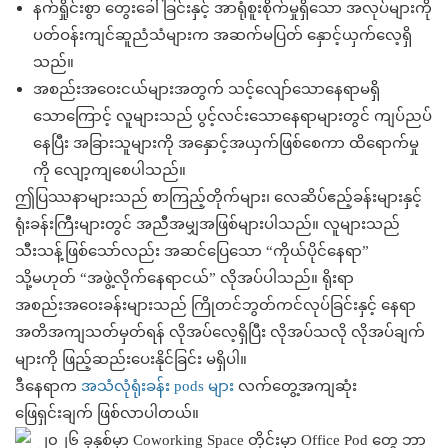
နက်ရှိုင်းစွာ တွေးခေါ်ခြင်းနှင့် အာရုံစူးစိုက်မှုရှိသော အလုပ်များကို
ပတ်ဝန်းကျင်ဆူညံသံများက အဆက်မပြတ် နှောင့်ယှက်လေ့ရှိ
သည်။
အစည်းအဝေးငယ်များအတွက် သင့်လျော်သောနေရာမရှိ
သောကြောင့် လူများသည် ပွင့်လင်းသောနေရာများတွင် ကျပ်ညပ်
နေပြီး အခြားသူများကို အနှောင့်အယှက်ဖြစ်စေကာ ထိရောက်မှု
ကို လျော့ကျစေပါသည်။
ဤပြဿနာများသည် စာကြည့်တိုက်များ၊ လေဆိပ်ဧည့်ခန်းများနှင့်
ရုံးခန်းကြီးများတွင် အညီအမျှအဖြစ်များပါသည်။ လူများသည်
သီးသန့်ဖြစ်သော်လည်း အဆင်ပြေသော “ကိုယ်ပိုင်နေရာ”
သို့မဟုတ် “အဖွဲ့လိုက်နေရာငယ်” လိုအပ်ပါသည်။ ရိုးရာ
အစည်းအဝေးခန်းများသည် ကြိုတင်ဘွတ်ကင်လုပ်ခြင်းနှင့် နေရာ
အတိအကျသတ်မှတ်ရန် လိုအပ်လေ့ရှိပြီး လိုအပ်သလို လိုအပ်ချက်
များကို ဖြည့်ဆည်းပေးနိုင်ခြင်း မရှိပါ။
ဒီနေရာက
အသံလုံရုံးခန်း pods များ
လက်တွေ့အကျဆုံး
ဖြေရှင်းချက် ဖြစ်လာပါတယ်။