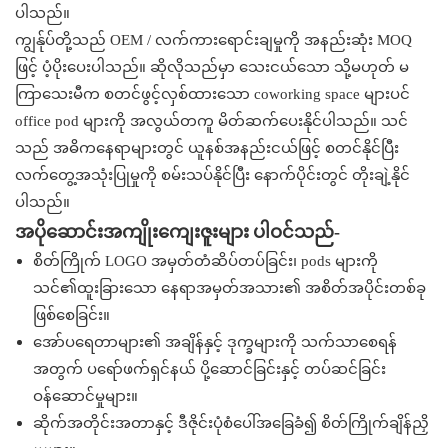
ပါသည်။
ကျွန်ုပ်တို့သည် OEM / လက်ကားရောင်းချမှုကို အနည်းဆုံး MOQ
ဖြင့် ပံ့ပိုးပေးပါသည်။ ဆိုလိုသည်မှာ သေးငယ်သော သို့မဟုတ် မ
ကြာသေးမီက စတင်ဖွင့်လှစ်ထားသော coworking space များပင်
office pod များကို အလွယ်တကူ မိတ်ဆက်ပေးနိုင်ပါသည်။ သင်
သည် အဓိကနေရာများတွင် ယူနစ်အနည်းငယ်ဖြင့် စတင်နိုင်ပြီး
လက်တွေ့အသုံးပြုမှုကို စမ်းသပ်နိုင်ပြီး နောက်ပိုင်းတွင် တိုးချဲ့နိုင်
ပါသည်။
အပိုဆောင်းအကျိုးကျေးဇူးများ ပါဝင်သည်-
စိတ်ကြိုက် LOGO အမှတ်တံဆိပ်တပ်ခြင်း၊ pods များကို
သင်၏ထူးခြားသော နေရာအမှတ်အသား၏ အစိတ်အပိုင်းတစ်ခု
ဖြစ်စေခြင်း။
အော်ပရေတာများ၏ အချိန်နှင့် ဒုက္ခများကို သက်သာစေရန်
အတွက် ပရော်ဖက်ရှင်နယ် ပို့ဆောင်ခြင်းနှင့် တပ်ဆင်ခြင်း
ဝန်ဆောင်မှုများ။
ဆိုက်အတိုင်းအတာနှင့် ဒီဇိုင်းပုံစံပေါ်အခြေခံ၍ စိတ်ကြိုက်ချိန်ညှိ