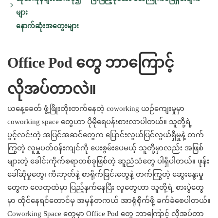
များ
အလွန်ကောင်းမွန်သော အသံလုံခြင်း-
နောက်ဆုံးအတွေးများ
အပိုဆောင်းအကျိုးကျေးဇူးများ ပါဝင်သည်-
ပြောင်းလွယ်ပြင်လွယ်ရှိသော စွမ်းရည်ရွေးချယ်စရာများ-
သက်တောင့်သက်သာရှိသော အတွေ့အကြုံ:
ကြွယ်ဝသော အလှအပဆိုင်ရာ ရွေးချယ်စရာများ-
Office Pod တွေ ဘာကြောင့်
လိုအပ်တာလဲ။
ယနေ့ခေတ် ဖွံ့ဖြိုးတိုးတက်နေတဲ့ coworking ယဉ်ကျေးမှုမှာ
coworking space တွေဟာ ပိုမိုရေပန်းစားလာပါတယ်။ သူတို့ရဲ့
ပွင့်လင်းတဲ့ အပြင်အဆင်တွေက ပြောင်းလွယ်ပြင်လွယ်ရှိမှုနဲ့ တက်
ကြွတဲ့ လူမှုပတ်ဝန်းကျင်ကို ပေးစွမ်းပေမယ့် သူတို့မှာလည်း အဖြစ်
များတဲ့ ခေါင်းကိုက်စရာတစ်ခုဖြစ်တဲ့ ဆူညံသံတွေ ပါရှိပါတယ်။ ဖုန်း
ခေါ်ဆိုမှုတွေ၊ ကီးဘုတ်နဲ့ စာရိုက်ခြင်းတွေနဲ့ တက်ကြွတဲ့ ဆွေးနွေးမှု
တွေက လေထုထဲမှာ ပြည့်နှက်နေပြီး လူတွေဟာ သူတို့ရဲ့ စားပွဲတွေ
မှာ ထိုင်နေရင်တောင်မှ အမှန်တကယ် အာရုံစိုက်ဖို့ ခက်ခဲစေပါတယ်။
Coworking Space တွေမှာ Office Pod တွေ ဘာကြောင့် လိုအပ်တာ