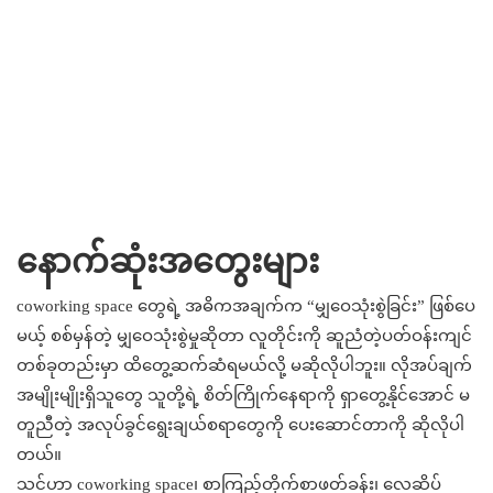
နောက်ဆုံးအတွေးများ
coworking space တွေရဲ့ အဓိကအချက်က “မျှဝေသုံးစွဲခြင်း” ဖြစ်ပေ
မယ့် စစ်မှန်တဲ့ မျှဝေသုံးစွဲမှုဆိုတာ လူတိုင်းကို ဆူညံတဲ့ပတ်ဝန်းကျင်
တစ်ခုတည်းမှာ ထိတွေ့ဆက်ဆံရမယ်လို့ မဆိုလိုပါဘူး။ လိုအပ်ချက်
အမျိုးမျိုးရှိသူတွေ သူတို့ရဲ့ စိတ်ကြိုက်နေရာကို ရှာတွေ့နိုင်အောင် မ
တူညီတဲ့ အလုပ်ခွင်ရွေးချယ်စရာတွေကို ပေးဆောင်တာကို ဆိုလိုပါ
တယ်။
သင်ဟာ coworking space၊ စာကြည့်တိုက်စာဖတ်ခန်း၊ လေဆိပ်