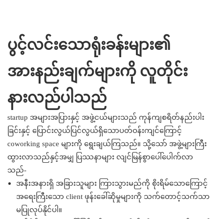
ပွင့်လင်းသောရုံးခန်းများ၏
အားနည်းချက်များကို လူတိုင်း
နားလည်ပါသည်
startup အများအပြားနှင့် အဖွဲ့ငယ်များသည် ကုန်ကျစရိတ်နည်းပါး
ခြင်းနှင့် ပြောင်းလွယ်ပြင်လွယ်ရှိသောပတ်ဝန်းကျင်ကြောင့်
coworking space များကို ရွေးချယ်ကြသည်။ သို့သော် အဖွဲ့များကြီး
ထွားလာသည်နှင့်အမျှ ပြဿနာများ လျင်မြန်စွာပေါ်ပေါက်လာ
သည်-
အနီးအနားရှိ အခြားသူများ ကြားသွားမည်ကို စိုးရိမ်သောကြောင့်
အရေးကြီးသော client ဖုန်းခေါ်ဆိုမှုများကို သက်တောင့်သက်သာ
မပြုလုပ်နိုင်ပါ။