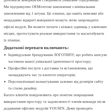
допомагає коворкінгам створювати унікальне середовище.
Ми підтримуємо OEM/оптові замовлення з мінімальним
замовленням від 1 штуки. Це означає, що навіть невеликі або
нещодавно відкриті коворкінги можуть легко запровадити
офісні модулі. Ви можете почати з кількох одиниць у ключових
місцях, протестувати реальне використання та масштабувати
їх пізніше.
Додаткові переваги включають:
Індивідуальне брендування ЛОГОТИПУ, що робить капсули
частиною вашої унікальної ідентичності простору;
Професійні послуги з доставки та встановлення, що
заощаджують час та клопоти операторів;
Персоналізовані налаштування залежно від розмірів сайту
та стилю дизайну.
Багато клієнтів повідомляють про помітне покращення
використання простору та задоволеності членів команди після
додавання офісних модулів YOUSEN. Деякі проводять