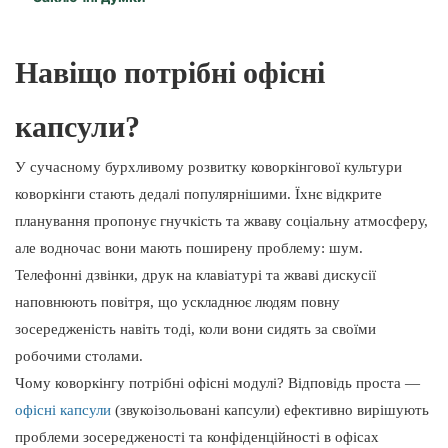
Комфортний досвід:
Багатий естетичний вибір:
Навіщо потрібні офісні
капсули?
У сучасному бурхливому розвитку коворкінгової культури
коворкінги стають дедалі популярнішими. Їхнє відкрите
планування пропонує гнучкість та жваву соціальну атмосферу,
але водночас вони мають поширену проблему: шум.
Телефонні дзвінки, друк на клавіатурі та жваві дискусії
наповнюють повітря, що ускладнює людям повну
зосередженість навіть тоді, коли вони сидять за своїми
робочими столами.
Чому коворкінгу потрібні офісні модулі? Відповідь проста —
офісні капсули
(звукоізольовані капсули) ефективно вирішують
проблеми зосередженості та конфіденційності в офісах