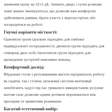
зниження шуму на 32±3 дБ. Зачиніть двері, і гучні розмови
зовні значно зменшуються, що дозволяє вам комфортно
здійснювати дзвінки, брати участь у відеозустрічах або
зосередитися на роботі.
Гнучкі варіанти місткості:
Одномісні групи ідеально підходять для глибокої
індивідуальної зосередженості; двомісні групи підходять для
співпраці двох осіб; багатомісні групи підходять для
проведення зустрічей невеликих команд.
Комфортний досвід:
Вбудовані столи з регулюванням висоти підтримують роботу
як сидячи, так і стоячи; незалежні системи вентиляції
запобігають задусі під час тривалого використання; розумне
матове скло дозволяє одним дотиком перемикатися між
прозорим та приватним режимами.
Багатий естетичний вибір: