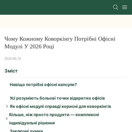
Чому Кожному Коворкінгу Потрібні Офісні 
Модулі У 2026 Році
2026-06-10
Зміст
Навіщо потрібні офісні капсули?
Усі розуміють больові точки відкритих офісів
Як офісні модулі справді корисні для коворкінгів
Більше, ніж просто продукти — комплексні
Ключові переваги:
індивідуальні рішення
Відмінна звукоізоляція:
Заключні думки
Додаткові переваги включають:
Гнучкі варіанти місткості: