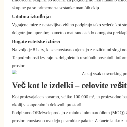
skupine pa so primerne za sestanke manjših ekip.
Udobna izkušnja:
Vgrajene mize z nastavljivo višino podpirajo tako sedeče kot st
dolgotrajno uporabo; pametno matirano steklo omogoča preklap
Bogate estetske izbire:
Na voljo je 8 barv, ki se enostavno ujemajo z različnimi slogi no
Te podrobnosti izvirajo iz dolgoletnih resničnih povratnih inform
prostori.
Več kot le izdelki – celovite reš
Kot proizvajalec s tovarno, veliko 100.000 m², in proizvodno 
okolij v souporabnih delovnih prostorih.
Podpiramo OEM/veleprodajo z minimalnim naročilom (MOQ) že o
prostori enostavno uvedejo pisarniške pakete. Začnete lahko z n