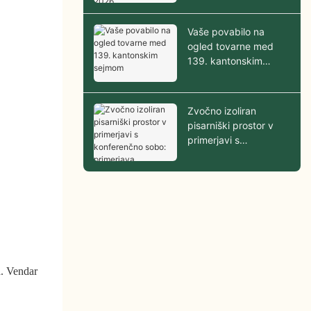
Vaše povabilo na
ogled tovarne med
139. kantonskim
sejmom
Zvočno izoliran
pisarniški prostor v
primerjavi s
konferenčno sobo:
primerjava zasebnosti,
stroškov in
prilagodljivosti
a. Vendar