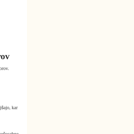
rov
orov.
jšajo, kar
 večosebne