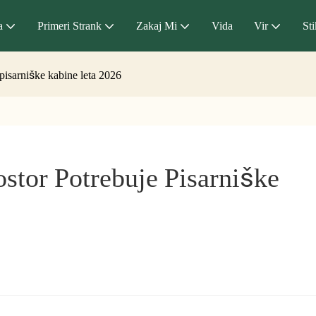
a
Primeri Strank
Zakaj Mi
Vida
Vir
Sti
pisarniške kabine leta 2026
tor Potrebuje Pisarniške 