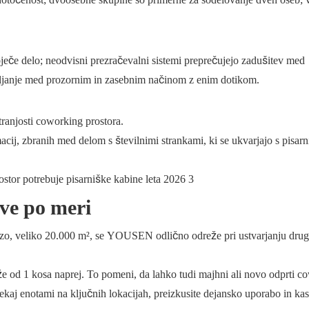
oječe delo; neodvisni prezračevalni sistemi preprečujejo zadušitev med
ljanje med prozornim in zasebnim načinom z enim dotikom.
tranjosti coworking prostora.
acij, zbranih med delom s številnimi strankami, ki se ukvarjajo s pisar
itve po meri
bazo, veliko 20.000 m², se YOUSEN odlično odreže pri ustvarjanju dru
d 1 kosa naprej. To pomeni, da lahko tudi majhni ali novo odprti c
ekaj enotami na ključnih lokacijah, preizkusite dejansko uporabo in ka