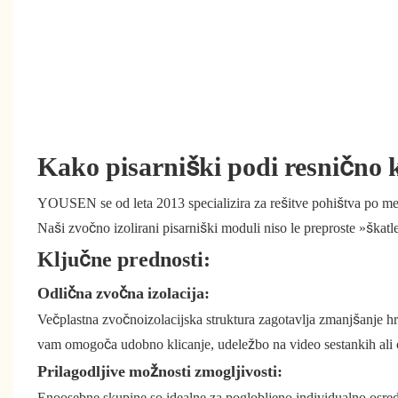
Kako pisarniški podi resnično k
YOUSEN se od leta 2013 specializira za rešitve pohištva po m
Naši zvočno izolirani pisarniški moduli niso le preproste »škat
Ključne prednosti:
Odlična zvočna izolacija:
Večplastna zvočnoizolacijska struktura zagotavlja zmanjšanje h
vam omogoča udobno klicanje, udeležbo na video sestankih ali 
Prilagodljive možnosti zmogljivosti:
Enoosebne skupine so idealne za poglobljeno individualno osre