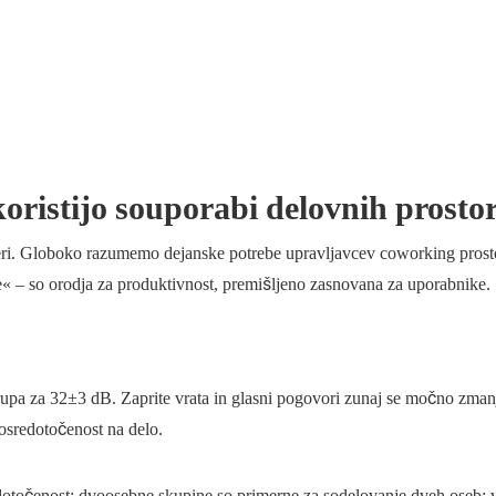
oristijo souporabi delovnih prosto
eri. Globoko razumemo dejanske potrebe upravljavcev coworking prost
le« – so orodja za produktivnost, premišljeno zasnovana za uporabnike.
rupa za 32±3 dB. Zaprite vrata in glasni pogovori zunaj se močno zman
osredotočenost na delo.
dotočenost; dvoosebne skupine so primerne za sodelovanje dveh oseb;