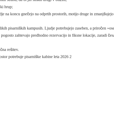
ki hrup;
dje na koncu gnečejo na odprtih prostorih, motijo ​​druge in zmanjšujejo
elikih pisarniških kampusih. Ljudje potrebujejo zaseben, a priročen »os
 pogosto zahtevajo predhodno rezervacijo in fiksne lokacije, zaradi čes
ična rešitev.