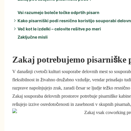
Vsi razumejo boleče točke odprtih pisarn
Kako pisarniški podi resnično koristijo souporabi delov
Več kot le izdelki – celovite rešitve po meri
Ključne prednosti:
Zaključne misli
Dodatne ugodnosti vključujejo:
Odlična zvočna izolacija:
Prilagodljive možnosti zmogljivosti:
Udobna izkušnja:
Zakaj potrebujemo pisarniške
Bogate estetske izbire:
V današnji cvetoči kulturi souporabe delovnih mest so souporabni
fleksibilnost in živahno družabno vzdušje, vendar prinašajo tudi
razprave napolnjujejo zrak, zaradi česar se ljudje težko resnično
Zakaj souporaba delovnih prostorov potrebuje pisarniške kabin
rešujejo izzive osredotočenosti in zasebnosti v skupnih pisarnah