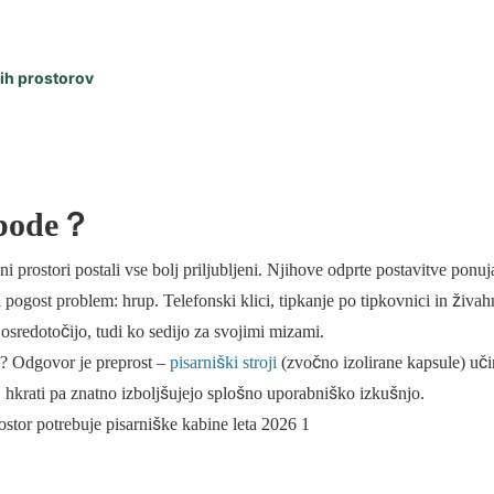
nih prostorov
 pode？
 prostori postali vse bolj priljubljeni. Njihove odprte postavitve ponuj
 pogost problem: hrup. Telefonski klici, tipkanje po tipkovnici in živah
 osredotočijo, tudi ko sedijo za svojimi mizami.
e? Odgovor je preprost –
pisarniški stroji
(zvočno izolirane kapsule) uči
, hkrati pa znatno izboljšujejo splošno uporabniško izkušnjo.