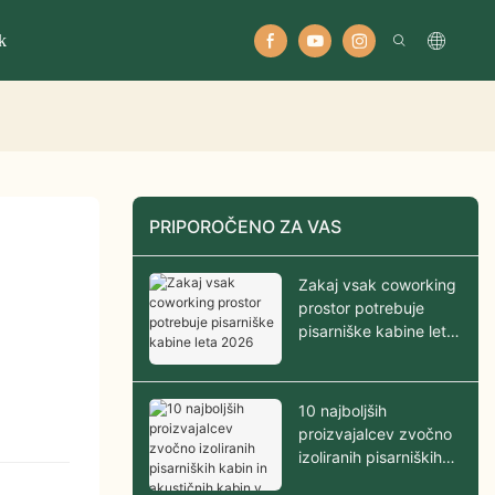
k
PRIPOROČENO ZA VAS
Zakaj vsak coworking
prostor potrebuje
pisarniške kabine leta
2026
10 najboljših
proizvajalcev zvočno
izoliranih pisarniških
kabin in akustičnih