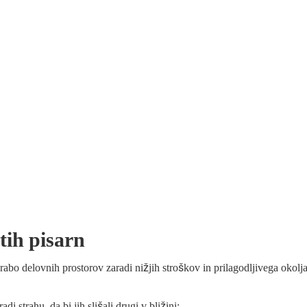
tih pisarn
rabo delovnih prostorov zaradi nižjih stroškov in prilagodljivega okolj
strahu, da bi jih slišali drugi v bližini;