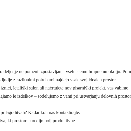
vo deljenje ne pomeni izpostavljanja vseh istemu hrupnemu okolju. Pom
ljudje z različnimi potrebami najdejo vsak svoj idealen prostor.
nici, letališki salon ali načrtujete nov pisarniški projekt, vas vabimo, 
amo le izdelkov – sodelujemo z vami pri ustvarjanju delovnih prostor
prilagoditvah? Kadar koli nas kontaktirajte.
, ki prostore naredijo bolj produktivne.