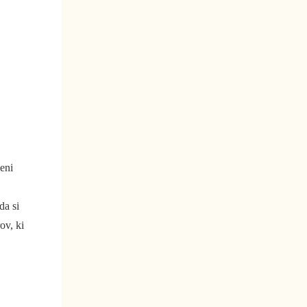
eni
da si
ov, ki