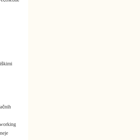
niškimi
gačnih
oworking
sneje