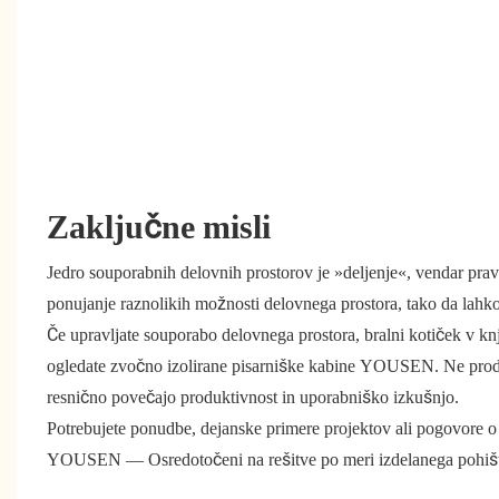
Zaključne misli
Jedro souporabnih delovnih prostorov je »deljenje«, vendar pra
ponujanje raznolikih možnosti delovnega prostora, tako da lahko 
Če upravljate souporabo delovnega prostora, bralni kotiček v knjiž
ogledate zvočno izolirane pisarniške kabine YOUSEN. Ne prodaj
resnično povečajo produktivnost in uporabniško izkušnjo.
Potrebujete ponudbe, dejanske primere projektov ali pogovore o 
YOUSEN — Osredotočeni na rešitve po meri izdelanega pohištva