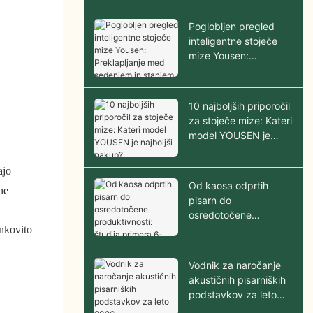
kabin v letu 2026
Poglobljen pregled
inteligentne stoječe
mize Yousen:
Preklapljanje med
sedenjem in stanjem z
enim dotikom
10 najboljših priporočil
za stoječe mize: Kateri
model YOUSEN je
najboljši nakup?
ajo
Od kaosa odprtih
ne
pisarn do
osredotočene
nkovito
produktivnosti: študija
primera 6-članskega
pod-a
Vodnik za naročanje
akustičnih pisarniških
podstavkov za leto
2026