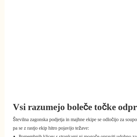
Vsi razumejo boleče točke odpr
Številna zagonska podjetja in majhne ekipe se odločijo za soupo
pa se z rastjo ekip hitro pojavijo težave:
Pomembnih klicev s strankami ni mogoče opraviti udobno zaradi 