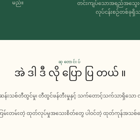
မည်။
တင်းကျပ်သောအရည်အသွေးစော
လုပ်ငန်းစဉ်တစ်ခုရှိ
ဆုတောင်းပ်
အဲ ဒါ ဒီ လို ပြော ပြ တယ် ။