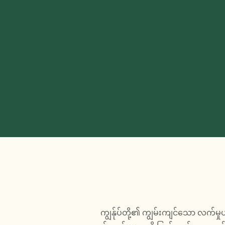
ကျွန်ုပ်တို့၏ ကျွမ်းကျင်သော လက်မှု