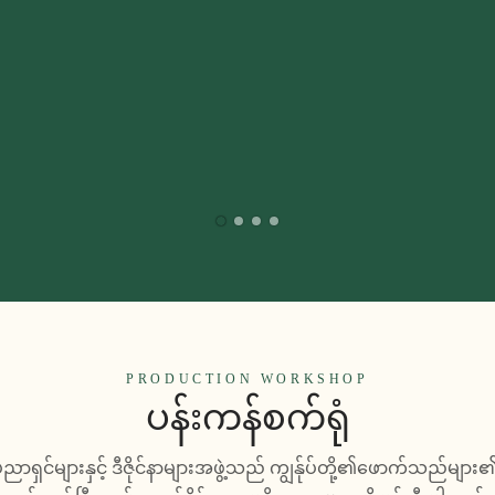
PRODUCTION WORKSHOP
ပန်းကန်စက်ရုံ
ပညာရှင်များနှင့် ဒီဇိုင်နာများအဖွဲ့သည် ကျွန်ုပ်တို့၏ဖောက်သည်များ