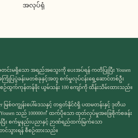
အလုပ်ရုံ
ာ့အတင်းမရှိသော အရည်အသွေးကို ပေးအပ်ရန် ကတိပြုပြီး Yousen
ပြပွဲခန်းမတစ်ခုနှင့်အတူ စက်မှုလုပ်ငန်းရှေ့ဆောင်တစ်ဦး
စ်စဉ်ထွက်ကုန်တန်ဖိုး ယွမ်သန်း 100 ကျော်ကို ထိန်းသိမ်းထားသည်။
မြစ်ဝကျွန်းပေါ်ဒေသနှင့် တရုတ်နိုင်ငံရှိ ပထမတန်းနှင့် ဒုတိယ
ြီး Yousen သည် 100000㎡ ထက်ပိုသော ထုတ်လုပ်မှုအခြေစိုက်စခန်း
ေပြီး စက်မှုနည်းပညာနှင့် ဉာဏ်ရည်ထက်မြက်သော
ှင့်တင်သွားရန် စီစဉ်ထားသည်။