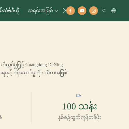
ုပ်သံဗီဒီယို
အရင်းအမြစ်
အဆက်အသွယ်
ီထွင်မှုဖြင့် Guangdong DeNing
ရေးနှင့် ဝန်ဆောင်မှုကို အဓိကအဖြစ်
100 သန်း
ံ
နှစ်စဉ်ထွက်ကုန်တန်ဖိုး