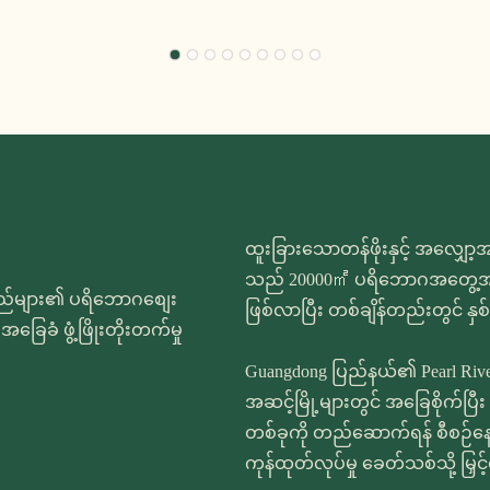
ထူးခြားသောတန်ဖိုးနှင့် အလျှေ
သည် 20000㎡ ပရိဘောဂအတွေ့အကြုံ
်သည်များ၏ ပရိဘောဂစျေး
ဖြစ်လာပြီး တစ်ချိန်တည်းတွင် နှ
ြေခံ ဖွံ့ဖြိုးတိုးတက်မှု
Guangdong ပြည်နယ်၏ Pearl River 
အဆင့်မြို့များတွင် အခြေစိုက်ပ
တစ်ခုကို တည်ဆောက်ရန် စီစဉ်န
ကုန်ထုတ်လုပ်မှု ခေတ်သစ်သို့ မြ