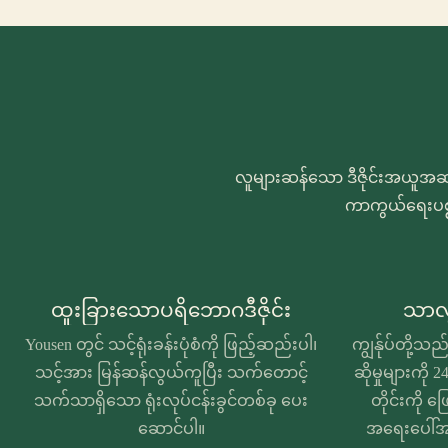
လူများဆန်သော ဒီဇိုင်းအယူအဆ၊ 
ကာကွယ်ရေးပစ္စ
ထူးခြားသောပရိဘောဂဒီဇိုင်း
သာလွ
Yousen တွင် သင့်ရုံးခန်းပုံစံကို ဖြည့်ဆည်းပါ၊
ကျွန်ုပ်တို့သည်
သင့်အား မြန်ဆန်လွယ်ကူပြီး သက်တောင့်
ဆိုမှုများကိ
သက်သာရှိသော ရုံးလုပ်ငန်းခွင်တစ်ခု ပေး
တိုင်းကို ဖြ
ဆောင်ပါ။
အရေးပေါ်အဖ