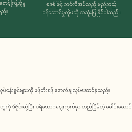
င့်ကြည့်မှု
စနစ်ဖြင့် သင်လိုအပ်သည့် မည်သည့်
သည်။
ဝန်ဆောင်မှုကိုမဆို အသုံးပြုနိုင်ပါသည်။