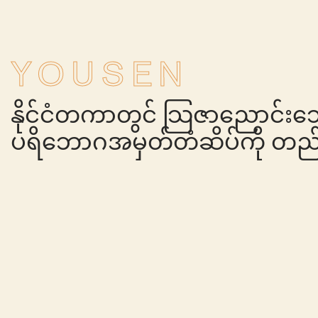
YOUSEN
နိုင်ငံတကာတွင် သြဇာညောင်းသော
ပရိဘောဂအမှတ်တံဆိပ်ကို တည