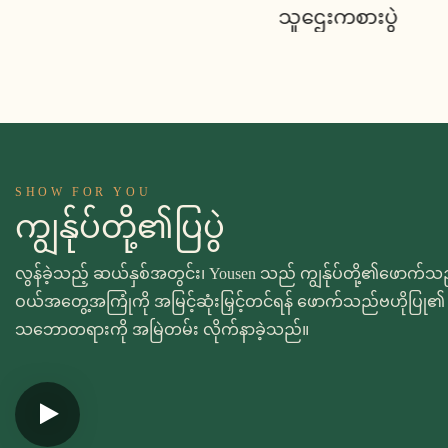
သူဌေးကစားပွဲ
SHOW FOR YOU
ကျွန်ုပ်တို့၏ပြပွဲ
လွန်ခဲ့သည့် ဆယ်နှစ်အတွင်း၊ Yousen သည် ကျွန်ုပ်တို့၏ဖောက
ဝယ်အတွေ့အကြုံကို အမြင့်ဆုံးမြှင့်တင်ရန် ဖောက်သည်ဗဟိုပြု၏ အခ
သဘောတရားကို အမြဲတမ်း လိုက်နာခဲ့သည်။