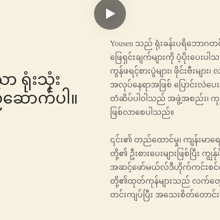
Yousen သည် ရုံးခန်းပရိဘော
ဖြေရှင်းချက်များကို ပံ့ပိုးပေးပါသည
ကွန်ဖရင့်စားပွဲများ၊ ဖိုင်းဗီးမျ
 ရုံးသုံး
အလုပ်နေရာအဖြစ် ပြောင်းလဲပေးနိုင်
်ဆောက်ပါ။
တံဆိပ်ပါဝါသည် အဖွဲ့အစည်း၊ ကုန
ဖြစ်လာစေပါသည်။
၎င်း၏ တည်ထောင်မှု၊ ကျန်းမာရေးနှင
တို့၏ ဦးစားပေးများဖြစ်ပြီး ကျွန
အဆင့်ဖော်မယ်လ်ဒီဟိုက်ကင်းစင်သ
တို့၏ထုတ်ကုန်များသည် လက်တွေ
တင်းကျပ်ပြီး အသေးစိတ်တောင်