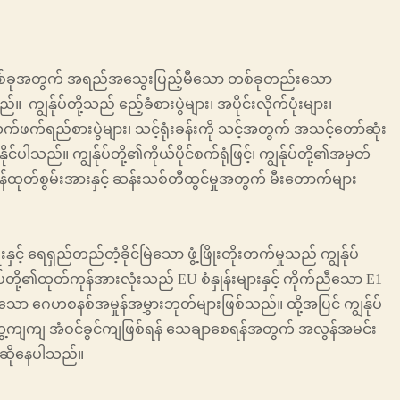
ဂတစ်ခုအတွက် အရည်အသွေးပြည့်မီသော တစ်ခုတည်းသော
်။ ကျွန်ုပ်တို့သည် ဧည့်ခံစားပွဲများ၊ အပိုင်းလိုက်ပုံးများ၊
ား၊ လက်ဖက်ရည်စားပွဲများ၊ သင့်ရုံးခန်းကို သင့်အတွက် အသင့်တော်ဆုံး
ပါသည်။ ကျွန်ုပ်တို့၏ကိုယ်ပိုင်စက်ရုံဖြင့်၊ ကျွန်ုပ်တို့၏အမှတ်
်ထုတ်စွမ်းအားနှင့် ဆန်းသစ်တီထွင်မှုအတွက် မီးတောက်များ
့် ရေရှည်တည်တံ့ခိုင်မြဲသော ဖွံ့ဖြိုးတိုးတက်မှုသည် ကျွန်ုပ်
်ုပ်တို့၏ထုတ်ကုန်အားလုံးသည် EU စံနှုန်းများနှင့် ကိုက်ညီသော E1
ော ဂေဟစနစ်အမှုန်အမွှားဘုတ်များဖြစ်သည်။ ထို့အပြင် ကျွန်ုပ်
့ကျကျ အံဝင်ခွင်ကျဖြစ်ရန် သေချာစေရန်အတွက် အလွန်အမင်း
းဆိုနေပါသည်။