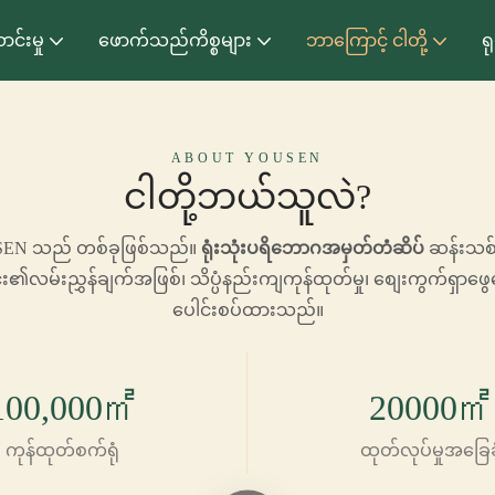
ာင်းမှု
ဖောက်သည်ကိစ္စများ
ဘာကြောင့် ငါတို့
ရ
ABOUT YOUSEN
ငါတို့ဘယ်သူလဲ?
YUSEN သည် တစ်ခုဖြစ်သည်။
ရုံးသုံးပရိဘောဂအမှတ်တံဆိပ်
ဆန်းသစ်တ
င်း၏လမ်းညွှန်ချက်အဖြစ်၊ သိပ္ပံနည်းကျကုန်ထုတ်မှု၊ စျေးကွက်ရှာဖွေ
ပေါင်းစပ်ထားသည်။
100,000㎡
20000㎡
ကုန်ထုတ်စက်ရုံ
ထုတ်လုပ်မှုအခြေခ