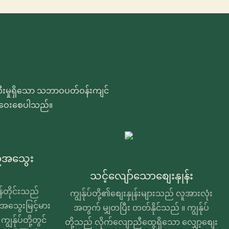
်တီးမှုရှိသော သဘာဝပတ်ဝန်းကျင်
င်းဝေးစေပါသည်။
်အသွေး
သင့်လျော်သောစျေးနှုန်း
်တိုင်းသည်
ကျွန်ုပ်တို့၏စျေးနှုန်းများသည် လူအားလုံး
အသွေးမြင့်မား
အတွက် မျှတပြီး တတ်နိုင်သည် ။ ကျွန်ုပ်
န်ုပ်တို့တွင်
တို့သည် လိုက်လျောညီထွေရှိသော လျှော့စျေး