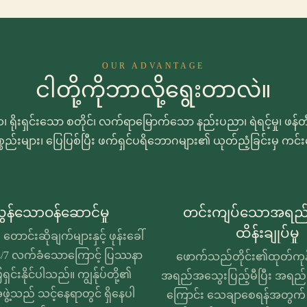
OUR ADVANTAGE
ငါတို့ကိုဘာလို့ရွေးတာလဲ။
ရိုးရှင်းသော စတိုင်၊ လက်ရာမြောက်သော နည်းပညာ၊ ရဲရင့်မှု၊ ဖန
ည်းများ၊ ပြေပြစ်ပြီး ဖက်ရှင်ပရိဘောဂများ၏ ယုတ်ညံ့ခြင်းမှ က
န်သောဝန်ဆောင်မှု
တင်းကျပ်သောအရည
ထိန်းချုပ်မှု
 တောင်းဆိုချက်များနှင့် ဖုန်းခေါ်
ု 24/7 လက်ခံသောကြောင့် ပြဿနာ
ဖောက်သည်တိုင်း၏ထုတ်ကုန
ေရှင်းနိုင်ပါသည်။ ကျွန်ုပ်တို့၏
အရည်အသွေးပြည့်မီပြီး အရည်
ွဲ့သည် သင့်နေရာတွင် ရှိနေပါ
ကြောင်း သေချာစေရန်အတွက် ကျွ