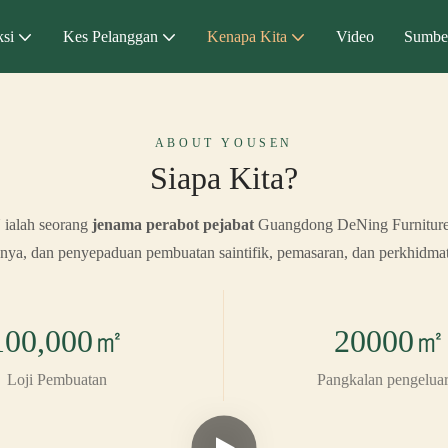
si
Kes Pelanggan
Kenapa Kita
Video
Sumbe
ABOUT YOUSEN
Siapa Kita?
ialah seorang
jenama perabot pejabat
Guangdong DeNing Furniture
nya, dan penyepaduan pembuatan saintifik, pemasaran, dan perkhidmata
100,000㎡
20000㎡
Loji Pembuatan
Pangkalan pengelua