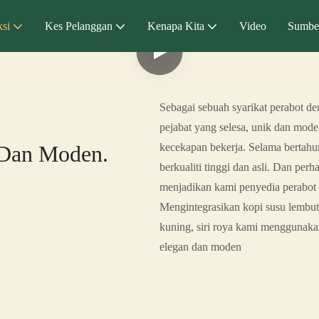
si
Kes Pelanggan
Kenapa Kita
Video
Sumbe
Sebagai sebuah syarikat perabot de
pejabat yang selesa, unik dan mod
 Dan Moden.
kecekapan bekerja. Selama bertahu
berkualiti tinggi dan asli. Dan per
menjadikan kami penyedia perabot
Mengintegrasikan kopi susu lembut
kuning, siri roya kami menggunaka
elegan dan moden