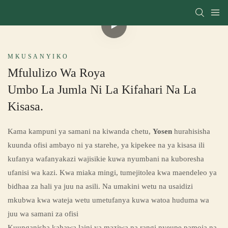
MKUSANYIKO
Mfululizo Wa Roya
Umbo La Jumla Ni La Kifahari Na La
Kisasa.
Kama kampuni ya samani na kiwanda chetu,
Yosen
hurahisisha
kuunda ofisi ambayo ni ya starehe, ya kipekee na ya kisasa ili
kufanya wafanyakazi wajisikie kuwa nyumbani na kuboresha
ufanisi wa kazi. Kwa miaka mingi, tumejitolea kwa maendeleo ya
bidhaa za hali ya juu na asili. Na umakini wetu na usaidizi
mkubwa kwa wateja wetu umetufanya kuwa watoa huduma wa
juu wa samani za ofisi
Kuunganisha kahawa laini ya maziwa na rangi nyeupe pamoja na