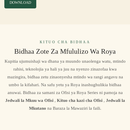
DOWNLOAD
KITUO CHA BIDHAA
Bidhaa Zote Za Mfululizo Wa Roya
Kupitia ujumuishaji wa dhana ya muundo unaolenga watu, mtindo
rahisi, teknolojia ya hali ya juu na nyenzo zinazofaa kwa
mazingira, bidhaa zetu zinaonyesha mtindo wa rangi angavu na
umbo la kifahari. Na safu yetu ya Roya inashughulikia bidhaa
anuwai. Bidhaa za samani za Ofisi ya Roya Series ni pamoja na
Jedwali la Mkuu wa Ofisi
,
Kituo cha kazi cha Ofisi
,
Jedwali la
Mkutano
na Baraza la Mawaziri la faili.