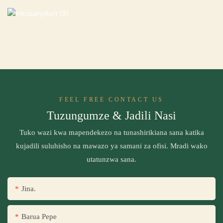
FEEL FREE CONTACT US
Tuzungumze & Jadili Nasi
Tuko wazi kwa mapendekezo na tunashirikiana sana katika
kujadili suluhisho na mawazo ya samani za ofisi. Mradi wako
utatunzwa sana.
Jina.
Barua Pepe