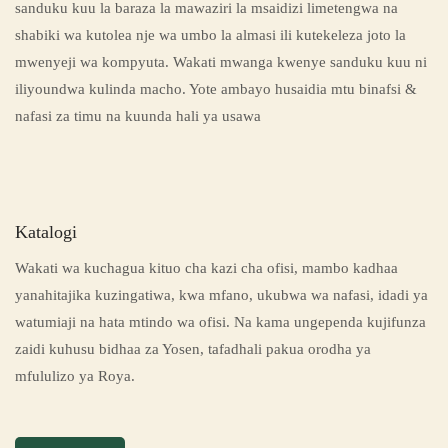
sanduku kuu la baraza la mawaziri la msaidizi limetengwa na
shabiki wa kutolea nje wa umbo la almasi ili kutekeleza joto la
mwenyeji wa kompyuta. Wakati mwanga kwenye sanduku kuu ni
iliyoundwa kulinda macho. Yote ambayo husaidia mtu binafsi &
nafasi za timu na kuunda hali ya usawa
Katalogi
Wakati wa kuchagua kituo cha kazi cha ofisi, mambo kadhaa
yanahitajika kuzingatiwa, kwa mfano, ukubwa wa nafasi, idadi ya
watumiaji na hata mtindo wa ofisi. Na kama ungependa kujifunza
zaidi kuhusu bidhaa za Yosen, tafadhali pakua orodha ya
mfululizo ya Roya.