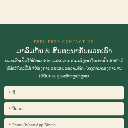
FEEL FREE CONTACT US
ມາລົມກັນ & ສົນທະນາກັບພວກເຮົາ
ພວກ​ເຮົາ​ເປີດ​ໃຫ້​ຄໍາ​ແນະ​ນໍາ​ແລະ​ຄວາມ​ຮ່ວມ​ມື​ຫຼາຍ​ໃນ​ການ​ປຶກ​ສາ​ຫາ​ລື​
ວິ​ທີ​ແກ້​ໄຂ​ເຟີ​ນີ​ເຈີ​ຫ້ອງ​ການ​ແລະ​ແນວ​ຄວາມ​ຄິດ​. ໂຄງການຂອງທ່ານຈະ
ໄດ້ຮັບການດູແລຢ່າງຫຼວງຫຼາຍ.
ຊື່
ອີເມວ
Phone/WhatsApp/Skype