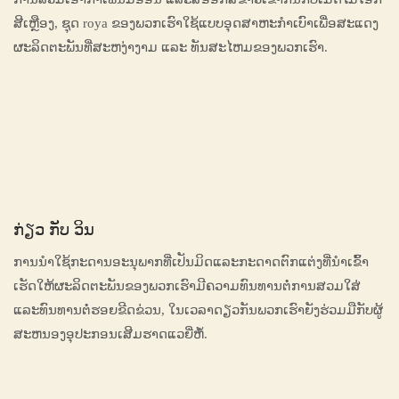
ສີເຫຼືອງ, ຊຸດ roya ຂອງພວກເຮົາໃຊ້ແບບອຸດສາຫະກຳເບົາເພື່ອສະແດງ
ຜະລິດຕະພັນທີ່ສະຫງ່າງາມ ແລະ ທັນສະໄຫມຂອງພວກເຮົາ.
ກ່ຽວ ກັບ ວິນ
ການນໍາໃຊ້ກະດານອະນຸພາກທີ່ເປັນມິດແລະກະດາດຕົກແຕ່ງທີ່ນໍາເຂົ້າ
ເຮັດໃຫ້ຜະລິດຕະພັນຂອງພວກເຮົາມີຄວາມທົນທານຕໍ່ການສວມໃສ່
ແລະທົນທານຕໍ່ຮອຍຂີດຂ່ວນ, ໃນເວລາດຽວກັນພວກເຮົາຍັງຮ່ວມມືກັບຜູ້
ສະຫນອງອຸປະກອນເສີມຮາດແວຍີ່ຫໍ້.