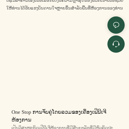
ໃຊ້ເວລາຄາວໜຶ່ງເພື່ອເລືອກເບິ່ງຂໍ້ຄວາມຫຼ້າສຸດຂອງພວກເຮົາເພື່ອຊ່ວຍ
ໃຫ້ທ່ານໄດ້ຮັບແຮງບັນດານໃຈຫຼາຍຂຶ້ນສໍາລັບພື້ນທີ່ຫ້ອງການຂອງທ່ານ
One Stop ການຈັບຄູ່ໂດຍລວມຂອງເຄື່ອງເຟີນີເຈີ
ຫ້ອງການ
ເປັນ​ວິ​ສາ​ຫະ​ກິດ​ເຟີ​ນີ​ເຈີ​ຫ້ອງ​ການ​ທີ່​ມີ​ສັນ​ຍາ​ລັກ​ທີ່​ມີ​ຫົວ​ຄິດ​ປະ​