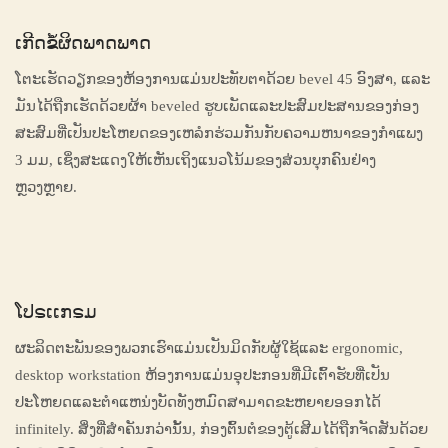
ເກີດຂໍ້ຜິດພາດພາດ
ໂຕະເຮັດວຽກຂອງຫ້ອງການແມ່ນປະທັບຕາດ້ວຍ bevel 45 ອົງສາ, ແລະ
ມັນໄດ້ຖືກເຮັດດ້ວຍຜ້າ beveled ຮູບເພັດແລະປະສົມປະສານຂອງກ່ອງ
ສະສົມທີ່ເປັນປະໂຫຍດຂອງເຫລໍກຮ່ວມກັນກັບຄວາມຫນາຂອງກໍາແພງ
3 ມມ, ເຊິ່ງສະແດງໃຫ້ເຫັນເຖິງແນວໂນ້ມຂອງສ່ວນບຸກຄົນຢ່າງ
ຫຼວງຫຼາຍ.
ໂປຣເເກຣມ
ຜະລິດຕະພັນຂອງພວກເຮົາແມ່ນເປັນມິດກັບຜູ້ໃຊ້ແລະ ergonomic,
desktop workstation ຫ້ອງການແມ່ນອຸປະກອນທີ່ມີເຕົ້າຮັບທີ່ເປັນ
ປະໂຫຍດແລະຕໍາແຫນ່ງບັດທັງຫມົດສາມາດຂະຫຍາຍອອກໄດ້
infinitely. ສິ່ງທີ່ສໍາຄັນກວ່ານັ້ນ, ກ່ອງຕົ້ນຕໍຂອງຕູ້ເສີມໄດ້ຖືກຈັດສັນດ້ວຍ