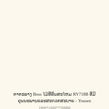
ຕາຕະລາງ Boss ໄມ້ທີ່ທັນສະໄຫມ RY718B ທີ່ມີ
ຄຸນນະພາບແລະສະດວກສະບາຍ - Yousen
1800*1600*750MM