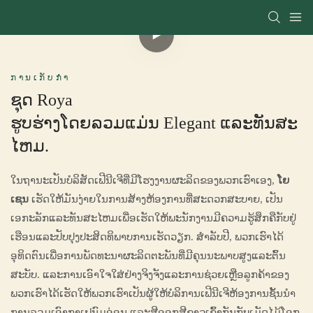
ການເກັບກໍາ
ຊຸດ Roya
ຮູບຮ່າງໂດຍລວມແມ່ນ Elegant ແລະທັນສະ
ໄຫມ.
ໃນຖານະເປັນບໍລິສັດເຟີນີເຈີທີ່ມີໂຮງງານຜະລິດຂອງພວກເຮົາເອງ,
ໂຍ
ເຊນ
ເຮັດໃຫ້ມັນງ່າຍໃນການສ້າງຫ້ອງການທີ່ສະດວກສະບາຍ, ເປັນ
ເອກະລັກແລະທັນສະໄຫມເພື່ອເຮັດໃຫ້ພະນັກງານມີຄວາມຮູ້ສຶກຄືກັບຢູ່
ເຮືອນແລະປັບປຸງປະສິດທິພາບການເຮັດວຽກ. ສໍາລັບປີ, ພວກເຮົາໄດ້
ອຸທິດຕົນເພື່ອການພັດທະນາຜະລິດຕະພັນທີ່ມີຄຸນນະພາບສູງແລະຕົ້ນ
ສະບັບ. ແລະການເອົາໃຈໃສ່ຢ່າງຈິງຈັງແລະການຊ່ວຍເຫຼືອລູກຄ້າຂອງ
ພວກເຮົາໄດ້ເຮັດໃຫ້ພວກເຮົາເປັນຜູ້ໃຫ້ບໍລິການເຟີນີເຈີຫ້ອງການຊັ້ນນໍາ
ການລວມເອົາກາເຟນົມອ່ອນ ແລະສີອອກສີຂາວເຂົ້າກັນກັບເມັດໄມ້ໂອກ