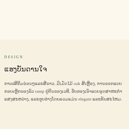
DESIGN
ແຮງບັນດານໃຈ
ກາເຟສີຄີມອ່ອນໆແລະສີຂາວ, ມີເມັດໄມ້ oak ສີເຫຼືອງ, ການອອກແບບ
ກອບເຫຼັກຂອງຂົວ ramp ຢູ່ຕີນຂອງເວທີ, ຮັບຮອງເອົາແບບອຸດສາຫະກໍາ
ແສງສະຫວ່າງ, ແລະຮູບຮ່າງໂດຍລວມແມ່ນ elegant ແລະທັນສະໄຫມ.