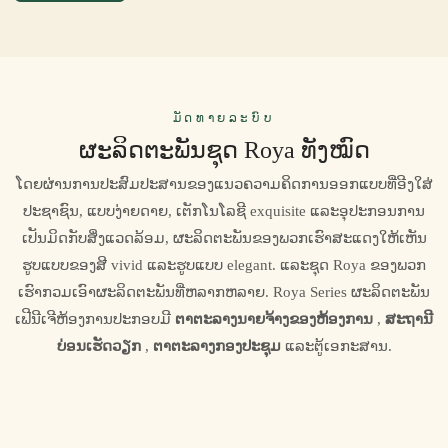
ມັດທາຍລະບົບ
ຜະລິດຕະພັນຊຸດ Roya ທັງໝົດ
ໂດຍຜ່ານການປະສົມປະສານຂອງແນວຄວາມຄິດການອອກແບບທີ່ອີງໃສ່
ປະຊາຊົນ, ແບບງ່າຍດາຍ, ເຕັກໂນໂລຊີ exquisite ແລະອຸປະກອນການ
ເປັນມິດກັບສິ່ງແວດລ້ອມ, ຜະລິດຕະພັນຂອງພວກເຮົາສະແດງໃຫ້ເຫັນ
ຮູບແບບຂອງສີ vivid ແລະຮູບແບບ elegant. ແລະຊຸດ Roya ຂອງພວກ
ເຮົາກວມເອົາຜະລິດຕະພັນທີ່ຫລາກຫລາຍ. Roya Series ຜະລິດຕະພັນ
ເຟີນີເຈີຫ້ອງການປະກອບມີ
ຕາຕະລາງນາຍຈ້າງຂອງຫ້ອງການ
,
ສະຖານີ
ບ່ອນເຮັດວຽກ
,
ຕາຕະລາງກອງປະຊຸມ
ແລະຕູ້ເອກະສານ.