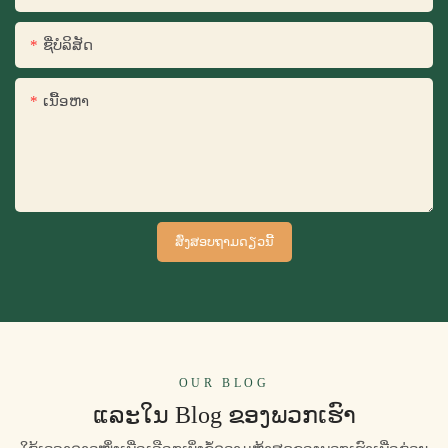
ຊື່​ບໍ​ລິ​ສັດ
ເນື້ອຫາ
ສົ່ງສອບຖາມດຽວນີ້
OUR BLOG
ແລະໃນ Blog ຂອງພວກເຮົາ