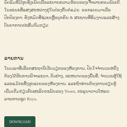
ພັດລົມທີ່ມີຮູບຊົງເພັດເພື່ອລະບາຍຄວາມຮ້ອນຂອງເຈົ້າພາບຄອມພິວເຕີ.
ໃນຂະນະທີ່ແສງສະຫວ່າງຢູ່ໃນປ່ອງຕົ້ນຕໍແມ່ນ ອອກແບບມາເພື່ອ
ປົກປ້ອງຕາ. ທັງ​ຫມົດ​ທີ່​ຊ່ວຍ​ເຫຼືອ​ບຸກ​ຄົນ​ & ສະຖານທີ່ທີມງານແລະສ້າງ
ບັນຍາກາດປະສົມກົມກຽວ
ລາຍການ
ໃນເວລາທີ່ເລືອກສະຖານີເຮັດວຽກຂອງຫ້ອງການ, ປັດໃຈຈໍານວນຫນຶ່ງ
ຕ້ອງໄດ້ຮັບການພິຈາລະນາ, ຕົວຢ່າງ, ຂະຫນາດຂອງພື້ນທີ່, ຈໍານວນຜູ້ໃຊ້
ແລະແມ້ກະທັ້ງຮູບແບບຂອງຫ້ອງການ. ແລະຖ້າທ່ານຕ້ອງການຮຽນຮູ້
ເພີ່ມເຕີມກ່ຽວກັບຜະລິດຕະພັນຂອງ Yosen, ກະລຸນາດາວໂຫລດ
ລາຍການຊຸດ Roya.
DOWNLOAD