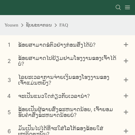
Yousen
ຊັບພະຍາກອນ
FAQ
1
ຂ້ອຍສາມາດຂໍຕົວຢ່າງກ່ອນສັ່ງໄດ້ບໍ?
ຂ້ອຍສາມາດໄປຢ້ຽມຢາມໂຮງງານຂອງເຈົ້າໄດ້
2
ບໍ?
ໄລຍະເວລາການຈ່າຍເງິນຂອງໂຮງງານຂອງ
3
ເຈົ້າແມ່ນຫຍັງ?
4
ຈະເປັນແນວໃດກ່ຽວກັບເວລານໍາ?
ຂ້ອຍເປັນຜູ້ຂາຍສົ່ງຂະຫນາດນ້ອຍ, ເຈົ້າຍອມ
5
ຮັບຄໍາສັ່ງຂະຫນາດນ້ອຍບໍ?
ມັນເປັນໄປໄດ້ທີ່ຈະໃສ່ໂລໂກ້ຂອງຂ້ອຍໃສ່
6
ຜະລິດຕະພັນ?