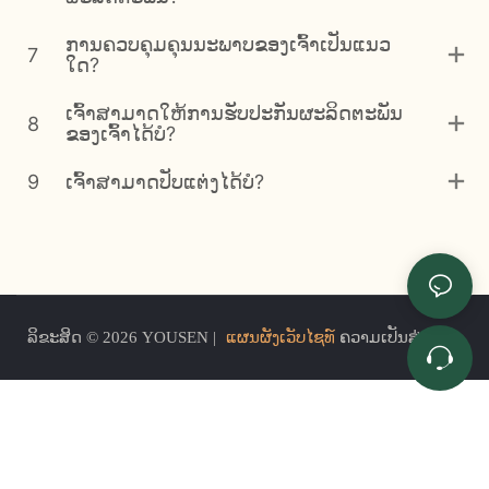
ການຄວບຄຸມຄຸນນະພາບຂອງເຈົ້າເປັນແນວ
7
ໃດ?
ເຈົ້າສາມາດໃຫ້ການຮັບປະກັນຜະລິດຕະພັນ
8
ຂອງເຈົ້າໄດ້ບໍ?
9
ເຈົ້າສາມາດປັບແຕ່ງໄດ້ບໍ?
ລິຂະສິດ © 2026 YOUSEN |
ແຜນຜັງເວັບໄຊທ໌
ຄວາມເປັນສ່ວນຕົວ