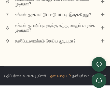
6
முடியுமா?
7
உங்கள் தரக் கட்டுப்பாடு எப்படி இருக்கிறது?
உங்கள் தயாரிப்புகளுக்கு உத்தரவாதம் வழங்க
8
முடியுமா?
9
தனிப்பயனாக்கம் செய்ய முடியுமா?
பதிப்புரிமை © 2026 யூசென் |
தள வரைபடம்
தனியுரிமை PoPrivacy