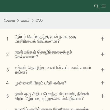
Yousen
வளம்
FAQ
ஆர்டர் செய்வதற்கு முன் நான் ஒரு
1
மாதிரியைக் கேட்கலாமா?
நான் உங்கள் தொழிற்சாலைக்குச்
2
செல்லலாமா?
உங்கள் தொழிற்சாலையின் கட்டணக் காலம்
3
என்ன?
4
முன்னணி நேரம் பற்றி என்ன?
நான் ஒரு சிறிய மொத்த வியாபாரி, நீங்கள்
5
சிறிய ஆர்டரை ஏற்றுக்கொள்கிறீர்களா?
தயாரிப்புகளில் எனது லோகோவை வைக்க