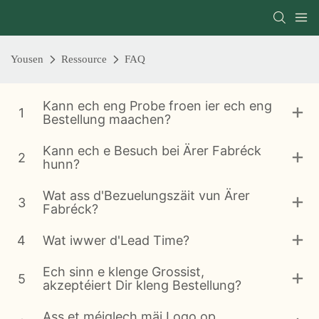
Yousen
Ressource
FAQ
Kann ech eng Probe froen ier ech eng
1
Bestellung maachen?
Kann ech e Besuch bei Ärer Fabréck
2
hunn?
Wat ass d'Bezuelungszäit vun Ärer
3
Fabréck?
4
Wat iwwer d'Lead Time?
Ech sinn e klenge Grossist,
5
akzeptéiert Dir kleng Bestellung?
Ass et méiglech mäi Logo op