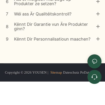
6
Produkter ze setzen?
7
Wéi ass Är Qualitéitskontroll?
Kënnt Dir Garantie vun Äre Produkter
8
ginn?
9
Kënnt Dir Personnalisatioun maachen?
Copyright © 2026 YOUSEN |
Sitemap
Dateschutz PoDateschutz