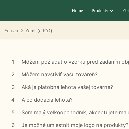
Home
Produkty
Zbi
Yousen
Zdroj
FAQ
1
Môžem požiadať o vzorku pred zadaním ob
2
Môžem navštíviť vašu továreň?
3
Aká je platobná lehota vašej továrne?
4
A čo dodacia lehota?
5
Som malý veľkoobchodník, akceptujete mal
6
Je možné umiestniť moje logo na produkty?