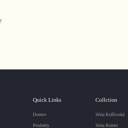
?
Quick Links
Collction
Domov
Séria Kráľovská
Produkty
Séria Romei