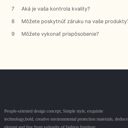
7
Aká je vaša kontrola kvality?
8
Môžete poskytnúť záruku na vaše produkty
9
Môžete vykonať prispôsobenie?
People-oriented design concept, Simple style, exquisite
technology,bold, creative environmental protection materials, deduce
elegant and free from vulgarity of fashion furniture.