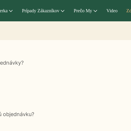
erka
Prípady Zákazníkov
Prečo My
Video
Zd
jednávky?
ú objednávku?