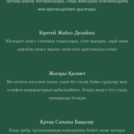
ортаны қорғау материалдары, сәнді жиһаздың талғампаздығы
мен өрескелдігінен арылтады.
Бірегей Жиһаз Дизайны
Юсендегі кеңсе стилімен танысыңыз, сізге жылдам, оңай және
ыңғайлы кеңсе жұмыс кеңістігін қамтамасыз етіңіз
Жоғары Қызмет
Кез келген мәселені шешу үшін біз тәулік бойы сұраулар мен
телефон қоңырауларын қабылдаймыз. Біздің жедел топ сіздің
орныңызда болады
Қатаң Сапаны Бақылау
Бізде әрбір тұтынушының өнімдерінің білікті және жоғары