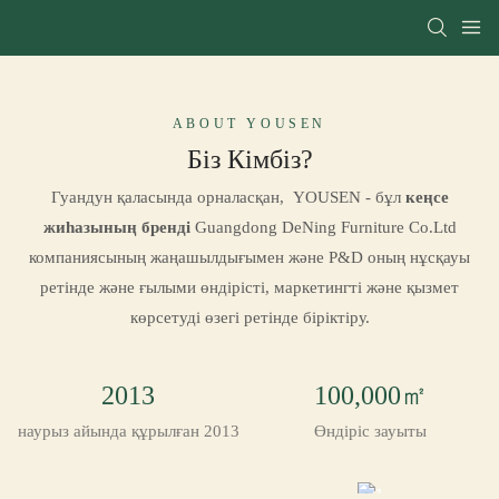
ABOUT YOUSEN
Біз Кімбіз?
Гуандун қаласында орналасқан, YOUSEN - бұл
кеңсе
жиһазының бренді
Guangdong DeNing Furniture Co.Ltd
компаниясының жаңашылдығымен және Р&D оның нұсқауы
ретінде және ғылыми өндірісті, маркетингті және қызмет
көрсетуді өзегі ретінде біріктіру.
2013
100,000㎡
наурыз айында құрылған 2013
Өндіріс зауыты