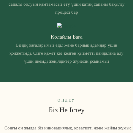
сапалы болуын қамтамасыз ету үшін қатаң сапаны бақылау
процесі бар
Қолайлы Баға
Біздің бағаларымыз әділ және барлық адамдар үшін
қолжетімді. Сізге қажет кез келген қызметті пайдалана алу
үшін икемді жеңілдіктер жүйесін ұсынамыз
ӨҢДЕУ
Біз Не Істеу