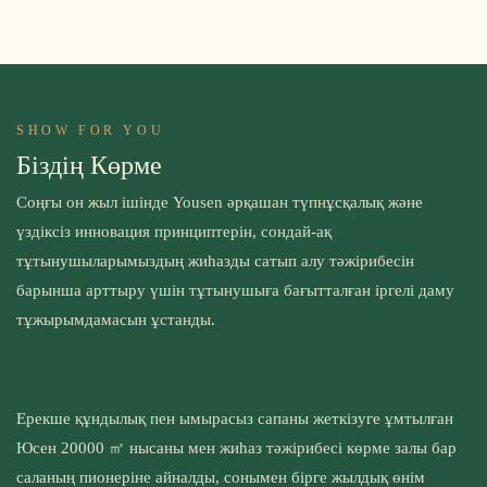
SHOW FOR YOU
Біздің Көрме
Соңғы он жыл ішінде Yousen әрқашан түпнұсқалық және
үздіксіз инновация принциптерін, сондай-ақ
тұтынушыларымыздың жиһазды сатып алу тәжірибесін
барынша арттыру үшін тұтынушыға бағытталған іргелі даму
тұжырымдамасын ұстанды.
Ерекше құндылық пен ымырасыз сапаны жеткізуге ұмтылған
Юсен 20000 ㎡ нысаны мен жиһаз тәжірибесі көрме залы бар
саланың пионеріне айналды, сонымен бірге жылдық өнім