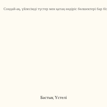
Бастық Үстелі