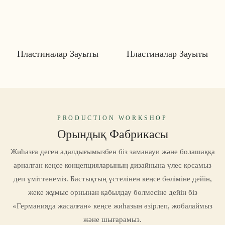
Пластиналар Зауыты
Пластиналар Зауыты
PRODUCTION WORKSHOP
Орындық Фабрикасы
Жиһазға деген адалдығымызбен біз заманауи және болашаққа
арналған кеңсе концепцияларының дизайнына үлес қосамыз
деп үміттенеміз. Бастықтың үстелінен кеңсе бөліміне дейін,
жеке жұмыс орнынан қабылдау бөлмесіне дейін біз
«Германияда жасалған» кеңсе жиһазын әзірлеп, жобалаймыз
және шығарамыз.