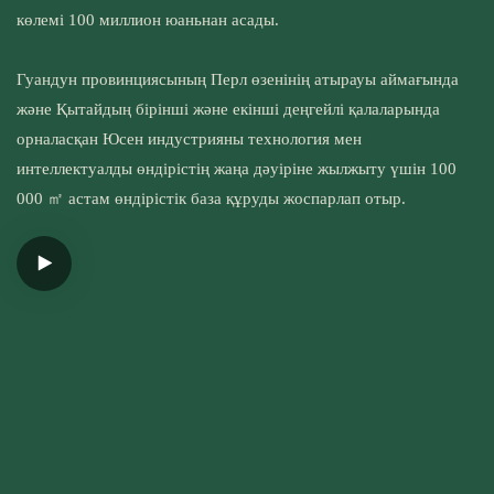
көлемі 100 миллион юаньнан асады.
Гуандун провинциясының Перл өзенінің атырауы аймағында
және Қытайдың бірінші және екінші деңгейлі қалаларында
орналасқан Юсен индустрияны технология мен
интеллектуалды өндірістің жаңа дәуіріне жылжыту үшін 100
000 ㎡ астам өндірістік база құруды жоспарлап отыр.