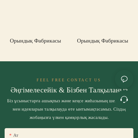
Орындық Фабрикасы
Орындық Фабрикасы
FEEL FREE CONTACT US
Әңгімелесейік & Бізбен Талқылаңыз
Біз ұсыныстарға ашықпыз және кеңсе жиһазының шешімдері
мен идеяларын талқылауда өте ынтымақтасамыз. Сіздің
жобаңызға үлкен қамқорлық жасалады.
Ат