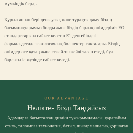
мүмкіндік берді.
Құрылғаннан бері денсаулық және тұрақты даму біздің
басымдықтарымыз болды және біздің барлық өнімдеріміз ЕО
стандарттарына сәйкес келетін E1 деңгейіндегі
формальдегидсіз экологиялық бөлшектер тақталары. Біздің
өнімдер өте қатаң және егжей-тегжейлі талап етеді, бұл
барлығы іс жүзінде сәйкес келеді.
OUR ADVANTAGE
Неліктен Бізді Таңдайсыз
Адамдарға бағытталған дизайн тұжырымдамасы, қарапайым
стиль, талғампаз технология, батыл, шығармашылық қоршаған