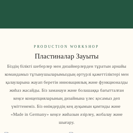
PRODUCTION WORKSHOP
Пластиналар Зауыты
Біздің білікті шеберлер мен дизайнерлерден тұратын арнайы
командамыз тұтынушыларымыздың әртүрлі қажеттіліктері мен
қалауларына жауап беретін инновациялық және функционалды
жиһаз жасайды. Біз заманауи және болашаққа бағытталған
кеңсе концепцияларының дизайнына үлес қосамыз деп
үміттенеміз. Біз өнімдердің кең ауқымын қамтиды және
«Made in Germany» кеңсе жиһазын әзірлеу, жобалау және
шығару.