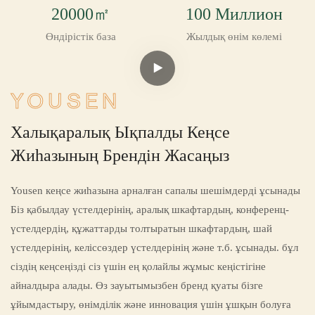
20000㎡
100 Миллион
Өндірістік база
Жылдық өнім көлемі
YOUSEN
Халықаралық Ықпалды Кеңсе
Жиһазының Брендін Жасаңыз
Yousen кеңсе жиһазына арналған сапалы шешімдерді ұсынады
Біз қабылдау үстелдерінің, аралық шкафтардың, конференц-
үстелдердің, құжаттарды толтыратын шкафтардың, шай
үстелдерінің, келіссөздер үстелдерінің және т.б. ұсынады. бұл
сіздің кеңсеңізді сіз үшін ең қолайлы жұмыс кеңістігіне
айналдыра алады. Өз зауытымызбен бренд қуаты бізге
ұйымдастыру, өнімділік және инновация үшін ұшқын болуға