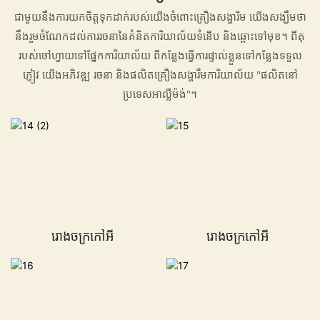
ជាមួយនឹងការយកចិត្តទុកដាក់របស់យើងចំពោះគ្រឿងសង្ហារិម យើងសង្ឃឹមថា
នឹងរួមចំណែកដល់ការរចនានៃគំនិតការិយាល័យទំនើប និងឆ្ពោះទៅមុខ។ ពីតុ
របស់ចៅហ្វាយទៅផ្នែកការិយាល័យ ពីកន្លែងធ្វើការផ្ទាល់ខ្លួនទៅកន្លែងទទួល
ភ្ញៀវ យើងអភិវឌ្ឍ រចនា និងផលិតគ្រឿងសង្ហារឹមការិយាល័យ "ផលិតនៅ
ប្រទេសអាល្លឺម៉ង់"។
រោងចក្រកៅអី
រោងចក្រកៅអី