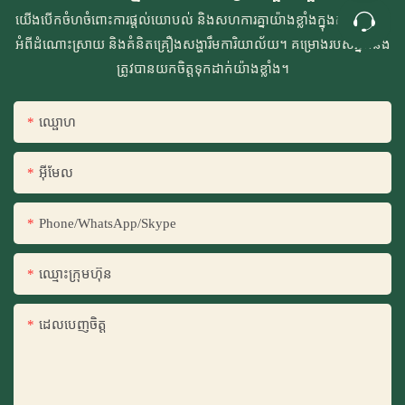
យើងបើកចំហចំពោះការផ្ដល់យោបល់ និងសហការគ្នាយ៉ាងខ្លាំងក្នុងការពិភាក្សា
អំពីដំណោះស្រាយ និងគំនិតគ្រឿងសង្ហារឹមការិយាល័យ។ គម្រោងរបស់អ្នកនឹង
ត្រូវបានយកចិត្តទុកដាក់យ៉ាងខ្លាំង។
ឈ្ផោហ
អ៊ីមែល
Phone/WhatsApp/Skype
ឈ្មោះ​ក្រុម​ហ៊ុន
ដេលបេញចិត្ដ