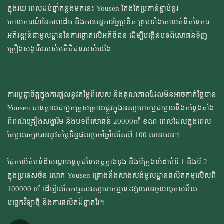
ក្នុងរយៈពេលដប់ឆ្នាំកន្លងមកនេះ Yousen តែងតែប្រកាន់ខ្ជាប់នូវ
គោលការណ៍នៃភាពដើម និងការបន្តការច្នៃប្រឌិត ព្រមទាំងគោលគំនិតនៃការ
អភិវឌ្ឍន៍ជាមូលដ្ឋាននៃការផ្តោតលើអតិថិជន ដើម្បីបង្កើនបទពិសោធន៍ទិញ
គ្រឿងសង្ហារឹមរបស់អតិថិជនរបស់យើង
ការប្តេជ្ញាចិត្តក្នុងការផ្តល់នូវតម្លៃពិសេស និងគុណភាពដែលមិនអាចកាត់ថ្លៃបាន
Yousen បានក្លាយជាអ្នកត្រួសត្រាយផ្លូវក្នុងឧស្សាហកម្មជាមួយនឹងកន្លែងតាំង
ពិពណ៌គ្រឿងសង្ហារិម និងបទពិសោធន៍ 20000㎡ ខណៈពេលដែលក្នុងពេល
តែមួយរក្សាបាននូវតម្លៃទិន្នផលប្រចាំឆ្នាំលើសពី 100 លានយន់។
ផ្អែកលើតំបន់ដីសណ្តទន្លេគុជនៃខេត្តក្វាងទុង និងទីក្រុងលំដាប់ទី 1 និងទី 2
ក្នុងប្រទេសចិន លោក Yousen គ្រោងនឹងសាងសង់មូលដ្ឋានផលិតកម្មលើសពី
100000 ㎡ ដើម្បីលើកកម្ពស់ឧស្សាហកម្មនេះឱ្យឈានចូលយុគសម័យ
បច្ចេកវិទ្យាថ្មី និងការផលិតដ៏ឆ្លាតវៃ។