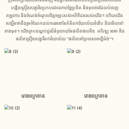
បង្កើតគ្រឿងសង្ហារឹមប្រកបដោយភាពច្នៃប្រឌិត និងមុខងារដែលបំពេញ
តម្រូវការ និងចំណង់ចំណូលចិត្តចម្រុះរបស់អតិថិជនរបស់យើង។ ហើយយើង
សង្ឃឹមថានឹងរួមចំណែកដល់ការរចនានៃគំនិតការិយាល័យទំនើប និងមើលទៅ
ខាងមុខ។ យើងគ្របដណ្តប់ជួរដ៏ធំទូលាយនៃផលិតផលនិង អភិវឌ្ឍ រចនា និង
ផលិតគ្រឿងសង្ហារឹមការិយាល័យ "ផលិតនៅប្រទេសអាល្លឺម៉ង់"។
រោងចក្រចាន
រោងចក្រចាន