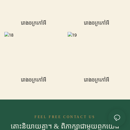
រោងចក្រកៅអី
រោងចក្រកៅអី
រោងចក្រកៅអី
រោងចក្រកៅអី
FEEL FREE CONTACT US
តោះនិយាយគ្នា។ & ពិភាក្សាជាមួយពួកយើង