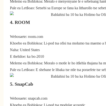
Melemo ea Bohlokoa: Meralo e menyenyane le e sebetsang hantle,
Pale ea Letšoao: Setsebi sa Europe se fana ka litharollo tse seb
4. ROOM
Webosaete: room.com
Khoebo ea Bohlokoa: Li-pod tsa ofisi tsa molumo tsa maemo a 
Naha: United States
E thehiloe: ka bo-2010
Melemo ea Bohlokoa: Moralo o motle le ho itšehla thajana ha 
Pale ea Letšoao: E shebane le libaka tse ntle tsa poraefete tse se
5. SnapCab
Webosaete: snapcab.com
Khoebo ea Bohlokoa: Li-pod tsa modular acoustic