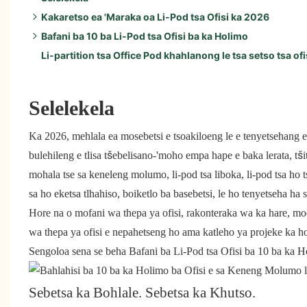
Kakaretso ea 'Maraka oa Li-Pod tsa Ofisi ka 2026
Bafani ba 10 ba Li-Pod tsa Ofisi ba ka Holimo
Bakhanni ba Bohlokoa ka 2026:
Li-partition tsa Office Pod khahlanong le tsa setso tsa o
Lintlha-khōlō tsa Libaka:
1. Moralo
Mekhoa ea Sehlahisoa:
2. Zenbooth
3. Ofisi ea Mohlanka
Selelekela
4. ROOM
5. SnapCab
Ka 2026, mehlala ea mosebetsi e tsoakiloeng le e tenyetsehang e n
6. Khutso
bulehileng e tlisa tšebelisano-'moho empa hape e baka lerata, tšit
7. Ofisi e Bohlale ea Mikomax
mohala tse sa keneleng molumo, li-pod tsa liboka, li-pod tsa ho t
8. Li-Booth tsa Persy
sa ho eketsa tlhahiso, boiketlo ba basebetsi, le ho tenyetseha ha
9.BUSYPOD
Hore na o mofani wa thepa ya ofisi, rakonteraka wa ka hare, mo
10. YOUSEN
wa thepa ya ofisi e nepahetseng ho ama katleho ya projeke ka ho 
Sengoloa sena se beha Bafani ba Li-Pod tsa Ofisi ba 10 ba ka Hol
Sebetsa ka Bohlale. Sebetsa ka Khutso.