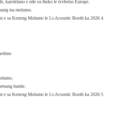
 karolelano e ntle ea theko le ts'ebetso Europe.
etsang tsa molumo.
holimo
molumo.
betsang hantle.