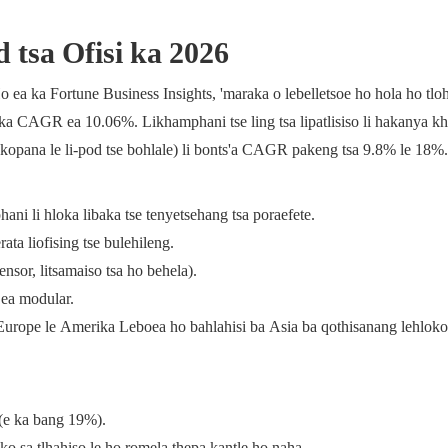
 tsa Ofisi ka 2026
 Ho ea ka Fortune Business Insights, 'maraka o lebelletsoe ho hola ho tlo
a CAGR ea 10.06%. Likhamphani tse ling tsa lipatlisiso li hakanya kh
ho kopana le li-pod tse bohlale) li bonts'a CAGR pakeng tsa 9.8% le 18%.
i li hloka libaka tse tenyetsehang tsa poraefete.
ata liofising tse bulehileng.
nsor, litsamaiso tsa ho behela).
 ea modular.
 Europe le Amerika Leboea ho bahlahisi ba Asia ba qothisanang lehloko
 (e ka bang 19%).
ko sa tlhahiso le ho romela thepa kantle ho naha.