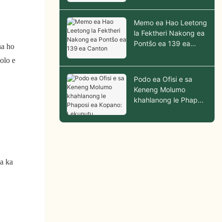
Memo ea Hao Leetong
la Fektheri Nakong ea
Pontšo ea 139 ea
ha ho
Canton
olo e
Podo ea Ofisi e sa
Keneng Molumo
khahlanong le Phaposi
ea Kopano: Lekunutu,
Litšenyehelo le ho
Tenyetseha ha ho
bapisoa
a ka