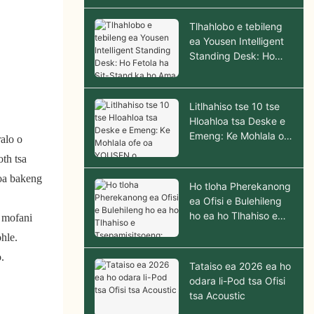
2026
Tlhahlobo e tebileng
ea Yousen Intelligent
Standing Desk: Ho
Fetola ha Sit-Stand ka
ho Ama Hantle
Litlhahiso tse 10 tse
Hloahloa tsa Deske e
Emeng: Ke Mohlala ofe
ralo o
oa YOUSEN o
oth tsa
Molemohali oa ho
koa bakeng
Reka?
Ho tloha Pherekanong
ea Ofisi e Bulehileng
ho ea ho Tlhahiso e
a mofani
Tsepamisitsoeng:
hle.
Thuto ea Nyeoe ea
.
Pod ea Batho ba 6
Tataiso ea 2026 ea ho
odara li-Pod tsa Ofisi
tsa Acoustic