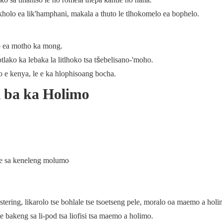
kholo ea lik'hamphani, makala a thuto le tlhokomelo ea bophelo.
so ea motho ka mong.
tlako ka lebaka la litlhoko tsa tšebelisano-'moho.
o e kenya, le e ka hlophisoang bocha.
i ba ka Holimo
tse sa keneleng molumo
ering, likarolo tse bohlale tse tsoetseng pele, moralo oa maemo a holi
 bakeng sa li-pod tsa liofisi tsa maemo a holimo.