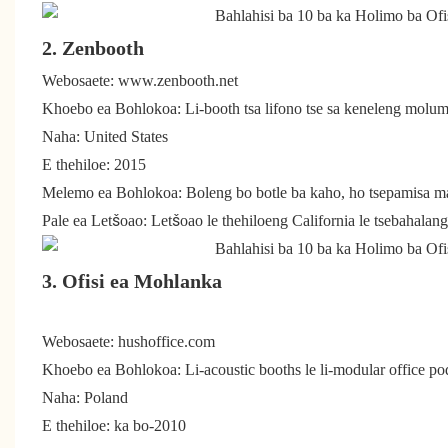
2. Zenbooth
Webosaete: www.zenbooth.net
Khoebo ea Bohlokoa: Li-booth tsa lifono tse sa keneleng molumo l
Naha: United States
E thehiloe: 2015
Melemo ea Bohlokoa: Boleng bo botle ba kaho, ho tsepamisa mai
Pale ea Letšoao: Letšoao le thehiloeng California le tsebahalang ka
3. Ofisi ea Mohlanka
Webosaete: hushoffice.com
Khoebo ea Bohlokoa: Li-acoustic booths le li-modular office po
Naha: Poland
E thehiloe: ka bo-2010