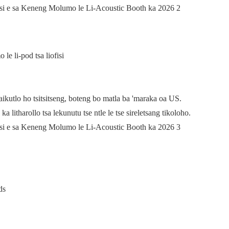
e li-pod tsa liofisi
kutlo ho tsitsitseng, boteng bo matla ba 'maraka oa US.
 litharollo tsa lekunutu tse ntle le tse sireletsang tikoloho.
ds