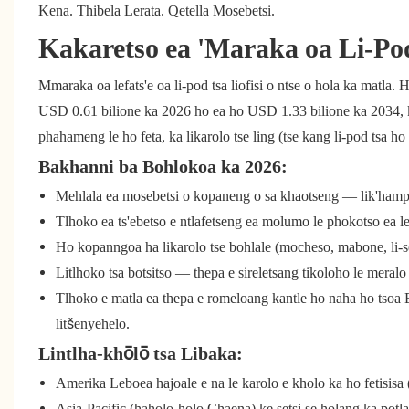
Kena. Thibela Lerata. Qetella Mosebetsi.
Kakaretso ea 'Maraka oa Li-Pod
Mmaraka oa lefats'e oa li-pod tsa liofisi o ntse o hola ka matla.
USD 0.61 bilione ka 2026 ho ea ho USD 1.33 bilione ka 2034, k
phahameng le ho feta, ka likarolo tse ling (tse kang li-pod tsa 
Bakhanni ba Bohlokoa ka 2026:
Mehlala ea mosebetsi o kopaneng o sa khaotseng — lik'hamphan
Tlhoko ea ts'ebetso e ntlafetseng ea molumo le phokotso ea ler
Ho kopanngoa ha likarolo tse bohlale (mocheso, mabone, li-se
Litlhoko tsa botsitso — thepa e sireletsang tikoloho le meralo
Tlhoko e matla ea thepa e romeloang kantle ho naha ho tsoa
litšenyehelo.
Lintlha-khōlō tsa Libaka:
Amerika Leboea hajoale e na le karolo e kholo ka ho fetisisa
Asia-Pacific (haholo-holo Chaena) ke setsi se holang ka potla