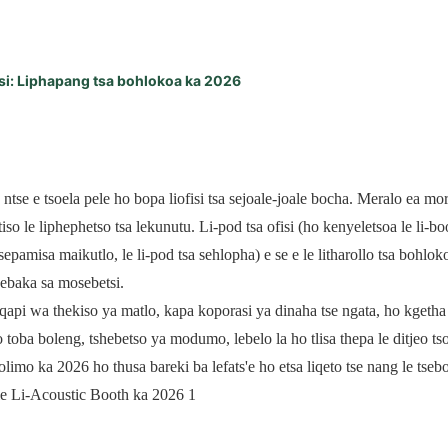
fisi: Liphapang tsa bohlokoa ka 2026
tse e tsoela pele ho bopa liofisi tsa sejoale-joale bocha. Meralo ea mo
iso le liphephetso tsa lekunutu. Li-pod tsa ofisi (ho kenyeletsoa le li-bo
sepamisa maikutlo, le li-pod tsa sehlopha) e se e le litharollo tsa bohlo
 sebaka sa mosebetsi.
qapi wa thekiso ya matlo, kapa koporasi ya dinaha tse ngata, ho kgeth
toba boleng, tshebetso ya modumo, lebelo la ho tlisa thepa le ditjeo tso
imo ka 2026 ho thusa bareki ba lefats'e ho etsa liqeto tse nang le tsebo