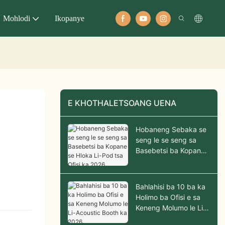
Mohlodi
Ikopanye
E KHOTHALETSOANG UENA
Hobaneng Sebaka se
seng le se seng sa
Basebetsi ba Kopane
se Hloka Li-Pod tsa
Ofisi ka 2026
Bahlahisi ba 10 ba ka
Holimo ba Ofisi e sa
Keneng Molumo le Li-
Acoustic Booth ka