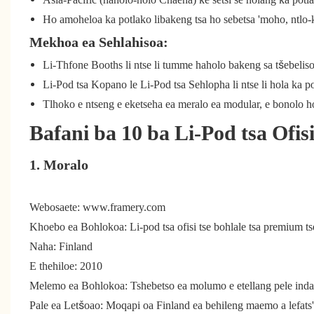
Ho amoheloa ka potlako libakeng tsa ho sebetsa 'moho, ntlo-
Mekhoa ea Sehlahisoa:
Li-Thfone Booths li ntse li tumme haholo bakeng sa tšebeli
Li-Pod tsa Kopano le Li-Pod tsa Sehlopha li ntse li hola ka po
Tlhoko e ntseng e eketseha ea meralo ea modular, e bonolo h
Bafani ba 10 ba Li-Pod tsa Ofis
1. Moralo
Webosaete: www.framery.com
Khoebo ea Bohlokoa: Li-pod tsa ofisi tse bohlale tsa premium 
Naha: Finland
E thehiloe: 2010
Melemo ea Bohlokoa: Tshebetso ea molumo e etellang pele indast
Pale ea Letšoao: Moqapi oa Finland ea behileng maemo a lefats'e