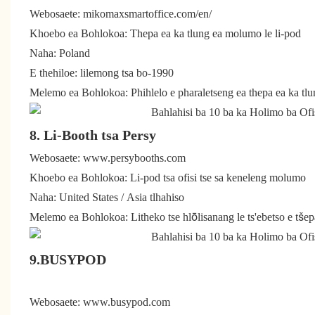
Webosaete: mikomaxsmartoffice.com/en/
Khoebo ea Bohlokoa: Thepa ea ka tlung ea molumo le li-pod
Naha: Poland
E thehiloe: lilemong tsa bo-1990
Melemo ea Bohlokoa: Phihlelo e pharaletseng ea thepa ea ka tlu
8. Li-Booth tsa Persy
Webosaete: www.persybooths.com
Khoebo ea Bohlokoa: Li-pod tsa ofisi tse sa keneleng molumo
Naha: United States / Asia tlhahiso
Melemo ea Bohlokoa: Litheko tse hlōlisanang le ts'ebetso e tše
9.BUSYPOD
Webosaete: www.busypod.com