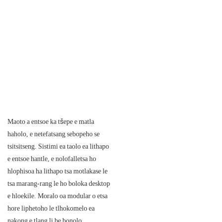
Maoto a entsoe ka tšepe e matla
haholo, e netefatsang sebopeho se
tsitsitseng. Sistimi ea taolo ea lithapo
e entsoe hantle, e nolofalletsa ho
hlophisoa ha lithapo tsa motlakase le
tsa marang-rang le ho boloka desktop
e hloekile. Moralo oa modular o etsa
hore liphetoho le tlhokomelo ea
nakong e tlang li be bonolo.