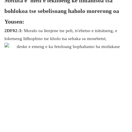
Mefuta e 'meli e lekiloeng ke lihlahisoa tsa
bohlokoa tse sebelisoang haholo morerong oa
Yousen:
2DF02-3:
Moralo oa lienjene tse peli, ts'ebetso e tsitsitseng, e
loketseng litlhophiso tse kholo tsa sebaka sa mosebetsi;