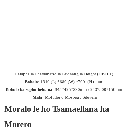
Lefapha la Phethahatso le Fetohang la Height (DBT01)
Boholo:
1910 (L) *680 (W) *700（H）mm
Boholo ba sephutheloana:
845*495*290mm / 940*300*150mm
'Mala:
Mofuthu o Mosoeu / Silevera
Moralo le ho Tsamaellana ha
Morero