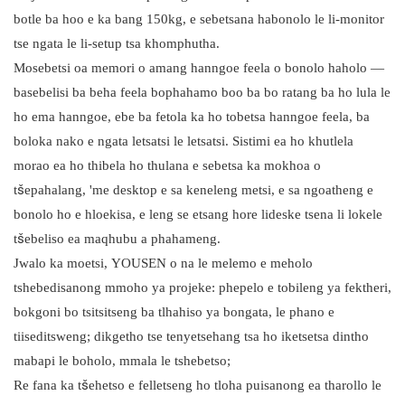
botle ba hoo e ka bang 150kg, e sebetsana habonolo le li-monitor
tse ngata le li-setup tsa khomphutha.
Mosebetsi oa memori o amang hanngoe feela o bonolo haholo —
basebelisi ba beha feela bophahamo boo ba bo ratang ba ho lula le
ho ema hanngoe, ebe ba fetola ka ho tobetsa hanngoe feela, ba
boloka nako e ngata letsatsi le letsatsi. Sistimi ea ho khutlela
morao ea ho thibela ho thulana e sebetsa ka mokhoa o
tšepahalang, 'me desktop e sa keneleng metsi, e sa ngoatheng e
bonolo ho e hloekisa, e leng se etsang hore lideske tsena li lokele
tšebeliso ea maqhubu a phahameng.
Jwalo ka moetsi, YOUSEN o na le melemo e meholo
tshebedisanong mmoho ya projeke: phepelo e tobileng ya fektheri,
bokgoni bo tsitsitseng ba tlhahiso ya bongata, le phano e
tiiseditsweng; dikgetho tse tenyetsehang tsa ho iketsetsa dintho
mabapi le boholo, mmala le tshebetso;
Re fana ka tšehetso e felletseng ho tloha puisanong ea tharollo le