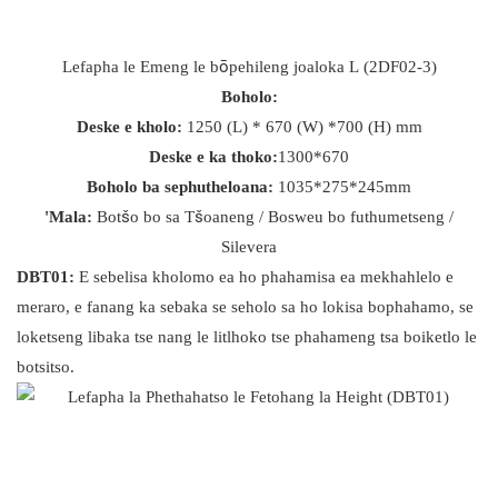
Lefapha le Emeng le bōpehileng joaloka L (2DF02-3)
Boholo:
Deske e kholo:
1250 (L) * 670 (W) *700 (H) mm
Deske e ka thoko:
1300*670
Boholo ba sephutheloana:
1035*275*245mm
'Mala:
Botšo bo sa Tšoaneng / Bosweu bo futhumetseng /
Silevera
DBT01:
E sebelisa kholomo ea ho phahamisa ea mekhahlelo e
meraro, e fanang ka sebaka se seholo sa ho lokisa bophahamo, se
loketseng libaka tse nang le litlhoko tse phahameng tsa boiketlo le
botsitso.