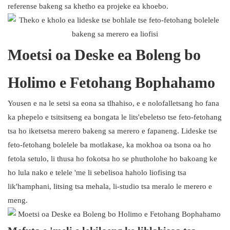
referense bakeng sa khetho ea projeke ea khoebo.
Moetsi oa Deske ea Boleng bo
Holimo e Fetohang Bophahamo
Yousen e na le setsi sa eona sa tlhahiso, e e nolofalletsang ho fana
ka phepelo e tsitsitseng ea bongata le lits'ebeletso tse feto-fetohang
tsa ho iketsetsa merero bakeng sa merero e fapaneng. Lideske tse
feto-fetohang bolelele ba motlakase, ka mokhoa oa tsona oa ho
fetola setulo, li thusa ho fokotsa ho se phutholohe ho bakoang ke
ho lula nako e telele 'me li sebelisoa haholo liofising tsa
lik'hamphani, litsing tsa mehala, li-studio tsa meralo le merero e
meng.