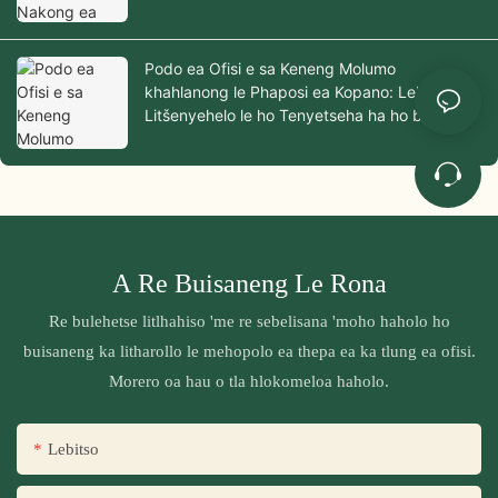
Podo ea Ofisi e sa Keneng Molumo
khahlanong le Phaposi ea Kopano: Lekunutu,
Litšenyehelo le ho Tenyetseha ha ho bapisoa
A Re Buisaneng Le Rona
Re bulehetse litlhahiso 'me re sebelisana 'moho haholo ho
buisaneng ka litharollo le mehopolo ea thepa ea ka tlung ea ofisi.
Morero oa hau o tla hlokomeloa haholo.
Lebitso