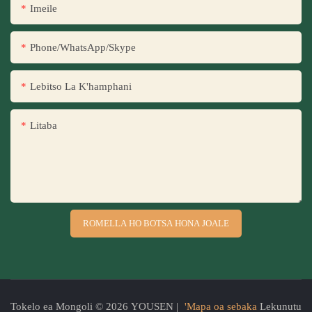
Imeile
Phone/WhatsApp/Skype
Lebitso La K'hamphani
Litaba
ROMELLA HO BOTSA HONA JOALE
Tokelo ea Mongoli © 2026 YOUSEN |
'Mapa oa sebaka
Lekunutu