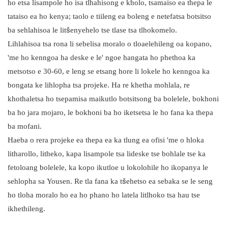
ho etsa lisampole ho isa tlhahisong e kholo, tsamaiso ea thepa le
tataiso ea ho kenya; taolo e tiileng ea boleng e netefatsa botsitso
ba sehlahisoa le litšenyehelo tse tlase tsa tlhokomelo.
Lihlahisoa tsa rona li sebelisa moralo o tloaelehileng oa kopano,
'me ho kenngoa ha deske e le' ngoe hangata ho phethoa ka
metsotso e 30-60, e leng se etsang hore li lokele ho kenngoa ka
bongata ke lihlopha tsa projeke. Ha re khetha mohlala, re
khothaletsa ho tsepamisa maikutlo botsitsong ba bolelele, bokhoni
ba ho jara mojaro, le bokhoni ba ho iketsetsa le ho fana ka thepa
ba mofani.
Haeba o rera projeke ea thepa ea ka tlung ea ofisi 'me o hloka
litharollo, litheko, kapa lisampole tsa lideske tse bohlale tse ka
fetoloang bolelele, ka kopo ikutloe u lokolohile ho ikopanya le
sehlopha sa Yousen. Re tla fana ka tšehetso ea sebaka se le seng
ho tloha moralo ho ea ho phano ho latela litlhoko tsa hau tse
ikhethileng.