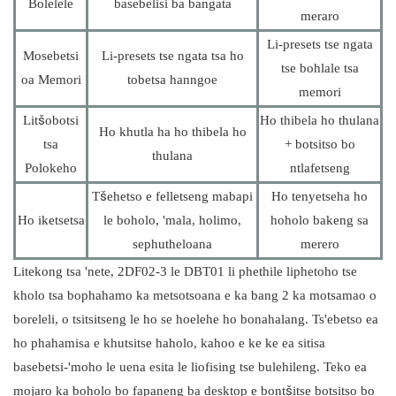
Bolelele
basebelisi ba bangata
meraro
Li-presets tse ngata
Mosebetsi
Li-presets tse ngata tsa ho
tse bohlale tsa
oa Memori
tobetsa hanngoe
memori
Litšobotsi
Ho thibela ho thulana
Ho khutla ha ho thibela ho
tsa
+ botsitso bo
thulana
Polokeho
ntlafetseng
Tšehetso e felletseng mabapi
Ho tenyetseha ho
Ho iketsetsa
le boholo, 'mala, holimo,
hoholo bakeng sa
sephutheloana
merero
Litekong tsa 'nete, 2DF02-3 le DBT01 li phethile liphetoho tse
kholo tsa bophahamo ka metsotsoana e ka bang 2 ka motsamao o
boreleli, o tsitsitseng le ho se hoelehe ho bonahalang. Ts'ebetso ea
ho phahamisa e khutsitse haholo, kahoo e ke ke ea sitisa
basebetsi-'moho le uena esita le liofising tse bulehileng. Teko ea
mojaro ka boholo bo fapaneng ba desktop e bontšitse botsitso bo