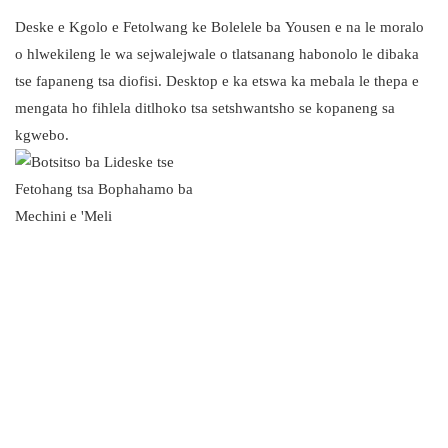
Deske e Kgolo e Fetolwang ke Bolelele ba Yousen e na le moralo
o hlwekileng le wa sejwalejwale o tlatsanang habonolo le dibaka
tse fapaneng tsa diofisi. Desktop e ka etswa ka mebala le thepa e
mengata ho fihlela ditlhoko tsa setshwantsho se kopaneng sa
kgwebo.