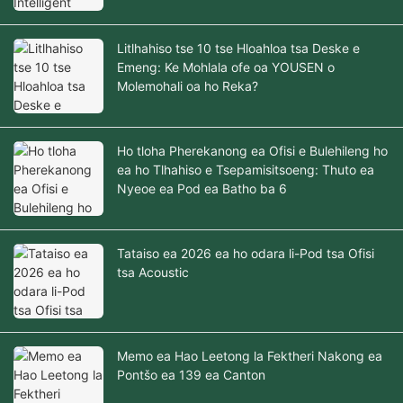
Litlhahiso tse 10 tse Hloahloa tsa Deske e
Emeng: Ke Mohlala ofe oa YOUSEN o
Molemohali oa ho Reka?
Ho tloha Pherekanong ea Ofisi e Bulehileng ho
ea ho Tlhahiso e Tsepamisitsoeng: Thuto ea
Nyeoe ea Pod ea Batho ba 6
Tataiso ea 2026 ea ho odara li-Pod tsa Ofisi
tsa Acoustic
Memo ea Hao Leetong la Fektheri Nakong ea
Pontšo ea 139 ea Canton