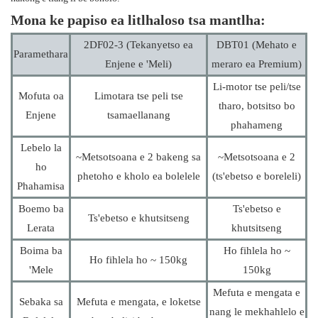
Mona ke papiso ea litlhaloso tsa mantlha:
2DF02-3 (Tekanyetso ea
DBT01 (Mehato e
Paramethara
Enjene e 'Meli)
meraro ea Premium)
Li-motor tse peli/tse
Mofuta oa
Limotara tse peli tse
tharo, botsitso bo
Enjene
tsamaellanang
phahameng
Lebelo la
~Metsotsoana e 2 bakeng sa
~Metsotsoana e 2
ho
phetoho e kholo ea bolelele
(ts'ebetso e boreleli)
Phahamisa
Boemo ba
Ts'ebetso e
Ts'ebetso e khutsitseng
Lerata
khutsitseng
Boima ba
Ho fihlela ho ~
Ho fihlela ho ~ 150kg
'Mele
150kg
Mefuta e mengata e
Sebaka sa
Mefuta e mengata, e loketse
nang le mekhahlelo e