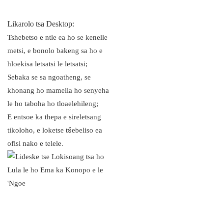
Likarolo tsa Desktop:
Tshebetso e ntle ea ho se kenelle
metsi, e bonolo bakeng sa ho e
hloekisa letsatsi le letsatsi;
Sebaka se sa ngoatheng, se
khonang ho mamella ho senyeha
le ho taboha ho tloaelehileng;
E entsoe ka thepa e sireletsang
tikoloho, e loketse tšebeliso ea
ofisi nako e telele.