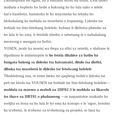
Likhamphani tse ngata, ha li ntlafatsa liofisi tsa tsona, li ela hloko
mathata a bophelo bo botle a bakoang ke ho lula nako e telele
har'a basebetsi, hammoho le ho tenyetseha ha sebaka ho
hlokahalang ke mehlala ea mosebetsi o kopaneng. Lideske tse
bohlale tse feto-fetohang bolelele, hobane li tšehetsa phetoho ea
ho lula le ho ema, li fetohile khetho e sebetsang le e tsebahalang
mererong e mengata ea liofisi.
YOSEN, jwalo ka moetsi wa thepa ya ofisi ya setsebi, e shebane le
dipatlisiso le ntshetsopele le
ho fetola tlhahiso ya batho ba
bangata bakeng sa dideske tsa batsamaisi, ditulo tsa diofisi,
dibaka tsa mosebetsi le dideske tse fetolwang bolelele
.
Tlhahlobong ena, re entse liteko tse qaqileng holim'a lideske tse
peli tse kholo tsa YOUSEN tse bohlale tse feto-fetohang bolelele—
mohlala oa maemo a mabeli oa 2DF02-3 le mohlala oa likarolo
tse tharo oa DBT01 o phahameng
—re tsepamisitse maikutlo ho
switjha ea bona ea ho lula le ho ema ka konopo e le 'ngoe, botsitso
ba ts'ebetso, le ts'ebetso ea ts'ebetsong ea projeke, re fana ka