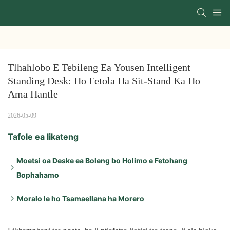
Tlhahlobo E Tebileng Ea Yousen Intelligent 
Standing Desk: Ho Fetola Ha Sit-Stand Ka Ho 
Ama Hantle
2026-05-09
Tafole ea likateng
Moetsi oa Deske ea Boleng bo Holimo e Fetohang
Bophahamo
Mefuta e 'meli e lekiloeng ke lihlahisoa tsa bohlokoa tse
Moralo le ho Tsamaellana ha Morero
sebelisoang haholo morerong oa Yousen:
Mona ke papiso ea litlhaloso tsa mantlha: