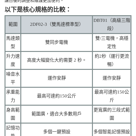
讓日後的調整和維護更加便利。
以下是核心規格的比較：
DBT01（高級三階
範圍
2DF02-3（雙馬達標準型）
段）
馬達類
雙/三電機，高穩
雙同步電機
型
定性
升力速
約2秒（運行更流
高度大幅變化大約需要 2 秒。
度
暢）
噪音水
運作安靜
運作安靜
平
承重能
最高可達約150公
最高可達約150公斤
力
斤
身高範
更寬廣的三段式範
範圍廣，適合大多數用戶
圍
圍
記憶功
多個一鍵預設
多個智能記憶預設