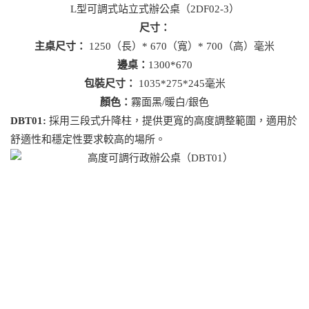
L型可調式站立式辦公桌（2DF02-3）
尺寸：
主桌尺寸：
1250（長）* 670（寬）* 700（高）毫米
邊桌：
1300*670
包裝尺寸：
1035*275*245毫米
顏色：
霧面黑/暖白/銀色
DBT01:
採用三段式升降柱，提供更寬的高度調整範圍，適用於
舒適性和穩定性要求較高的場所。