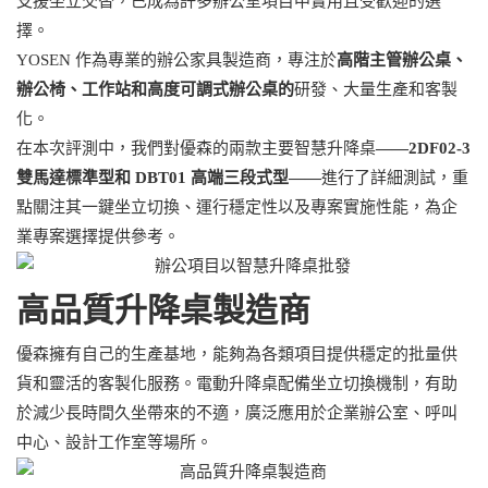
支援坐立交替，已成為許多辦公室項目中實用且受歡迎的選
擇。
YOSEN 作為專業的辦公家具製造商，專注於
高階主管辦公桌、
辦公椅、工作站和高度可調式辦公桌的
研發、大量生產和客製
化。
在本次評測中，我們對優森的兩款主要智慧升降桌
——2DF02-3
雙馬達標準型和 DBT01 高端三段式型——
進行了詳細測試，重
點關注其一鍵坐立切換、運行穩定性以及專案實施性能，為企
業專案選擇提供參考。
高品質升降桌製造商
優森擁有自己的生產基地，能夠為各類項目提供穩定的批量供
貨和靈活的客製化服務。電動升降桌配備坐立切換機制，有助
於減少長時間久坐帶來的不適，廣泛應用於企業辦公室、呼叫
中心、設計工作室等場所。