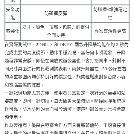
能
安全功
防碰撞+增強穩定
防碰撞反彈
能
性
尺寸、顏色、頂部、包裝方面提供
客製化
專案靈活性更高
全面支持
在實際測試中，2DF02-3 和 DBT01 兩款升降器均能在約 2 秒內
完成主要的高度調節，動作平穩流暢，無任何卡頓現象。升降
過程非常安靜，即使在開放式辦公室也不會打擾同事。針對不
同尺寸桌面進行的負載測試表明，兩款升降器在 150 公斤左右
的承重範圍內均保持良好的穩定性，能夠輕鬆應對多台顯示器
和電腦設備的擺放。
一鍵記憶功能尤其方便－使用者只需設定一次舒適的坐姿和站
姿高度，即可一鍵切換，每天節省大量時間。防撞回彈系統運
作可靠，防水防刮的桌面易於清潔，使這些辦公桌非常適合高
頻使用。
作為製造商，優森在專案合作方面具有顯著優勢：工廠直接供
貨、穩定的批量生產能力和保證交付；在尺寸、顏色和功能方