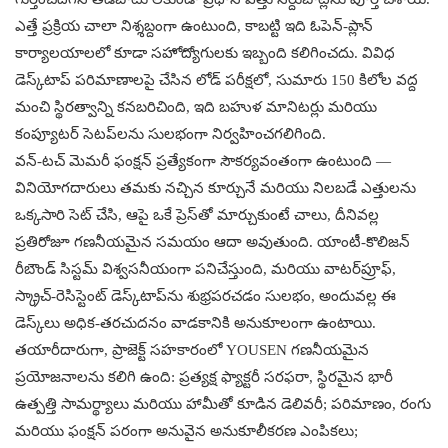
ఎత్తే ప్రక్రియ చాలా నిశ్శబ్దంగా ఉంటుంది, కాబట్టి ఇది ఓపెన్-ప్లాన్
కార్యాలయాలలో కూడా సహోద్యోగులకు ఇబ్బంది కలిగించదు. వివిధ
డెస్క్‌టాప్ పరిమాణాలపై చేసిన లోడ్ పరీక్షలో, సుమారు 150 కిలోల వద్ద
మంచి స్థిరత్వాన్ని కనబరిచింది, ఇది బహుళ మానిటర్లు మరియు
కంప్యూటర్ సెటప్‌లను సులభంగా నిర్వహించగలిగింది.
వన్-టచ్ మెమరీ ఫంక్షన్ ప్రత్యేకంగా సౌకర్యవంతంగా ఉంటుంది —
వినియోగదారులు తమకు నచ్చిన కూర్చునే మరియు నిలబడే ఎత్తులను
ఒక్కసారి సెట్ చేసి, ఆపై ఒకే ప్రెస్‌తో మార్చుకుంటే చాలు, దీనివల్ల
ప్రతిరోజూ గణనీయమైన సమయం ఆదా అవుతుంది. యాంటీ-కొలిజన్
రీబౌండ్ సిస్టమ్ విశ్వసనీయంగా పనిచేస్తుంది, మరియు వాటర్‌ప్రూఫ్,
స్క్రాచ్-రెసిస్టెంట్ డెస్క్‌టాప్‌ను శుభ్రపరచడం సులభం, అందువల్ల ఈ
డెస్క్‌లు అధిక-తరచుదనం వాడకానికి అనుకూలంగా ఉంటాయి.
తయారీదారుగా, ప్రాజెక్ట్ సహకారంలో YOUSEN గణనీయమైన
ప్రయోజనాలను కలిగి ఉంది: ప్రత్యక్ష ఫ్యాక్టరీ సరఫరా, స్థిరమైన భారీ
ఉత్పత్తి సామర్థ్యాలు మరియు హామీతో కూడిన డెలివరీ; పరిమాణం, రంగు
మరియు ఫంక్షన్ పరంగా అనువైన అనుకూలీకరణ ఎంపికలు;