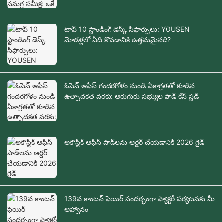
టాప్ 10 స్టాండింగ్ డెస్క్ సిఫార్సులు: YOUSEN
మోడళ్లలో ఏది కొనడానికి ఉత్తమమైనది?
ఓపెన్ ఆఫీస్ గందరగోళం నుండి ఏకాగ్రతతో కూడిన
ఉత్పాదకత వరకు: ఆరుగురు సభ్యుల పాడ్ కేస్ స్టడీ
అకౌస్టిక్ ఆఫీస్ పాడ్‌లను ఆర్డర్ చేయడానికి 2026 గైడ్
139వ కాంటన్ ఫెయిర్ సందర్భంగా ఫ్యాక్టరీ పర్యటనకు మీ
ఆహ్వానం