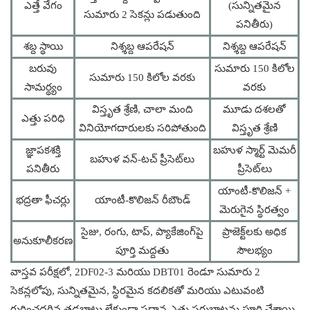
ఎత్తే వేగం
(సున్నితమైన
సుమారు 2 సెకన్లు పడుతుంది
పనితీరు)
శబ్ద స్థాయి
నిశ్శబ్ద ఆపరేషన్
నిశ్శబ్ద ఆపరేషన్
బరువు
సుమారు 150 కిలోల
సుమారు 150 కిలోల వరకు
సామర్థ్యం
వరకు
విస్తృత శ్రేణి, చాలా మంది
మూడు దశలతో
ఎత్తు పరిధి
వినియోగదారులకు సరిపోతుంది
విస్తృత శ్రేణి
జ్ఞాపకశక్తి
బహుళ స్మార్ట్ మెమరీ
బహుళ వన్-టచ్ ప్రీసెట్‌లు
పనితీరు
ప్రీసెట్‌లు
యాంటీ-కొలిజన్ +
భద్రతా ఫీచర్లు
యాంటీ-కొలిజన్ రీబౌండ్
మెరుగైన స్థిరత్వం
సైజు, రంగు, టాప్, ప్యాకేజింగ్‌పై
ప్రాజెక్ట్‌లకు అధిక
అనుకూలీకరణ
పూర్తి మద్దతు
సౌలభ్యం
వాస్తవ పరీక్షలో, 2DF02-3 మరియు DBT01 రెండూ సుమారు 2
సెకన్లలోపు, సున్నితమైన, స్థిరమైన కదలికతో మరియు ఎటువంటి
గుర్తించదగిన తడబాటు లేకుండా ప్రధాన ఎత్తు సర్దుబాట్లను పూర్తి చేశాయి.