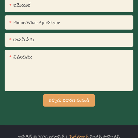
ఇమెయిల్
Phone/WhatsApp/Skype
కంపెనీ పేరు
విషయము
ఇప్పుడు విచారణ పంపండి
కాపీరైట్ © 2026 యూసెన్ |
సైట్‌మ్యాప్
ప్రైవసీ పోప్రైవసీ