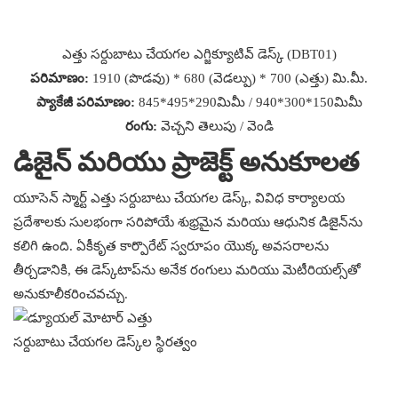
ఎత్తు సర్దుబాటు చేయగల ఎగ్జిక్యూటివ్ డెస్క్ (DBT01)
పరిమాణం:
1910 (పొడవు) * 680 (వెడల్పు) * 700 (ఎత్తు) మి.మీ.
ప్యాకేజీ పరిమాణం:
845*495*290మిమీ / 940*300*150మిమీ
రంగు:
వెచ్చని తెలుపు / వెండి
డిజైన్ మరియు ప్రాజెక్ట్ అనుకూలత
యూసెన్ స్మార్ట్ ఎత్తు సర్దుబాటు చేయగల డెస్క్, వివిధ కార్యాలయ
ప్రదేశాలకు సులభంగా సరిపోయే శుభ్రమైన మరియు ఆధునిక డిజైన్‌ను
కలిగి ఉంది. ఏకీకృత కార్పొరేట్ స్వరూపం యొక్క అవసరాలను
తీర్చడానికి, ఈ డెస్క్‌టాప్‌ను అనేక రంగులు మరియు మెటీరియల్స్‌తో
అనుకూలీకరించవచ్చు.