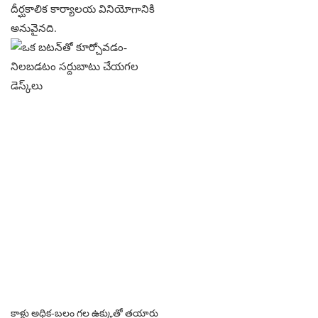
దీర్ఘకాలిక కార్యాలయ వినియోగానికి
అనువైనది.
కాళ్లు అధిక-బలం గల ఉక్కుతో తయారు