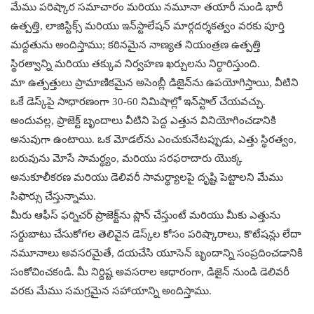
మేము పరిష్కార సమాచారం మరియు నమూనా తయారీ నుండి భారీ
ఉత్పత్తి, లాజిస్టిక్స్ మరియు ఇన్‌స్టాలేషన్ మార్గదర్శకత్వం వరకు పూర్తి
మద్దతును అందిస్తాము; కఠినమైన నాణ్యత నియంత్రణ ఉత్పత్తి
స్థిరత్వాన్ని మరియు తక్కువ నిర్వహణ ఖర్చులను నిర్ధారిస్తుంది.
మా ఉత్పత్తులు ప్రామాణికమైన అసెంబ్లీ డిజైన్‌ను ఉపయోగిస్తాయి, వీటిని
ఒకే డెస్క్‌పై సాధారణంగా 30-60 నిమిషాల్లో ఇన్‌స్టాల్ చేయవచ్చు.
అందువల్ల, ప్రాజెక్ట్ బృందాలు వీటిని పెద్ద ఎత్తున వినియోగించడానికి
అనువుగా ఉంటాయి. ఒక మోడల్‌ను ఎంచుకునేటప్పుడు, ఎత్తు స్థిరత్వం,
బరువును మోసే సామర్థ్యం, ​​మరియు సరఫరాదారు యొక్క
అనుకూలీకరణ మరియు డెలివరీ సామర్థ్యాలపై దృష్టి పెట్టాలని మేము
సిఫార్సు చేస్తున్నాము.
మీరు ఆఫీస్ ఫర్నిచర్ ప్రాజెక్ట్‌ను ప్లాన్ చేస్తుంటే మరియు మీకు ఎత్తును
సర్దుబాటు చేసుకోగల తెలివైన డెస్క్‌ల కోసం పరిష్కారాలు, కొటేషన్లు లేదా
నమూనాలు అవసరమైతే, దయచేసి యూసెన్ బృందాన్ని సంప్రదించడానికి
సంకోచించకండి. మీ నిర్దిష్ట అవసరాల ఆధారంగా, డిజైన్ నుండి డెలివరీ
వరకు మేము సమగ్రమైన సహాయాన్ని అందిస్తాము.