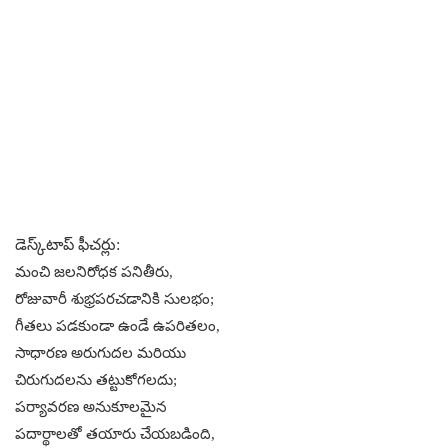
డెస్క్‌టాప్ ఫీచర్లు:
మంచి జలనిరోధక పనితీరు,
రోజువారీ శుభ్రపరచడానికి సులభం;
గీతలు పడకుండా ఉండే ఉపరితలం,
సాధారణ అరుగుదల మరియు
చిరుగుదలను తట్టుకోగలదు;
పర్యావరణ అనుకూలమైన
పదార్థాలతో తయారు చేయబడింది,