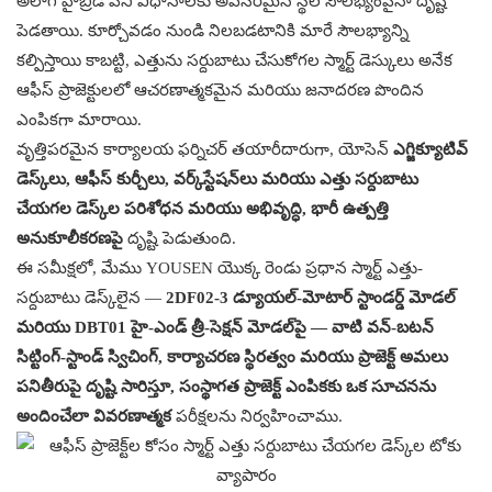
అలాగే హైబ్రిడ్ పని విధానాలకు అవసరమైన స్థల సౌలభ్యంపైనా దృష్టి
పెడతాయి. కూర్చోవడం నుండి నిలబడటానికి మారే సౌలభ్యాన్ని
కల్పిస్తాయి కాబట్టి, ఎత్తును సర్దుబాటు చేసుకోగల స్మార్ట్ డెస్కులు అనేక
ఆఫీస్ ప్రాజెక్టులలో ఆచరణాత్మకమైన మరియు జనాదరణ పొందిన
ఎంపికగా మారాయి.
వృత్తిపరమైన కార్యాలయ ఫర్నిచర్ తయారీదారుగా, యోసెన్
ఎగ్జిక్యూటివ్
డెస్క్‌లు, ఆఫీస్ కుర్చీలు, వర్క్‌స్టేషన్‌లు మరియు ఎత్తు సర్దుబాటు
చేయగల డెస్క్‌ల పరిశోధన మరియు అభివృద్ధి, భారీ ఉత్పత్తి
అనుకూలీకరణపై
దృష్టి పెడుతుంది.
ఈ సమీక్షలో, మేము YOUSEN యొక్క రెండు ప్రధాన స్మార్ట్ ఎత్తు-
సర్దుబాటు డెస్క్‌లైన —
2DF02-3 డ్యూయల్-మోటార్ స్టాండర్డ్ మోడల్
మరియు DBT01 హై-ఎండ్ త్రీ-సెక్షన్ మోడల్‌పై — వాటి వన్-బటన్
సిట్టింగ్-స్టాండ్ స్విచింగ్, కార్యాచరణ స్థిరత్వం మరియు ప్రాజెక్ట్ అమలు
పనితీరుపై దృష్టి సారిస్తూ, సంస్థాగత ప్రాజెక్ట్ ఎంపికకు ఒక సూచనను
అందించేలా వివరణాత్మక
పరీక్షలను నిర్వహించాము.