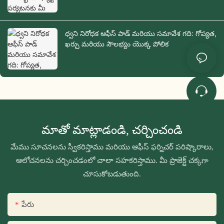
ధ్వని నిరోధక ఆఫీస్ పాడ్ మరియు సమావేశ గది: గోప్యత,
ఖర్చు మరియు సౌలభ్యం యొక్క పోలిక
మాతో మాట్లాడండి, చర్చించండి
మేము సూచనలను స్వీకరిస్తాము మరియు ఆఫీస్ ఫర్నిచర్ పరిష్కారాలు,
ఆలోచనలను చర్చించడంలో చాలా సహకరిస్తాము. మీ ప్రాజెక్ట్ చక్కగా
చూసుకోబడుతుంది.
పేరు