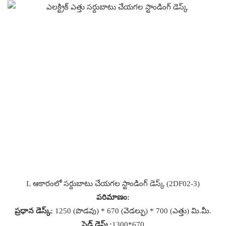
L ఆకారంలో సర్దుబాటు చేయగల స్టాండింగ్ డెస్క్ (2DF02-3)
పరిమాణం:
ప్రధాన డెస్క్:
1250 (పొడవు) * 670 (వెడల్పు) * 700 (ఎత్తు) మి.మీ.
సైడ్ డెస్క్:
1300*670