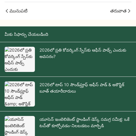
మునుపటి
తరువాత
మీకు సిఫార్సు చేయబడింది
2026లో ప్రతి కోవర్కింగ్ స్పేస్‌కు ఆఫీస్ పాడ్స్ ఎందుకు
అవసరం?
2026లో టాప్ 10 సౌండ్‌ప్రూఫ్ ఆఫీస్ పాడ్ & అకౌస్టిక్
బూత్ తయారీదారులు
యూసెన్ ఇంటెలిజెంట్ స్టాండింగ్ డెస్క్ సమగ్ర సమీక్ష: ఒకే
టచ్‌తో కూర్చోవడం-నిలబడటం మార్పిడి