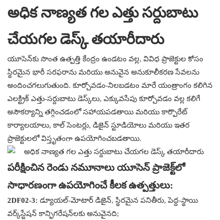
అధిక నాణ్యత గల ఎత్తు సర్దుబాటు
చేయగల డెస్క్ తయారీదారు
యూసెన్‌కు సొంత ఉత్పత్తి కేంద్రం ఉండటం వల్ల, వివిధ ప్రాజెక్టుల కోసం
స్థిరమైన భారీ సరఫరాను మరియు అనువైన అనుకూలీకరణ సేవలను
అందించగలుగుతుంది. కూర్చోవడం-నిలబడటం మారే యంత్రాంగం కలిగిన
ఎలక్ట్రిక్ ఎత్తు-సర్దుబాటు డెస్క్‌లు, ఎక్కువసేపు కూర్చోవడం వల్ల కలిగే
అసౌకర్యాన్ని తగ్గించడంలో సహాయపడతాయి మరియు కార్పొరేట్
కార్యాలయాలు, కాల్ సెంటర్లు, డిజైన్ స్టూడియోలు మరియు ఇతర
ప్రాజెక్టులలో విస్తృతంగా ఉపయోగించబడతాయి.
పరీక్షించిన రెండు నమూనాలు యూసెన్ ప్రాజెక్ట్‌లో
సాధారణంగా ఉపయోగించే కీలక ఉత్పత్తులు:
2DF02-3:
డ్యూయల్-మోటార్ డిజైన్, స్థిరమైన పనితీరు, పెద్ద-స్థాయి
వర్క్‌స్టేషన్ కాన్ఫిగరేషన్‌లకు అనువైనది;