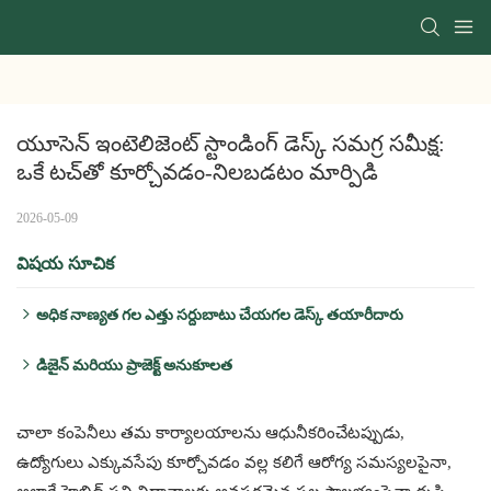
యూసెన్ ఇంటెలిజెంట్ స్టాండింగ్ డెస్క్ సమగ్ర సమీక్ష: 
ఒకే టచ్‌తో కూర్చోవడం-నిలబడటం మార్పిడి
2026-05-09
విషయ సూచిక
అధిక నాణ్యత గల ఎత్తు సర్దుబాటు చేయగల డెస్క్ తయారీదారు
పరీక్షించిన రెండు నమూనాలు యూసెన్ ప్రాజెక్ట్‌లో సాధారణంగా
డిజైన్ మరియు ప్రాజెక్ట్ అనుకూలత
ఉపయోగించే కీలక ఉత్పత్తులు:
ప్రధాన స్పెసిఫికేషన్ల పోలిక ఇక్కడ ఉంది:
చాలా కంపెనీలు తమ కార్యాలయాలను ఆధునీకరించేటప్పుడు,
ఉద్యోగులు ఎక్కువసేపు కూర్చోవడం వల్ల కలిగే ఆరోగ్య సమస్యలపైనా,