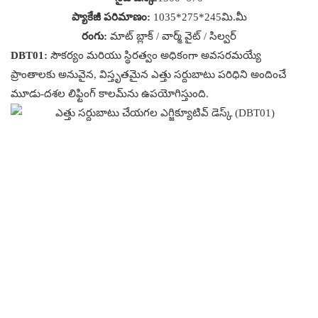
ప్యాకేజీ పరిమాణం:
1035*275*245మి.మీ
రంగు:
మాట్ బ్లాక్ / వార్మ్ వైట్ / సిల్వర్
DBT01:
సౌకర్యం మరియు స్థిరత్వం అధికంగా అవసరమయ్యే
ప్రాంతాలకు అనువైన, విస్తృతమైన ఎత్తు సర్దుబాటు పరిధిని అందించే
మూడు-దశల లిఫ్టింగ్ కాలమ్‌ను ఉపయోగిస్తుంది.