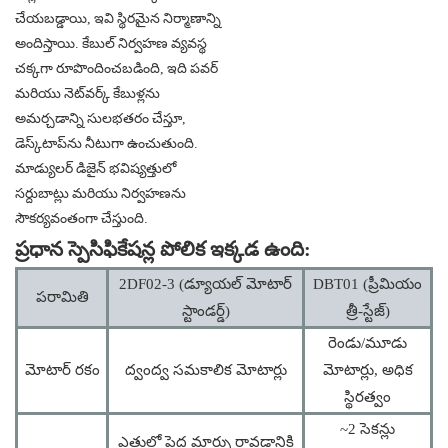
చేయబడ్డాయి, ఇవి స్థిరమైన నిర్మాణాన్ని
అందిస్తాయి. కేబుల్ నిర్వహణ వ్యవస్థ
చక్కగా రూపొందించబడింది, ఇది పవర్
మరియు నెట్‌వర్క్ కేబుళ్లను
అమర్చడాన్ని సులభతరం చేస్తూ,
డెస్క్‌టాప్‌ను నీటుగా ఉంచుతుంది.
మాడ్యులర్ డిజైన్ భవిష్యత్తులో
సర్దుబాట్లు మరియు నిర్వహణను
సౌకర్యవంతంగా చేస్తుంది.
ప్రధాన స్పెసిఫికేషన్ల పోలిక ఇక్కడ ఉంది:
2DF02-3 (డ్యూయల్ మోటార్
DBT01 (ప్రీమియం
పరామితి
స్టాండర్డ్)
త్రీ-స్టేజ్)
రెండు/మూడు
మోటార్ రకం
ద్వంద్వ సమకాలిక మోటార్లు
మోటార్లు, అధిక
స్థిరత్వం
~2 సెకన్లు
ఎత్తులో పెద్ద మార్పు రావడానికి