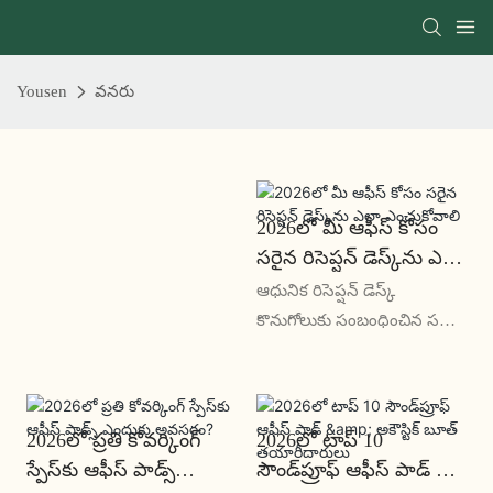
Yousen
వనరు
2026లో మీ ఆఫీస్ కోసం
సరైన రిసెప్షన్ డెస్క్‌ను ఎలా
ఎంచుకోవాలి
ఆధునిక రిసెప్షన్ డెస్క్
కొనుగోలుకు సంబంధించిన సమగ్ర
మార్గదర్శినిని కనుగొనండి. సరైన
ఆఫీస్ రిసెప్షన్ కౌంటర్‌ను
ఎంచుకోవడానికి రకాలు,
2026లో ప్రతి కోవర్కింగ్
2026లో టాప్ 10
మెటీరియల్స్, డిజైన్ ట్రెండ్‌లు
స్పేస్‌కు ఆఫీస్ పాడ్స్
సౌండ్‌ప్రూఫ్ ఆఫీస్ పాడ్ &
మరియు నిపుణుల చిట్కాలను