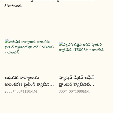
సరిపోతుంది.
ఆధునిక కార్యాలయ
ఫ్యాషన్ డిజైన్ ఆఫీస్
అలంకరణ ఫైలింగ్ క్యాబినెట్
ప్లాంటర్ క్యాబినెట్
ప్లాంటర్ RM320G -
LT5008H - యూసెన్
2000*400*1110MM
800*400*1080MM
యూసెన్