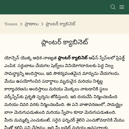
Yousen
ప్రాణాలు
ప్లాంటర్ క్యాబినెట్
ప్లాంటర్ క్యాబినెట్
యోన్సెన్ యొక్క అధిక-నాణ్యత
ప్లాంటర్ క్యాబినెట్
ఆఫీస్ స్పేస్‌లలో ప్రిఫెక్ట్
ఎంపిక. సర్దుబాటు చేయగల షెల్వ్‌లు వినియోగదారులకు పెద్ద నిల్వ
సామర్థ్యాన్ని అందిస్తాయి, ఇది సౌకర్యవంతమైన మార్పును చేయగలదు.
మేము ఉపయోగించిన పదార్థాలు మృదువైన మరియు నిశ్శబ్ద
కార్యాచరణను అందిస్తాయి మరియు మొక్కలు నాటడానికి స్థలం
వర్క్‌స్పేస్‌కు ప్రకృతి స్పర్శను జోడిస్తుంది, ఇది దయచేసి నిర్మించబడింది
మరియు చివరి వరకు నిర్మించబడింది. ఈ పని వాతావరణంలో, సామర్థ్యం
బాగా మెరుగుపడుతుంది మరియు స్నేహం కూడా మెరుగుపడుతుంది.
మీరు మమ్మల్ని ఎంచుకుంటే, సరైన ఫర్నిచర్ శైలిని ఎంచుకోవడానికి మేము
మీతో కలిసి పని చేస్తాము అది మీ బడ్జెట్ మరియు అవసరాలకు