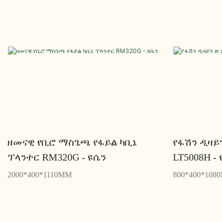
ዘመናዊ የቢሮ ማስጌጫ የፋይል ካቢኔ
የፋሽን ዲዛይን
ፕላንተር RM320G - ዩሴን
LT5008H -
2000*400*1110MM
800*400*108