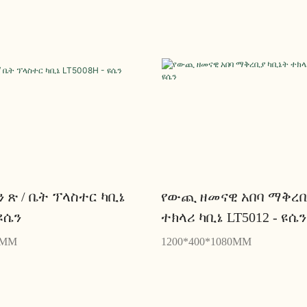
 ጽ / ቤት ፕላስተር ካቢኔ
የውጪ ዘመናዊ አበባ ማቅረቢ
 ዩሴን
ተክላሪ ካቢኔ LT5012 - ዩሴን
0MM
1200*400*1080MM