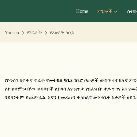
Home
ምርቶች
ስብስ
Yousen
ምርቶች
የእፅዋት ካቢኔ
የዮንሰን ከፍተኛ ጥራት
የመትከል ካቢኔ
በቢሮ ቦታዎች ውስጥ ትክክለኛ ም
የተጠቀምንባቸው ቁሳቁሶች ለስላሳ እና ጸጥታ የሰፈነበት ቀዶ ጥገና እና የመ
ጓደኝነትም ይጨምራል. እኛን ከመረጡን ትክክለኛውን የቤት እቃዎች ዘይቤ 