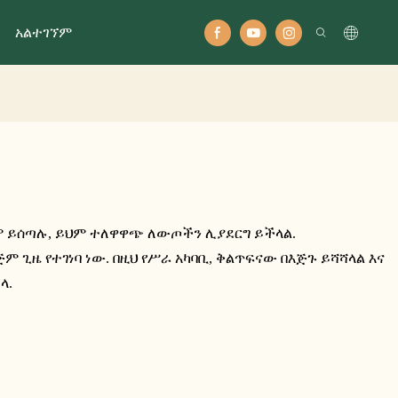
አልተገኘም
 ይሰጣሉ, ይህም ተለዋዋጭ ለውጦችን ሊያደርግ ይችላል.
 ጊዜ የተገነባ ነው. በዚህ የሥራ አካባቢ, ቅልጥፍናው በእጅጉ ይሻሻላል እና
ላ.