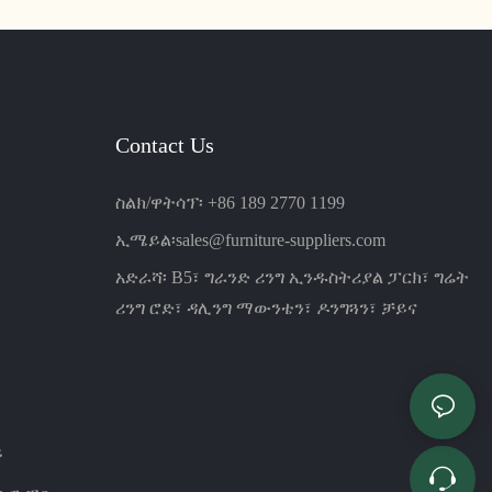
Contact Us
ስልክ/ዋትሳፕ፡ +86 189 2770 1199
ኢሜይል፡
sales@furniture-suppliers.com
አድራሻ፡ B5፣ ግራንድ ሪንግ ኢንዱስትሪያል ፓርክ፣ ግሬት
ሪንግ ሮድ፣ ዳሊንግ ማውንቴን፣ ዶንግጓን፣ ቻይና
ይ