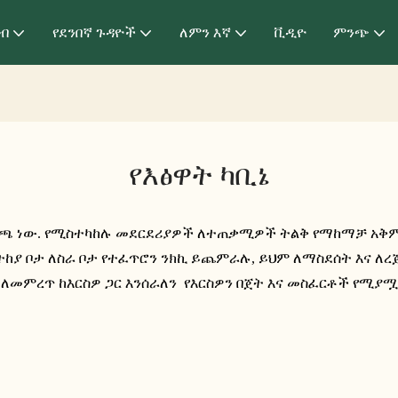
ብ
የደንበኛ ጉዳዮች
ለምን እኛ
ቪዲዮ
ምንጭ
የእፅዋት ካቢኔ
ርጫ ነው. የሚስተካከሉ መደርደሪያዎች ለተጠቃሚዎች ትልቅ የማከማቻ አቅም
ትከያ ቦታ ለስራ ቦታ የተፈጥሮን ንክኪ ይጨምራሉ, ይህም ለማስደሰት እና ለረጅም
ለመምረጥ ከእርስዎ ጋር እንሰራለን የእርስዎን በጀት እና መስፈርቶች የሚያሟ