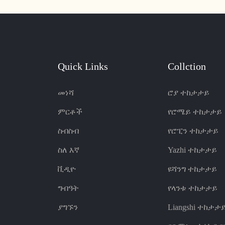
Quick Links
Collction
መነሻ
ሮያ ተከታታይ
ምርቶች
የሮሜይ ተከታታይ
ስብስብ
የሮፒን ተከታታይ
ስለ እኛ
Yazhi ተከታታይ
ቪዲዮ
ዩሻንግ ተከታታይ
ግብዓት
የላንቱ ተከታታይ
ያግኙን
Liangshi ተከታታ