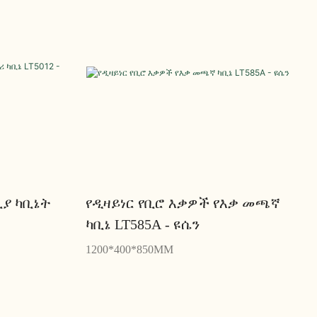
ያ ካቢኔት
የዲዛይነር የቢሮ እቃዎች የእቃ መጫኛ
ካቢኔ LT585A - ዩሴን
1200*400*850MM