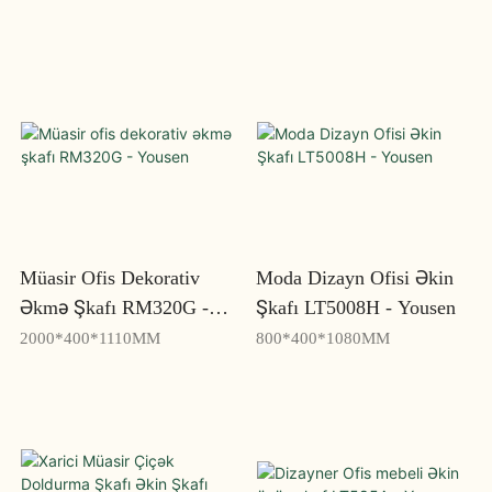
Müasir Ofis Dekorativ
Moda Dizayn Ofisi Əkin
Əkmə Şkafı RM320G -
Şkafı LT5008H - Yousen
Yousen
2000*400*1110MM
800*400*1080MM