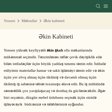
Yousen
Məhsullar
Əkin kabineti
Əkin Kabineti
Yonsen yüksək keyfiyyətli
əkin şkafı
ofis məkanlarında
mükəmməl seçimdir. Tənzimlənən rəflər çevik dəyişiklik edə
bilən istifadəçilər üçün böyük yaddaş tutumu təmin edir. İstifadə
etdiyimiz materiallar hamar və sakit işləməyi təmin edir və əkin
üçün yer zövq almaq üçün tikilmiş və davamlı olmaq üçün
tikilmiş iş sahəsinə təbiət toxunuşu əlavə edir. Bu iş mühitində
səmərəlilik çox yaxşılaşacaq və dostluq da güclənəcəkdir. Əgər
bizi seçsəniz, düzgün mebel üslubunu seçmək üçün sizinlə
işləyəcəyik büdcənizə və tələblərinizə uyğundur.