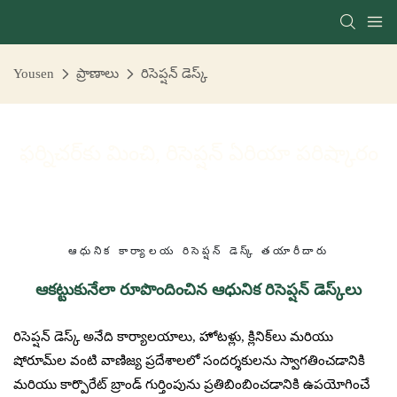
Yousen
ప్రాణాలు
రిసెప్షన్ డెస్క్
ఫర్నిచర్‌కు మించి, రిసెప్షన్ ఏరియా పరిష్కారం
ఆధునిక కార్యాలయ రిసెప్షన్ డెస్క్ తయారీదారు
ఆకట్టుకునేలా రూపొందించిన ఆధునిక రిసెప్షన్ డెస్క్‌లు
రిసెప్షన్ డెస్క్ అనేది కార్యాలయాలు, హోటళ్లు, క్లినిక్‌లు మరియు
షోరూమ్‌ల వంటి వాణిజ్య ప్రదేశాలలో సందర్శకులను స్వాగతించడానికి
మరియు కార్పొరేట్ బ్రాండ్ గుర్తింపును ప్రతిబింబించడానికి ఉపయోగించే