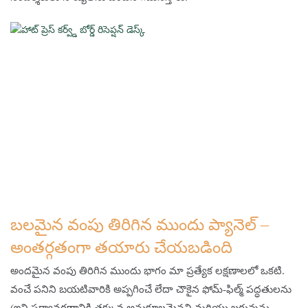
బలమైన వంపు తిరిగిన ముందు ప్యానెల్ –
అంతర్గతంగా తయారు చేయబడింది
అందమైన వంపు తిరిగిన ముందు భాగం మా ప్రత్యేక లక్షణాలలో ఒకటి.
వంచే పనిని బయటివారికి అప్పగించే లేదా చౌకైన ఫోమ్-ఫిల్మ్ పద్ధతులను