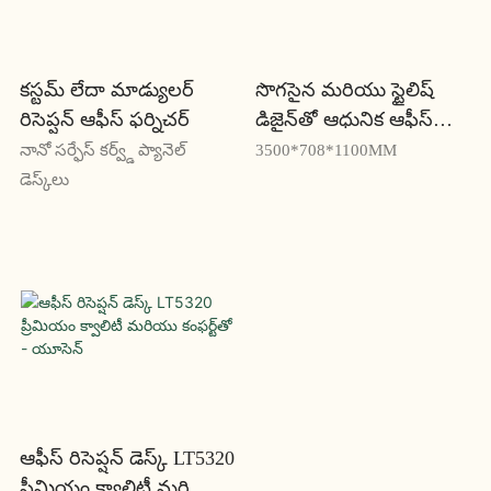
కస్టమ్ లేదా మాడ్యులర్
సొగసైన మరియు స్టైలిష్
రిసెప్షన్ ఆఫీస్ ఫర్నిచర్
డిజైన్‌తో ఆధునిక ఆఫీస్
రిసెప్షన్ డెస్క్ RP835 -
నానో సర్ఫేస్ కర్వ్డ్ ప్యానెల్
3500*708*1100MM
యూసెన్
డెస్క్‌లు
ఆఫీస్ రిసెప్షన్ డెస్క్ LT5320
ప్రీమియం క్వాలిటీ మరియు