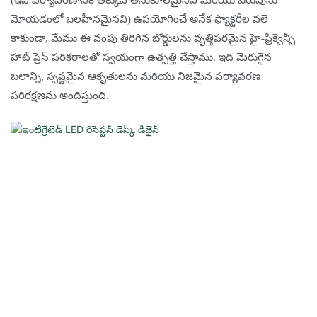
(ఇవి పర్యావరణానికి తక్కువ అనుకూలమైనవి మరియు బరువును
మోయడంలో బలహీనమైనవి) ఉపయోగించే అనేక ఫ్యాక్టరీల వలె
కాకుండా, మేము ఈ వంపు తిరిగిన బోర్డులను వృత్తిపరమైన హై-ఫ్రీక్వెన్సీ
హాట్ ప్రెస్ పరికరాలతో స్వయంగా ఉత్పత్తి చేస్తాము. ఇది మెరుగైన
బలాన్ని, స్పష్టమైన ఆకృతులను మరియు నిజమైన పర్యావరణ
పరిరక్షణను అందిస్తుంది.