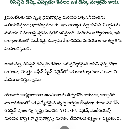
రిసెప్షన్ డెస్క్ ఎప్పుడూ కేవలం ఒక డెస్క్ మాత్రమే కాదు.
క్లయింట్‌లకు ఇది వృత్తి నైపుణ్యాన్ని మరియు విశ్వసనీయతను
తెలియజేస్తుంది; భాగస్వాములకు, ఇది నాణ్యత పట్ల కంపెనీ నిబద్ధతను
మరియు వివరాలపై శ్రద్ధను ప్రతిబింబిస్తుంది; మరియు ఉద్యోగులకు, ఇది
కార్యాలయంతో మమేకమై ఉన్నామనే భావనను మరియు తాదాత్మ్యతను
పెంపొందిస్తుంది.
అందువల్ల, రిసెప్షన్ డెస్క్‌ను కేవలం ఒక ప్రత్యేకమైన ఆఫీస్ ఫర్నిచర్‌గా
కాకుండా, మొత్తం ఆఫీస్ స్పేస్ డిజైన్‌లో ఒక అంతర్భాగంగా చూడాలని
మేము వాదిస్తున్నాము.
రోజువారీ కార్యకలాపాల అవసరాలను తీర్చడమే కాకుండా, కార్పొరేట్
వాతావరణంలో ఒక ప్రత్యేకమైన దృశ్య ఆకర్షణ కేంద్రంగా కూడా పనిచేసే
రిసెప్షన్ ప్రాంతాన్ని సృష్టించడానికి, YOUSEN డిజైన్, మెటీరియల్స్
మరియు హస్తకళా నైపుణ్యాన్ని మిళితం చేయాలని లక్ష్యంగా పెట్టుకుంది.