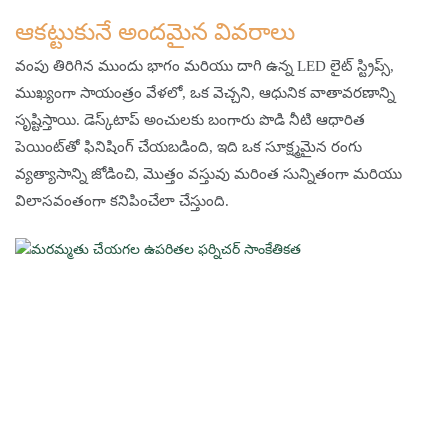
ఆకట్టుకునే అందమైన వివరాలు
వంపు తిరిగిన ముందు భాగం మరియు దాగి ఉన్న LED లైట్ స్ట్రిప్స్,
ముఖ్యంగా సాయంత్రం వేళలో, ఒక వెచ్చని, ఆధునిక వాతావరణాన్ని
సృష్టిస్తాయి. డెస్క్‌టాప్ అంచులకు బంగారు పొడి నీటి ఆధారిత
పెయింట్‌తో ఫినిషింగ్ చేయబడింది, ఇది ఒక సూక్ష్మమైన రంగు
వ్యత్యాసాన్ని జోడించి, మొత్తం వస్తువు మరింత సున్నితంగా మరియు
విలాసవంతంగా కనిపించేలా చేస్తుంది.