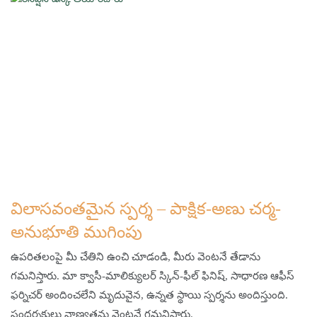
విలాసవంతమైన స్పర్శ – పాక్షిక-అణు చర్మ-
అనుభూతి ముగింపు
ఉపరితలంపై మీ చేతిని ఉంచి చూడండి, మీరు వెంటనే తేడాను
గమనిస్తారు. మా క్వాసీ-మాలిక్యులర్ స్కిన్-ఫీల్ ఫినిష్, సాధారణ ఆఫీస్
ఫర్నిచర్ అందించలేని మృదువైన, ఉన్నత స్థాయి స్పర్శను అందిస్తుంది.
సందర్శకులు నాణ్యతను వెంటనే గమనిస్తారు.