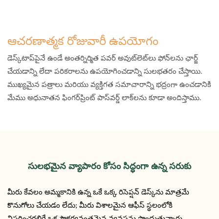
ఆచరణాత్మక రోజువారీ ఉపయోగం
డెస్క్‌టాప్‌పైనే ఉండే అంతర్నిర్మిత పవర్ అవుట్‌లెట్‌లు ఫోన్‌లను ఛార్జ్
చేయడాన్ని లేదా పరికరాలను ఉపయోగించడాన్ని సులభతరం చేస్తాయి.
ముఖ్యమైన పత్రాలు మరియు వ్యక్తిగత సమాచారాన్ని భద్రంగా ఉంచడానికి
మేము అధునాతన ఫింగర్‌ప్రింట్ పాస్‌వర్డ్ లాక్‌లను కూడా అందిస్తాము.
సులభమైన వ్యాపారం కోసం సిద్ధంగా ఉన్న సరుకు
మీరు కేవలం అమ్మకానికి ఉన్న ఒకే ఒక్క రిసెప్షన్ డెస్క్‌ను మాత్రమే
కొనుగోలు చేయడం లేదు; మీరు విశాలమైన ఆఫీస్ స్థలంలోకి
విస్తరించగలిగే ఒక సౌకర్యవంతమైన వ్యవస్థను పొందుతున్నారు.