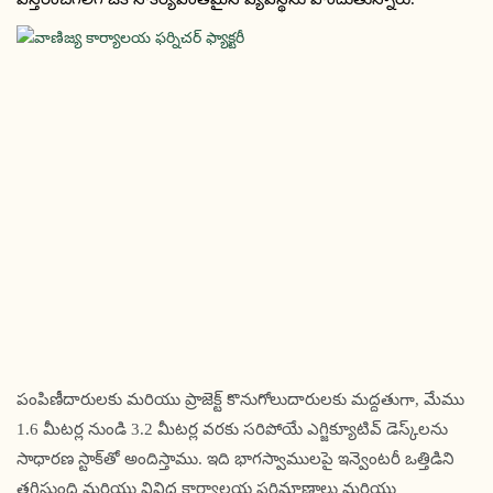
పంపిణీదారులకు మరియు ప్రాజెక్ట్ కొనుగోలుదారులకు మద్దతుగా, మేము
1.6 మీటర్ల నుండి 3.2 మీటర్ల వరకు సరిపోయే ఎగ్జిక్యూటివ్ డెస్క్‌లను
సాధారణ స్టాక్‌తో అందిస్తాము. ఇది భాగస్వాములపై ​​ఇన్వెంటరీ ఒత్తిడిని
తగ్గిస్తుంది మరియు వివిధ కార్యాలయ పరిమాణాలు మరియు