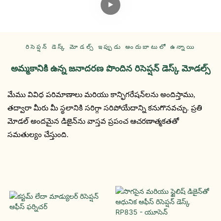
రిసెప్షన్ డెస్క్ మోడల్స్ ఇప్పుడు అందుబాటులో ఉన్నాయి
అమ్మకానికి ఉన్న జనాదరణ పొందిన రిసెప్షన్ డెస్క్ మోడల్స్
మేము వివిధ పరిమాణాలు మరియు కాన్ఫిగరేషన్‌లను అందిస్తాము,
తద్వారా మీరు మీ స్థలానికి సరిగ్గా సరిపోయేదాన్ని కనుగొనవచ్చు. ప్రతి
మోడల్ అందమైన డిజైన్‌ను వాస్తవ ప్రపంచ ఆచరణాత్మకతతో
సమతుల్యం చేస్తుంది.