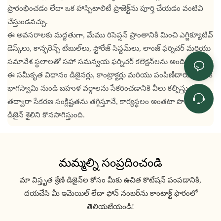
ప్రారంభించడం లేదా ఒక హాస్పిటాలిటీ ప్రాజెక్ట్‌ను పూర్తి చేయడం వంటివి
చేస్తుండవచ్చు.
ఈ అవసరాలకు మద్దతుగా, మేము రిసెప్షన్ ప్రాంతానికి మించి ఎగ్జిక్యూటివ్
డెస్క్‌లు, కాన్ఫరెన్స్ టేబుల్‌లు, స్టోరేజ్ సిస్టమ్‌లు, లాంజ్ ఫర్నిచర్ మరియు
సమావేశ స్థలాలతో సహా సమన్వయ ఫర్నిచర్ కలెక్షన్‌లను అందిస్తాము.
ఈ సమీకృత విధానం డిజైనర్లు, కాంట్రాక్టర్లు మరియు పంపిణీదారులకు ఒకే
భాగస్వామి నుండి బహుళ వర్గాలను సేకరించడానికి వీలు కల్పిస్తుంది,
తద్వారా సేకరణ సంక్లిష్టతను తగ్గిస్తూనే, కార్యస్థలం అంతటా పొందికైన
డిజైన్ శైలిని కొనసాగిస్తుంది.
మమ్మల్ని సంప్రదించండి
మా విస్తృత శ్రేణి డిజైన్‌ల కోసం మీకు ఉచిత కొటేషన్ పంపడానికి,
దయచేసి మీ ఇమెయిల్ లేదా ఫోన్ నంబర్‌ను కాంటాక్ట్ ఫారంలో
తెలియజేయండి!