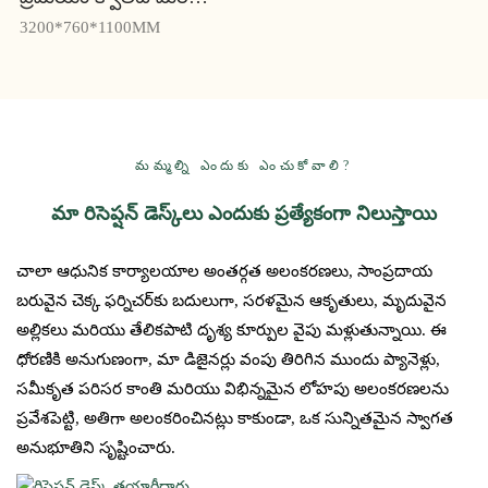
కంఫర్ట్‌తో - యూసెన్
3200*760*1100MM
మమ్మల్ని ఎందుకు ఎంచుకోవాలి?
మా రిసెప్షన్ డెస్క్‌లు ఎందుకు ప్రత్యేకంగా నిలుస్తాయి
చాలా ఆధునిక కార్యాలయాల అంతర్గత అలంకరణలు, సాంప్రదాయ
బరువైన చెక్క ఫర్నిచర్‌కు బదులుగా, సరళమైన ఆకృతులు, మృదువైన
అల్లికలు మరియు తేలికపాటి దృశ్య కూర్పుల వైపు మళ్లుతున్నాయి. ఈ
ధోరణికి అనుగుణంగా, మా డిజైనర్లు వంపు తిరిగిన ముందు ప్యానెళ్లు,
సమీకృత పరిసర కాంతి మరియు విభిన్నమైన లోహపు అలంకరణలను
ప్రవేశపెట్టి, అతిగా అలంకరించినట్లు కాకుండా, ఒక సున్నితమైన స్వాగత
అనుభూతిని సృష్టించారు.