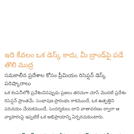
ఇది కేవలం ఒక డెస్క్ కాదు, మీ బ్రాండ్‌పై పడే 
తొలి ముద్ర
సమకాలీన ప్రదేశాల కోసం ప్రీమియం రిసెప్షన్ డెస్క్
పరిష్కారాలు
ఒక కంపెనీలోకి ప్రవేశించినప్పుడు ప్రజలు తరచుగా చూసే మొదటి ప్రదేశం
రిసెప్షన్ ప్రాంతమే. సంభాషణ ప్రారంభం కాకముందే, ఒక ఉత్పత్తిని
పరిచయం చేయకముందే, సందర్శకులు దాని వాతావరణం ద్వారా ఆ
వ్యాపారంపై ఇప్పటికే ఒక అభిప్రాయాన్ని ఏర్పరచుకుంటారు.