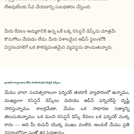
లేఅవుట్‌లకు సేవ చేయడాన్ని సులభతరం చేస్తుంది.
మీరు కేవలం అమ్మకానికి ఉన్న ఒకే ఒక్క రిసెప్షన్ డెస్క్‌ను మాత్రమే
కొనుగోలు చేయడం లేదు; మీరు విశాలమైన ఆఫీస్ స్థలంలోకి
విస్తరించగలిగే ఒక సౌకర్యవంతమైన వ్యవస్థను పొందుతున్నారు.
బ్రాండెడ్ కార్యాలయాల కోసం రూపొందించిన రిసెప్షన్ డెస్క్‌లు
మేము చాలా సంవత్సరాలుగా ఫర్నిచర్ తయారీ వ్యాపారంలో ఉన్నాము, 
ముఖ్యంగా రిసెప్షన్ డెస్క్‌లు మరియు ఆఫీస్ ఫర్నిచర్‌పై దృష్టి 
సారిస్తున్నాము. కాలక్రమేణా, మేము ఒక సాధారణ సత్యాన్ని 
తెలుసుకున్నాము: ఒక మంచి రిసెప్షన్ డెస్క్ కేవలం ఒక ఫర్నిచర్ ముక్క 
కాదు — అది మీ కంపెనీ యొక్క ముఖం వంటిది. అందుకే మేము ప్రతి 
వివరంలోనూ ఎంతో శ్రద్ధ పెడతాము.