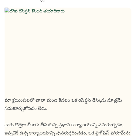
మా క్లయింట్‌లలో చాలా మంది కేవలం ఒక రిసెప్షన్ డెస్క్‌ను మాత్రమే
సమకూర్చుకోవడం లేదు.
వారు కొత్తగా లీజుకు తీసుకున్న ప్రధాన కార్యాలయాన్ని సమకూర్చడం,
ఇప్పటికే ఉన్న కార్యాలయాన్ని పునరుద్ధరించడం, ఒక ఫ్లాగ్‌షిప్ షోరూమ్‌ను