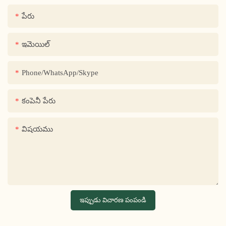
పేరు
ఇమెయిల్
Phone/WhatsApp/Skype
కంపెనీ పేరు
విషయము
ఇప్పుడు విచారణ పంపండి