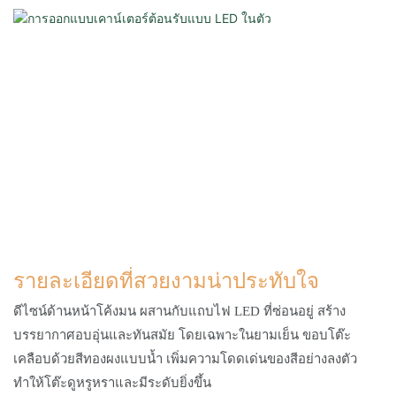
รายละเอียดที่สวยงามน่าประทับใจ
ดีไซน์ด้านหน้าโค้งมน ผสานกับแถบไฟ LED ที่ซ่อนอยู่ สร้าง
บรรยากาศอบอุ่นและทันสมัย ​​โดยเฉพาะในยามเย็น ขอบโต๊ะ
เคลือบด้วยสีทองผงแบบน้ำ เพิ่มความโดดเด่นของสีอย่างลงตัว
ทำให้โต๊ะดูหรูหราและมีระดับยิ่งขึ้น