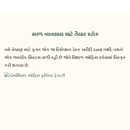
સરળ વ્યવસાય માટે તૈયાર સ્ટોક
તમે વેચાણ માટે ફક્ત એક જ રિસેપ્શન ડેસ્ક ખરીદી રહ્યા નથી; તમને
એક લવચીક સિસ્ટમ મળી રહી છે જેને વિશાળ ઓફિસ સ્પેસમાં વિસ્તૃત
કરી શકાય છે.