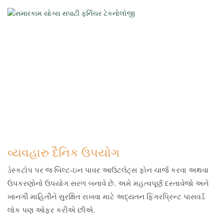
વ્યવહારુ દૈનિક ઉપયોગ
ડેસ્કટોપ પર જ બિલ્ટ-ઇન પાવર આઉટલેટ્સ ફોન ચાર્જ કરવા અથવા
ઉપકરણોનો ઉપયોગ સરળ બનાવે છે. અમે મહત્વપૂર્ણ દસ્તાવેજો અને
ખાનગી માહિતીને સુરક્ષિત રાખવા માટે અદ્યતન ફિંગરપ્રિન્ટ પાસવર્ડ
લોક પણ ઓફર કરીએ છીએ.