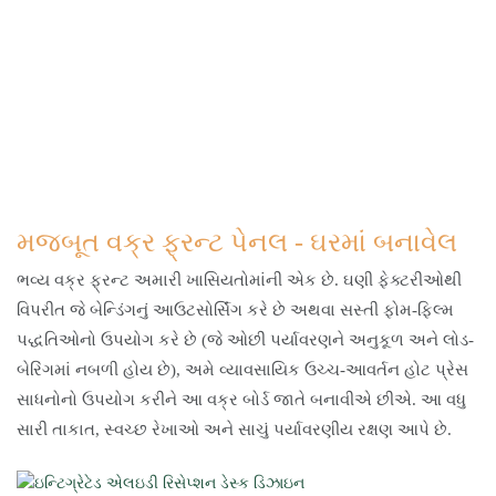
મજબૂત વક્ર ફ્રન્ટ પેનલ - ઘરમાં બનાવેલ
ભવ્ય વક્ર ફ્રન્ટ અમારી ખાસિયતોમાંની એક છે. ઘણી ફેક્ટરીઓથી
વિપરીત જે બેન્ડિંગનું આઉટસોર્સિંગ કરે છે અથવા સસ્તી ફોમ-ફિલ્મ
પદ્ધતિઓનો ઉપયોગ કરે છે (જે ઓછી પર્યાવરણને અનુકૂળ અને લોડ-
બેરિંગમાં નબળી હોય છે), અમે વ્યાવસાયિક ઉચ્ચ-આવર્તન હોટ પ્રેસ
સાધનોનો ઉપયોગ કરીને આ વક્ર બોર્ડ જાતે બનાવીએ છીએ. આ વધુ
સારી તાકાત, સ્વચ્છ રેખાઓ અને સાચું પર્યાવરણીય રક્ષણ આપે છે.