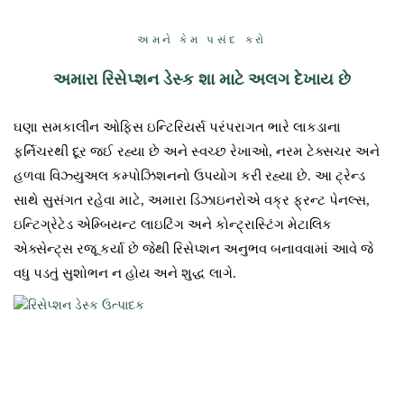
અમને કેમ પસંદ કરો
અમારા રિસેપ્શન ડેસ્ક શા માટે અલગ દેખાય છે
ઘણા સમકાલીન ઓફિસ ઇન્ટિરિયર્સ પરંપરાગત ભારે લાકડાના
ફર્નિચરથી દૂર જઈ રહ્યા છે અને સ્વચ્છ રેખાઓ, નરમ ટેક્સચર અને
હળવા વિઝ્યુઅલ કમ્પોઝિશનનો ઉપયોગ કરી રહ્યા છે. આ ટ્રેન્ડ
સાથે સુસંગત રહેવા માટે, અમારા ડિઝાઇનરોએ વક્ર ફ્રન્ટ પેનલ્સ,
ઇન્ટિગ્રેટેડ એમ્બિયન્ટ લાઇટિંગ અને કોન્ટ્રાસ્ટિંગ મેટાલિક
એક્સેન્ટ્સ રજૂ કર્યા છે જેથી રિસેપ્શન અનુભવ બનાવવામાં આવે જે
વધુ પડતું સુશોભન ન હોય અને શુદ્ધ લાગે.