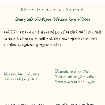
રિસેપ્શન ડેસ્ક મોડેલ્સ હવે ઉપલબ્ધ છે
વેચાણ માટે લોકપ્રિય રિસેપ્શન ડેસ્ક મોડેલ્સ
અમે વિવિધ કદ અને રૂપરેખાંકનો ઓફર કરીએ છીએ જેથી તમે તમારી
જગ્યા માટે યોગ્ય સ્થાન શોધી શકો. દરેક મોડેલ સુંદર ડિઝાઇન અને
વાસ્તવિક વ્યવહારિકતાનું સંતુલન ધરાવે છે.