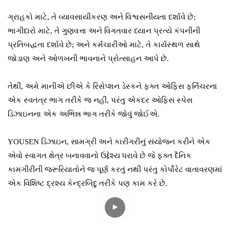
ગ્રાહકો માટે, તે વ્યાવસાયીકરણ અને વિશ્વસનીયતા દર્શાવે છે;
ભાગીદારો માટે, તે ગુણવત્તા અને વિગતવાર ધ્યાન પ્રત્યે કંપનીની
પ્રતિબદ્ધતા દર્શાવે છે; અને કર્મચારીઓ માટે, તે કાર્યસ્થળ સાથે
જોડાણ અને ઓળખની ભાવનાને પ્રોત્સાહન આપે છે.
તેથી, અમે માનીએ છીએ કે રિસેપ્શન ડેસ્કને ફક્ત ઓફિસ ફર્નિચરના
એક સ્વતંત્ર ભાગ તરીકે જ નહીં, પરંતુ એકંદર ઓફિસ સ્પેસ
ડિઝાઇનના એક અભિન્ન ભાગ તરીકે જોવું જોઈએ.
YOUSEN ડિઝાઇન, સામગ્રી અને કારીગરીનું સંયોજન કરીને એક
એવો સ્વાગત ક્ષેત્ર બનાવવાનો ઉદ્દેશ્ય ધરાવે છે જે ફક્ત દૈનિક
કામગીરીની જરૂરિયાતોને જ પૂર્ણ કરતું નથી પરંતુ કોર્પોરેટ વાતાવરણમાં
એક વિશિષ્ટ દ્રશ્ય કેન્દ્રબિંદુ તરીકે પણ કામ કરે છે.