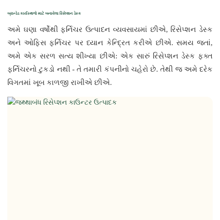
બ્રાન્ડેડ કાર્યસ્થળો માટે બનાવેલા રિસેપ્શન ડેસ્ક
અમે ઘણા વર્ષોથી ફર્નિચર ઉત્પાદન વ્યવસાયમાં છીએ, રિસેપ્શન ડેસ્ક 
અને ઓફિસ ફર્નિચર પર ધ્યાન કેન્દ્રિત કરીએ છીએ. સમય જતાં, 
અમે એક સરળ સત્ય શીખ્યા છીએ: એક સારું રિસેપ્શન ડેસ્ક ફક્ત 
ફર્નિચરનો ટુકડો નથી - તે તમારી કંપનીનો ચહેરો છે. તેથી જ અમે દરેક 
વિગતમાં ખૂબ કાળજી રાખીએ છીએ.