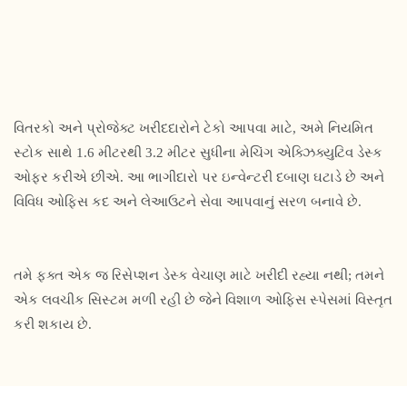
વિતરકો અને પ્રોજેક્ટ ખરીદદારોને ટેકો આપવા માટે, અમે નિયમિત
સ્ટોક સાથે 1.6 મીટરથી 3.2 મીટર સુધીના મેચિંગ એક્ઝિક્યુટિવ ડેસ્ક
ઓફર કરીએ છીએ. આ ભાગીદારો પર ઇન્વેન્ટરી દબાણ ઘટાડે છે અને
વિવિધ ઓફિસ કદ અને લેઆઉટને સેવા આપવાનું સરળ બનાવે છે.
તમે ફક્ત એક જ રિસેપ્શન ડેસ્ક વેચાણ માટે ખરીદી રહ્યા નથી; તમને
એક લવચીક સિસ્ટમ મળી રહી છે જેને વિશાળ ઓફિસ સ્પેસમાં વિસ્તૃત
કરી શકાય છે.