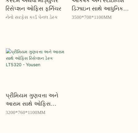
કસ્ટમ અથવા મોડ્યુલર
આકર્ષક અને સ્ટાઇલિશ
રિસેપ્શન ઓફિસ ફર્નિચર
ડિઝાઇન સાથે આધુનિક
ઓફિસ રિસેપ્શન ડેસ્ક
નેનો સરફેસ કર્વ્ડ પેનલ ડેસ્ક
3500*708*1100MM
RP835 - યુસેન
પ્રીમિયમ ગુણવત્તા અને
આરામ સાથે ઓફિસ
રિસેપ્શન ડેસ્ક LT5320 -
3200*760*1100MM
Yousen