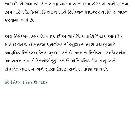
થાય છે. તે સામાન્ય રીતે સ્ટાફ માટે કાર્યાત્મક કાર્યસ્થળ અને પ્રથમ
છાપ માટે સૌંદર્યલક્ષી ડિઝાઇન સાથે રિસેપ્શન કાઉન્ટર તરીકે ડિઝાઇન
કરવામાં આવે છે.
અમે રિસેપ્શન ડેસ્ક ઉત્પાદક છીએ જે વૈશ્વિક વાણિજ્યિક આંતરિક
માટે OEM અને કસ્ટમ પ્રોજેક્ટ સોલ્યુશન્સ સાથે વેચાણ માટે
આધુનિક રિસેપ્શન ડેસ્ક પ્રદાન કરે છે. અમારા રિસેપ્શન કાઉન્ટર્સમાં
અદ્યતન સપાટી ટેકનોલોજી, ટકાઉ એન્જિનિયર્ડ માળખું અને
સંકલિત લાઇટિંગ અને સુરક્ષા સિસ્ટમ્સનો સમાવેશ થાય છે.