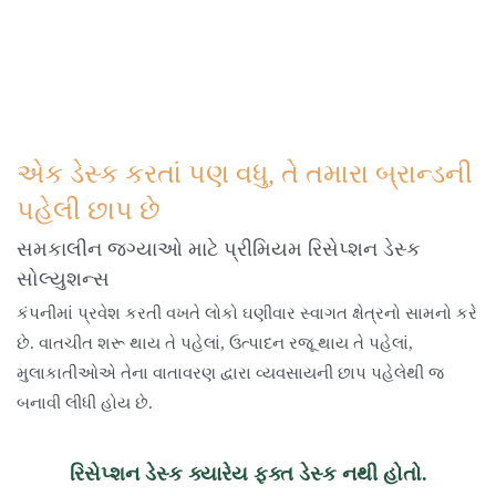
એક ડેસ્ક કરતાં પણ વધુ, તે તમારા બ્રાન્ડની 
પહેલી છાપ છે
સમકાલીન જગ્યાઓ માટે પ્રીમિયમ રિસેપ્શન ડેસ્ક
સોલ્યુશન્સ
કંપનીમાં પ્રવેશ કરતી વખતે લોકો ઘણીવાર સ્વાગત ક્ષેત્રનો સામનો કરે
છે. વાતચીત શરૂ થાય તે પહેલાં, ઉત્પાદન રજૂ થાય તે પહેલાં,
મુલાકાતીઓએ તેના વાતાવરણ દ્વારા વ્યવસાયની છાપ પહેલેથી જ
બનાવી લીધી હોય છે.
રિસેપ્શન ડેસ્ક ક્યારેય ફક્ત ડેસ્ક નથી હોતો.