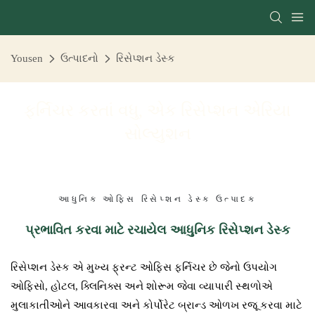
Yousen
ઉત્પાદનો
રિસેપ્શન ડેસ્ક
ફર્નિચર કરતાં વધુ, એક રિસેપ્શન એરિયા
સોલ્યુશન
આધુનિક ઓફિસ રિસેપ્શન ડેસ્ક ઉત્પાદક
પ્રભાવિત કરવા માટે રચાયેલ આધુનિક રિસેપ્શન ડેસ્ક
રિસેપ્શન ડેસ્ક એ મુખ્ય ફ્રન્ટ ઓફિસ ફર્નિચર છે જેનો ઉપયોગ
ઓફિસો, હોટલ, ક્લિનિક્સ અને શોરૂમ જેવા વ્યાપારી સ્થળોએ
મુલાકાતીઓને આવકારવા અને કોર્પોરેટ બ્રાન્ડ ઓળખ રજૂ કરવા માટે