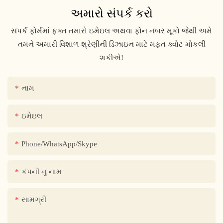
અમારો સંપર્ક કરો
સંપર્ક ફોર્મમાં ફક્ત તમારો ઇમેઇલ અથવા ફોન નંબર મૂકો જેથી અમે
તમને અમારી વિશાળ શ્રેણીની ડિઝાઇન માટે મફત ક્વોટ મોકલી
શકીએ!
નામ
ઇમેઇલ
Phone/WhatsApp/Skype
કંપની નું નામ
સામગ્રી