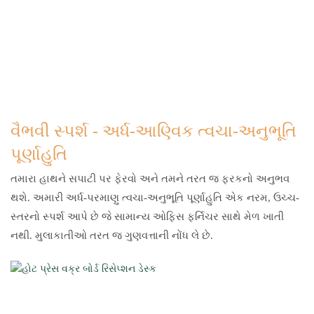
વૈભવી સ્પર્શ - અર્ધ-આણ્વિક ત્વચા-અનુભૂતિ
પૂર્ણાહુતિ
તમારા હાથને સપાટી પર ફેરવો અને તમને તરત જ ફરકનો અનુભવ
થશે. અમારી અર્ધ-પરમાણુ ત્વચા-અનુભૂતિ પૂર્ણાહુતિ એક નરમ, ઉચ્ચ-
સ્તરનો સ્પર્શ આપે છે જે સામાન્ય ઓફિસ ફર્નિચર સાથે મેળ ખાતી
નથી. મુલાકાતીઓ તરત જ ગુણવત્તાની નોંધ લે છે.