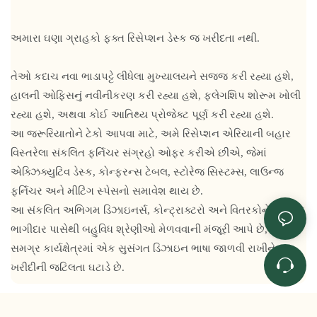
અમારા ઘણા ગ્રાહકો ફક્ત રિસેપ્શન ડેસ્ક જ ખરીદતા નથી.
તેઓ કદાચ નવા ભાડાપટ્ટે લીધેલા મુખ્યાલયને સજ્જ કરી રહ્યા હશે,
હાલની ઓફિસનું નવીનીકરણ કરી રહ્યા હશે, ફ્લેગશિપ શોરૂમ ખોલી
રહ્યા હશે, અથવા કોઈ આતિથ્ય પ્રોજેક્ટ પૂર્ણ કરી રહ્યા હશે.
આ જરૂરિયાતોને ટેકો આપવા માટે, અમે રિસેપ્શન એરિયાની બહાર
વિસ્તરેલા સંકલિત ફર્નિચર સંગ્રહો ઓફર કરીએ છીએ, જેમાં
એક્ઝિક્યુટિવ ડેસ્ક, કોન્ફરન્સ ટેબલ, સ્ટોરેજ સિસ્ટમ્સ, લાઉન્જ
ફર્નિચર અને મીટિંગ સ્પેસનો સમાવેશ થાય છે.
આ સંકલિત અભિગમ ડિઝાઇનર્સ, કોન્ટ્રાક્ટરો અને વિતરકોને એક જ
ભાગીદાર પાસેથી બહુવિધ શ્રેણીઓ મેળવવાની મંજૂરી આપે છે, જે
સમગ્ર કાર્યક્ષેત્રમાં એક સુસંગત ડિઝાઇન ભાષા જાળવી રાખીને
ખરીદીની જટિલતા ઘટાડે છે.