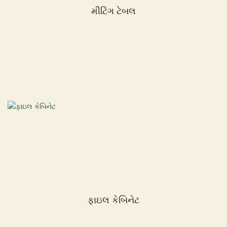
મીટિંગ ટેબલ
ફાઇલ કેબિનેટ