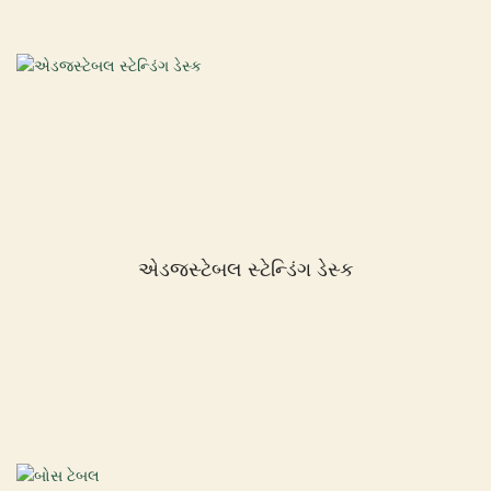
એડજસ્ટેબલ સ્ટેન્ડિંગ ડેસ્ક