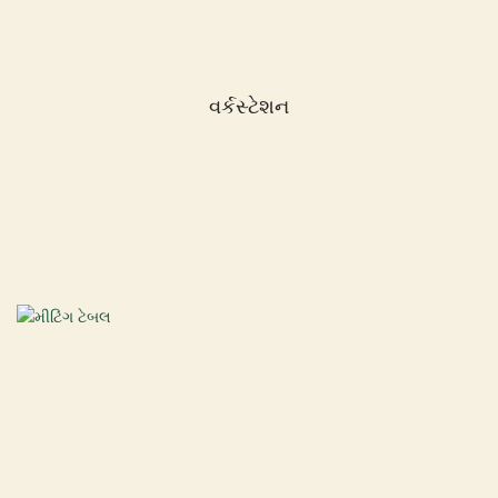
વર્કસ્ટેશન