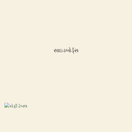
સાઇડબોર્ડ્સ