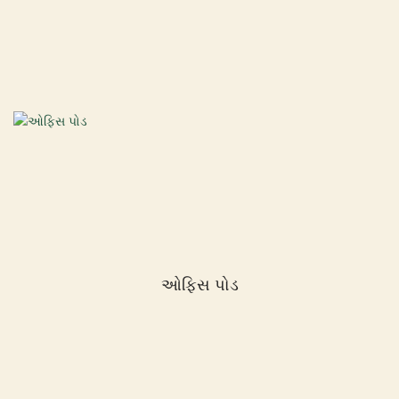
ઓફિસ પોડ