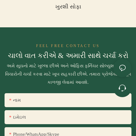
ખુરશી સોફા
FEEL FREE CONTACT US
ચાલો વાત કરીએ & અમારી સાથે ચર્ચા કરો
અમે સૂચનો માટે ખુલ્લા છીએ અને ઓફિસ ફર્નિચર સોલ્યુશન્સ અને
વિચારોની ચર્ચા કરવા માટે ખૂબ સહકારી છીએ. તમારા પ્રોજેક્ટની ખૂબ
કાળજી લેવામાં આવશે.
નામ
ઇમેઇલ
Phone/WhatsApp/Skype