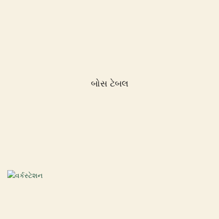
બોસ ટેબલ