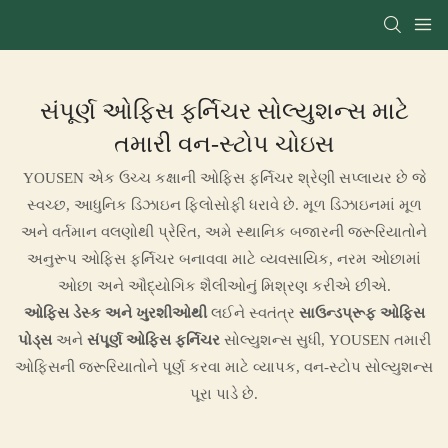
સંપૂર્ણ ઓફિસ ફર્નિચર સોલ્યુશન્સ માટે
તમારી વન-સ્ટોપ ચોઇસ
YOUSEN એક ઉચ્ચ કક્ષાની ઓફિસ ફર્નિચર શ્રેણી સપ્લાયર છે જે
સ્વચ્છ, આધુનિક ડિઝાઇન ફિલોસોફી ધરાવે છે. મૂળ ડિઝાઇનમાં મૂળ
અને વર્તમાન વલણોથી પ્રેરિત, અમે સ્થાનિક બજારની જરૂરિયાતોને
અનુરૂપ ઓફિસ ફર્નિચર બનાવવા માટે વ્યવસાયિક, નરમ ઓછામાં
ઓછા અને ઔદ્યોગિક શૈલીઓનું મિશ્રણ કરીએ છીએ.
ઓફિસ ડેસ્ક અને ખુરશીઓથી
લઈને સ્વતંત્ર
સાઉન્ડપ્રૂફ ઓફિસ
પોડ્સ
અને
સંપૂર્ણ ઓફિસ ફર્નિચર
સોલ્યુશન્સ સુધી, YOUSEN તમારી
ઓફિસની જરૂરિયાતોને પૂર્ણ કરવા માટે વ્યાપક, વન-સ્ટોપ સોલ્યુશન્સ
પૂરા પાડે છે.