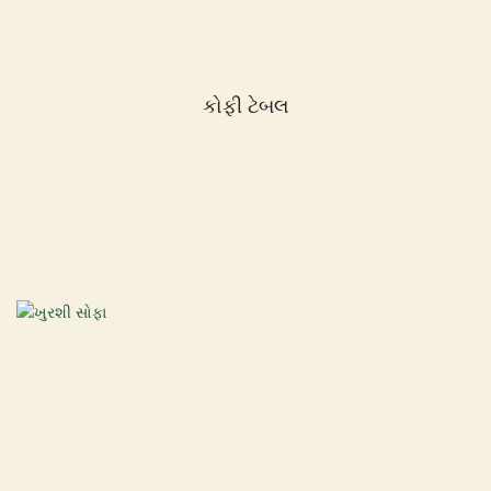
કોફી ટેબલ