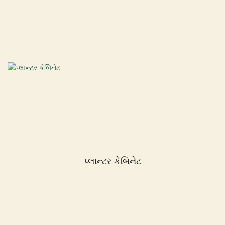
પ્લાન્ટર કેબિનેટ