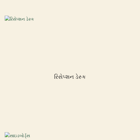
રિસેપ્શન ડેસ્ક