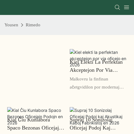
Yousen
Rimedo
Kiel Elekti La Perfektan
Akceptejon Por Via
Oficejo En 2026
Malkovru la finfinan
aĉetgvidilon por modernaj
akceptejoj. Esploru tipojn,
materialojn, dezajnajn
tendencojn kaj konsilojn de
Kial Ĉiu Kunlabora
Supraj 10 Sonizolaj
fakuloj por elekti la perfektan
Spaco Bezonas Oficejajn
Oficejaj Podoj Kaj
oficejan akceptejon.