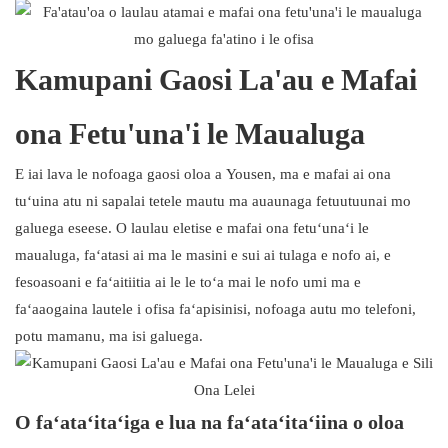
Kamupani Gaosi La'au e Mafai
ona Fetu'una'i le Maualuga
E iai lava le nofoaga gaosi oloa a Yousen, ma e mafai ai ona
tuʻuina atu ni sapalai tetele mautu ma auaunaga fetuutuunai mo
galuega eseese. O laulau eletise e mafai ona fetuʻunaʻi le
maualuga, faʻatasi ai ma le masini e sui ai tulaga e nofo ai, e
fesoasoani e faʻaitiitia ai le le toʻa mai le nofo umi ma e
faʻaaogaina lautele i ofisa faʻapisinisi, nofoaga autu mo telefoni,
potu mamanu, ma isi galuega.
O faʻataʻitaʻiga e lua na faʻataʻitaʻiina o oloa