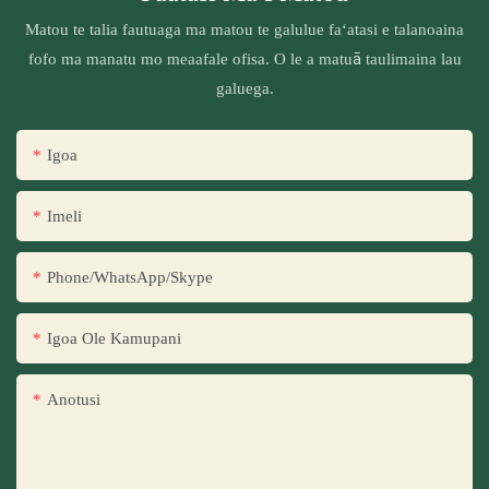
Matou te talia fautuaga ma matou te galulue faʻatasi e talanoaina
fofo ma manatu mo meaafale ofisa. O le a matuā taulimaina lau
galuega.
Igoa
Imeli
Phone/WhatsApp/Skype
Igoa Ole Kamupani
Anotusi