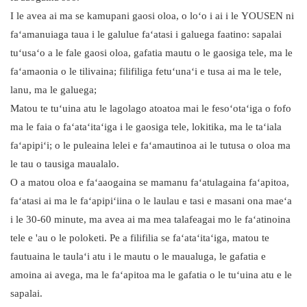
I le avea ai ma se kamupani gaosi oloa, o loʻo i ai i le YOUSEN ni
faʻamanuiaga taua i le galulue faʻatasi i galuega faatino: sapalai
tuʻusaʻo a le fale gaosi oloa, gafatia mautu o le gaosiga tele, ma le
faʻamaonia o le tilivaina; filifiliga fetuʻunaʻi e tusa ai ma le tele,
lanu, ma le galuega;
Matou te tuʻuina atu le lagolago atoatoa mai le fesoʻotaʻiga o fofo
ma le faia o faʻataʻitaʻiga i le gaosiga tele, lokitika, ma le taʻiala
faʻapipiʻi; o le puleaina lelei e faʻamautinoa ai le tutusa o oloa ma
le tau o tausiga maualalo.
O a matou oloa e faʻaaogaina se mamanu faʻatulagaina faʻapitoa,
faʻatasi ai ma le faʻapipiʻiina o le laulau e tasi e masani ona maeʻa
i le 30-60 minute, ma avea ai ma mea talafeagai mo le faʻatinoina
tele e 'au o le poloketi. Pe a filifilia se faʻataʻitaʻiga, matou te
fautuaina le taulaʻi atu i le mautu o le maualuga, le gafatia e
amoina ai avega, ma le faʻapitoa ma le gafatia o le tuʻuina atu e le
sapalai.