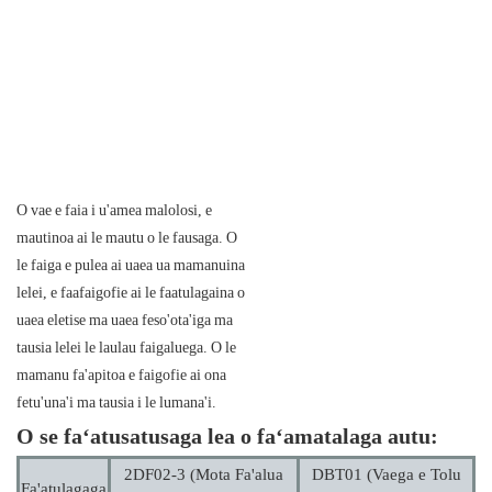
O vae e faia i u'amea malolosi, e
mautinoa ai le mautu o le fausaga. O
le faiga e pulea ai uaea ua mamanuina
lelei, e faafaigofie ai le faatulagaina o
uaea eletise ma uaea feso'ota'iga ma
tausia lelei le laulau faigaluega. O le
mamanu fa'apitoa e faigofie ai ona
fetu'una'i ma tausia i le lumana'i.
O se faʻatusatusaga lea o faʻamatalaga autu:
2DF02-3 (Mota Fa'alua
DBT01 (Vaega e Tolu
Fa'atulagaga