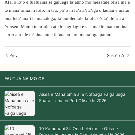
Afai o loʻo e fuafuaina se galuega faʻatino mo meaafale ofisa ma e
te manaʻomia ni fofo, ni tau, poʻo ni faʻataʻitaʻiga o laulau e mafai
ona fetuʻunaʻi le maualuga, faʻamolemole faʻafesoʻotaʻi le 'au a
Yousen. Matou te tuʻuina atu le lagolago e tasi mai le mamanuina
e oʻo atu i le tuʻuina atu e faʻatatau i ou manaʻoga patino.
Prev
Sosoʻo Ai
FAUTUAINA MO OE
Aiseā e Manaʻomia ai e Nofoaga Faigaluega
Faatasi Uma ni Pod Ofisa i le 2026
10 Kamupani Sili Ona Lelei mo le Ofisa e
Puipuia le Leo ma le Potu Acoustic i le 2026