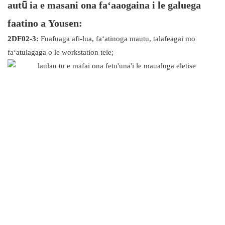
autū ia e masani ona faʻaaogaina i le galuega
faatino a Yousen:
2DF02-3:
Fuafuaga afi-lua, faʻatinoga mautu, talafeagai mo
faʻatulagaga o le workstation tele;