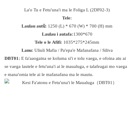
La'o Tu e Fetu'una'i ma le Foliga L (2DF02-3)
Tele:
Laulau autū:
1250 (L) * 670 (W) * 700 (H) mm
Laulau i autafa:
1300*670
Tele o le Afifi:
1035*275*245mm
Lanu:
Uliuli Mafia / Pa'epa'e Mafanafana / Siliva
DBT01:
E fa'aaogaina se koluma si'i e tolu vaega, e ofoina atu ai
se vaega lautele e fetu'una'i ai le maualuga, e talafeagai mo vaega
e mana'omia tele ai le mafanafana ma le mautu.