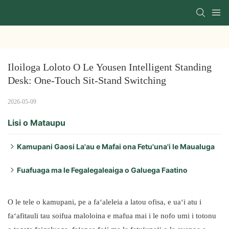
Iloiloga Loloto O Le Yousen Intelligent Standing 
Desk: One-Touch Sit-Stand Switching
2026-05-09
Lisi o Mataupu
Kamupani Gaosi La'au e Mafai ona Fetu'una'i le Maualuga
O faʻataʻitaʻiga e lua na faʻataʻitaʻiina o oloa autū ia e
Fuafuaga ma le Fegalegaleaiga o Galuega Faatino
masani ona faʻaaogaina i le galuega faatino a Yousen:
O se faʻatusatusaga lea o faʻamatalaga autu:
O le tele o kamupani, pe a faʻaleleia a latou ofisa, e uaʻi atu i
faʻafitauli tau soifua maloloina e mafua mai i le nofo umi i totonu