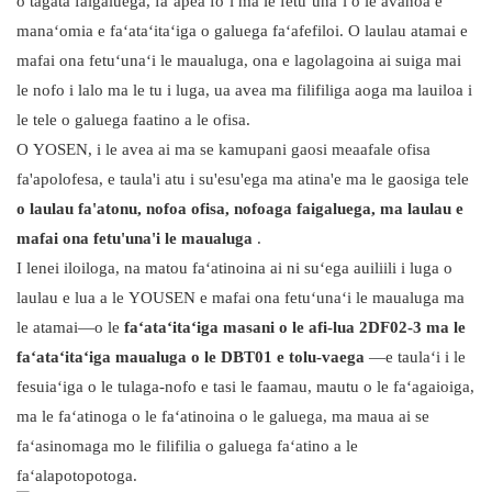
o tagata faigaluega, faʻapea foʻi ma le fetuʻunaʻi o le avanoa e
manaʻomia e faʻataʻitaʻiga o galuega faʻafefiloi. O laulau atamai e
mafai ona fetuʻunaʻi le maualuga, ona e lagolagoina ai suiga mai
le nofo i lalo ma le tu i luga, ua avea ma filifiliga aoga ma lauiloa i
le tele o galuega faatino a le ofisa.
O YOSEN, i le avea ai ma se kamupani gaosi meaafale ofisa
fa'apolofesa, e taula'i atu i su'esu'ega ma atina'e ma le gaosiga tele
o laulau fa'atonu, nofoa ofisa, nofoaga faigaluega, ma laulau e
mafai ona fetu'una'i le maualuga
.
I lenei iloiloga, na matou faʻatinoina ai ni suʻega auiliili i luga o
laulau e lua a le YOUSEN e mafai ona fetuʻunaʻi le maualuga ma
le atamai—o le
faʻataʻitaʻiga masani o le afi-lua 2DF02-3 ma le
faʻataʻitaʻiga maualuga o le DBT01 e tolu-vaega
—e taulaʻi i le
fesuiaʻiga o le tulaga-nofo e tasi le faamau, mautu o le faʻagaioiga,
ma le faʻatinoga o le faʻatinoina o le galuega, ma maua ai se
faʻasinomaga mo le filifilia o galuega faʻatino a le
faʻalapotopotoga.