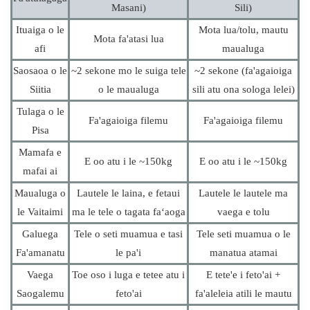
Masani)
Sili)
Ituaiga o le
Mota lua/tolu, mautu
Mota fa'atasi lua
afi
maualuga
Saosaoa o le
~2 sekone mo le suiga tele
~2 sekone (fa'agaioiga
Siitia
o le maualuga
sili atu ona sologa lelei)
Tulaga o le
Fa'agaioiga filemu
Fa'agaioiga filemu
Pisa
Mamafa e
E oo atu i le ~150kg
E oo atu i le ~150kg
mafai ai
Maualuga o
Lautele le laina, e fetaui
Lautele le lautele ma
le Vaitaimi
ma le tele o tagata faʻaoga
vaega e tolu
Galuega
Tele o seti muamua e tasi
Tele seti muamua o le
Fa'amanatu
le pa'i
manatua atamai
Vaega
Toe oso i luga e tetee atu i
E tete'e i feto'ai +
Saogalemu
feto'ai
fa'aleleia atili le mautu