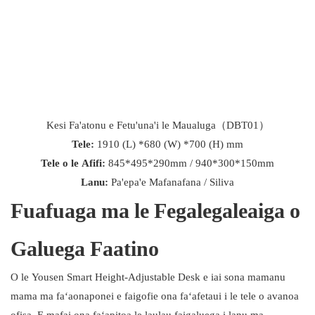
Kesi Fa'atonu e Fetu'una'i le Maualuga（DBT01）
Tele:
1910 (L) *680 (W) *700 (H) mm
Tele o le Afifi:
845*495*290mm / 940*300*150mm
Lanu:
Pa'epa'e Mafanafana / Siliva
Fuafuaga ma le Fegalegaleaiga o
Galuega Faatino
O le Yousen Smart Height-Adjustable Desk e iai sona mamanu
mama ma faʻaonaponei e faigofie ona faʻafetaui i le tele o avanoa