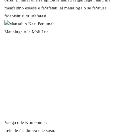
ofisa. E mafai ona faʻapitoa le laulau faigaluega i lanu ma
meafaitino eseese e faʻafetaui ai manaʻoga o se faʻatusa
faʻapisinisi tuʻufaʻatasi.
Vaega o le Komepiuta:
Lelei le fa'atinoga e le susu,