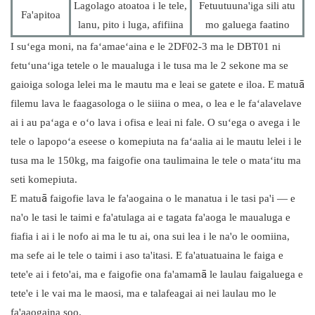
Lagolago atoatoa i le tele,
Fetuutuuna'iga sili atu
Fa'apitoa
lanu, pito i luga, afifiina
mo galuega faatino
I suʻega moni, na faʻamaeʻaina e le 2DF02-3 ma le DBT01 ni
fetuʻunaʻiga tetele o le maualuga i le tusa ma le 2 sekone ma se
gaioiga sologa lelei ma le mautu ma e leai se gatete e iloa. E matuā
filemu lava le faagasologa o le siiina o mea, o lea e le faʻalavelave
ai i au paʻaga e oʻo lava i ofisa e leai ni fale. O suʻega o avega i le
tele o lapopoʻa eseese o komepiuta na faʻaalia ai le mautu lelei i le
tusa ma le 150kg, ma faigofie ona taulimaina le tele o mataʻitu ma
seti komepiuta.
E matuā faigofie lava le fa'aogaina o le manatua i le tasi pa'i — e
na'o le tasi le taimi e fa'atulaga ai e tagata fa'aoga le maualuga e
fiafia i ai i le nofo ai ma le tu ai, ona sui lea i le na'o le oomiina,
ma sefe ai le tele o taimi i aso ta'itasi. E fa'atuatuaina le faiga e
tete'e ai i feto'ai, ma e faigofie ona fa'amamā le laulau faigaluega e
tete'e i le vai ma le maosi, ma e talafeagai ai nei laulau mo le
fa'aaogaina soo.