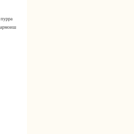
 пурра
 фармоиш