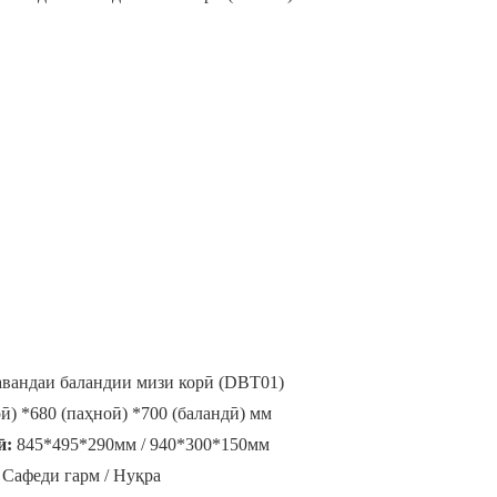
вандаи баландии мизи корӣ (DBT01)
ӣ) *680 (паҳноӣ) *700 (баландӣ) мм
ӣ:
845*495*290мм / 940*300*150мм
Сафеди гарм / Нуқра