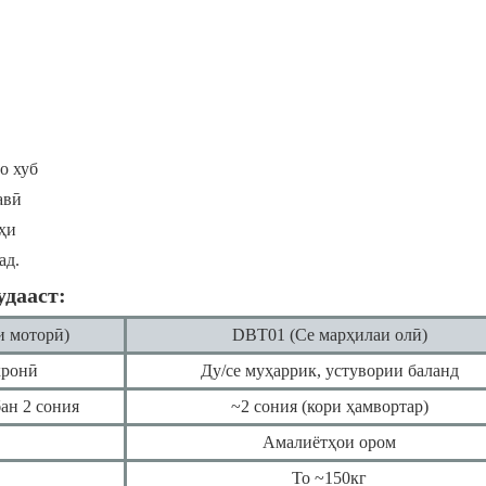
о хуб
авӣ
рҳи
ад.
удааст:
и моторӣ)
DBT01 (Се марҳилаи олӣ)
хронӣ
Ду/се муҳаррик, устувории баланд
ан 2 сония
~2 сония (кори ҳамвортар)
Амалиётҳои ором
То ~150кг