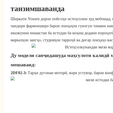
танзимшаванда
Ширкати Yousen дорои пойгоҳи истеҳсолии худ мебошад, к
чандири фармоиширо барои лоиҳаҳои гуногун таъмин нам
ивазкунии нишастан ба истодан ба коҳиш додани нороҳат
марказҳои зангҳо, студияҳои тарроҳӣ ва дигар лоиҳаҳо ва
Ду модели санҷидашуда маҳсулоти калидӣ м
мешаванд:
2DF02-3:
Тарҳи дугонаи моторӣ, кори устувор, барои кон