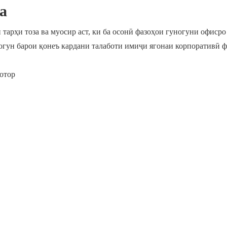
а
тарҳи тоза ва муосир аст, ки ба осонӣ фазоҳои гуногуни офисро
ногун барои қонеъ кардани талаботи имиҷи ягонаи корпоративӣ