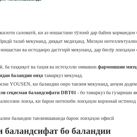
, ки одатан дар лоиҳаи Yousen истифода мешаванд:
килоти саломатӣ, ки аз нишастани тӯлонӣ дар байни кормандон 
ибридӣ талаб мекунанд, диққат медиҳанд. Мизҳои интеллектуали
нишастан ва истоданро дастгирӣ мекунанд, дар бисёр лоиҳаҳои 
, ба таҳқиқот ва таҳия ва истеҳсоли оммавии
фармоишии мизҳо
ндаи баландии онҳо
тамаркуз мекунад.
сосии YOUSEN, ки баландии онро танзим мекунанд, анҷом додем
ели сеқисмаи баландсифати DBT01
- бо тамаркуз ба гузариши я
малисозии лоиҳа, ки барои интихоби лоиҳаҳои корхонаӣ истинод
и баландсифат бо баландии