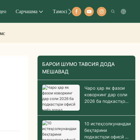
део
Сарчашма
Тамосӣ
амс
БАРОИ ШУМО ТАВСИЯ ДОДА
МЕШАВАД
Чаро ҳар як фазои
коворкинг дар соли
2026 ба подкастҳои
офисӣ ниёз дорад
10 истеҳсолкунандаи
беҳтарини
подкастҳои офисӣ ва