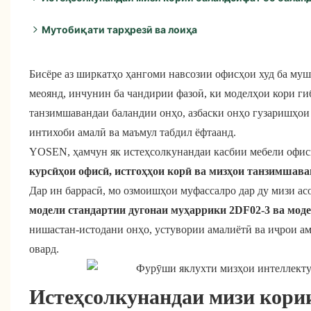
Ду модели санҷидашуда маҳсулоти калидӣ мебошанд
Мутобиқати тарҳрезӣ ва лоиҳа
Инҷо муқоисаи хусусиятҳои асосӣ оварда шудааст:
Бисёре аз ширкатҳо ҳангоми навсозии офисҳои худ ба муш
меоянд, инчунин ба чандирии фазоӣ, ки моделҳои кори г
танзимшавандаи баландии онҳо, азбаски онҳо гузаришҳои 
интихоби амалӣ ва маъмул табдил ёфтаанд.
YOSEN, ҳамчун як истеҳсолкунандаи касбии мебели офисӣ
курсӣҳои офисӣ, истгоҳҳои корӣ ва мизҳои танзимшава
Дар ин баррасӣ, мо озмоишҳои муфассалро дар ду мизи а
модели стандартии дугонаи муҳаррики 2DF02-3 ва мод
нишастан-истодани онҳо, устувории амалиётӣ ва иҷрои а
овард.
Истеҳсолкунандаи мизи кори