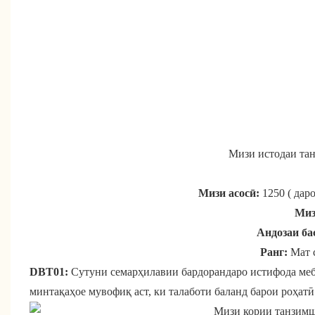
Мизи истодаи та
Мизи асосӣ:
1250 ( даро
Миз
Андозаи ба
Ранг:
Мат с
DBT01:
Сутуни семарҳилавии бардорандаро истифода меб
минтақаҳое мувофиқ аст, ки талаботи баланд барои роҳатӣ