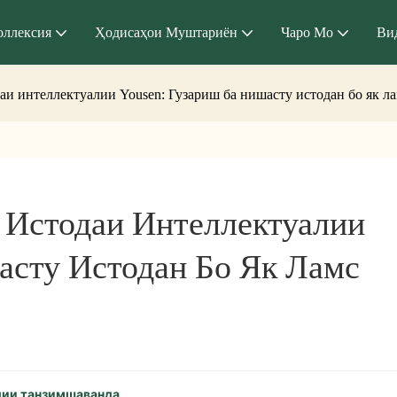
оллексия
Ҳодисаҳои Муштариён
Чаро Мо
Ви
и интеллектуалии Yousen: Гузариш ба нишасту истодан бо як л
Истодаи Интеллектуалии 
асту Истодан Бо Як Ламс
дии танзимшаванда