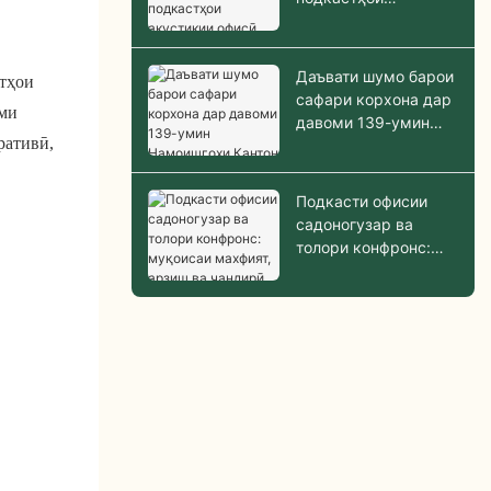
акустикии офисӣ
Даъвати шумо барои
атҳои
сафари корхона дар
зми
давоми 139-умин
ративӣ,
Намоишгоҳи Кантон
Подкасти офисии
садоногузар ва
толори конфронс:
муқоисаи махфият,
арзиш ва чандирӣ