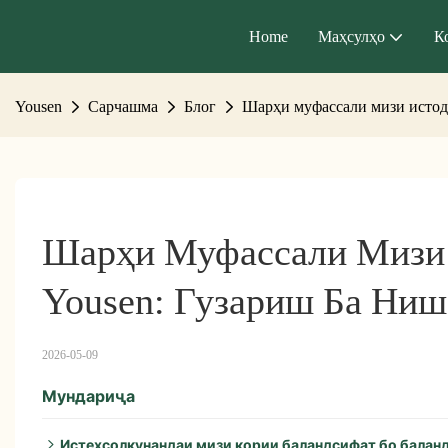
Home
Маҳсулҳо
К
Yousen
Сарчашма
Блог
Шарҳи муфассали мизи истода
Шарҳи Муфассали Мизи 
Yousen: Гузариш Ба Ниш
2026-05-09
Мундариҷа
Истеҳсолкунандаи мизи кории баландсифат бо балан