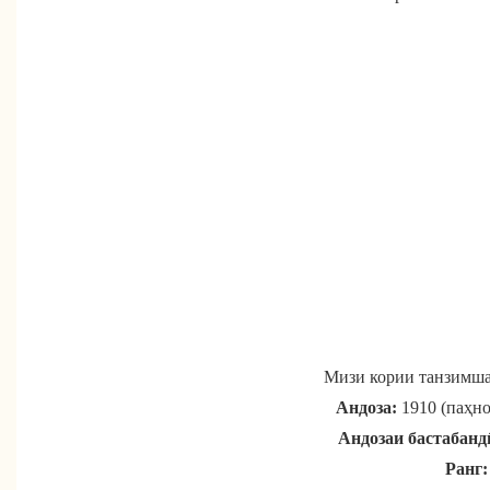
Мизи кории танзимша
Андоза:
1910 (паҳно
Андозаи бастабанд
Ранг: