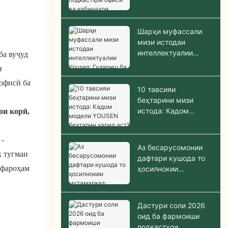
кабинаҳои акустикии
садоногузар дар
соли 2026
Шарҳи муфассали
мизи истодаи
интеллектуалии
ба вуҷуд
Yousen: Гузариш ба
и
нишасту истодан бо
офисӣ ба
як ламс
10 тавсияи
беҳтарини мизи
и корӣ,
истода: Кадом
модели YOUSEN
беҳтарин харид аст?
 -
Аз бесарусомонии
к тугмаи
дафтари кушода то
 фароҳам
ҳосилнокии
мутамарказ:
Таҳқиқоти парвандаи
6-нафараи Pod
Дастури соли 2026
оид ба фармоиши
подкастҳои