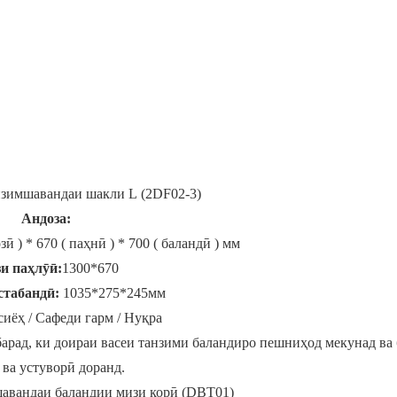
нзимшавандаи шакли L (2DF02-3)
Андоза:
зӣ ) * 670 ( паҳнӣ ) * 700 ( баландӣ ) мм
и паҳлӯӣ:
1300*670
стабандӣ:
1035*275*245мм
иёҳ / Сафеди гарм / Нуқра
арад, ки доираи васеи танзими баландиро пешниҳод мекунад ва
 ва устуворӣ доранд.