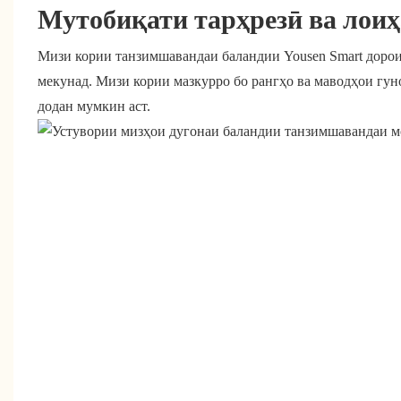
Мутобиқати тарҳрезӣ ва лоиҳ
Мизи кории танзимшавандаи баландии Yousen Smart дорои 
мекунад. Мизи кории мазкурро бо рангҳо ва маводҳои гу
додан мумкин аст.