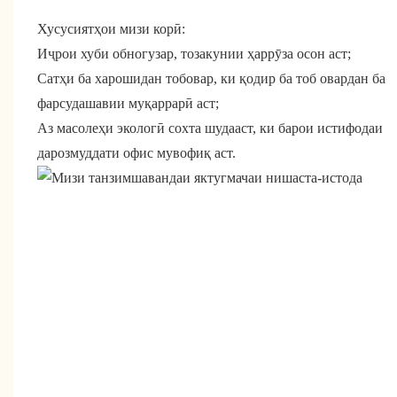
Хусусиятҳои мизи корӣ:
Иҷрои хуби обногузар, тозакунии ҳаррӯза осон аст;
Сатҳи ба харошидан тобовар, ки қодир ба тоб овардан ба
фарсудашавии муқаррарӣ аст;
Аз масолеҳи экологӣ сохта шудааст, ки барои истифодаи
дарозмуддати офис мувофиқ аст.