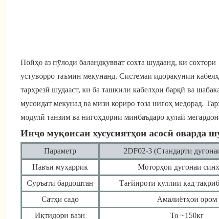
Пойҳо аз пӯлоди баландқувват сохта шудаанд, ки сохтори
устуворро таъмин мекунанд. Системаи идоракунии кабелҳ
тарҳрезӣ шудааст, ки ба ташкили кабелҳои барқӣ ва шабак
мусоидат мекунад ва мизи кориро тоза нигоҳ медорад. Та
модулӣ танзим ва нигоҳдории минбаъдаро қулай мегардон
Инҷо муқоисаи хусусиятҳои асосӣ оварда ш
Параметр
2DF02-3 (Стандарти дугона
Навъи муҳаррик
Моторҳои дугонаи син
Суръати бардоштан
Тағйироти куллии қад тақриб
Сатҳи садо
Амалиётҳои ором
Иқтидори вазн
То ~150кг