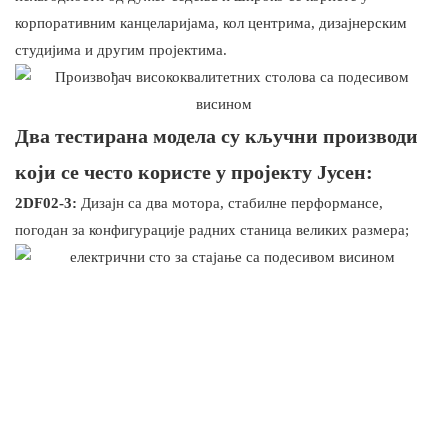
корпоративним канцеларијама, кол центрима, дизајнерским
студијима и другим пројектима.
Два тестирана модела су кључни производи
који се често користе у пројекту Јусен:
2DF02-3:
Дизајн са два мотора, стабилне перформансе,
погодан за конфигурације радних станица великих размера;