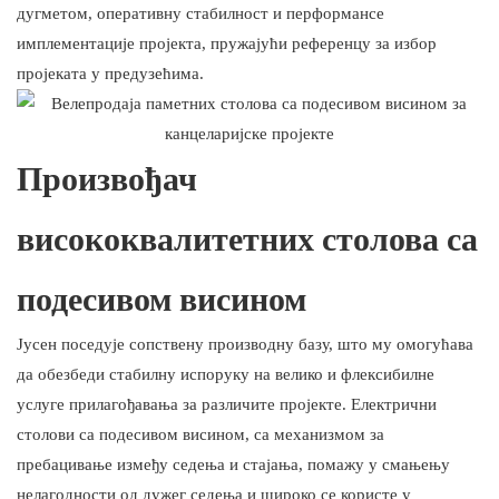
дугметом, оперативну стабилност и перформансе
имплементације пројекта, пружајући референцу за избор
пројеката у предузећима.
Произвођач
висококвалитетних столова са
подесивом висином
Јусен поседује сопствену производну базу, што му омогућава
да обезбеди стабилну испоруку на велико и флексибилне
услуге прилагођавања за различите пројекте. Електрични
столови са подесивом висином, са механизмом за
пребацивање између седења и стајања, помажу у смањењу
нелагодности од дужег седења и широко се користе у