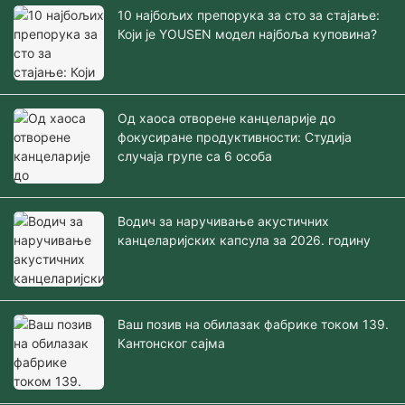
10 најбољих препорука за сто за стајање:
Који је YOUSEN модел најбоља куповина?
Од хаоса отворене канцеларије до
фокусиране продуктивности: Студија
случаја групе са 6 особа
Водич за наручивање акустичних
канцеларијских капсула за 2026. годину
Ваш позив на обилазак фабрике током 139.
Кантонског сајма