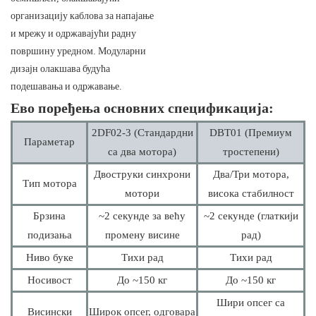
организацију каблова за напајање
и мрежу и одржавајући радну
површину уредном. Модуларни
дизајн олакшава будућа
подешавања и одржавање.
Ево поређења основних спецификација:
2DF02-3 (Стандардни
DBT01 (Премиум
Параметар
са два мотора)
тростепени)
Двоструки синхрони
Два/Три мотора,
Тип мотора
мотори
висока стабилност
Брзина
~2 секунде за већу
~2 секунде (глаткији
подизања
промену висине
рад)
Ниво буке
Тихи рад
Тихи рад
Носивост
До ~150 кг
До ~150 кг
Шири опсег са
Висински
Широк опсег, одговара