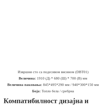
Извршни сто са подесивом висином (DBT01)
Величина:
1910 (Д) * 680 (Ш) * 700 (В) мм
Величина паковања:
845*495*290 мм / 940*300*150 мм
Боја:
Топло бела / сребрна
Компатибилност дизајна и