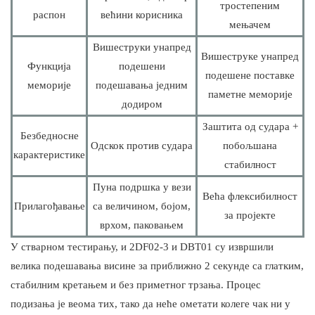
тростепеним
распон
већини корисника
мењачем
Вишеструки унапред
Вишеструке унапред
Функција
подешени
подешене поставке
меморије
подешавања једним
паметне меморије
додиром
Заштита од судара +
Безбедносне
Одскок против судара
побољшана
карактеристике
стабилност
Пуна подршка у вези
Већа флексибилност
Прилагођавање
са величином, бојом,
за пројекте
врхом, паковањем
У стварном тестирању, и 2DF02-3 и DBT01 су извршили
велика подешавања висине за приближно 2 секунде са глатким,
стабилним кретањем и без приметног трзања. Процес
подизања је веома тих, тако да неће ометати колеге чак ни у