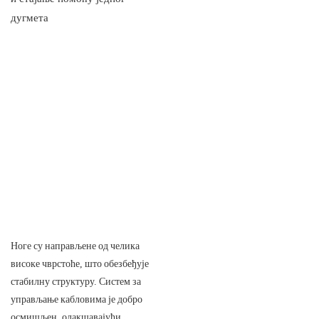
Ноге су направљене од челика
високе чврстоће, што обезбеђује
стабилну структуру. Систем за
управљање кабловима је добро
осмишљен, олакшавајући