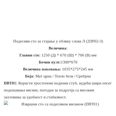
Подесиви сто за стајање у облику слова Л (2DF02-3)
Величина:
Главни сто:
1250 (Д) * 670 (Ш) * 700 (В) мм
Бочни пулт:
1300*670
Величина паковања:
1035*275*245 мм
Боја:
Мат црна / Топло бела / Сребрна
DBT01:
Користи тростепени подизни стуб, нудећи шири опсег
подешавања висине, погодан за подручја са високим
захтевима за удобност и стабилност.