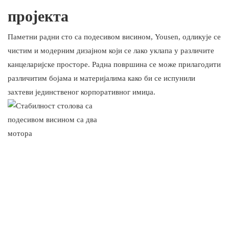
пројекта
Паметни радни сто са подесивом висином, Yousen, одликује се
чистим и модерним дизајном који се лако уклапа у различите
канцеларијске просторе. Радна површина се може прилагодити
различитим бојама и материјалима како би се испунили
захтеви јединственог корпоративног имиџа.