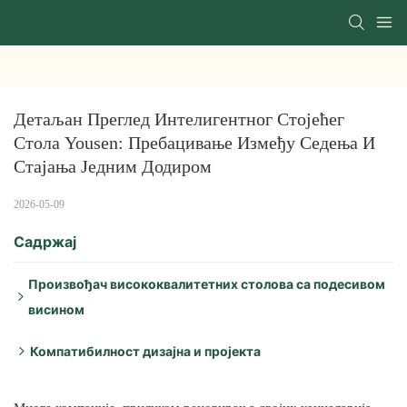
Детаљан Преглед Интелигентног Стојећег 
Стола Yousen: Пребацивање Између Седења И 
Стајања Једним Додиром
2026-05-09
Садржај
Произвођач висококвалитетних столова са подесивом
висином
Два тестирана модела су кључни производи који се
Компатибилност дизајна и пројекта
често користе у пројекту Јусен:
Ево поређења основних спецификација: