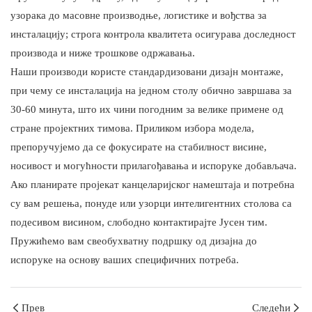
узорака до масовне производње, логистике и вођства за
инсталацију; строга контрола квалитета осигурава доследност
производа и ниже трошкове одржавања.
Наши производи користе стандардизовани дизајн монтаже,
при чему се инсталација на једном столу обично завршава за
30-60 минута, што их чини погодним за велике примене од
стране пројектних тимова. Приликом избора модела,
препоручујемо да се фокусирате на стабилност висине,
носивост и могућности прилагођавања и испоруке добављача.
Ако планирате пројекат канцеларијског намештаја и потребна
су вам решења, понуде или узорци интелигентних столова са
подесивом висином, слободно контактирајте Јусен тим.
Пружићемо вам свеобухватну подршку од дизајна до
испоруке на основу ваших специфичних потреба.
Прев
Следећи