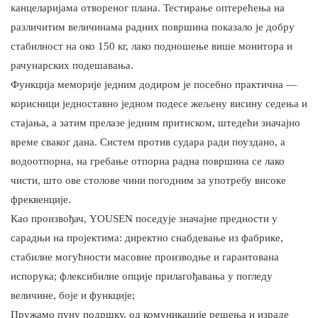
канцеларијама отвореног плана. Тестирање оптерећења на
различитим величинама радних површина показало је добру
стабилност на око 150 кг, лако подношење више монитора и
рачунарских подешавања.
Функција меморије једним додиром је посебно практична —
корисници једноставно једном подесе жељену висину седења и
стајања, а затим прелазе једним притиском, штедећи значајно
време сваког дана. Систем против судара ради поуздано, а
водоотпорна, на гребање отпорна радна површина се лако
чисти, што ове столове чини погодним за употребу високе
фреквенције.
Као произвођач, YOUSEN поседује значајне предности у
сарадњи на пројектима: директно снабдевање из фабрике,
стабилне могућности масовне производње и гарантована
испорука; флексибилне опције прилагођавања у погледу
величине, боје и функције;
Пружамо пуну подршку, од комуникације решења и израде