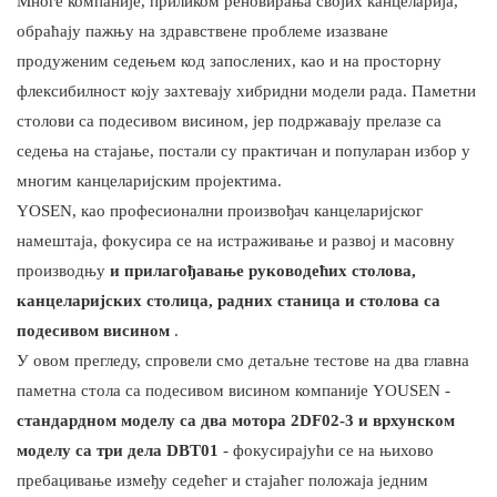
Многе компаније, приликом реновирања својих канцеларија,
обраћају пажњу на здравствене проблеме изазване
продуженим седењем код запослених, као и на просторну
флексибилност коју захтевају хибридни модели рада. Паметни
столови са подесивом висином, јер подржавају прелазе са
седења на стајање, постали су практичан и популаран избор у
многим канцеларијским пројектима.
YOSEN, као професионални произвођач канцеларијског
намештаја, фокусира се на истраживање и развој и масовну
производњу
и прилагођавање руководећих столова,
канцеларијских столица, радних станица и столова са
подесивом висином
.
У овом прегледу, спровели смо детаљне тестове на два главна
паметна стола са подесивом висином компаније YOUSEN -
стандардном моделу са два мотора 2DF02-3 и врхунском
моделу са три дела DBT01
- фокусирајући се на њихово
пребацивање између седећег и стајаћег положаја једним