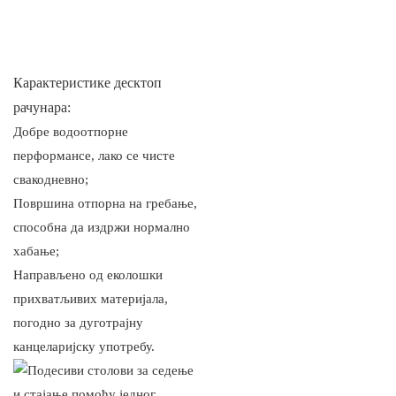
Карактеристике десктоп
рачунара:
Добре водоотпорне
перформансе, лако се чисте
свакодневно;
Површина отпорна на гребање,
способна да издржи нормално
хабање;
Направљено од еколошки
прихватљивих материјала,
погодно за дуготрајну
канцеларијску употребу.