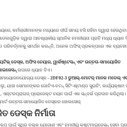
ବ୍ୟବହୃତ ପ୍ରମୁଖ ଉତ୍ପାଦ:
ରେ, କର୍ମଚାରୀମାନଙ୍କ ମଧ୍ୟରେ ଦୀର୍ଘ ସମୟ ବସି ରହିବା ଦ୍ୱାରା ହେଉଥିବା
୍ୟ ମଡେଲଗୁଡ଼ିକ ଦ୍ୱାରା ଆବଶ୍ୟକୀୟ ସ୍ଥାନିକ ନମନୀୟତା ପ୍ରତି ମଧ୍ୟ ଧ୍ୟାନ ଦ
୍ଡ ପରିବର୍ତ୍ତନକୁ ସମର୍ଥନ କରନ୍ତି, ଅନେକ ଅଫିସ୍ ପ୍ରକଳ୍ପରେ ଏକ ବ୍ୟବହା
ୟୁଟିଭ୍ ଡେସ୍କ, ଅଫିସ ଚେୟାର, ୱାର୍କଷ୍ଟେସନ୍ ଏବଂ ଉଚ୍ଚତା-ସମାୟୋଜିତ
ମାଇଜେସନ୍
ଉପରେ ଧ୍ୟାନ ଦିଏ।
ତା-ସମାୟୋଜନଯୋଗ୍ୟ ଡେସ୍କ -
2DF02-3 ଡୁଆଲ୍-ମୋଟର୍ ମାନକ ମଡେଲ୍ ଏ
, ଯାହା ସେମାନଙ୍କର ଗୋଟିଏ-ବଟନ୍ ସିଟିଂ-ଷ୍ଟାଣ୍ଡ ସୁଇଚିଂ, କାର୍ଯ୍ୟକ୍ଷମ ସ
, ଏଣ୍ଟରପ୍ରାଇଜ୍ ପ୍ରୋଜେକ୍ଟ ଚୟନ ପାଇଁ ଏକ ସନ୍ଦର୍ଭ ପ୍ରଦାନ କରିଥିଲା।
 ଡେସ୍କ ନିର୍ମାତା
ରକଳ୍ପ ପାଇଁ ସ୍ଥିର ବଲ୍କ ଯୋଗାଣ ଏବଂ ନମନୀୟ କଷ୍ଟମାଇଜେସନ୍ ସେବା ପ୍