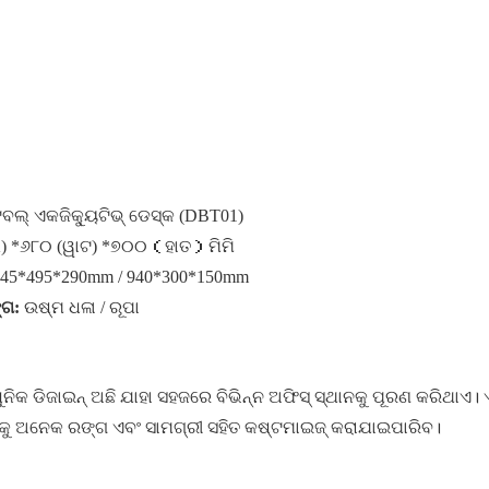
ଲ୍ ଏକଜିକ୍ୟୁଟିଭ୍ ଡେସ୍କ (DBT01)
ି) *୬୮୦ (ୱାଟ) *୭୦୦（ହାତ）ମିମି
45*495*290mm / 940*300*150mm
୍ଗ:
ଉଷ୍ମ ଧଳା / ରୂପା
ିକ ଡିଜାଇନ୍ ଅଛି ଯାହା ସହଜରେ ବିଭିନ୍ନ ଅଫିସ୍ ସ୍ଥାନକୁ ପୂରଣ କରିଥାଏ। 
କୁ ଅନେକ ରଙ୍ଗ ଏବଂ ସାମଗ୍ରୀ ସହିତ କଷ୍ଟମାଇଜ୍ କରାଯାଇପାରିବ।