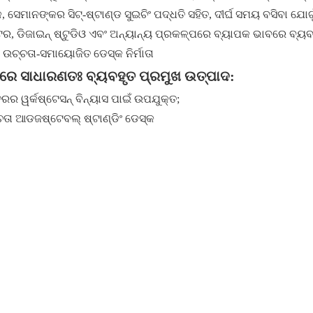
େମାନଙ୍କର ସିଟ୍-ଷ୍ଟାଣ୍ଡ ସୁଇଚିଂ ପଦ୍ଧତି ସହିତ, ଦୀର୍ଘ ସମୟ ବସିବା ଯୋଗୁ
ଟର, ଡିଜାଇନ୍ ଷ୍ଟୁଡିଓ ଏବଂ ଅନ୍ୟାନ୍ୟ ପ୍ରକଳ୍ପରେ ବ୍ୟାପକ ଭାବରେ ବ୍ୟବ
ଟରେ ସାଧାରଣତଃ ବ୍ୟବହୃତ ପ୍ରମୁଖ ଉତ୍ପାଦ:
ତରର ୱର୍କଷ୍ଟେସନ୍ ବିନ୍ୟାସ ପାଇଁ ଉପଯୁକ୍ତ;