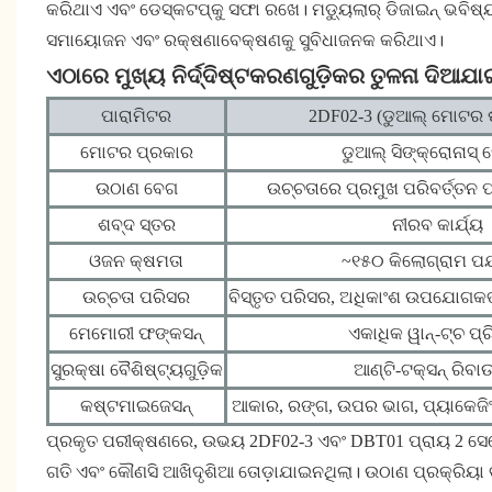
କରିଥାଏ ଏବଂ ଡେସ୍କଟପ୍କୁ ସଫା ରଖେ। ମଡ୍ୟୁଲାର୍ ଡିଜାଇନ୍ ଭବିଷ
ସମାୟୋଜନ ଏବଂ ରକ୍ଷଣାବେକ୍ଷଣକୁ ସୁବିଧାଜନକ କରିଥାଏ।
ଏଠାରେ ମୁଖ୍ୟ ନିର୍ଦ୍ଦିଷ୍ଟକରଣଗୁଡ଼ିକର ତୁଳନା ଦିଆଯା
ପାରାମିଟର
2DF02-3 (ଡୁଆଲ୍ ମୋଟର ଷ୍
ମୋଟର ପ୍ରକାର
ଡୁଆଲ୍ ସିଙ୍କ୍ରୋନାସ
ଉଠାଣ ବେଗ
ଉଚ୍ଚତାରେ ପ୍ରମୁଖ ପରିବର୍ତ୍ତନ 
ଶବ୍ଦ ସ୍ତର
ନୀରବ କାର୍ଯ୍ୟ
ଓଜନ କ୍ଷମତା
~୧୫୦ କିଲୋଗ୍ରାମ ପର୍
ଉଚ୍ଚତା ପରିସର
ବିସ୍ତୃତ ପରିସର, ଅଧିକାଂଶ ଉପଯୋଗକର୍ତ
ମେମୋରୀ ଫଙ୍କସନ୍
ଏକାଧିକ ୱାନ୍-ଟ୍ଚ ପ୍ର
ସୁରକ୍ଷା ବୈଶିଷ୍ଟ୍ୟଗୁଡ଼ିକ
ଆଣ୍ଟି-ଟକ୍‌ସନ୍ ରିବା
କଷ୍ଟମାଇଜେସନ୍
ଆକାର, ରଙ୍ଗ, ଉପର ଭାଗ, ପ୍ୟାକେଜିଂ 
ପ୍ରକୃତ ପରୀକ୍ଷଣରେ, ଉଭୟ 2DF02-3 ଏବଂ DBT01 ପ୍ରାୟ 2 ସେକ
ଗତି ଏବଂ କୌଣସି ଆଖିଦୃଶିଆ ତୋଡ଼ାଯାଇନଥିଲା। ଉଠାଣ ପ୍ରକ୍ରିୟା ବ