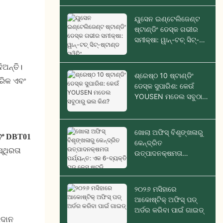
ୟୁସେନ ଇଣ୍ଟେଲିଜେଣ୍ଟ
ଷ୍ଟାଣ୍ଡିଂ ଡେସ୍କ ଗଭୀର
ସମୀକ୍ଷା: ୱାନ୍-ଟଚ୍ ସିଟ୍-
ଷ୍ଟାଣ୍ଡ ସ୍ୱିଚିଂ
ିଅନ୍ତି।
ଶ୍ରେଷ୍ଠ 10 ଷ୍ଟାଣ୍ଡିଂ
ରିକ ଏବଂ
ଡେସ୍କ ସୁପାରିଶ: କେଉଁ
YOUSEN ମଡେଲ ସବୁଠାରୁ
ଭଲ କିଣ?
ଖୋଲା ଅଫିସ୍ ବିଶୃଙ୍ଖଳାରୁ
ବଂ DBT01
କେନ୍ଦ୍ରିତ
୍ଥିରତା
ଉତ୍ପାଦନକ୍ଷମତା
ପର୍ଯ୍ୟନ୍ତ: ଏକ 6-ବ୍ୟକ୍ତି
ପଡ୍ କେସ୍ ଷ୍ଟଡି
୨୦୨୬ ମସିହାରେ
ଆକୋଷ୍ଟିକ୍ ଅଫିସ୍ ପଡ୍
ଅର୍ଡର କରିବା ପାଇଁ ଗାଇଡ୍
ରଦାନ