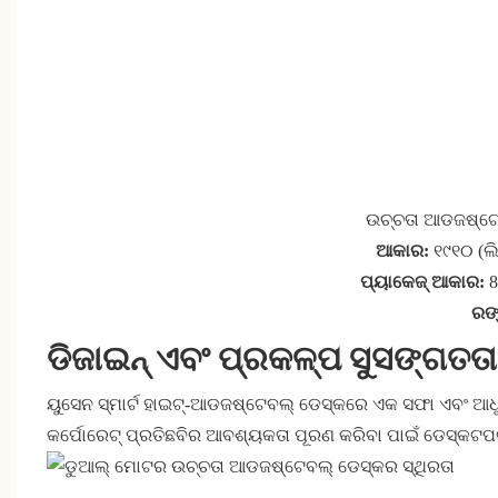
ଉଚ୍ଚତା ଆଡଜଷ୍ଟେବ
ଆକାର:
୧୯୧୦ (ଲ
ପ୍ୟାକେଜ୍ ଆକାର:
8
ରଙ
ଡିଜାଇନ୍ ଏବଂ ପ୍ରକଳ୍ପ ସୁସଙ୍ଗତତା
ୟୁସେନ ସ୍ମାର୍ଟ ହାଇଟ୍-ଆଡଜଷ୍ଟେବଲ୍ ଡେସ୍କରେ ଏକ ସଫା ଏବଂ ଆଧୁନ
କର୍ପୋରେଟ୍ ପ୍ରତିଛବିର ଆବଶ୍ୟକତା ପୂରଣ କରିବା ପାଇଁ ଡେସ୍କଟପ