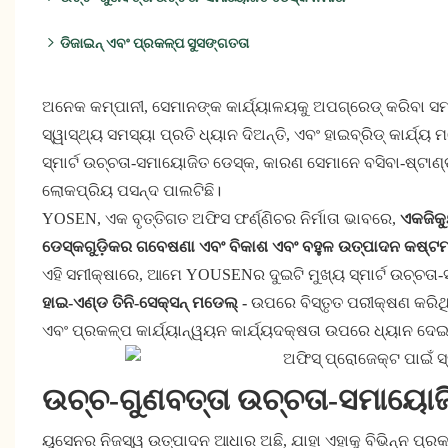
ପରୀକ୍ଷିତ ଦୁଇଟି ମଡେଲ୍ ହେଉଛି ୟୁସେନ ପ୍ରୋଜେକ୍ଟରେ ସାଧାରଣତଃ 
ଡିଜାଇନ୍ ଏବଂ ପ୍ରକଳ୍ପ ସୁସଙ୍ଗତତା
ଏଠାରେ ମୁଖ୍ୟ ନିର୍ଦ୍ଦିଷ୍ଟକରଣଗୁଡ଼ିକର ତୁଳନା ଦିଆଯାଇଛି:
ଅନେକ କମ୍ପାନୀ, ସେମାନଙ୍କ କାର୍ଯ୍ୟାଳୟକୁ ଅପଗ୍ରେଡ୍ କରିବା ସମୟ
ସ୍ୱାସ୍ଥ୍ୟ ସମସ୍ୟା ପ୍ରତି ଧ୍ୟାନ ଦିଅନ୍ତି, ଏବଂ ହାଇବ୍ରିଡ୍ କାର୍ଯ
ସ୍ମାର୍ଟ ଉଚ୍ଚତା-ସମାୟୋଜିତ ଡେସ୍କ, କାରଣ ସେମାନେ ବସିବା-ଷ୍ଟାଣ
ଲୋକପ୍ରିୟ ପସନ୍ଦ ପାଲଟିଛି।
YOSEN, ଏକ ବୃତ୍ତିଗତ ଅଫିସ ଫର୍ଣ୍ଣିଚର ନିର୍ମାତା ଭାବରେ,
ଏକଜିକ୍
ଡେସ୍କଗୁଡ଼ିକର ଗବେଷଣା ଏବଂ ବିକାଶ ଏବଂ ବହୁଳ ଉତ୍ପାଦନ କଷ୍ଟ
ଏହି ସମୀକ୍ଷାରେ, ଆମେ YOUSENର ଦୁଇଟି ମୁଖ୍ୟ ସ୍ମାର୍ଟ ଉଚ୍ଚ
ହାଇ-ଏଣ୍ଡ ତିନି-ସେକ୍ସନ୍ ମଡେଲ୍ -
ଉପରେ ବିସ୍ତୃତ ପରୀକ୍ଷଣ କରିଥିଲୁ
ଏବଂ ପ୍ରକଳ୍ପ କାର୍ଯ୍ୟାନ୍ୱୟନ କାର୍ଯ୍ୟଦକ୍ଷତା ଉପରେ ଧ୍ୟାନ ଦେଇ
ଉଚ୍ଚ-ଗୁଣବତ୍ତା ଉଚ୍ଚତା-ସମାୟୋଜିତ
ୟୁସେନର ନିଜସ୍ୱ ଉତ୍ପାଦନ ଆଧାର ଅଛି, ଯାହା ଏହାକୁ ବିଭିନ୍ନ ପ୍