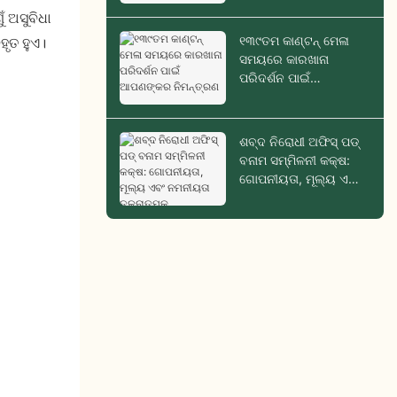
ଁ ଅସୁବିଧା
୧୩୯ତମ କାଣ୍ଟନ୍ ମେଳା
ହୃତ ହୁଏ।
ସମୟରେ କାରଖାନା
ପରିଦର୍ଶନ ପାଇଁ
ଆପଣଙ୍କର ନିମନ୍ତ୍ରଣ
ଶବ୍ଦ ନିରୋଧୀ ଅଫିସ୍ ପଡ୍
ବନାମ ସମ୍ମିଳନୀ କକ୍ଷ:
ଗୋପନୀୟତା, ମୂଲ୍ୟ ଏବଂ
ନମନୀୟତା ତୁଳନାତ୍ମକ