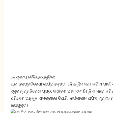
ଡେସ୍କଟପ୍ ବୈଶିଷ୍ଟ୍ୟଗୁଡ଼ିକ:
ଭଲ ଜଳପ୍ରତିରୋଧୀ କାର୍ଯ୍ୟଦକ୍ଷତା, ଦୈନନ୍ଦିନ ସଫା କରିବା ପାଇଁ 
ସ୍କ୍ରାଚ୍-ପ୍ରତିରୋଧୀ ପୃଷ୍ଠ, ସାଧାରଣ ଘଷା ଏବଂ ଛିଣ୍ଡିବା ସହ୍ୟ କରି
ପରିବେଶ ଅନୁକୂଳ ସାମଗ୍ରୀରେ ତିଆରି, ଦୀର୍ଘକାଳୀନ ଅଫିସ୍ ବ୍ୟବହାର
ଉପଯୁକ୍ତ।