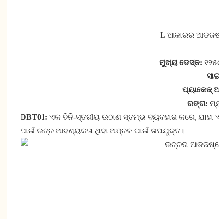
L ଆକାରର ଆଡଜଷ୍ଟେ
ମୁଖ୍ୟ ଡେସ୍କ:
୧୨୫୦
ସାଇ
ପ୍ୟାକେଜ୍ 
ରଙ୍ଗ:
ମ୍ୟ
DBT01:
ଏକ ତିନି-ସ୍ତରୀୟ ଉଠାଣ ସ୍ତମ୍ଭ ବ୍ୟବହାର କରେ, ଯାହା 
ପାଇଁ ଉଚ୍ଚ ଆବଶ୍ୟକତା ଥିବା ଅଞ୍ଚଳ ପାଇଁ ଉପଯୁକ୍ତ।