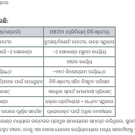
୍ୟତର
ଇଛି:
ଟାଣ୍ଡାର୍ଡ)
DBT01 (ପ୍ରିମିୟମ୍ ତିନି-ଷ୍ଟେଜ୍)
୍ ମୋଟର
ଡୁଆଲ୍/ତିନୋଟି ମୋଟର, ଉଚ୍ଚ ସ୍ଥିରତା
ପାଇଁ ~2 ସେକେଣ୍ଡ
~2 ସେକେଣ୍ଡ (ସୁଗମ କାର୍ଯ୍ୟ)
ନୀରବ କାର୍ଯ୍ୟ
ଯ୍ୟନ୍ତ
~୧୫୦ କିଲୋଗ୍ରାମ ପର୍ଯ୍ୟନ୍ତ
୍ତାଙ୍କ ପାଇଁ ଉପଯୁକ୍ତ
ତିନି-ଷ୍ଟେଜ୍ ସହିତ ବିସ୍ତୃତ ପରିସର
ିସେଟ୍
ଏକାଧିକ ସ୍ମାର୍ଟ ମେମୋରୀ ପ୍ରିସେଟ୍
ଉଣ୍ଡ
ଧକ୍କା-ପ୍ରତିରୋଧୀ + ଉନ୍ନତ ସ୍ଥିରତା
ଉପରେ ପୂର୍ଣ୍ଣ ସମର୍ଥନ
ପ୍ରୋଜେକ୍ଟ ପାଇଁ ଅଧିକ ନମନୀୟତା
େଣ୍ଡ ମଧ୍ୟରେ ଉଚ୍ଚତାର ପ୍ରମୁଖ ସମାୟୋଜନ ସମାପ୍ତ କରିଥିଲେ, ସୁଗମ,
ହୁତ ନୀରବ, ତେଣୁ ଏହା ଖୋଲା-ଯୋଜନା କାର୍ଯ୍ୟାଳୟରେ ମଧ୍ୟ ସହକର୍ମୀଙ୍କୁ 