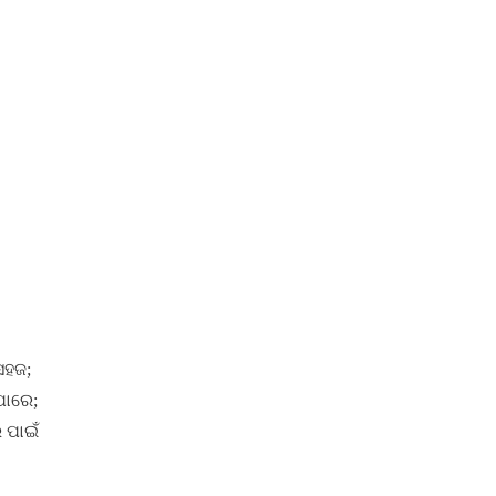
ସହଜ;
ପାରେ;
 ପାଇଁ