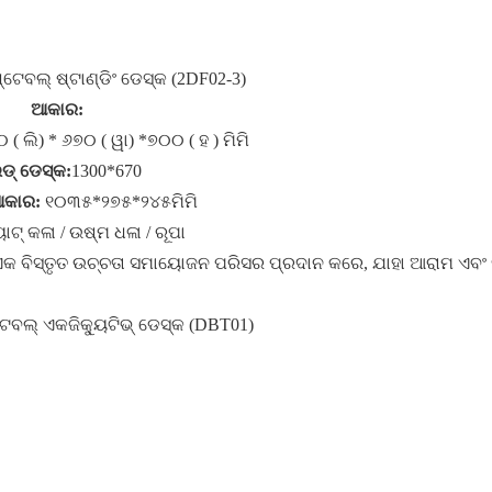
ବଲ୍ ଷ୍ଟାଣ୍ଡିଂ ଡେସ୍କ (2DF02-3)
ଆକାର:
 ( ଲି) * ୬୭୦ ( ୱା) *୭୦୦ ( ହ ) ମିମି
ଡ୍ ଡେସ୍କ:
1300*670
ଆକାର:
୧୦୩୫*୨୭୫*୨୪୫ମିମି
ାଟ୍ କଳା / ଉଷ୍ମ ଧଳା / ରୂପା
ଏକ ବିସ୍ତୃତ ଉଚ୍ଚତା ସମାୟୋଜନ ପରିସର ପ୍ରଦାନ କରେ, ଯାହା ଆରାମ ଏବଂ 