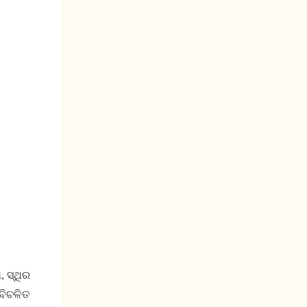
 ସ୍ଥିର
ବିଚଳିତ