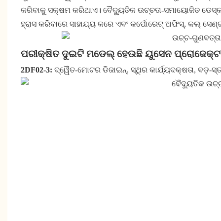
କରିବାକୁ ସକ୍ଷମ କରିଥାଏ। ବୈଦ୍ୟୁତିକ ଉଚ୍ଚତା-ସମାୟୋଜିତ ଡେସ୍କ, ସ
ହ୍ରାସ କରିବାରେ ସାହାଯ୍ୟ କରେ ଏବଂ କର୍ପୋରେଟ୍ ଅଫିସ୍, କଲ୍ ସେଣ୍
ପରୀକ୍ଷିତ ଦୁଇଟି ମଡେଲ୍ ହେଉଛି ୟୁସେନ ପ୍ରୋଜେକ୍
2DF02-3:
ଦ୍ୱୈତ-ମୋଟର ଡିଜାଇନ୍, ସ୍ଥିର କାର୍ଯ୍ୟଦକ୍ଷତା, ବଡ଼-ସ୍