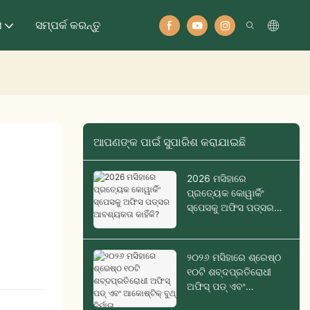
ସ
ସମ୍ପର୍କ କରନ୍ତୁ
ଆପଣଙ୍କ ପାଇଁ ସୁପାରିଶ କରାଯାଇଛି
2026 ମସିହାରେ
ପ୍ରତ୍ୟେକ କୋୱାର୍କିଂ
ସ୍ପେସକୁ ଅଫିସ ପଡ୍ସର
ଆବଶ୍ୟକତା କାହିଁକି?
୨୦୨୬ ମସିହାରେ ଶ୍ରେଷ୍ଠ
୧୦ଟି ଶବ୍ଦପ୍ରତିରୋଧୀ
ଅଫିସ୍ ପଡ୍ ଏବଂ
ଆକୋଷ୍ଟିକ୍ ବୁଥ୍ ନିର୍ମାତା