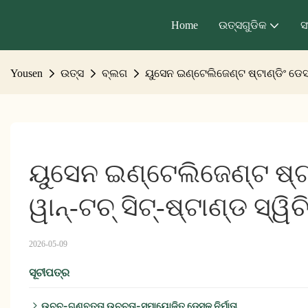
Home
ଉତ୍ସଗୁଡିକ
ସ
Yousen
ଉତ୍ସ
ବ୍ଲଗ
ୟୁସେନ ଇଣ୍ଟେଲିଜେଣ୍ଟ ଷ୍ଟାଣ୍ଡିଂ ଡେସ୍କ
ୟୁସେନ ଇଣ୍ଟେଲିଜେଣ୍ଟ ଷ୍ଟା
ୱାନ୍-ଟଚ୍ ସିଟ୍-ଷ୍ଟାଣ୍ଡ ସ୍ୱିଚି
2026-05-09
ସୂଚୀପତ୍ର
ଉଚ୍ଚ-ଗୁଣବତ୍ତା ଉଚ୍ଚତା-ସମାୟୋଜିତ ଡେସ୍କ ନିର୍ମାତା