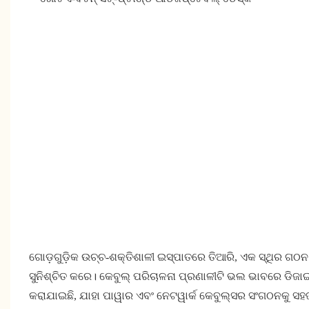
ଗୋଡ଼ଗୁଡ଼ିକ ଉଚ୍ଚ-ଶକ୍ତିଶାଳୀ ଇସ୍ପାତରେ ତିଆରି, ଏକ ସ୍ଥିର ଗଠନ
ସୁନିଶ୍ଚିତ କରେ। କେବୁଲ୍ ପରିଚାଳନା ପ୍ରଣାଳୀଟି ଭଲ ଭାବରେ ଡିଜାଇ
କରାଯାଇଛି, ଯାହା ପାୱାର ଏବଂ ନେଟୱାର୍କ କେବୁଲ୍ସର ସଂଗଠନକୁ ସହ