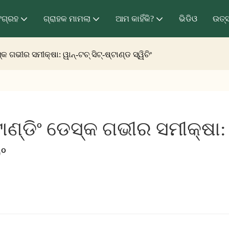
ଂଗ୍ରହ
ଗ୍ରାହକ ମାମଲା
ଆମ କାହିଁକି?
ଭିଡିଓ
ଉତ୍
 ଗଭୀର ସମୀକ୍ଷା: ୱାନ୍-ଟଚ୍ ସିଟ୍-ଷ୍ଟାଣ୍ଡ ସ୍ୱିଚିଂ
ଣ୍ଡିଂ ଡେସ୍କ ଗଭୀର ସମୀକ୍ଷା: 
ଂ