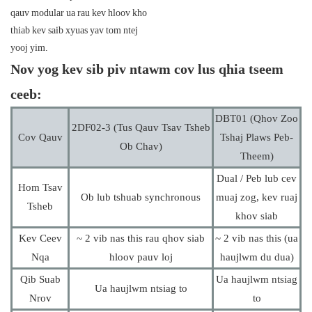
qauv modular ua rau kev hloov kho
thiab kev saib xyuas yav tom ntej
yooj yim.
Nov yog kev sib piv ntawm cov lus qhia tseem
ceeb:
DBT01 (Qhov Zoo
2DF02-3 (Tus Qauv Tsav Tsheb
Cov Qauv
Tshaj Plaws Peb-
Ob Chav)
Theem)
Dual / Peb lub cev
Hom Tsav
Ob lub tshuab synchronous
muaj zog, kev ruaj
Tsheb
khov siab
Kev Ceev
~ 2 vib nas this rau qhov siab
~ 2 vib nas this (ua
Nqa
hloov pauv loj
haujlwm du dua)
Qib Suab
Ua haujlwm ntsiag
Ua haujlwm ntsiag to
Nrov
to