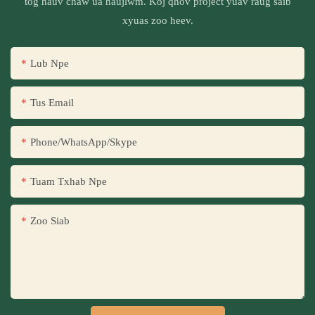
tog hauv chaw ua haujlwm. Koj qhov project yuav raug saib
xyuas zoo heev.
Lub Npe
Tus Email
Phone/WhatsApp/Skype
Tuam Txhab Npe
Zoo Siab