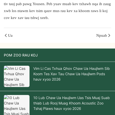
tiv tauj pab pawg Yousen. Peb yuav muab kev txhawb nqa ib zaug
xwb los ntawm kev tsim qauv mus rau kev xa khoom raws li koj
cov kev xav tau tshwj xeeb.
Ua
Npuab
POM ZOO RAU KOJ
Vim Li Cas Txhua Qhov Chaw Ua Haujlwm Sib
Koom Tes Xav Tau Chaw Ua Haujlwm Pods
hauv xyoo 2026
10 Lub Chaw Ua Haujlwm Uas Tsis Muaj Suab
thiab Lub Rooj Muag Khoom Acoustic Zoo
Tshaj Plaws hauv xyoo 2026