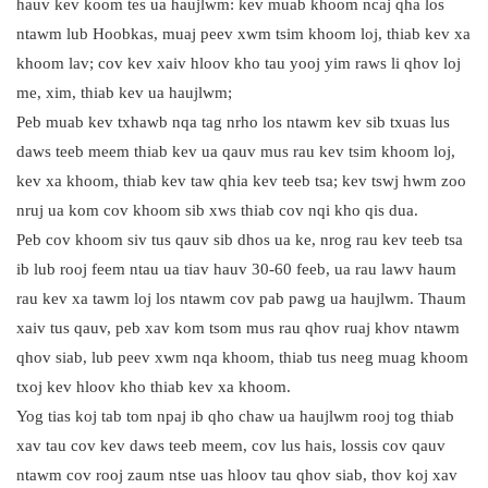
hauv kev koom tes ua haujlwm: kev muab khoom ncaj qha los
ntawm lub Hoobkas, muaj peev xwm tsim khoom loj, thiab kev xa
khoom lav; cov kev xaiv hloov kho tau yooj yim raws li qhov loj
me, xim, thiab kev ua haujlwm;
Peb muab kev txhawb nqa tag nrho los ntawm kev sib txuas lus
daws teeb meem thiab kev ua qauv mus rau kev tsim khoom loj,
kev xa khoom, thiab kev taw qhia kev teeb tsa; kev tswj hwm zoo
nruj ua kom cov khoom sib xws thiab cov nqi kho qis dua.
Peb cov khoom siv tus qauv sib dhos ua ke, nrog rau kev teeb tsa
ib lub rooj feem ntau ua tiav hauv 30-60 feeb, ua rau lawv haum
rau kev xa tawm loj los ntawm cov pab pawg ua haujlwm. Thaum
xaiv tus qauv, peb xav kom tsom mus rau qhov ruaj khov ntawm
qhov siab, lub peev xwm nqa khoom, thiab tus neeg muag khoom
txoj kev hloov kho thiab kev xa khoom.
Yog tias koj tab tom npaj ib qho chaw ua haujlwm rooj tog thiab
xav tau cov kev daws teeb meem, cov lus hais, lossis cov qauv
ntawm cov rooj zaum ntse uas hloov tau qhov siab, thov koj xav