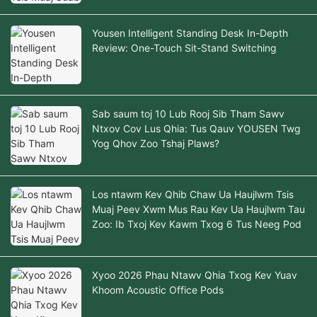
Yousen Intelligent Standing Desk In-Depth
Review: One-Touch Sit-Stand Switching
Sab saum toj 10 Lub Rooj Sib Tham Sawv
Ntxov Cov Lus Qhia: Tus Qauv YOUSEN Twg
Yog Qhov Zoo Tshaj Plaws?
Los ntawm Kev Qhib Chaw Ua Haujlwm Tsis
Muaj Peev Xwm Mus Rau Kev Ua Haujlwm Tau
Zoo: Ib Txoj Kev Kawm Txog 6 Tus Neeg Pod
Xyoo 2026 Phau Ntawv Qhia Txog Kev Yuav
Khoom Acoustic Office Pods