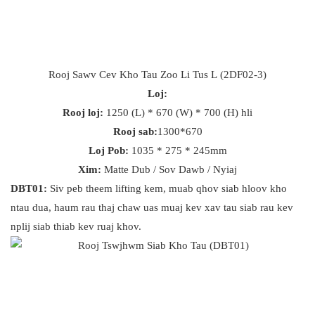
Rooj Sawv Cev Kho Tau Zoo Li Tus L (2DF02-3)
Loj:
Rooj loj:
1250 (L) * 670 (W) * 700 (H) hli
Rooj sab:
1300*670
Loj Pob:
1035 * 275 * 245mm
Xim:
Matte Dub / Sov Dawb / Nyiaj
DBT01:
Siv peb theem lifting kem, muab qhov siab hloov kho
ntau dua, haum rau thaj chaw uas muaj kev xav tau siab rau kev
nplij siab thiab kev ruaj khov.