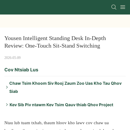
Yousen Intelligent Standing Desk In-Depth 
Review: One-Touch Sit-Stand Switching
2026-05-09
Cov Ntsiab Lus
Chaw Tsim Khoom Siv Rooj Zaum Zoo Uas Kho Tau Qhov
Siab
Ob lub qauv uas tau sim yog cov khoom tseem ceeb uas
Kev Sib Piv ntawm Kev Tsim Qauv thiab Qhov Project
feem ntau siv hauv Yousen project:
Nov yog kev sib piv ntawm cov lus qhia tseem ceeb:
Ntau lub tuam txhab, thaum hloov kho lawv cov chaw ua