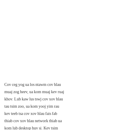
Cov ceg yog ua los ntawm cov hlau
muaj zog heev, ua kom muaj kev ruaj
khov. Lub kaw lus tswj cov xov hlau
tau tsim zoo, ua kom yooj yim rau
kev teeb tsa cov xov hlau fais fab
thiab cov xov hlau network thiab ua
kom lub desktop huv si. Kev tsim