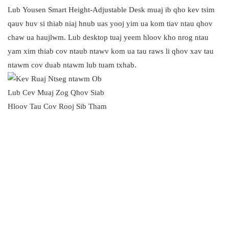
Lub Yousen Smart Height-Adjustable Desk muaj ib qho kev tsim
qauv huv si thiab niaj hnub uas yooj yim ua kom tiav ntau qhov
chaw ua haujlwm. Lub desktop tuaj yeem hloov kho nrog ntau
yam xim thiab cov ntaub ntawv kom ua tau raws li qhov xav tau
ntawm cov duab ntawm lub tuam txhab.