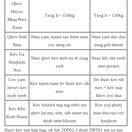
Qhov
Hnyav
Txog li ~ 150kg
Txog li ~ 150kg
Muaj Peev
Xwm
Qhov Siab
Ntau yam, haum rau feem ntau
Ntau yam dav dua
Ntau
cov neeg siv
nrog peb theem
Kev Ua
Ntau qhov kev teeb tsa ib zaug
Ntau lub cim xeeb
Haujlwm
xwb
ntse presets
Nco
Cov yam
Tiv thaiv kev sib
Kev tawm tsam tiv thaiv kev sib
ntxwv kev
tsoo + kev ruaj
tsoo
nyab xeeb
khov zoo dua
Kev txhawb nqa tag nrho rau
Kev ywj pheej
Kev Kho
qhov loj me, xim, sab saum toj,
ntau dua rau cov
Kom Haum
thiab ntim khoom
haujlwm
Hauv kev sim tiag tiag, ob lub 2DF02-3 thiab DBT01 tau ua tiav