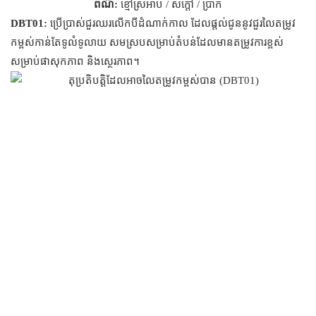
ពណ៌:
ខ្មៅស្រអាប់ / សក្តៅ / ប្រាក់
DBT01:
ប្រើប្រាស់ជួរឈរលើកបីដំណាក់កាល ដែលផ្តល់ជូននូវជួរលៃតម្រូវ
កម្ពស់កាន់តែទូលំទូលាយ សមស្របសម្រាប់តំបន់ដែលមានតម្រូវការខ្ពស់
សម្រាប់ផាសុកភាព និងស្ថេរភាព។