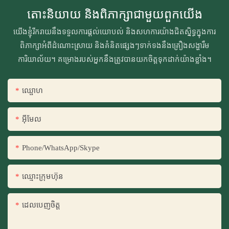
តោះនិយាយ និងពិភាក្សាជាមួយពួកយើង
យើងខ្ញុំរីករាយនឹងទទួលការផ្ដល់យោបល់ និងសហការយ៉ាងជិតស្និទ្ធក្នុងការ
ពិភាក្សាអំពីដំណោះស្រាយ និងគំនិតផ្សេងៗទាក់ទងនឹងគ្រឿងសង្ហារឹម
ការិយាល័យ។ គម្រោងរបស់អ្នកនឹងត្រូវបានយកចិត្តទុកដាក់យ៉ាងខ្លាំង។
ឈ្ផោហ
អ៊ីមែល
Phone/WhatsApp/Skype
ឈ្មោះ​ក្រុម​ហ៊ុន
ដេលបេញចិត្ដ