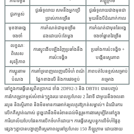
ភាពទម្ងន់
គីឡូក្រាម
ជួរធំទូលាយ សមនឹងអ្នកប្រើ
ជួរធំទូលាយជាងមុនជា
ជួរកម្ពស់
ប្រាស់ភាគច្រើន
មួយនឹងបីដំណាក់កាល
មុខងារអង្គ
ការកំណត់ជាមុនច្រើន
ការកំណត់ជាមុននៃអង្គ
ចងចាំ
ដងដោយប៉ះតែម្តង
ចងចាំឆ្លាតវៃច្រើន
លក្ខណៈ
ការស្ទុះងើបឡើងវិញប្រឆាំងនឹង
ប្រឆាំងការប៉ះទង្គិច +
ពិសេស
ការប៉ះទង្គិច
បង្កើនស្ថេរភាព
សុវត្ថិភាព
ការប្ដូរតាម
ការគាំទ្រពេញលេញលើទំហំ ពណ៌
ភាពបត់បែនខ្ពស់សម្រាប់
បំណង
ផ្នែកខាងលើ និងការវេចខ្ចប់
គម្រោង
នៅក្នុងការធ្វើតេស្តពិតប្រាកដ ទាំង 2DF02-3 និង DBT01 បានបញ្ចប់
ការកែតម្រូវកម្ពស់សំខាន់ៗក្នុងរយៈពេលប្រហែល 2 វិនាទី ជាមួយនឹងចលនា
រលូន និងស្ថិរភាព និងមិនមានការរអាក់រអួលគួរឱ្យកត់សម្គាល់។ ដំណើរការ
លើកគឺស្ងាត់ណាស់ ដូច្នេះវានឹងមិនរំខានដល់មិត្តរួមការងារសូម្បីតែនៅក្នុង
ការិយាល័យបែបផែនការបើកចំហក៏ដោយ។ ការធ្វើតេស្តបន្ទុកលើទំហំផ្ទៃតុ
ផ្សេងៗគ្នាបានបង្ហាញពីស្ថេរភាពល្អនៅប្រហែល 150 គីឡូក្រាម ដោយងាយ