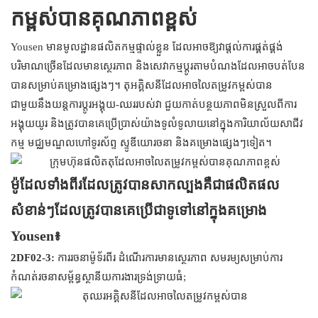
កម្ពស់បានគុណភាពខ្ពស់
Yousen មានមូលដ្ឋានផលិតកម្មផ្ទាល់ខ្លួន ដែលអាចឱ្យវាផ្តល់ការផ្គត់ផ្គង់
បរិមាណច្រើនដែលមានស្ថេរភាព និងសេវាកម្មប្ដូរតាមបំណងដែលអាចបត់បែន
បានសម្រាប់គម្រោងផ្សេងៗ។ តុអគ្គិសនីដែលអាចលៃតម្រូវកម្ពស់បាន
ជាមួយនឹងយន្តការប្តូរអង្គុយ-ឈររបស់វា ជួយកាត់បន្ថយភាពមិនស្រួលពីការ
អង្គុយយូរ និងត្រូវបានគេប្រើប្រាស់យ៉ាងទូលំទូលាយនៅក្នុងការិយាល័យសាជីវ
កម្ម មជ្ឈមណ្ឌលហៅទូរស័ព្ទ ស្ទូឌីយោរចនា និងគម្រោងផ្សេងៗទៀត។
ម៉ូដែលទាំងពីរដែលត្រូវបានសាកល្បងគឺជាផលិតផល
សំខាន់ៗដែលត្រូវបានគេប្រើជាទូទៅនៅក្នុងគម្រោង
Yousen៖
2DF02-3:
ការរចនាម៉ូទ័រពីរ ដំណើរការមានស្ថេរភាព សមរម្យសម្រាប់ការ
កំណត់រចនាសម្ព័ន្ធស្ថានីយការងារទ្រង់ទ្រាយធំ;