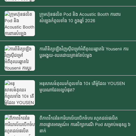
ក្រុមហ៊ុនផលិត Pod និង Acoustic Booth ការពារ
សំឡេងកំពូលទាំង 10 ក្នុងឆ្នាំ 2026
ការពិនិត្យឡើងវិញស៊ីជម្រៅអំពីតុឈរឆ្លាតវៃ Yousen៖ ការ
ប្តូរអង្គុយ-ឈរដោយគ្រាន់តែប៉ះម្តង
អនុសាសន៍តុឈរកំពូលទាំង 10៖ តើម៉ូដែល YOUSEN
មួយណាដែលល្អបំផុត?
ពីភាពវឹកវរនៃការិយាល័យបើកចំហរ រហូតដល់ផលិត
ភាពផ្តោតអារម្មណ៍៖ ការសិក្សាករណី Pod សម្រាប់មនុស្ស ៦
នាក់