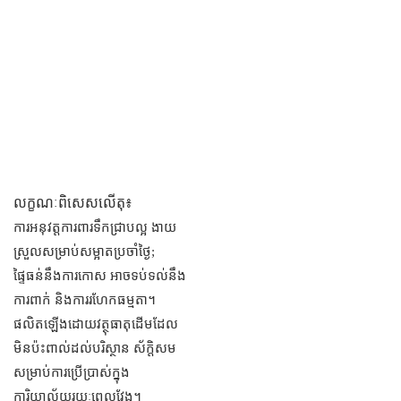
លក្ខណៈពិសេសលើតុ៖
ការអនុវត្តការពារទឹកជ្រាបល្អ ងាយ
ស្រួលសម្រាប់សម្អាតប្រចាំថ្ងៃ;
ផ្ទៃធន់នឹងការកោស អាចទប់ទល់នឹង
ការពាក់ និងការរហែកធម្មតា។
ផលិតឡើងដោយវត្ថុធាតុដើមដែល
មិនប៉ះពាល់ដល់បរិស្ថាន ស័ក្តិសម
សម្រាប់ការប្រើប្រាស់ក្នុង
ការិយាល័យរយៈពេលវែង។