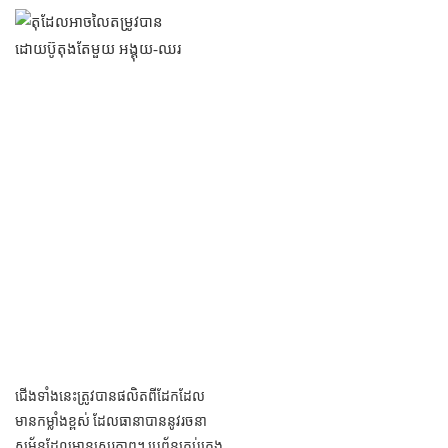
ជើង​ទាំង​នេះ​ត្រូវ​បាន​ផលិត​ពី​ដែក​ដែល​
មាន​កម្លាំង​ខ្ពស់ ដែល​ធានា​បាន​នូវ​រចនា
សម្ព័ន្ធ​ដែល​មាន​ស្ថេរភាព។ ប្រព័ន្ធ​គ្រប់គ្រង​