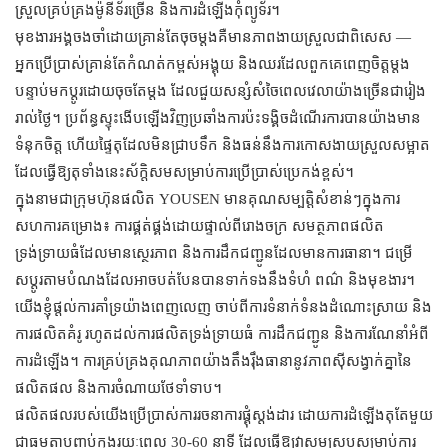
ស្រួលគ្រប់គ្រងម៉ូនីទ័រច្រើន និងការដំឡើងកុំព្យូទ័រ។
មុខងារ​អង្គចងចាំ​ដោយ​គ្រាន់តែ​ចុច​ម្តង​គឺ​មាន​ភាពងាយស្រួល​ជាពិសេស —
អ្នកប្រើប្រាស់​គ្រាន់តែ​កំណត់​កម្ពស់​អង្គុយ និង​ឈរ​ដែល​ពួកគេ​ពេញចិត្ត​ម្តង
បន្ទាប់មក​ប្តូរ​ដោយ​ចុច​តែម្តង ដែល​ជួយ​សន្សំសំចៃ​ពេលវេលា​យ៉ាងច្រើន​ជា​រៀង
រាល់ថ្ងៃ។ ប្រព័ន្ធ​ស្ទុះ​ងើបឡើង​វិញ​ប្រឆាំង​ការប៉ះទង្គិច​ដំណើរការ​បាន​យ៉ាង​មាន​
ទំនុកចិត្ត ហើយ​ផ្ទៃតុ​ដែល​មិន​ជ្រាប​ទឹក និង​ធន់នឹង​ការកោស​ងាយស្រួល​សម្អាត
ដែល​ធ្វើឱ្យ​តុ​ទាំងនេះ​ស័ក្តិសម​សម្រាប់​ការប្រើប្រាស់​ប្រេកង់​ខ្ពស់។
ក្នុងនាមជាក្រុមហ៊ុនផលិត YOUSEN មានគុណសម្បត្តិសំខាន់ៗក្នុងការ
សហការគម្រោង៖ ការផ្គត់ផ្គង់ដោយផ្ទាល់ពីរោងចក្រ សមត្ថភាពផលិត
ទ្រង់ទ្រាយធំដែលមានស្ថេរភាព និងការដឹកជញ្ជូនដែលមានការធានា។ ជម្រើ
សប្ដូរតាមបំណងដែលអាចបត់បែនបានទាក់ទងនឹងទំហំ ពណ៌ និងមុខងារ។
យើងខ្ញុំផ្តល់ការគាំទ្រយ៉ាងពេញលេញ ចាប់ពីការទំនាក់ទំនងដំណោះស្រាយ និង
ការផលិតគំរូ រហូតដល់ការផលិតទ្រង់ទ្រាយធំ ការដឹកជញ្ជូន និងការណែនាំអំពី
ការដំឡើង។ ការគ្រប់គ្រងគុណភាពយ៉ាងតឹងរ៉ឹងធានានូវភាពស៊ីសង្វាក់គ្នានៃ
ផលិតផល និងការចំណាយថែទាំទាប។
ផលិតផលរបស់យើងប្រើប្រាស់ការរចនាការផ្គុំស្តង់ដារ ដោយការដំឡើងតុតែមួយ
ជាធម្មតាបញ្ចប់ក្នុងរយៈពេល 30-60 នាទី ដែលធ្វើឱ្យវាសមស្របសម្រាប់ការ