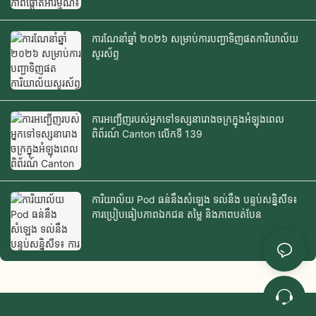
ការណែនាំឆ្នាំ ២០២៦ សម្រាប់ការបញ្ជាទិញផតការិយាល័យ
សូរស័ព្ទ
ការអញ្ជើញរបស់អ្នកទៅទស្សនារោងចក្រក្នុងអំឡុងពេល
ពិព័រណ៍ Canton លើកទី 139
ការិយាល័យ Pod ធន់នឹងសំឡេង ទល់នឹង បន្ទប់សន្និសីទ៖
ការប្រៀបធៀបភាពឯកជន តម្លៃ និងភាពបត់បែន