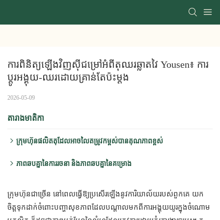
ការពិនិត្យឡើងវិញស៊ីជម្រៅអំពីតុឈរឆ្លាតវៃ Yousen៖ ការ
ប្តូរអង្គុយ-ឈរដោយគ្រាន់តែប៉ះម្តង
2026-05-09
តារាងមាតិកា
ក្រុមហ៊ុនផលិតតុដែលអាចលៃតម្រូវកម្ពស់បានគុណភាពខ្ពស់
ម៉ូដែលទាំងពីរដែលត្រូវបានសាកល្បងគឺជាផលិតផលសំខាន់ៗដែលត្រូវបានគេ
ភាពឆបគ្នានៃការរចនា និងភាពឆបគ្នានៃគម្រោង
ប្រើជាទូទៅនៅក្នុងគម្រោង Yousen៖
នេះគឺជាការប្រៀបធៀបនៃលក្ខណៈបច្ចេកទេសស្នូល៖
ក្រុមហ៊ុនជាច្រើន នៅពេលធ្វើឱ្យប្រសើរឡើងនូវការិយាល័យរបស់ពួកគេ យក
ចិត្តទុកដាក់ចំពោះបញ្ហាសុខភាពដែលបណ្តាលមកពីការអង្គុយយូរក្នុងចំណោម