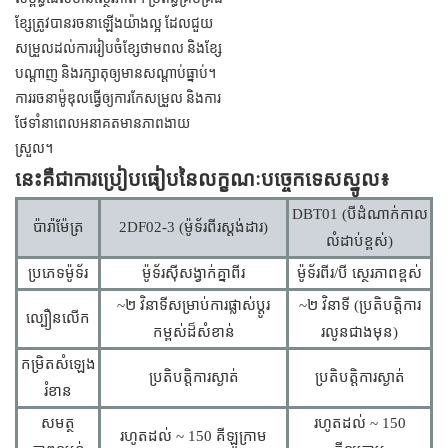
ខ្សែ​ត្រូវ​បាន​រចនា​ឡើង​យ៉ាង​ល្អ ដែល​ជួយ​
សម្រួល​ដល់​ការ​រៀបចំ​ខ្សែ​ថាមពល និង​ខ្សែ​
បណ្តាញ និង​រក្សា​តុ​ឲ្យ​មាន​សណ្តាប់ធ្នាប់។
ការ​រចនា​ម៉ូឌុល​ធ្វើ​ឲ្យ​ការ​កែសម្រួល និង​ការ​
ថែទាំ​នា​ពេល​អនាគត​មាន​ភាព​ងាយ
ស្រួល។
នេះគឺជាការប្រៀបធៀបនៃលក្ខណៈបច្ចេកទេសស្នូល៖
DBT01 (បីដំណាក់កាល
ប៉ារ៉ាម៉ែត្រ
2DF02-3 (ម៉ូទ័រពីរស្តង់ដារ)
លំដាប់ខ្ពស់)
ប្រភេទម៉ូទ័រ
ម៉ូទ័រ​ស៊ីសង្វាក់​គ្នា​ពីរ
ម៉ូទ័រពីរ/បី ស្ថេរភាពខ្ពស់
~២ វិនាទីសម្រាប់ការផ្លាស់ប្តូរ
~២ វិនាទី (ប្រតិបត្តិការ
ល្បឿនលើក
កម្ពស់ដ៏សំខាន់
រលូនជាងមុន)
កម្រិតសំឡេង
ប្រតិបត្តិការស្ងាត់
ប្រតិបត្តិការស្ងាត់
រំខាន
សមត្ថ
រហូតដល់ ~ 150
រហូតដល់ ~ 150 គីឡូក្រាម