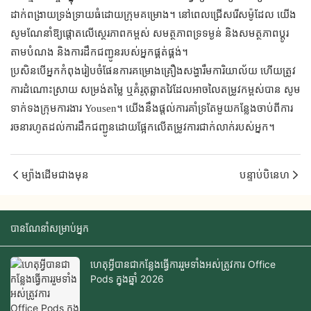
ដាក់ពង្រាយទ្រង់ទ្រាយធំដោយក្រុមគម្រោង។ នៅពេលជ្រើសរើសម៉ូដែល យើង
សូមណែនាំឱ្យផ្តោតលើស្ថេរភាពកម្ពស់ សមត្ថភាពទ្រទម្ងន់ និងសមត្ថភាពប្ដូរ
តាមបំណង និងការដឹកជញ្ជូនរបស់អ្នកផ្គត់ផ្គង់។
ប្រសិនបើអ្នកកំពុងរៀបចំផែនការគម្រោងគ្រឿងសង្ហារឹមការិយាល័យ ហើយត្រូវ
ការដំណោះស្រាយ សម្រង់តម្លៃ ឬគំរូតុឆ្លាតវៃដែលអាចលៃតម្រូវកម្ពស់បាន សូម
ទាក់ទងក្រុមការងារ Yousen។ យើងនឹងផ្តល់ការគាំទ្រតែមួយកន្លែងចាប់ពីការ
រចនារហូតដល់ការដឹកជញ្ជូនដោយផ្អែកលើតម្រូវការជាក់លាក់របស់អ្នក។
ម្យ៉ាងដើមជាងមុន
បន្ទាប់បិនេហ
បានណែនាំសម្រាប់អ្នក
ហេតុអ្វីបានជាកន្លែងធ្វើការរួមទាំងអស់ត្រូវការ Office
Pods ក្នុងឆ្នាំ 2026