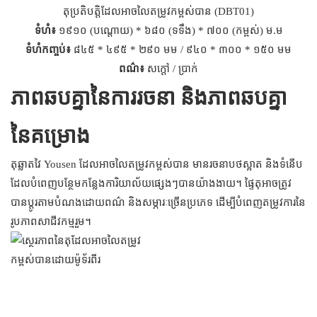
តុ​ប្រតិបត្តិ​ដែល​អាច​លៃតម្រូវ​កម្ពស់​បាន (DBT01)
ទំហំ៖
១៩១០ (បណ្តោយ) * ៦៨០ (ទទឹង) * ៧០០ (កម្ពស់) ម.ម
ទំហំកញ្ចប់៖
៨៤៥ * ៤៩៥ * ២៩០ មម / ៩៤០ * ៣០០ * ១៥០ មម
ពណ៌៖
សក្តៅ / ប្រាក់
ភាពឆបគ្នានៃការរចនា និងភាពឆបគ្នា
នៃគម្រោង
តុ​ឆ្លាតវៃ Yousen ដែល​អាច​លៃតម្រូវ​កម្ពស់​បាន មាន​រចនាបថ​ស្អាត និង​ទំនើប
ដែល​បំពេញ​បន្ថែម​កន្លែង​ការិយាល័យ​ផ្សេងៗ​បាន​យ៉ាង​ងាយ។ ផ្ទៃតុ​អាច​ត្រូវ​
បាន​ប្ដូរ​តាម​បំណង​ដោយ​ពណ៌ និង​សម្ភារៈ​ច្រើន​ប្រភេទ ដើម្បី​បំពេញ​តម្រូវការ​នៃ​
រូបភាព​សាជីវកម្ម​រួម។