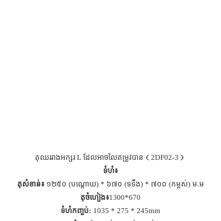
តុឈររាងអក្សរ L ដែលអាចលៃតម្រូវបាន（2DF02-3）
ទំហំ៖
តុសំខាន់៖
១២៥០ (បណ្តោយ) * ៦៧០ (ទទឹង) * ៧០០ (កម្ពស់) ម.ម
តុចំហៀង៖
1300*670
ទំហំកញ្ចប់:
1035 * 275 * 245mm