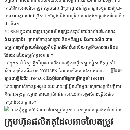
បុគ្គលិក ក៏ដូចជាភាពបត់បែននៃលំហដែលត្រូវការដោយគំរូការងារចម្រុះ។ តុ
ឆ្លាតវៃដែលអាចលៃតម្រូវកម្ពស់បាន ពីព្រោះពួកវាគាំទ្រការផ្លាស់ប្តូរការអង្គុយ-
ឈរ បានក្លាយជាជម្រើសជាក់ស្តែង និងពេញនិយមនៅក្នុងគម្រោងការិយាល័យ
ជាច្រើន។
YOSEN ក្នុងនាមជាក្រុមហ៊ុនផលិតគ្រឿងសង្ហារឹមការិយាល័យដែលមាន
ជំនាញវិជ្ជាជីវៈ ផ្តោតលើការស្រាវជ្រាវ និងអភិវឌ្ឍន៍ និងការផលិត
តាម
តម្រូវការទ្រង់ទ្រាយធំនៃតុប្រតិបត្តិ កៅអីការិយាល័យ ស្ថានីយការងារ និងតុ
ដែលអាចលៃតម្រូវកម្ពស់បាន
។
នៅក្នុងការពិនិត្យឡើងវិញនេះ យើងបានធ្វើការធ្វើតេស្តលម្អិតលើតុឆ្លាតវៃ
សំខាន់ៗចំនួនពីររបស់ YOUSEN ដែលអាចលៃតម្រូវកម្ពស់បាន —
ម៉ូដែល
ស្តង់ដារម៉ូទ័រពីរ 2DF02-3 និងម៉ូដែលបីផ្នែកកម្រិតខ្ពស់ DBT01
—
ដោយផ្តោតលើការប្តូរអង្គុយ-ឈរដោយប្រើប៊ូតុងតែមួយ ស្ថេរភាពប្រតិបត្តិការ
និងការអនុវត្តគម្រោង ដោយផ្តល់ជាឯកសារយោងសម្រាប់ការជ្រើសរើស
គម្រោងសហគ្រាស។
ក្រុមហ៊ុនផលិតតុដែលអាចលៃតម្រូវ