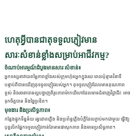
ហេតុអ្វីបានជាតុទទួលភ្ញៀវមាន
សារៈសំខាន់ខ្លាំងសម្រាប់អាជីវកម្ម?
ចំណាប់អារម្មណ៍ដំបូងមានសារៈសំខាន់៖
អ្នកទស្សនាវាយតម្លៃភាពខ្លាំងរបស់ក្រុមហ៊ុនអ្នកក្នុងរយៈពេលប៉ុន្មានវិនាទី
បន្ទាប់ពីបានឃើញតុទទួលភ្ញៀវរបស់អ្នក។ តុទទួលភ្ញៀវដែលមានគុណភាព
ខ្ពស់ និងរចនាបានល្អបង្ហាញពីរូបភាពម៉ាកយីហោដែលមានជំនាញវិជ្ជាជីវៈ អាច
ទុកចិត្តបាន និងច្នៃប្រឌិត។
មុខងារ និងប្រសិទ្ធភាព៖
កន្លែងផ្ទុកទិន្នន័យ រន្ធដោតភ្លើង និងប្រព័ន្ធភ្លើងបំភ្លឺដែលភ្ជាប់មកជាមួយ ធ្វើឱ្យ
បុគ្គលិកផ្នែកទទួលភ្ញៀវកាន់តែមានផាសុកភាព និងមានប្រសិទ្ធភាព។