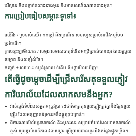
បរិស្ថាន និងបន្ទាត់រលោងជាងមុន និងមានសោភ័ណភាពជាងមុន។
ការប្រៀបធៀបសម្ភារៈទូទៅ៖
ឈើរឹង / ស្រទាប់ឈើ៖ កក់ក្ដៅ និងប្រណីត សមរម្យសម្រាប់អាជីវកម្មបែប
ប្រពៃណី។
ក្តារបន្ទះឡាមីណេត / សម្ភារៈសមាសធាតុទំនើប៖ ប្រើប្រាស់បានយូរ ងាយស្រួល
សម្អាត និងសន្សំសំចៃ។
កញ្ចក់ + លោហៈ៖ ទម្ងន់ស្រាល ទំនើប និងថ្លាមើលឃើញ។
តើធ្វើដូចម្តេចដើម្បីជ្រើសរើសតុទទួលភ្ញៀវ
ការិយាល័យដែលសាកសមនឹងអ្នក?
វាស់ស្ទង់ទំហំរបស់អ្នក៖ ត្រូវប្រាកដថាវិមាត្រតុទទួលភ្ញៀវត្រូវគ្នានឹងផ្ទៃទទួល
ភ្ញៀវ ដែលអនុញ្ញាតឱ្យមានទទឹងផ្លូវគ្រប់គ្រាន់។
ពិចារណាលើលំហូរចរាចរណ៍ និងមុខងារ៖ សម្រាប់តំបន់ដែលមានចរាចរណ៍
ខ្ពស់ សូមផ្តល់អាទិភាពដល់សម្ភារៈប្រើប្រាស់បានយូរ និងកន្លែងផ្ទុកច្រើន។