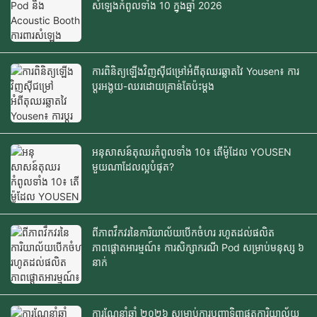
សំឡេងកំពូលទាំង 10 ក្នុងឆ្នាំ 2026
ការពិនិត្យឡើងវិញស៊ីជម្រៅអំពីតុឈរឆ្លាតវៃ Yousen៖ ការ
ប្តូរអង្គុយ-ឈរដោយគ្រាន់តែប៉ះម្តង
អនុសាសន៍តុឈរកំពូលទាំង 10៖ តើម៉ូដែល YOUSEN
មួយណាដែលល្អបំផុត?
ពីភាពវឹកវរនៃការិយាល័យបើកចំហរ រហូតដល់ផលិត
ភាពផ្តោតអារម្មណ៍៖ ការសិក្សាករណី Pod សម្រាប់មនុស្ស ៦
នាក់
ការណែនាំឆ្នាំ ២០២៦ សម្រាប់ការបញ្ជាទិញផតការិយាល័យ