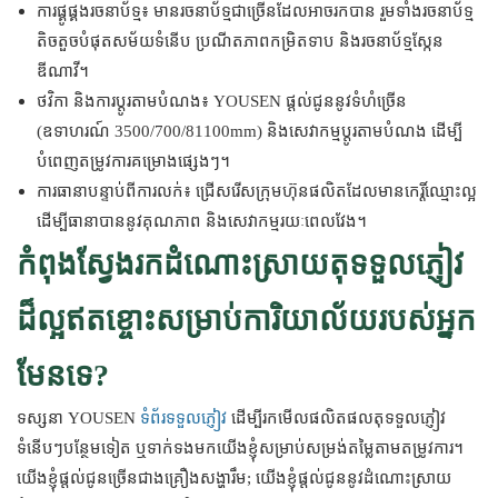
ការផ្គូផ្គងរចនាប័ទ្ម៖ មានរចនាប័ទ្មជាច្រើនដែលអាចរកបាន រួមទាំងរចនាប័ទ្ម
តិចតួចបំផុតសម័យទំនើប ប្រណីតភាពកម្រិតទាប និងរចនាប័ទ្មស្កែន
ឌីណាវី។
ថវិកា និងការប្ដូរតាមបំណង៖ YOUSEN ផ្តល់ជូននូវទំហំច្រើន
(ឧទាហរណ៍ 3500/700/81100mm) និងសេវាកម្មប្ដូរតាមបំណង ដើម្បី
បំពេញតម្រូវការគម្រោងផ្សេងៗ។
ការធានាបន្ទាប់ពីការលក់៖ ជ្រើសរើសក្រុមហ៊ុនផលិតដែលមានកេរ្តិ៍ឈ្មោះល្អ
ដើម្បីធានាបាននូវគុណភាព និងសេវាកម្មរយៈពេលវែង។
កំពុងស្វែងរកដំណោះស្រាយតុទទួលភ្ញៀវ
ដ៏ល្អឥតខ្ចោះសម្រាប់ការិយាល័យរបស់អ្នក
មែនទេ?
ទស្សនា YOUSEN
ទំព័រ​ទទួល​ភ្ញៀវ
ដើម្បីរកមើលផលិតផលតុទទួលភ្ញៀវ
ទំនើបៗបន្ថែមទៀត ឬទាក់ទងមកយើងខ្ញុំសម្រាប់សម្រង់តម្លៃតាមតម្រូវការ។
យើងខ្ញុំផ្តល់ជូនច្រើនជាងគ្រឿងសង្ហារឹម; យើងខ្ញុំផ្តល់ជូននូវដំណោះស្រាយ