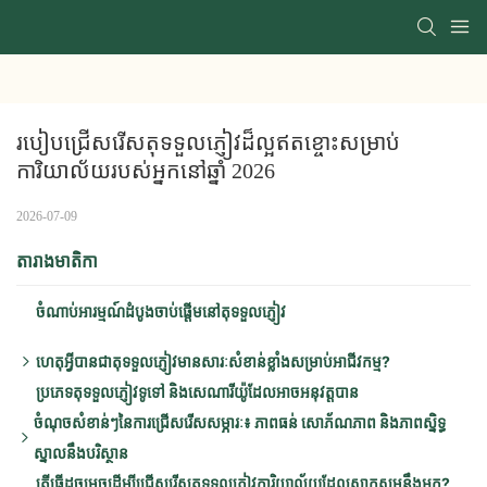
របៀបជ្រើសរើសតុទទួលភ្ញៀវដ៏ល្អឥតខ្ចោះសម្រាប់
ការិយាល័យរបស់អ្នកនៅឆ្នាំ 2026
2026-07-09
តារាងមាតិកា
ចំណាប់អារម្មណ៍ដំបូងចាប់ផ្តើមនៅតុទទួលភ្ញៀវ
ហេតុអ្វីបានជាតុទទួលភ្ញៀវមានសារៈសំខាន់ខ្លាំងសម្រាប់អាជីវកម្ម?
ប្រភេទតុទទួលភ្ញៀវទូទៅ និងសេណារីយ៉ូដែលអាចអនុវត្តបាន
ចំណាប់អារម្មណ៍ដំបូងមានសារៈសំខាន់៖
ចំណុចសំខាន់ៗនៃការជ្រើសរើសសម្ភារៈ៖ ភាពធន់ សោភ័ណភាព និងភាពស្និទ្ធ
មុខងារ និងប្រសិទ្ធភាព៖
ស្នាលនឹងបរិស្ថាន
សោភ័ណភាពលំហ៖
តើធ្វើដូចម្តេចដើម្បីជ្រើសរើសតុទទួលភ្ញៀវការិយាល័យដែលសាកសមនឹងអ្នក?
ការប្ដូរតាមបំណងម៉ាក៖
ការប្រៀបធៀបសម្ភារៈទូទៅ៖