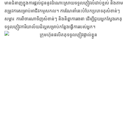
មានជំនាញក្នុងការផ្តល់ជូននូវដំណោះស្រាយទទួលភ្ញៀវលំដាប់ខ្ពស់ និងតាម
តម្រូវការសម្រាប់អាជីវកម្មសកល។ ការណែនាំនេះបំបែកប្រភេទតុសំខាន់ៗ
សម្ភារៈ ការពិចារណាទិញសំខាន់ៗ និងនិន្នាការរចនា ដើម្បីជួយអ្នកស្វែងរកតុ
ទទួលភ្ញៀវការិយាល័យដ៏ល្អសម្រាប់កន្លែងធ្វើការរបស់អ្នក។