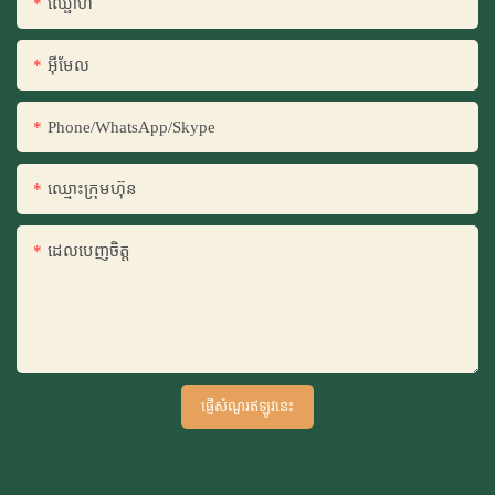
ឈ្ផោហ
អ៊ីមែល
Phone/WhatsApp/Skype
ឈ្មោះ​ក្រុម​ហ៊ុន
ដេលបេញចិត្ដ
ផ្ញើសំណួរឥឡូវនេះ