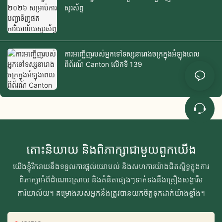
សូរស័ព្ទ
ការអញ្ជើញរបស់អ្នកទៅទស្សនារោងចក្រក្នុងអំឡុងពេល
ពិព័រណ៍ Canton លើកទី 139
តោះនិយាយ និងពិភាក្សាជាមួយពួកយើង
យើងខ្ញុំរីករាយនឹងទទួលការផ្ដល់យោបល់ និងសហការយ៉ាងជិតស្និទ្ធក្នុងការ
ពិភាក្សាអំពីដំណោះស្រាយ និងគំនិតផ្សេងៗទាក់ទងនឹងគ្រឿងសង្ហារឹម
ការិយាល័យ។ គម្រោងរបស់អ្នកនឹងត្រូវបានយកចិត្តទុកដាក់យ៉ាងខ្លាំង។