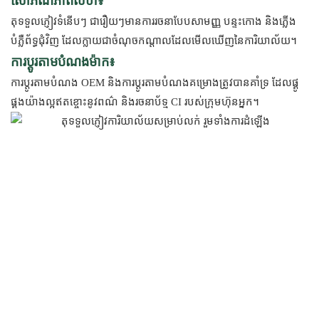
សោភ័ណភាពលំហ៖
តុទទួលភ្ញៀវទំនើបៗ ជារឿយៗមានការរចនាបែបសាមញ្ញ បន្ទះកោង និងភ្លើង
បំភ្លឺព័ទ្ធជុំវិញ ដែលក្លាយជាចំណុចកណ្តាលដែលមើលឃើញនៃការិយាល័យ។
ការប្ដូរតាមបំណងម៉ាក៖
ការប្ដូរតាមបំណង OEM និងការប្ដូរតាមបំណងគម្រោងត្រូវបានគាំទ្រ ដែលផ្គូ
ផ្គងយ៉ាងល្អឥតខ្ចោះនូវពណ៌ និងរចនាប័ទ្ម CI របស់ក្រុមហ៊ុនអ្នក។