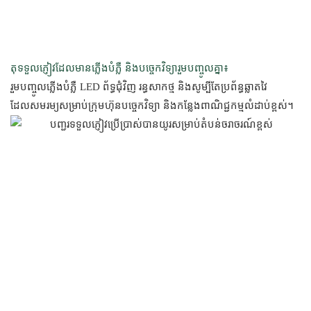
តុទទួលភ្ញៀវដែលមានភ្លើងបំភ្លឺ និងបច្ចេកវិទ្យារួមបញ្ចូលគ្នា៖
រួមបញ្ចូលភ្លើងបំភ្លឺ LED ព័ទ្ធជុំវិញ រន្ធសាកថ្ម និងសូម្បីតែប្រព័ន្ធឆ្លាតវៃ
ដែលសមរម្យសម្រាប់ក្រុមហ៊ុនបច្ចេកវិទ្យា និងកន្លែងពាណិជ្ជកម្មលំដាប់ខ្ពស់។