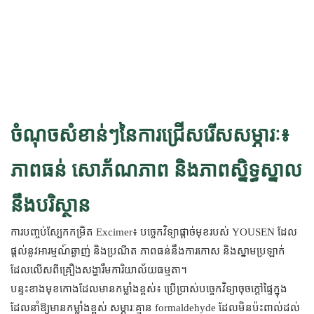
ចំណុចសំខាន់ៗនៃការជ្រើសរើសសម្ភារៈ៖
ភាពធន់ សោភ័ណភាព និងភាពស្និទ្ធស្នាល
នឹងបរិស្ថាន
ការបញ្ចប់ស្បែកកម្រិត Excimer៖ បច្ចេកវិទ្យាផ្តាច់មុខរបស់ YOUSEN ដែល
ផ្តល់នូវអារម្មណ៍ឆ្ងាញ់ និងប្រណីត ភាពធន់នឹងការកោស និងស្នាមប្រឡាក់
ដែលលើសពីគ្រឿងសង្ហារឹមការិយាល័យធម្មតា។
បន្ទះខាងមុខកោងដែលមានកម្លាំងខ្ពស់៖ ប្រើប្រាស់បច្ចេកវិទ្យាចុចក្តៅផ្ទៃក្នុង
ដែលនាំឱ្យមានកម្លាំងខ្ពស់ សម្ភារៈគ្មាន formaldehyde ដែលមិនប៉ះពាល់ដល់