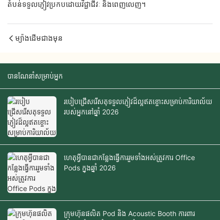
តំបន់ទទួលភ្ញៀវប្រកបដោយវិជ្ជាជីវៈ និងពេញលេញ។
ម្យ៉ាងដើមជាងមុន
បានណែនាំសម្រាប់អ្នក
របៀបជ្រើសរើសតុទទួលភ្ញៀវដ៏ល្អឥតខ្ចោះសម្រាប់ការិយាល័យ
របស់អ្នកនៅឆ្នាំ 2026
ហេតុអ្វីបានជាកន្លែងធ្វើការរួមទាំងអស់ត្រូវការ Office
Pods ក្នុងឆ្នាំ 2026
ក្រុមហ៊ុនផលិត Pod និង Acoustic Booth ការពារ