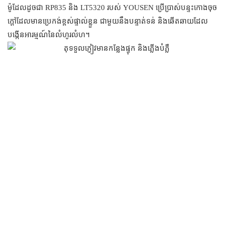
ម៉ូដែលដូចជា RP835 និង LT5320 របស់ YOUSEN ប្រើប្រាស់បន្ទះកោងចុច
ក្តៅដែលមានប្រេកង់ខ្ពស់ផ្ទាល់ខ្លួន ជាមួយនឹងបន្ទាត់ទន់ និងឆើតឆាយដែល
បង្កើនអារម្មណ៍នៃលំហូរលំហ។