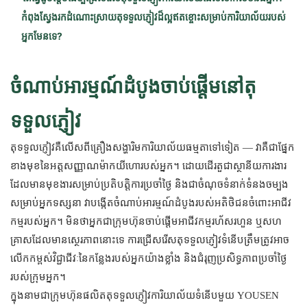
កំពុងស្វែងរកដំណោះស្រាយតុទទួលភ្ញៀវដ៏ល្អឥតខ្ចោះសម្រាប់ការិយាល័យរបស់
អ្នកមែនទេ?
ចំណាប់អារម្មណ៍ដំបូងចាប់ផ្តើមនៅតុ
ទទួលភ្ញៀវ
តុទទួលភ្ញៀវគឺលើសពីគ្រឿងសង្ហារិមការិយាល័យធម្មតាទៅទៀត — វាគឺជាផ្នែក
ខាងមុខនៃអត្តសញ្ញាណម៉ាកយីហោរបស់អ្នក។ ដោយដើរតួជាស្ថានីយការងារ
ដែលមានមុខងារសម្រាប់ប្រតិបត្តិការប្រចាំថ្ងៃ និងជាចំណុចទំនាក់ទំនងចម្បង
សម្រាប់អ្នកទស្សនា វាបង្កើតចំណាប់អារម្មណ៍ដំបូងរបស់អតិថិជនចំពោះអាជីវ
កម្មរបស់អ្នក។ មិនថាអ្នកជាក្រុមហ៊ុនចាប់ផ្តើមអាជីវកម្មរហ័សរហួន ឬសហ
គ្រាសដែលមានស្ថេរភាពនោះទេ ការជ្រើសរើសតុទទួលភ្ញៀវទំនើបត្រឹមត្រូវអាច
លើកកម្ពស់វិជ្ជាជីវៈនៃកន្លែងរបស់អ្នកយ៉ាងខ្លាំង និងជំរុញប្រសិទ្ធភាពប្រចាំថ្ងៃ
របស់ក្រុមអ្នក។
ក្នុងនាមជាក្រុមហ៊ុនផលិតតុទទួលភ្ញៀវការិយាល័យទំនើបមួយ YOUSEN