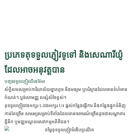
ប្រភេទតុទទួលភ្ញៀវទូទៅ និងសេណារីយ៉ូ
ដែលអាចអនុវត្តបាន
បញ្ជរទទួលភ្ញៀវលីនេអ៊ែរ៖
ស័ក្តិសមសម្រាប់ការិយាល័យខ្នាតតូច និងមធ្យម ឬបរិស្ថានដែលមានទំហំមាន
កំណត់។ ប្លង់សាមញ្ញ សន្សំសំចៃខ្ពស់។
តុទទួលភ្ញៀវរាងអក្សរ L/រាងអក្សរ U៖ ផ្តល់កន្លែងធ្វើការ និងកន្លែងផ្ទុកទំនិញ
កាន់តែច្រើន សមរម្យសម្រាប់ទីតាំងដែលមានចរាចរណ៍ច្រើនដូចជាសណ្ឋាគារ
គ្លីនិក ឬមជ្ឈមណ្ឌលសេវាកម្មអតិថិជន។