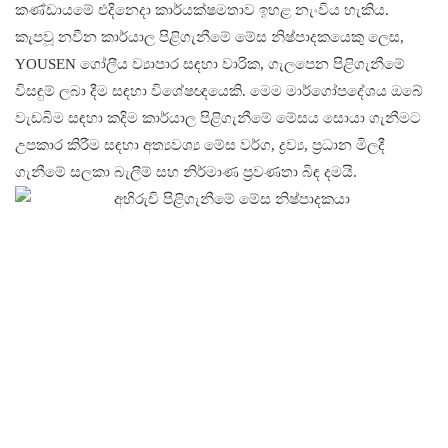
කණ්ඩායමේ එදිනෙදා කාර්යක්ෂමතාව ඉහළ නැංවිය හැකිය.
කැපවූ නවීන කාර්යාල පිළිගැනීමේ මේස නිෂ්පාදකයෙකු ලෙස,
YOUSEN ගෝලීය ව්‍යාපාර සඳහා වාරික, ගැලපෙන පිළිගැනීමේ
විසඳුම් ලබා දීම සඳහා විශේෂඥයෙකි. මෙම මාර්ගෝපදේශය ඔබේ
වැඩබිම සඳහා කදිම කාර්යාල පිළිගැනීමේ මේසය සොයා ගැනීමට
උපකාර කිරීම සඳහා අත්‍යවශ්‍ය මේස වර්ග, ද්‍රව්‍ය, ප්‍රධාන මිලදී
ගැනීමේ සලකා බැලීම් සහ නිර්මාණ ප්‍රවණතා බිඳ දමයි.