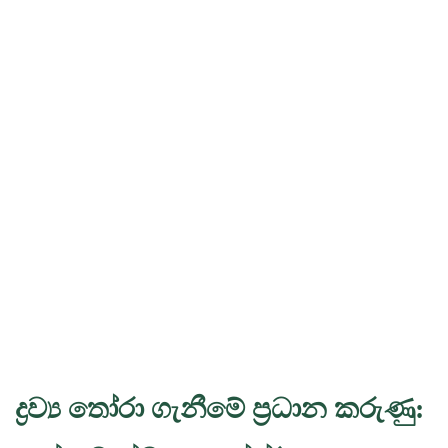
ද්‍රව්‍ය තෝරා ගැනීමේ ප්‍රධාන කරුණු: