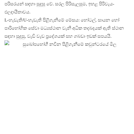
පරිසරයන් සඳහා සුදුසු වේ. සරල පිරිසැලසුම, ඉහළ පිරිවැය-
ඵලදායීතාවය.
L-හැඩැති/U-හැඩැති පිළිගැනීමේ මේසය: හෝටල්, සායන හෝ
පාරිභෝගික සේවා මධ්‍යස්ථාන වැනි අධික තදබදයක් ඇති ස්ථාන
සඳහා සුදුසු, වැඩි වැඩ ප්‍රදේශයක් සහ ගබඩා ඉඩක් සපයයි.