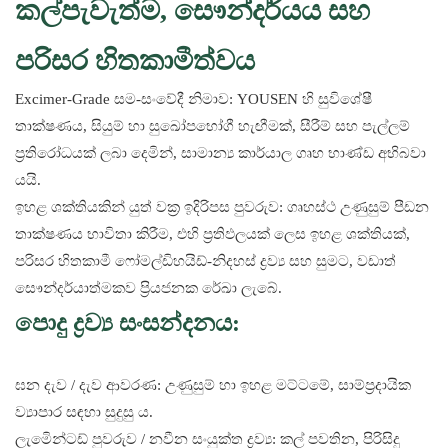
කල්පැවැත්ම, සෞන්දර්යය සහ
පරිසර හිතකාමීත්වය
Excimer-Grade සම-සංවේදී නිමාව: YOUSEN හි සුවිශේෂී
තාක්ෂණය, සියුම් හා සුඛෝපභෝගී හැඟීමක්, සීරීම් සහ පැල්ලම්
ප්‍රතිරෝධයක් ලබා දෙමින්, සාමාන්‍ය කාර්යාල ගෘහ භාණ්ඩ අභිබවා
යයි.
ඉහළ ශක්තියකින් යුත් වක්‍ර ඉදිරිපස පුවරුව: ගෘහස්ථ උණුසුම් පීඩන
තාක්ෂණය භාවිතා කිරීම, එහි ප්‍රතිඵලයක් ලෙස ඉහළ ශක්තියක්,
පරිසර හිතකාමී ෆෝමල්ඩිහයිඩ්-නිදහස් ද්‍රව්‍ය සහ සුමට, වඩාත්
සෞන්දර්යාත්මකව ප්‍රියජනක රේඛා ලැබේ.
පොදු ද්‍රව්‍ය සංසන්දනය:
ඝන දැව / දැව ආවරණ: උණුසුම් හා ඉහළ මට්ටමේ, සාම්ප්‍රදායික
ව්‍යාපාර සඳහා සුදුසු ය.
ලැමිෙන්ටඩ් පුවරුව / නවීන සංයුක්ත ද්‍රව්‍ය: කල් පවතින, පිරිසිදු