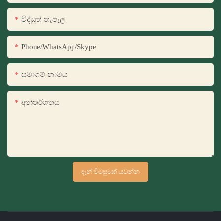
විද්යුත් තැපෑල
Phone/WhatsApp/Skype
සමාගම් නාමය
අන්තර්ගතය
දැන් විමසුමක් යවන්න