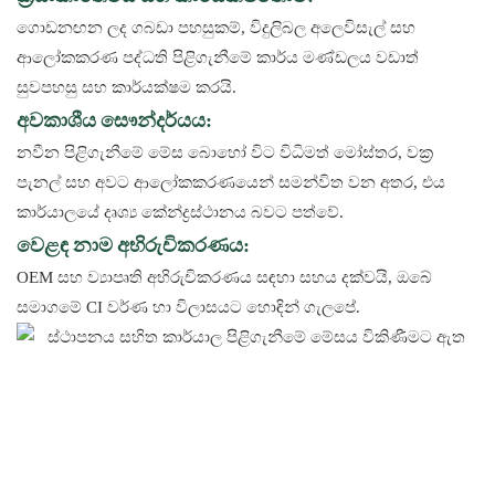
ගොඩනඟන ලද ගබඩා පහසුකම්, විදුලිබල අලෙවිසැල් සහ
ආලෝකකරණ පද්ධති පිළිගැනීමේ කාර්ය මණ්ඩලය වඩාත්
සුවපහසු සහ කාර්යක්ෂම කරයි.
අවකාශීය සෞන්දර්යය:
නවීන පිළිගැනීමේ මේස බොහෝ විට විධිමත් මෝස්තර, වක්‍ර
පැනල් සහ අවට ආලෝකකරණයෙන් සමන්විත වන අතර, එය
කාර්යාලයේ දෘශ්‍ය කේන්ද්‍රස්ථානය බවට පත්වේ.
වෙළඳ නාම අභිරුචිකරණය:
OEM සහ ව්‍යාපෘති අභිරුචිකරණය සඳහා සහය දක්වයි, ඔබේ
සමාගමේ CI වර්ණ හා විලාසයට හොඳින් ගැලපේ.