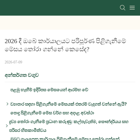
2026 දී ඔබේ කාර්යාලයට පරිපූර්ණ පිළිගැනීමේ 
මේසය තෝරා ගන්නේ කෙසේද?
2026-07-09
අන්තර්ගත වගුව
පළමු හැඟීම් ඉදිරිපස මේසයෙන් ආරම්භ වේ
ව්‍යාපාර සඳහා පිළිගැනීමේ මේසයක් එතරම් වැදගත් වන්නේ ඇයි?
පොදු පිළිගැනීමේ මේස වර්ග සහ අදාළ අවස්ථා
පළමු හැඟීම වැදගත් වේ:
ද්‍රව්‍ය තෝරා ගැනීමේ ප්‍රධාන කරුණු: කල්පැවැත්ම, සෞන්දර්යය සහ
ක්‍රියාකාරීත්වය සහ කාර්යක්ෂමතාව:
පරිසර හිතකාමීත්වය
අවකාශීය සෞන්දර්යය:
ඔබට ගැලපෙන කාර්යාල පිළිගැනීමේ මේසය තෝරා ගන්නේ
වෙළඳ නාම අභිරුචිකරණය:
පොදු ද්‍රව්‍ය සංසන්දනය: