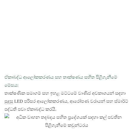
ඒකාබද්ධ ආලෝකකරණය සහ තාක්ෂණය සහිත පිළිගැනීමේ
මේසය:
තාක්ෂණික සමාගම් සහ ඉහළ මට්ටමේ වාණිජ අවකාශයන් සඳහා
සුදුසු LED පරිසර ආලෝකකරණය, ආරෝපණ වරායන් සහ ස්මාර්ට්
පද්ධති පවා ඒකාබද්ධ කරයි.