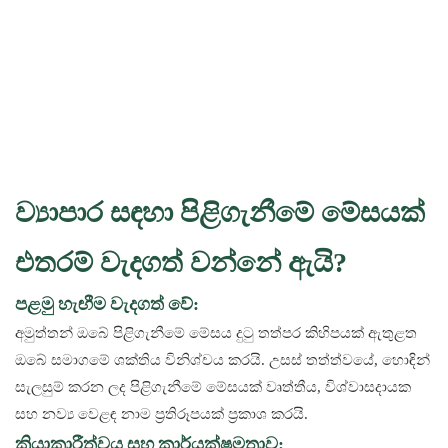
ව්‍යාපාර සඳහා පිළිගැනීමේ මේසයක්
එතරම් වැදගත් වන්නේ ඇයි?
පළමු හැඟීම වැදගත් වේ:
අමුත්තන් ඔබේ පිළිගැනීමේ මේසය දුටු තත්පර කිහිපයක් ඇතුළත
ඔබේ සමාගමේ ශක්තිය විනිශ්චය කරයි. උසස් තත්ත්වයේ, හොඳින්
සැලසුම් කරන ලද පිළිගැනීමේ මේසයක් වෘත්තීය, විශ්වාසදායක
සහ නව්‍ය වෙළඳ නාම ප්‍රතිරූපයක් ප්‍රකාශ කරයි.
ක්‍රියාකාරීත්වය සහ කාර්යක්ෂමතාව: