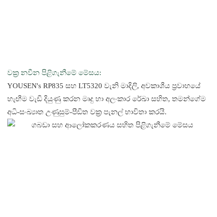
වක්‍ර නවීන පිළිගැනීමේ මේසය:
YOUSEN's RP835 සහ LT5320 වැනි මාදිලි, අවකාශීය ප්‍රවාහයේ
හැඟීම වැඩි දියුණු කරන මෘදු හා අලංකාර රේඛා සහිත, තමන්ගේම
අධි-සංඛ්‍යාත උණුසුම්-පීඩිත වක්‍ර පැනල් භාවිතා කරයි.