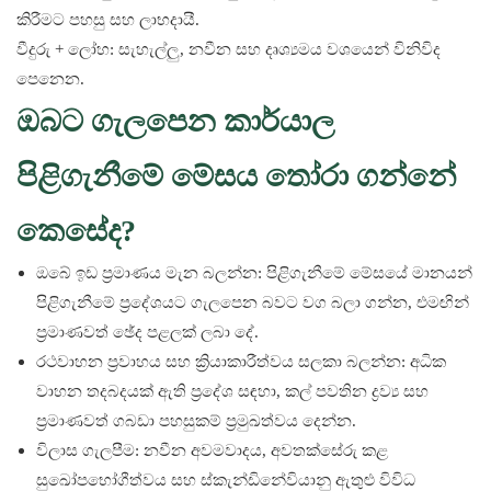
කිරීමට පහසු සහ ලාභදායී.
වීදුරු + ලෝහ: සැහැල්ලු, නවීන සහ දෘශ්‍යමය වශයෙන් විනිවිද
පෙනෙන.
ඔබට ගැලපෙන කාර්යාල
පිළිගැනීමේ මේසය තෝරා ගන්නේ
කෙසේද?
ඔබේ ඉඩ ප්‍රමාණය මැන බලන්න: පිළිගැනීමේ මේසයේ මානයන්
පිළිගැනීමේ ප්‍රදේශයට ගැලපෙන බවට වග බලා ගන්න, එමඟින්
ප්‍රමාණවත් ඡේද පළලක් ලබා දේ.
රථවාහන ප්‍රවාහය සහ ක්‍රියාකාරීත්වය සලකා බලන්න: අධික
වාහන තදබදයක් ඇති ප්‍රදේශ සඳහා, කල් පවතින ද්‍රව්‍ය සහ
ප්‍රමාණවත් ගබඩා පහසුකම් ප්‍රමුඛත්වය දෙන්න.
විලාස ගැලපීම: නවීන අවමවාදය, අවතක්සේරු කළ
සුඛෝපභෝගීත්වය සහ ස්කැන්ඩිනේවියානු ඇතුළු විවිධ