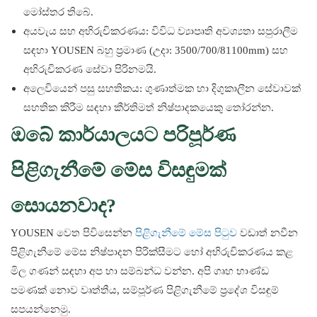
මෝස්තර තිබේ.
අයවැය සහ අභිරුචිකරණය: විවිධ ව්‍යාපෘති අවශ්‍යතා සපුරාලීම
සඳහා YOUSEN බහු ප්‍රමාණ (උදා: 3500/700/81100mm) සහ
අභිරුචිකරණ සේවා පිරිනමයි.
අලෙවියෙන් පසු සහතිකය: ගුණාත්මක හා දිගුකාලීන සේවාවක්
සහතික කිරීම සඳහා කීර්තිමත් නිෂ්පාදකයෙකු තෝරන්න.
ඔබේ කාර්යාලයට පරිපූර්ණ
පිළිගැනීමේ මේස විසඳුමක්
සොයනවාද?
YOUSEN වෙත පිවිසෙන්න
පිළිගැනීමේ මේස පිටුව
වඩාත් නවීන
පිළිගැනීමේ මේස නිෂ්පාදන පිරික්සීමට හෝ අභිරුචිකරණය කළ
මිල ගණන් සඳහා අප හා සම්බන්ධ වන්න. අපි ගෘහ භාණ්ඩ
පමණක් නොව වෘත්තීය, සම්පූර්ණ පිළිගැනීමේ ප්‍රදේශ විසඳුම්
සපයන්නෙමු.