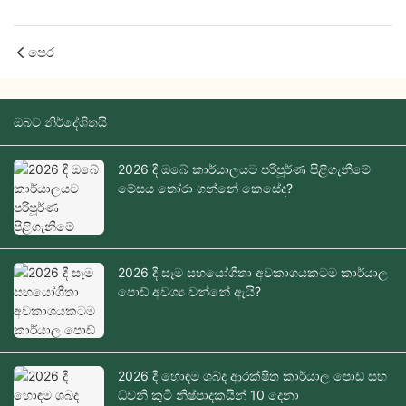
පෙර
ඔබට නිර්දේශිතයි
2026 දී ඔබේ කාර්යාලයට පරිපූර්ණ පිළිගැනීමේ
මේසය තෝරා ගන්නේ කෙසේද?
2026 දී සෑම සහයෝගීතා අවකාශයකටම කාර්යාල
පොඩ් අවශ්‍ය වන්නේ ඇයි?
2026 දී හොඳම ශබ්ද ආරක්ෂිත කාර්යාල පොඩ් සහ
ධ්වනි කුටි නිෂ්පාදකයින් 10 දෙනා