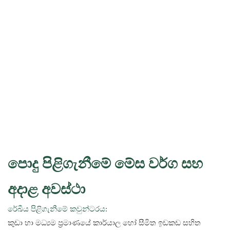
පොදු පිළිගැනීමේ මේස වර්ග සහ
අදාළ අවස්ථා
රේඛීය පිළිගැනීමේ කවුන්ටරය:
කුඩා හා මධ්‍යම ප්‍රමාණයේ කාර්යාල හෝ සීමිත ඉඩකඩ සහිත