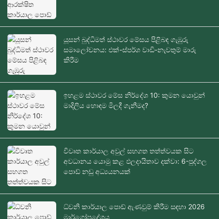
යූසන් බුද්ධිමත් ස්ථාවර මේසය පිළිබඳ ගැඹුරු
සමාලෝචනය: එක්-ස්පර්ශ වාඩි-නැවතුම් මාරු
කිරීම
ඉහළම ස්ථාවර මේස නිර්දේශ 10: කුමන යොවුන්
මාදිලිය හොඳම මිලදී ගැනීමද?
විවෘත කාර්යාල අවුල් සහගත තත්ත්වයක සිට
අවධානය යොමු කළ ඵලදායිතාව දක්වා: 6-පුද්ගල
පොඩ් නඩු අධ්‍යයනයක්
ධ්වනි කාර්යාල පොඩ් ඇණවුම් කිරීම සඳහා 2026
මාර්ගෝපදේශය