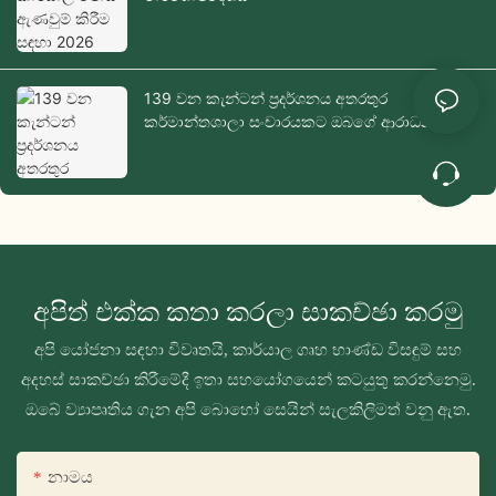
139 වන කැන්ටන් ප්‍රදර්ශනය අතරතුර
කර්මාන්තශාලා සංචාරයකට ඔබගේ ආරාධනය
අපිත් එක්ක කතා කරලා සාකච්ඡා කරමු
අපි යෝජනා සඳහා විවෘතයි, කාර්යාල ගෘහ භාණ්ඩ විසඳුම් සහ
අදහස් සාකච්ඡා කිරීමේදී ඉතා සහයෝගයෙන් කටයුතු කරන්නෙමු.
ඔබේ ව්‍යාපෘතිය ගැන අපි බොහෝ සෙයින් සැලකිලිමත් වනු ඇත.
නාමය