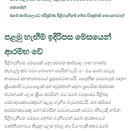
කෙසේද?
ඔබේ කාර්යාලයට පරිපූර්ණ පිළිගැනීමේ මේස විසඳුමක් සොයනවාද?
පළමු හැඟීම් ඉදිරිපස මේසයෙන්
ආරම්භ වේ
පිළිගැනීමේ මේසයක් යනු සම්මත කාර්යාල ගෘහ භාණ්ඩ
කැබැල්ලකට වඩා බොහෝ සෙයින් වැඩි ය - එය ඔබේ වෙළඳ
නාමයේ අනන්‍යතාවයේ ප්‍රමුඛස්ථානයයි. දෛනික මෙහෙයුම් සඳහා
ක්‍රියාකාරී වැඩපොළක් සහ අමුත්තන් සඳහා ප්‍රාථමික ස්පර්ශක
ස්ථානයක් ලෙස ක්‍රියා කරමින්, එය ඔබේ ව්‍යාපාරය පිළිබඳ
සේවාදායකයෙකුගේ පළමු හැඟීම හැඩගස්වයි. ඔබ කඩිසර
ආරම්භකයෙකු හෝ ස්ථාපිත ව්‍යවසායයක් වේවා, නිවැරදි නවීන
පිළිගැනීමේ මේසය තෝරා ගැනීමෙන් ඔබේ අවකාශයේ
වෘත්තීයභාවය තියුනු ලෙස ඉහළ නැංවිය හැකි අතර ඔබේ