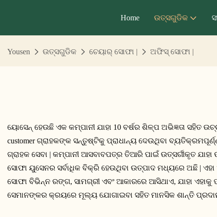
Home
ଉତ୍ସଗୁଡିକ
ସ
Yousen
ଉତ୍ସଗୁଡିକ
ଚେୟାର୍ ସୋଫା |
ଅଫିସ୍ ସୋଫା |
ୟୋସେନ୍ ହେଉଛି ଏକ କମ୍ପାନୀ ଯାହା 10 ବର୍ଷର ଶିଳ୍ପ ଅଭିଜ୍ଞତା ସହିତ
customer ଗ୍ରାହକଙ୍କ ସନ୍ତୁଷ୍ଟିକୁ ପ୍ରାଧାନ୍ୟ ଦେଉଥିବା ବ୍ୟତିକ୍ରମପୂର
ଗ୍ରାହକ ସେବା | କମ୍ପାନୀ ଆସବାବପତ୍ର ତିଆରି ପାଇଁ ଉତ୍ସର୍ଗୀକୃତ ଯ
ସୋଫା ୟୁସେନର ସର୍ବାଧିକ ବିକ୍ରି ହେଉଥିବା ଉତ୍ପାଦ ମଧ୍ୟରେ ଅଛି | ଏହ
ସୋଫା ବିଭିନ୍ନ ରଙ୍ଗ, ସାମଗ୍ରୀ ଏବଂ ଆକାରରେ ଆସିଥାଏ, ଯାହା ଏହାକୁ ପ
ସେମାନଙ୍କର କ୍ରୟରେ ମୂଲ୍ୟ ଯୋଗାଇବା ସହିତ ମାନସିକ ଶାନ୍ତି ପ୍ରଦାନ