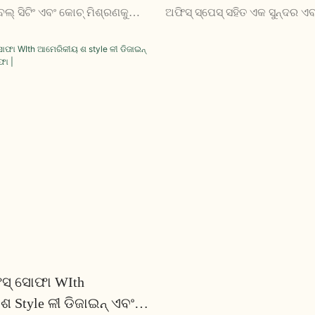
 ସିଟିଂ ଏବଂ କୋଚ୍ ମିଶ୍ରଣକୁ
ଅଫିସ୍ ସ୍ପେସ୍ ସହିତ ଏକ ସୁନ୍ଦର ଏ
ର୍ଯ୍ୟକ୍ଷେତ୍ରକୁ ଫିଟ୍ କରିବାକୁ
ଯୋଗ | ଏହାର ସ୍ଥାପନ ଏବଂ ସରଳ 
ହାର ବହୁମୁଖୀ ଡିଜାଇନ୍ ଏହାକୁ ଯେକ
ସହିତ, ଏହା ଦ୍ୱାରା ଏବଂ ଉତ୍ସକୁ ସ୍
 ପରିବେଶ ପାଇଁ ଉପଯୁକ୍ତ କରିଥାଏ |
ସମ୍ପୂର୍ଣ୍ଣ ଅଛି
ିସ୍ ସୋଫା WIth
 Style ଳୀ ଡିଜାଇନ୍ ଏବଂ 3