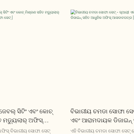
 ଦୀର୍ଘସ୍ଥାୟୀ ଆରାମ ଏବଂ ଶ style ଳୀ
ସହିତ ଏକ ସୁନ୍ଦର ଡିଜାଇନ୍ ବ featu
 ଏହି ସ୍ଥାୟୀ ଏବଂ ଉଚ୍ଚ-ଶେଷ
| ଏହା ଆରାମ ଏବଂ ସ୍ଥାୟୀତ୍ୱ ପ୍ରଦ
ତ ଏକ ବିଳାସପୂର୍ଣ୍ଣ ଆସନ ଅଭିଜ୍ଞତା
ଯେକ any ଣସି ଅଫିସ୍ ରିସେପ୍ସନ୍
ୁ |
ଉପଯୁକ୍ତ ଯୋଗ କରିଥାଏ |
ବଲ୍ ସିଟିଂ ଏବଂ କୋଚ୍
ବିଭାଗୀୟ ଚମଡା ସୋଫା ସେଟ୍
 ମଡ୍ୟୁଲାର୍ ଅଫିସ୍
ଏବଂ ଆରାମଦାୟକ ଡିଜାଇନ୍ 
ଫା ସେଟ୍ |
ଆଧୁନିକ ଅଫିସ୍ ଆସବାବପତ୍
 ଅଫିସ୍ ବିଭାଗୀୟ ସୋଫା ସେଟ୍
ଏହି ବିଭାଗୀୟ ଚମଡା ସୋଫା ସେଟ୍ 