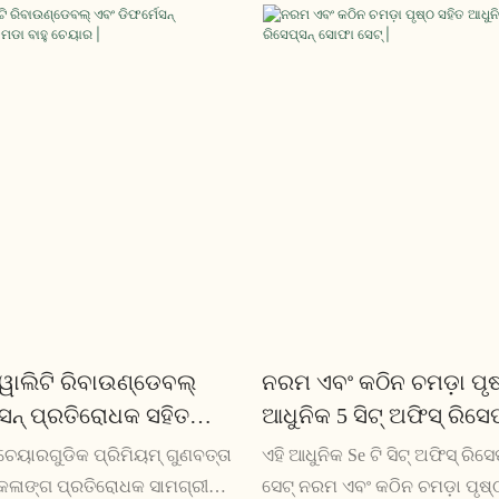
୍ୱାଲିଟି ରିବାଉଣ୍ଡେବଲ୍
ନରମ ଏବଂ କଠିନ ଚମଡ଼ା ପୃଷ
େସନ୍ ପ୍ରତିରୋଧକ ସହିତ
ଆଧୁନିକ 5 ସିଟ୍ ଅଫିସ୍ ରିସେ
ଚେୟାର |
ସେଟ୍ |
 ଚେୟାରଗୁଡିକ ପ୍ରିମିୟମ୍ ଗୁଣବତ୍ତା
ଏହି ଆଧୁନିକ Se ଟି ସିଟ୍ ଅଫିସ୍ ରି
ବିକଳାଙ୍ଗ ପ୍ରତିରୋଧକ ସାମଗ୍ରୀ
ସେଟ୍ ନରମ ଏବଂ କଠିନ ଚମଡ଼ା ପୃଷ