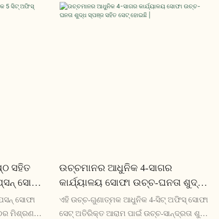
୍ଠ ସହିତ
ଉଚ୍ଚମାନର ଆଧୁନିକ 4-ସାଗର
ପ୍ସନ୍ ସୋଫା
କାର୍ଯ୍ୟାଳୟ ସୋଫା ଉଚ୍ଚ-ଘନତା ଶୁଦ୍ଧ
ସ୍ପଞ୍ଜ ସହିତ ସେଟ୍ ହୋଇଛି |
ସେପସନ୍ ସୋଫା
ଏହି ଉଚ୍ଚ-ଗୁଣାତ୍ମକ ଆଧୁନିକ 4-ସିଟ୍ ଅଫିସ୍ ସୋଫା
୍ଠର ମିଶ୍ରଣ
ସେଟ୍ ଅତିରିକ୍ତ ଆରାମ ପାଇଁ ଉଚ୍ଚ-ସାନ୍ଦ୍ରତା ଶୁଦ୍ଧ