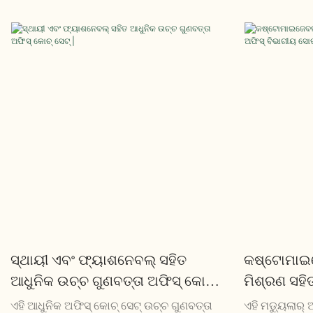
ଡିଜାଇନ୍ ପ୍ରଦାନ କରେ ଯାହା ନିଶ୍ଚିତ ଭାବରେ
ସହିତ ଗର୍ବ କରେ,
ପ୍ରଭାବିତ କରିବ | ଏହାର ପ୍ଲସ୍ କୁଶ ଏବଂ
ନିଶ୍ଚିତ କରେ |
ସମସାମୟିକ ଦୃଶ୍ୟ ସହିତ, ଏହା ଯେକ any ଣସି
ଖଣ୍ଡଗୁଡ଼ିକ ସହି
ଆଧୁନିକ ସ୍ଥାନ ପାଇଁ ଉପଯୁକ୍ତ ଯୋଗ |
ଉପଭୋଗ କରନ୍ତ
ସ୍ଥାୟୀ ଏବଂ ଫ୍ୟାଶନେବଲ୍ ସହିତ
କଷ୍ଟୋମାଇଜେ
ଆଧୁନିକ ଉଚ୍ଚ ଗୁଣବତ୍ତା ଅଫିସ୍ କୋଚ୍
ମିଶ୍ରଣ ସହିତ
ସେଟ୍ |
ବିଭାଗୀୟ ସୋ
ଏହି ଆଧୁନିକ ଅଫିସ୍ କୋଚ୍ ସେଟ୍ ଉଚ୍ଚ ଗୁଣବତ୍ତା
ଏହି ମଡ୍ୟୁଲାର୍