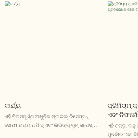
କାର୍ଯ୍ୟ
ପ୍ରିମିୟମ୍ କ
ଏବଂ ଡିଫର୍ମ
ଏହି ବିଳାସପୂର୍ଣ୍ଣ ଆଧୁନିକ ଷ୍ଟାଇଲ୍ ରିସେପ୍ସନ୍
ଚମଡା ବାହୁ 
ସୋଫା ଉଭୟ ଅଫିସ୍ ଏବଂ ଲିଭିଙ୍ଗ୍ ରୁମ୍ ସ୍ପେସ୍
ଏହି ଚମଡ଼ା ବାହୁ
ପାଇଁ ଉପଯୁକ୍ତ, ଏକ ସୁନ୍ଦର ଏବଂ ଅତ୍ୟାଧୁନିକ
ପୁନର୍ବାର ଏବଂ 