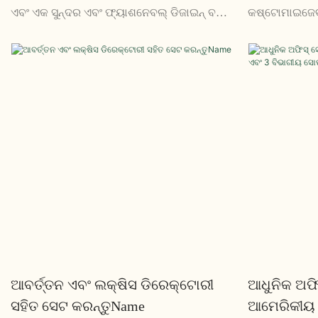
ଏବଂ ଏକ ସୁନ୍ଦର ଏବଂ ଫ୍ୟାଶନେବଲ୍ ଡିଜାଇନ୍ ବ
କଷ୍ଟୋମାଇଜେବଲ୍
features ଶିଷ୍ଟ୍ୟ ଯାହା ଉଭୟ ସ୍ଥାୟୀ ଏବଂ
ଯେକ any ଣସି କା
ଆରାମଦାୟକ | ଯେକ any ଣସି ସମସାମୟିକ
ଅନୁମତି ଦିଏ | ଏ
କାର୍ଯ୍ୟାଳୟ ସ୍ଥାନ ପାଇଁ ଉପଯୁକ୍ତ |
any ଣସି ଅଫିସ୍
ଆବର୍ତ୍ତନ ଏବଂ ଲକ୍ଷିସ ଡିରେକ୍ଟୋରୀ
ଆଧୁନିକ ଅଫ
ସହିତ ସେଟ କରନ୍ତୁName
ଆମେରିକୀୟ ଶ