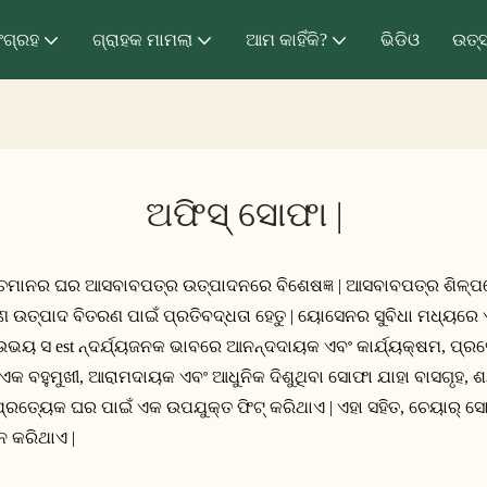
ଂଗ୍ରହ
ଗ୍ରାହକ ମାମଲା
ଆମ କାହିଁକି?
ଭିଡିଓ
ଉତ୍
ଅଫିସ୍ ସୋଫା |
 ଉଚ୍ଚମାନର ଘର ଆସବାବପତ୍ର ଉତ୍ପାଦନରେ ବିଶେଷଜ୍ଞ | ଆସବାବପତ୍ର ଶିଳ୍ପ
୍ଣ୍ଣ ଉତ୍ପାଦ ବିତରଣ ପାଇଁ ପ୍ରତିବଦ୍ଧତା ହେତୁ | ୟୋସେନର ସୁବିଧା ମଧ୍ୟରେ 
ାହା ଉଭୟ ସ est ନ୍ଦର୍ଯ୍ୟଜନକ ଭାବରେ ଆନନ୍ଦଦାୟକ ଏବଂ କାର୍ଯ୍ୟକ୍ଷମ, 
ା ଏକ ବହୁମୁଖୀ, ଆରାମଦାୟକ ଏବଂ ଆଧୁନିକ ଦିଶୁଥିବା ସୋଫା ଯାହା ବାସଗୃହ,
୍ରତ୍ୟେକ ଘର ପାଇଁ ଏକ ଉପଯୁକ୍ତ ଫିଟ୍ କରିଥାଏ | ଏହା ସହିତ, ଚେୟାର୍ ସୋଫ
 କରିଥାଏ |