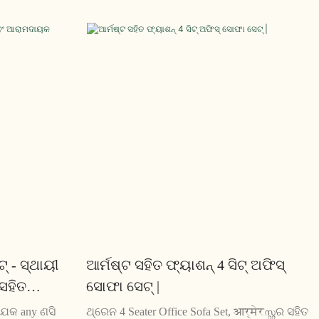
res ଶିଷ୍ଟ୍ୟ କରେ
ସ୍ପଞ୍ଜ ସହିତ ଡିଜାଇନ୍ ହୋଇଛି | ଏହାର ହାଲୁକା ଏବଂ
ାନ କରେ, ଏହାକୁ
ସମସାମୟିକ ଡିଜାଇନ୍ ଯେକ any ଣସି ଅଫିସ୍ ସ୍ଥାନ
 ଏରିଆରେ ଏକ
ପାଇଁ ଉପଯୁକ୍ତ |
 - ସ୍ଥାୟୀ
ଆର୍ମଷ୍ଟ ସହିତ ଫ୍ୟାଶନ୍ 4 ସିଟ୍ ଅଫିସ୍
ସହିତ
ସୋଫା ସେଟ୍ |
ର |
ଯେକ any ଣସି
ଥ୍ରେନ 4 Seater Office Sofa Set, आर्मेरസ്റ്റର ସହିତ