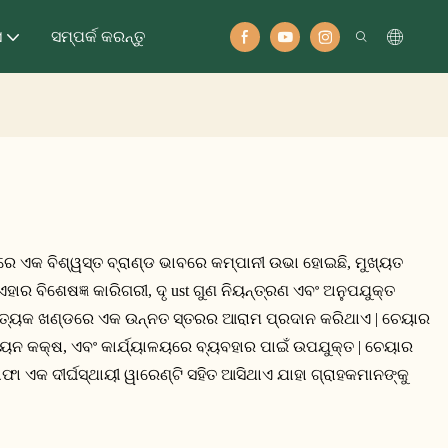
ସ
ସମ୍ପର୍କ କରନ୍ତୁ
ରେ ଏକ ବିଶ୍ୱସ୍ତ ବ୍ରାଣ୍ଡ ଭାବରେ କମ୍ପାନୀ ଉଭା ହୋଇଛି, ମୁଖ୍ୟତ
ଏହାର ବିଶେଷଜ୍ଞ କାରିଗରୀ, ଦୃ ust ଗୁଣ ନିୟନ୍ତ୍ରଣ ଏବଂ ଅନୁପଯୁକ୍ତ
ପ୍ରତ୍ୟେକ ଖଣ୍ଡରେ ଏକ ଉନ୍ନତ ସ୍ତରର ଆରାମ ପ୍ରଦାନ କରିଥାଏ | ଚେୟାର
 ଶୟନ କକ୍ଷ, ଏବଂ କାର୍ଯ୍ୟାଳୟରେ ବ୍ୟବହାର ପାଇଁ ଉପଯୁକ୍ତ | ଚେୟାର
ା ଏକ ଦୀର୍ଘସ୍ଥାୟୀ ୱାରେଣ୍ଟି ସହିତ ଆସିଥାଏ ଯାହା ଗ୍ରାହକମାନଙ୍କୁ