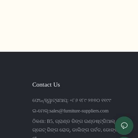
Contact Us
ଫୋନ୍/ହ୍ୱାଟ୍ସଆପ୍: +୮୬ ୧୮୯ ୨୭୭୦ ୧୧୯୯
ଇ-ମେଲ୍:
sales@furniture-suppliers.com
ଠିକଣା: B5, ଗ୍ରାଣ୍ଡ ରିଙ୍ଗ ଇଣ୍ଡଷ୍ଟ୍ରିଆଲ୍ ପାର୍କ,
ଗ୍ରେଟ୍ ରିଙ୍ଗ ରୋଡ୍, ଡାଲିଙ୍ଗ ପର୍ବତ, ଡୋଙ୍ଗଗୁଆନ୍,