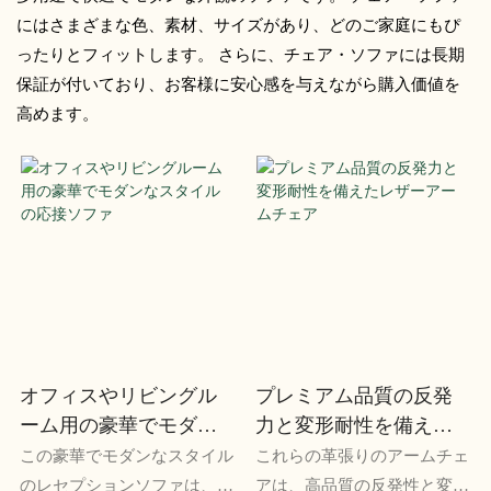
にはさまざまな色、素材、サイズがあり、どのご家庭にもぴ
ったりとフィットします。 さらに、チェア・ソファには長期
保証が付いており、お客様に安心感を与えながら購入価値を
高めます。
オフィスやリビングル
プレミアム品質の反発
ーム用の豪華でモダン
力と変形耐性を備えた
なスタイルの応接ソフ
レザーアームチェア
この豪華でモダンなスタイル
これらの革張りのアームチェ
ァ
のレセプションソファは、オ
アは、高品質の反発性と変形