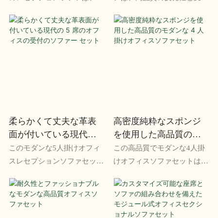
フィスとリビングルームの両
耐性のある素材を誇り、長期
方のスペースに最適で、洗練
にわたる快適さとスタイルを
された印象的なデザインを提
保証します。 耐久性に優れ
供します。 豪華なクッショ
たハイエンドアイテムで贅沢
ンと現代的な外観で、あらゆ
な座り心地をお楽しみくださ
るモダンな空間に最適です。
い。
柔らかくて丈夫な革表
高密度純粋なスポンジ
面が付いている現代の 5
を使用した高品質のモ
席のオフィスの受付の
ダンな 4 人掛けオフィ
このモダンな5人掛けオフィ
この高品質でモダンな4人掛
ソファー セット
スソファセット
スレセプションソファセット
けオフィスソファセットは、
は、柔らかな革と丈夫な革の
快適さを高めるために高密度
表面を組み合わせた洗練され
の純粋なスポンジで設計され
たデザインが特徴です。 快
ています。 洗練された現代
適さと耐久性を備え、オフィ
的なデザインは、あらゆるオ