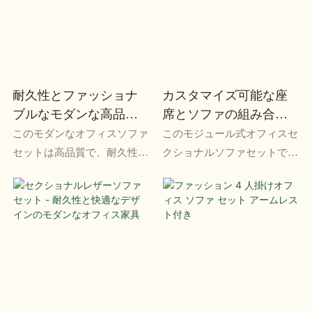
スの受付エリアに最適です。
フィススペースに最適です。
耐久性とファッショナ
カスタマイズ可能な座
ブルなモダンな高品質
席とソファの組み合わ
オフィスソファセット
せを備えたモジュール
このモダンなオフィスソファ
このモジュール式オフィスセ
式オフィスセクショナ
セットは高品質で、耐久性と
クショナルソファセットで
ルソファセット
快適さを兼ね備えた洗練され
は、あらゆるワークスペース
たファッショナブルなデザイ
に合わせて座席とソファの組
ンが特徴です。 現代的なオ
み合わせをカスタマイズでき
フィス空間に最適
ます。 汎用性の高いデザイ
ンで、あらゆるオフィス環境
に最適です。