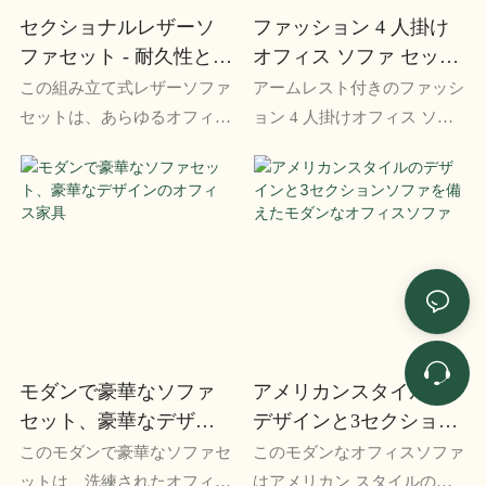
セクショナルレザーソ
ファッション 4 人掛け
ファセット - 耐久性と快
オフィス ソファ セット
適なデザインのモダン
アームレスト付き
この組み立て式レザーソファ
アームレスト付きのファッシ
なオフィス家具
セットは、あらゆるオフィス
ョン 4 人掛けオフィス ソフ
スペースにスタイリッシュで
ァ セットは、あらゆる職場
モダンなアクセントを加えま
にスタイリッシュで快適な座
す。 耐久性と快適なデザイ
席オプションです。 4 つの座
ンにより、リラックスと生産
席と肘掛けを備えたこのセッ
性の両方に最適です。
トは、従業員や顧客に十分な
スペースとサポートを提供し
ます。
モダンで豪華なソファ
アメリカンスタイルの
セット、豪華なデザイ
デザインと3セクション
ンのオフィス家具
ソファを備えたモダン
このモダンで豪華なソファセ
このモダンなオフィスソファ
なオフィスソファ
ットは、洗練されたオフィス
はアメリカン スタイルのデ