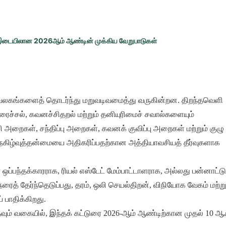
ும் இடையிலான 2026ஆம் ஆண்டின் முக்கிய வேறுபாடுகள்
அலுவலகங்களைத் தொடர்ந்து மறுவடிவமைத்து வருகின்றன. திறந்தவெளி
ச்சல், கவனச்சிதறல் மற்றும் தனியுரிமைச் சவால்களையும்
றைகள், சந்திப்பு அறைகள், கவனக் குவிப்பு அறைகள் மற்றும் குழ
ிட நெகிழ்வுத்தன்மையை அதிகரிப்பதற்கான அத்தியாவசியத் தீர்வுகளாக
்பந்தக்காரராக, ரியல் எஸ்டேட் மேம்பாட்டாளராக, அல்லது பன்னாட்டு
த் தேர்ந்தெடுப்பது, தரம், ஒலி செயல்திறன், விநியோக வேகம் மற்று
 பாதிக்கிறது.
ம் வகையில், இந்தக் கட்டுரை 2026-ஆம் ஆண்டிற்கான முதல் 10 ஆஃப