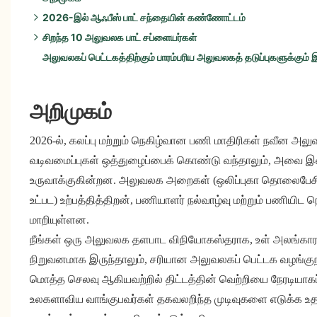
2026-இல் ஆஃபீஸ் பாட் சந்தையின் கண்ணோட்டம்
சிறந்த 10 அலுவலக பாட் சப்ளையர்கள்
2026-இல் முக்கிய உந்து காரணிகள்:
அலுவலகப் பெட்டகத்திற்கும் பாரம்பரிய அலுவலகத் தடுப்புகளுக்க
பிராந்திய சிறப்பம்சங்கள்:
1. சட்டகம்
தயாரிப்புப் போக்குகள்:
2. ஜென்பூத்
3. ஹஷ்ஆஃபீஸ்
அறிமுகம்
4. ROOM
5. ஸ்னாப்கேப்
2026-ல், கலப்பு மற்றும் நெகிழ்வான பணி மாதிரிகள் நவீன 
6. சைலன்
வடிவமைப்புகள் ஒத்துழைப்பைக் கொண்டு வந்தாலும், அவை இரை
7. மைகோமேக்ஸ் ஸ்மார்ட் ஆஃபீஸ்
உருவாக்குகின்றன. அலுவலக அறைகள் (ஒலிப்புகா தொலைபேசி அ
8. பெர்சி பூத்ஸ்
உட்பட) உற்பத்தித்திறன், பணியாளர் நல்வாழ்வு மற்றும் பணிய
9.BUSYPOD
மாறியுள்ளன.
10. YOUSEN
நீங்கள் ஒரு அலுவலக தளபாட விநியோகஸ்தராக, உள் அலங்கார ஒப
நிறுவனமாக இருந்தாலும், சரியான அலுவலகப் பெட்டக வழங்குநரை
மொத்த செலவு ஆகியவற்றில் திட்டத்தின் வெற்றியை நேரடியாகப்
உலகளாவிய வாங்குபவர்கள் தகவலறிந்த முடிவுகளை எடுக்க உதவு