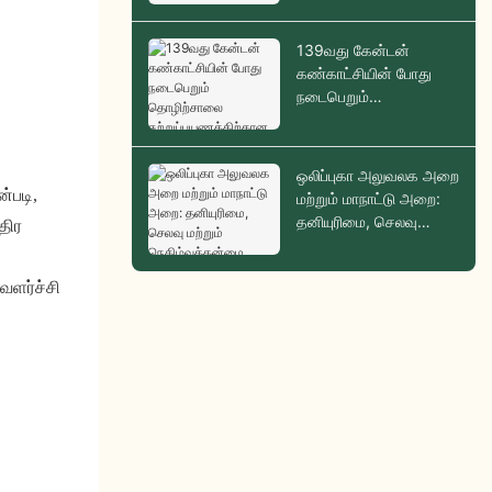
139வது கேன்டன்
கண்காட்சியின் போது
நடைபெறும்
தொழிற்சாலை
சுற்றுப்பயணத்திற்கான
உங்கள் அழைப்பிதழ்
ஒலிப்புகா அலுவலக அறை
்படி,
மற்றும் மாநாட்டு அறை:
தனியுரிமை, செலவு
திர
மற்றும் நெகிழ்வுத்தன்மை
ஒப்பீடு
வளர்ச்சி