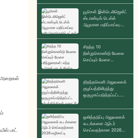
உற்பத்தியாளர்கள்
யூசென் இன்டெலிஜென்ட்
ஸ்டாண்டிங் டெஸ்க்
ஆழமான மதிப்பாய்வு:
ஒரே தொடுதலில் உட்கார்-
நின்ற நிலை மாற்றுதல்
சிறந்த 10
நின்றுகொண்டு வேலை
செய்யும் மேசை
பரிந்துரைகள்: எந்த
யூசென் மாடல் சிறந்த
ு அறைகள்
தேர்வாகும்?
திறந்தவெளி அலுவலகக்
குழப்பத்திலிருந்து
ஒருமுகப்படுத்தப்பட்ட
உற்பத்தித்திறன் வரை: 6
பேர் கொண்ட குழுவின்
ம்
ஓர் ஆய்வு
ஒலித்தடுப்பு அலுவலகக்
கூடங்களை ஆர்டர்
ீஸ் பாட்
செய்வதற்கான 2026
வழிகாட்டி