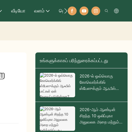
வீடியோ
வளம்
தொடர்பு
உங்களுக்காகப் பரிந்துரைக்கப்பட்டது
 
2026-ல் ஒவ்வொரு
கோவொர்க்கிங்
ஸ்பேஸுக்கும் ஆஃபீஸ்
பாட்கள் ஏன்
தேவைப்படுகின்றன?
2026-ஆம் ஆண்டின்
சிறந்த 10 ஒலிப்புகா
அலுவலக அறை மற்றும்
ஒலித்தடுப்பு கூட