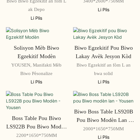
Biwo Biwo Egzekitif an fòm L
3400*2600*750MM
ak Depo
Li Plis
Li Plis
Solisyon Mèb Biwo
Biwo Egzekitif Pou Biwo
Egzekitif Modèn
Lakay Avèk Jesyon Kòd
YOUSEN, Manifakti Mèb
Biwo Egzekitif an fòm L an
Biwo Pèsonalize
bwa solid
Li Plis
Li Plis
Biwo Boss Table LS920B
Boss Table Pou Biwo
Pou Biwo Modèn Lan -
LS922B Pou Biwo Modèn
Yousen
2000*1650*750MM
- Yousen
2200*1650*750MM
Li Plis