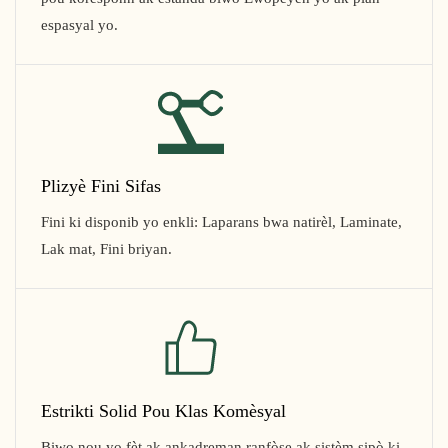
espasyal yo.
Plizyè Fini Sifas
Fini ki disponib yo enkli: Laparans bwa natirèl, Laminate,
Lak mat, Fini briyan.
Estrikti Solid Pou Klas Komèsyal
Biwo nou yo fèt ak ankadreman ranfòse ak sistèm sipò ki