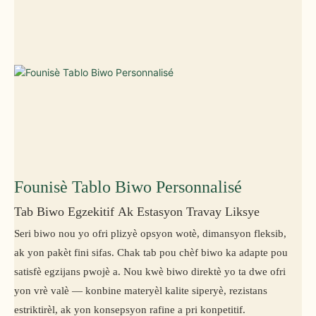
Founisè Tablo Biwo Personnalisé
Tab Biwo Egzekitif Ak Estasyon Travay Liksye
Seri biwo nou yo ofri plizyè opsyon wotè, dimansyon fleksib,
ak yon pakèt fini sifas. Chak tab pou chèf biwo ka adapte pou
satisfè egzijans pwojè a. Nou kwè biwo direktè yo ta dwe ofri
yon vrè valè — konbine materyèl kalite siperyè, rezistans
estriktirèl, ak yon konsepsyon rafine a pri konpetitif.