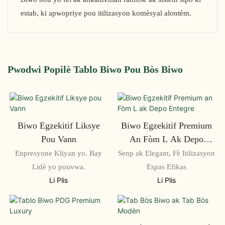
estab, ki apwopriye pou itilizasyon komèsyal alontèm.
Pwodwi Popilè Tablo Biwo Pou Bòs Biwo
Biwo Egzekitif Liksye
Biwo Egzekitif Premium
Pou Vann
An Fòm L Ak Depo
Entegre
Enpresyone Kliyan yo. Bay
Senp ak Elegant, Fè Itilizasyon
Lidè yo pouvwa.
Espas Efikas
Li Plis
Li Plis