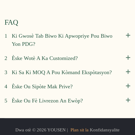
FAQ
1
Ki Gwosè Tab Biwo Ki Apwopriye Pou Biwo
Yon PDG?
2
Èske Wotè A Ka Customized?
3
Ki Sa Ki MOQ A Pou Kòmand Ekspòtasyon?
4
Èske Ou Sipòte Mak Prive?
5
Èske Ou Fè Livrezon An Ewòp?
Dwa otè © 2026 YOUSEN |
Plan sit la
Konfidansyalite