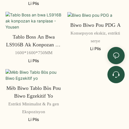
Li Plis
Biwo Biwo Pou PDG A
Konsepsyon ekskiz, estrikti
Tablo Boss An Bwa
serye
LS916B Ak Konpozan Ka
Li Plis
Ranplase - Yousen
1600*1600*750MM
Li Plis
Mèb Biwo Tablo Bòs Pou
Biwo Egzekitif Yo
Estrikti Minimalist & Pa gen
Ekspozisyon
Li Plis