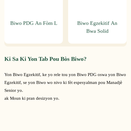
Biwo PDG An Fòm L
Biwo Egzekitif An
Bwa Solid
Ki Sa Ki Yon Tab Pou Bòs Biwo?
Yon Biwo Egzekitif, ke yo rele tou yon Biwo PDG oswa yon Biwo
Egzekitif, se yon Biwo wo nivo ki fèt espesyalman pou Manadjè
Senior yo.
ak Moun ki pran desizyon yo.