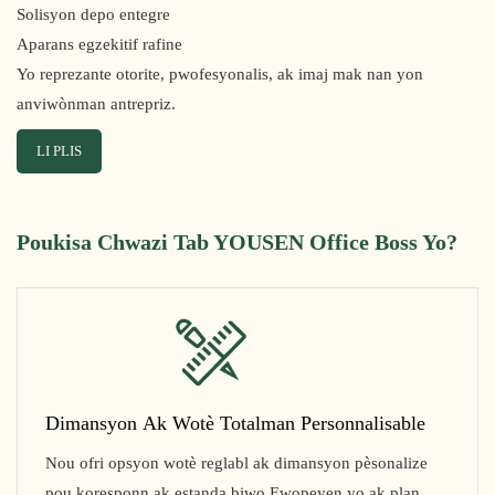
Solisyon depo entegre
Aparans egzekitif rafine
Yo reprezante otorite, pwofesyonalis, ak imaj mak nan yon
anviwònman antrepriz.
LI PLIS
Poukisa Chwazi Tab YOUSEN Office Boss Yo?
Dimansyon Ak Wotè Totalman Personnalisable
Nou ofri opsyon wotè reglabl ak dimansyon pèsonalize
pou koresponn ak estanda biwo Ewopeyen yo ak plan