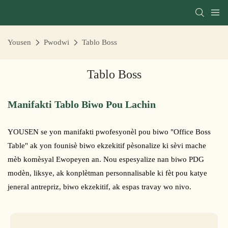
Yousen
Pwodwi
Tablo Boss
Tablo Boss
Manifakti Tablo Biwo Pou Lachin
YOUSEN se yon manifakti pwofesyonèl pou biwo "Office Boss
Table" ak yon founisè biwo ekzekitif pèsonalize ki sèvi mache
mèb komèsyal Ewopeyen an. Nou espesyalize nan biwo PDG
modèn, liksye, ak konplètman personnalisable ki fèt pou katye
jeneral antrepriz, biwo ekzekitif, ak espas travay wo nivo.