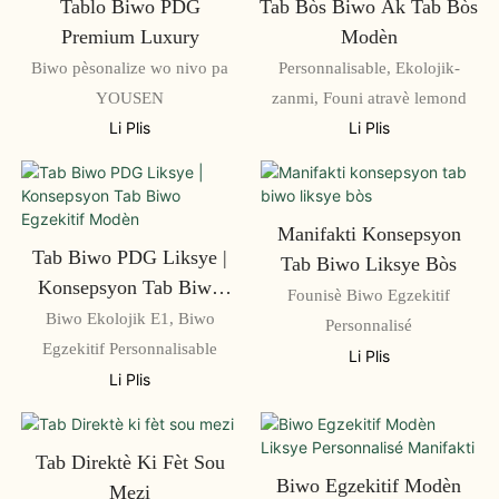
Tablo Biwo PDG
Tab Bòs Biwo Ak Tab Bòs
Premium Luxury
Modèn
Biwo pèsonalize wo nivo pa
Personnalisable, Ekolojik-
YOUSEN
zanmi, Founi atravè lemond
Li Plis
Li Plis
Manifakti Konsepsyon
Tab Biwo PDG Liksye |
Tab Biwo Liksye Bòs
Konsepsyon Tab Biwo
Founisè Biwo Egzekitif
Egzekitif Modèn
Biwo Ekolojik E1, Biwo
Personnalisé
Egzekitif Personnalisable
Li Plis
Li Plis
Tab Direktè Ki Fèt Sou
Biwo Egzekitif Modèn
Mezi