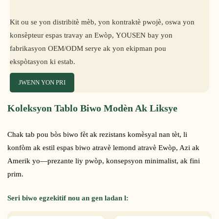
Kit ou se yon distribitè mèb, yon kontraktè pwojè, oswa yon
konsèpteur espas travay an Ewòp, YOUSEN bay yon
fabrikasyon OEM/ODM serye ak yon ekipman pou
ekspòtasyon ki estab.
JWENN YON PRI
Koleksyon Tablo Biwo Modèn Ak Liksye
Chak tab pou bòs biwo fèt ak rezistans komèsyal nan tèt, li
konfòm ak estil espas biwo atravè lemond atravè Ewòp, Azi ak
Amerik yo—prezante liy pwòp, konsepsyon minimalist, ak fini
prim.
Seri biwo egzekitif nou an gen ladan l: