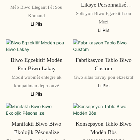
Liksye Personnalisé
Mèb Biwo Elegant Fèt Sou
Manifakti
Solisyon Biwo Egzekitif sou
Kòmand
Mezi
Li Plis
Li Plis
Biwo Egzekitif Modèn
Fabrikasyon Tablo Biwo
Pou Biwo Lakay
Custom
Modil wobinèt entegre ak
Gwo sifas travay pou ekzekitif
konpatiman depo ouvè
Li Plis
Li Plis
Manifakti Biwo Biwo
Konsepsyon Tablo Biwo
Ekolojik Pèsonalize
Modèn Bòs