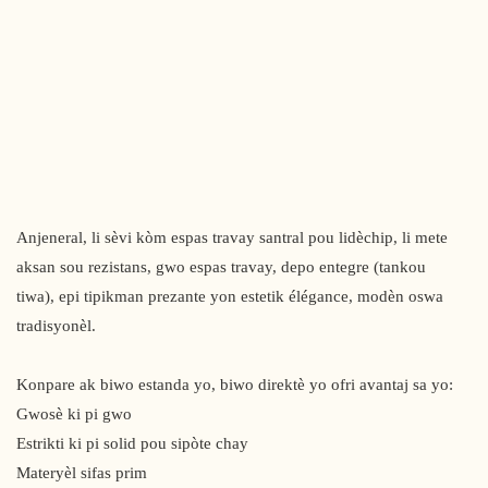
Anjeneral, li sèvi kòm espas travay santral pou lidèchip, li mete
aksan sou rezistans, gwo espas travay, depo entegre (tankou
tiwa), epi tipikman prezante yon estetik élégance, modèn oswa
tradisyonèl.
Konpare ak biwo estanda yo, biwo direktè yo ofri avantaj sa yo:
Gwosè ki pi gwo
Estrikti ki pi solid pou sipòte chay
Materyèl sifas prim