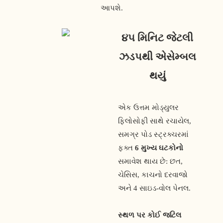
આપશે.
૪૫ મિનિટ જેટલી
ઝડપથી એસેમ્બલ
થયું
એક ઉત્તમ મોડ્યુલર
ફિલોસોફી સાથે રચાયેલ,
સમગ્ર પોડ સ્ટ્રક્ચરમાં
ફક્ત
6 મુખ્ય ઘટકોનો
સમાવેશ થાય છે: છત,
ચેસિસ, કાચનો દરવાજો
અને 4 સાઇડ-વોલ પેનલ.
સ્થળ પર કોઈ જટિલ