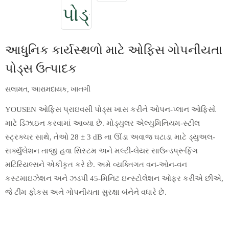
આધુનિક કાર્યસ્થળો માટે ઓફિસ ગોપનીયતા
પોડ્સ ઉત્પાદક
સલામત, આરામદાયક, ખાનગી
YOUSEN ઓફિસ પ્રાઇવસી પોડ્સ ખાસ કરીને ઓપન-પ્લાન ઓફિસો
માટે ડિઝાઇન કરવામાં આવ્યા છે. મોડ્યુલર એલ્યુમિનિયમ-સ્ટીલ
સ્ટ્રક્ચર સાથે, તેઓ 28 ± 3 dB ના ઊંડા અવાજ ઘટાડા માટે ડ્યુઅલ-
સર્ક્યુલેશન તાજી હવા સિસ્ટમ અને મલ્ટી-લેયર સાઉન્ડપ્રૂફિંગ
મટિરિયલ્સને એકીકૃત કરે છે. અમે વ્યક્તિગત વન-ઓન-વન
કસ્ટમાઇઝેશન અને ઝડપી 45-મિનિટ ઇન્સ્ટોલેશન ઓફર કરીએ છીએ,
જે ટીમ ફોકસ અને ગોપનીયતા સુરક્ષા બંનેને વધારે છે.