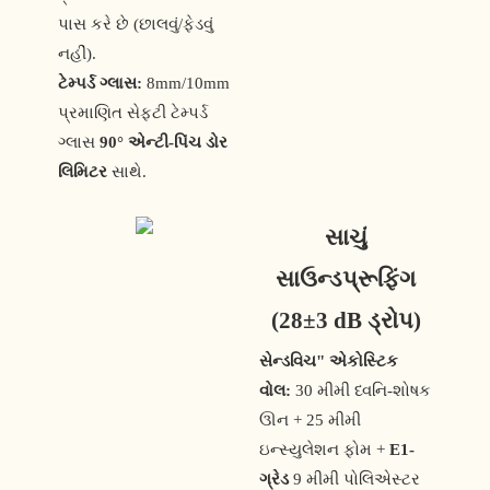
પાસ કરે છે (છાલવું/ફેડવું
નહીં).
ટેમ્પર્ડ ગ્લાસ:
8mm/10mm
પ્રમાણિત સેફ્ટી ટેમ્પર્ડ
ગ્લાસ
90° એન્ટી-પિંચ ડોર
લિમિટર
સાથે.
સાચું
સાઉન્ડપ્રૂફિંગ
(28±3 dB ડ્રોપ)
સેન્ડવિચ" એકોસ્ટિક
વોલ:
30 મીમી ધ્વનિ-શોષક
ઊન + 25 મીમી
ઇન્સ્યુલેશન ફોમ +
E1-
ગ્રેડ
9 મીમી પોલિએસ્ટર