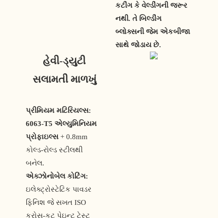
કટીંગ કે વેલ્ડીંગની જરૂર
નથી. તે બિલ્ડીંગ
બ્લોક્સની જેમ એકબીજા
સાથે જોડાય છે.
હેવી-ડ્યુટી
સલામતી માળખું
પ્રીમિયમ મટિરિયલ્સ:
6063-T5 એલ્યુમિનિયમ
પ્રોફાઇલ્સ
+ 0.8mm
કોલ્ડ-રોલ્ડ સ્ટીલથી
બનેલ.
એક્ઝોનોબેલ કોટિંગ:
ઇલેક્ટ્રોસ્ટેટિક પાવડર
ફિનિશ જે સખત ISO
ક્રોસ-કટ પેઇન્ટ ટેસ્ટ