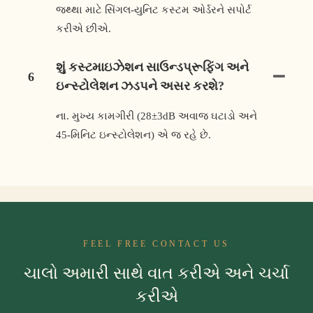
જથ્થા માટે સિંગલ-યુનિટ કસ્ટમ ઓર્ડરને સપોર્ટ
કરીએ છીએ.
શું કસ્ટમાઇઝેશન સાઉન્ડપ્રૂફિંગ અને
6
ઇન્સ્ટોલેશન ઝડપને અસર કરશે?
ના. મુખ્ય કામગીરી (28±3dB અવાજ ઘટાડો અને
45-મિનિટ ઇન્સ્ટોલેશન) એ જ રહે છે.
FEEL FREE CONTACT US
ચાલો અમારી સાથે વાત કરીએ અને ચર્ચા
કરીએ