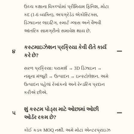
ઉચ્ચ કક્ષાના વિકલ્પોમાં પ્રીમિયમ ફિનિશ, મોટા
કદ (1-6 વ્યક્તિ), અપગ્રેડેડ એકોસ્ટિક્સ,
ડિઝાઇનર લાઇટિંગ, સ્માર્ટ ગ્લાસ અને વૈભવી
આંતરિક સામગ્રીનો સમાવેશ થાય છે.
કસ્ટમાઇઝેશન પ્રક્રિયા કેવી રીતે કાર્ય
૪
કરે છે?
સરળ પ્રક્રિયા: પરામર્શ → 3D ડિઝાઇન →
નમૂના મંજૂરી → ઉત્પાદન → ઇન્સ્ટોલેશન. અમે
ઉત્પાદન પહેલાં રેખાંકનો અને રેન્ડરિંગ પ્રદાન
કરીએ છીએ.
શું કસ્ટમ પોડ્સ માટે ઓછામાં ઓછી
૫
ઓર્ડર રકમ છે?
કોઈ કડક MOQ નથી. અમે મોટા એન્ટરપ્રાઇઝ