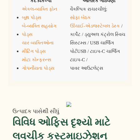
કદ વિકલ્પો
આંતરિક ગોઠવણી
એકલ-વ્યક્તિ ફોન
વૈકલ્પિક રાચરચીલું:
બૂથ પોડ્સ
સોફા બેઠક
બે-વ્યક્તિ સહયોગ
ઊંચાઈ-એડજસ્ટેબલ ડેસ્ક
/
પોડ્સ
કાર્પેટ / ડ્યુઅલ કંટ્રોલ સ્વિચ
ચાર વ્યક્તિઓના
સિસ્ટમ્સ / USB ચાર્જિંગ
મીટિંગ પોડ્સ
પોર્ટUSB / ટાઇપ-C ચાર્જિંગ
મોટા કોન્ફરન્સ
ટાઇપ-C /
ગોપનીયતા પોડ્સ
પાવર આઉટલેટ્સ
ઉત્પાદક પાસેથી સીધું
વિવિધ ઓફિસ દૃશ્યો માટે
લવચીક કસ્ટમાઇઝેશન