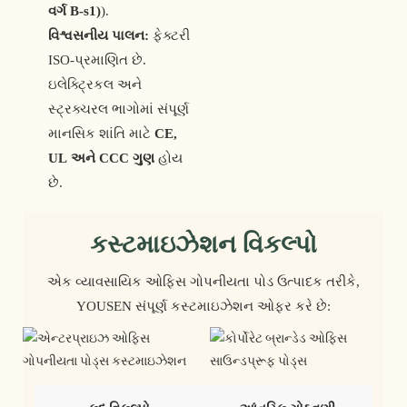
વર્ગ B-s1)
).
વિશ્વસનીય પાલન:
ફેક્ટરી
ISO-પ્રમાણિત છે.
ઇલેક્ટ્રિકલ અને
સ્ટ્રક્ચરલ ભાગોમાં સંપૂર્ણ
માનસિક શાંતિ માટે
CE,
UL અને CCC ગુણ
હોય
છે.
કસ્ટમાઇઝેશન વિકલ્પો
એક વ્યાવસાયિક ઓફિસ ગોપનીયતા પોડ ઉત્પાદક તરીકે,
YOUSEN સંપૂર્ણ કસ્ટમાઇઝેશન ઓફર કરે છે: