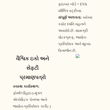
ફાઇબર બોર્ડ + EVA
સીલિંગ સ્ટ્રીપ્સ.
સંપૂર્ણ અલગતા:
ખરેખર
કઠોર ધ્વનિ વહનને
અવરોધે છે. સામગ્રી
વોટરપ્રૂફ, જ્યોત-
પ્રતિરોધક અને શૂન્ય-
ઉત્સર્જન છે.
વૈશ્વિક ઇકો અને
સેફ્ટી
પ્રમાણપત્રો
સ્વસ્થ કાર્યસ્થળ:
ફોર્માલ્ડીહાઇડ-મુક્ત
એકોસ્ટિક પેનલ્સ અને
જ્યોત-પ્રતિરોધક કાર્પેટ (