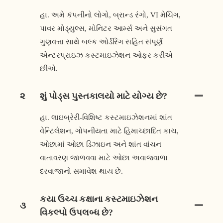
હા. અમે કંપનીનો લોગો, બ્રાન્ડ રંગો, VI મેચિંગ,
પાવર મોડ્યુલ્સ, મોનિટર આર્મ્સ અને સુસંગત
ગુણવત્તા સાથે બલ્ક ઓર્ડરિંગ સહિત સંપૂર્ણ
એન્ટરપ્રાઇઝ કસ્ટમાઇઝેશન ઓફર કરીએ
છીએ.
૨
શું પોડ્સ પુસ્તકાલયો માટે યોગ્ય છે?
હા. લાઇબ્રેરી-વિશિષ્ટ કસ્ટમાઇઝેશનમાં શાંત
વેન્ટિલેશન, ગોપનીયતા માટે હિમાચ્છાદિત કાચ,
ઓછામાં ઓછા ડિઝાઇન અને શાંત વાંચન
વાતાવરણ જાળવવા માટે ઓછા અવાજવાળા
દરવાજાનો સમાવેશ થાય છે.
કયા ઉચ્ચ કક્ષાના કસ્ટમાઇઝેશન
૩
વિકલ્પો ઉપલબ્ધ છે?