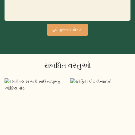
હવે પૂછપરછ મોકલો
સંબંધિત વસ્તુઓ