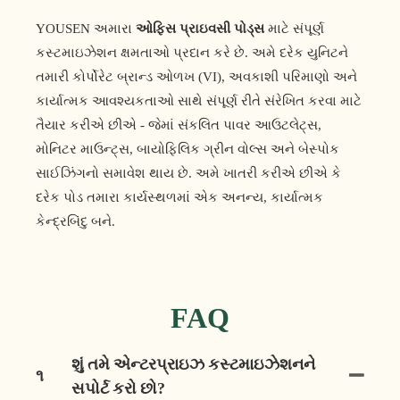
YOUSEN અમારા
ઓફિસ પ્રાઇવસી પોડ્સ
માટે સંપૂર્ણ
કસ્ટમાઇઝેશન ક્ષમતાઓ પ્રદાન કરે છે. અમે દરેક યુનિટને
તમારી કોર્પોરેટ બ્રાન્ડ ઓળખ (VI), અવકાશી પરિમાણો અને
કાર્યાત્મક આવશ્યકતાઓ સાથે સંપૂર્ણ રીતે સંરેખિત કરવા માટે
તૈયાર કરીએ છીએ - જેમાં સંકલિત પાવર આઉટલેટ્સ,
મોનિટર માઉન્ટ્સ, બાયોફિલિક ગ્રીન વોલ્સ અને બેસ્પોક
સાઈઝિંગનો સમાવેશ થાય છે. અમે ખાતરી કરીએ છીએ કે
દરેક પોડ તમારા કાર્યસ્થળમાં એક અનન્ય, કાર્યાત્મક
કેન્દ્રબિંદુ બને.
FAQ
શું તમે એન્ટરપ્રાઇઝ કસ્ટમાઇઝેશનને
૧
સપોર્ટ કરો છો?