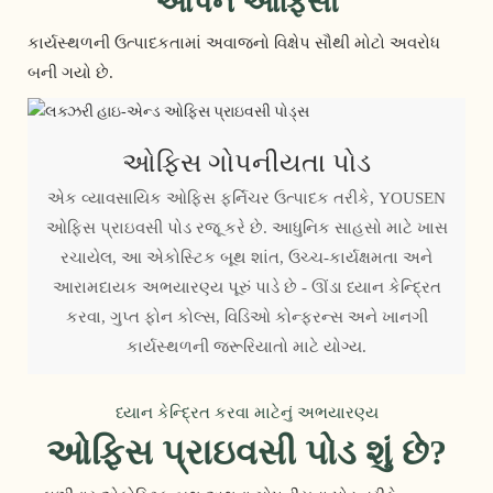
ઓપન ઓફિસો
કાર્યસ્થળની ઉત્પાદકતામાં અવાજનો વિક્ષેપ સૌથી મોટો અવરોધ
બની ગયો છે.
ઓફિસ ગોપનીયતા પોડ
એક વ્યાવસાયિક ઓફિસ ફર્નિચર ઉત્પાદક તરીકે, YOUSEN
ઓફિસ પ્રાઇવસી પોડ રજૂ કરે છે. આધુનિક સાહસો માટે ખાસ
રચાયેલ, આ એકોસ્ટિક બૂથ શાંત, ઉચ્ચ-કાર્યક્ષમતા અને
આરામદાયક અભયારણ્ય પૂરું પાડે છે - ઊંડા ધ્યાન કેન્દ્રિત
કરવા, ગુપ્ત ફોન કોલ્સ, વિડિઓ કોન્ફરન્સ અને ખાનગી
કાર્યસ્થળની જરૂરિયાતો માટે યોગ્ય.
ધ્યાન કેન્દ્રિત કરવા માટેનું અભયારણ્ય
ઓફિસ પ્રાઇવસી પોડ શું છે?