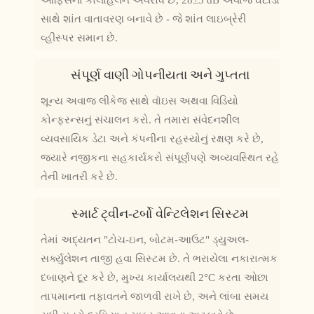
ઓફિસના કોલાહલને અવરોધે છે, 28±3 dB અવાજ ઘટાડા
સાથે શાંત વાતાવરણ બનાવે છે - જે શાંત લાઇબ્રેરી
વ્હીસ્પર સમાન છે.
સંપૂર્ણ વાણી ગોપનીયતા અને ગુપ્તતા
શૂન્ય અવાજ લીકેજ સાથે વૉઇસ અથવા વિડિયો
કોન્ફરન્સનું સંચાલન કરો. તે તમારા સંવેદનશીલ
વ્યવસાયિક ડેટા અને કંપનીના રહસ્યોનું રક્ષણ કરે છે,
જ્યારે નજીકના સહકાર્યકરો સંપૂર્ણપણે અવ્યવસ્થિત રહે
તેની ખાતરી કરે છે.
સ્માર્ટ ટ્વીન-ટર્બો વેન્ટિલેશન સિસ્ટમ
તેમાં અદ્યતન "ટોચ-ઇન, બોટમ-આઉટ" ડ્યુઅલ-
સર્ક્યુલેશન તાજી હવા સિસ્ટમ છે. તે ભરાયેલા નકારાત્મક
દબાણને દૂર કરે છે, મુખ્ય કાર્યાલયથી 2°C કરતા ઓછા
તાપમાનના તફાવતને જાળવી રાખે છે, અને લાંબા સમય