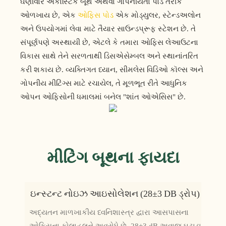
ઘણીવાર એકોસ્ટિક બૂથ અથવા ગોપનીયતા પોડ તરીકે
ઓળખાય છે, એક
ઓફિસ પોડ
એક મોડ્યુલર, સ્ટેન્ડઅલોન
અને ઉપયોગમાં લેવા માટે તૈયાર સાઉન્ડપ્રૂફ સ્ટેશન છે. તે
સંપૂર્ણપણે અસ્થાયી છે, એટલે કે તમારા ઓફિસ લેઆઉટના
વિકાસ સાથે તેને સરળતાથી ડિસએસેમ્બલ અને સ્થાનાંતરિત
કરી શકાય છે. વ્યક્તિગત ધ્યાન, સીમલેસ વિડિઓ કૉલ્સ અને
ગોપનીય મીટિંગ્સ માટે રચાયેલ, તે મૂળભૂત રીતે આધુનિક
ઓપન ઓફિસોની ધમાલમાં બનેલ "શાંત ઓએસિસ" છે.
મીટિંગ બૂથના ફાયદા
ઇન્સ્ટન્ટ નોઇઝ આઇસોલેશન (28±3 DB ડ્રોપ)
અદ્યતન માળખાકીય ધ્વનિશાસ્ત્ર દ્વારા આસપાસના