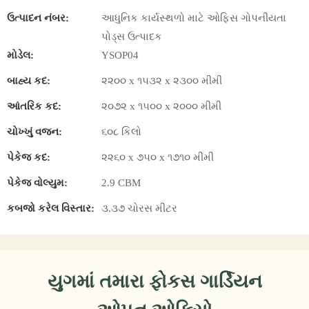
ઉત્પાદન નંબર:
આધુનિક કાર્યસ્થળો માટે ઓફિસ ગોપનીયતા
પોડ્સ ઉત્પાદક
મોડેલ:
YSOP04
બાહ્ય કદ:
૨૨૦૦ x ૧૫૩૨ x ૨૩૦૦ મીમી
આંતરિક કદ:
૨૦૭૨ x ૧૫૦૦ x ૨૦૦૦ મીમી
ચોખ્ખું વજન:
૬૦૮ કિલો
પેકેજ કદ:
૨૨૬૦ x ૭૫૦ x ૧૭૧૦ મીમી
પેકેજ વોલ્યુમ:
2.9 CBM
કબજો કરેલ વિસ્તાર:
૩.૩૭ ચોરસ મીટર
યુગમાં તમારા ફોકસ ગાર્ડિયન