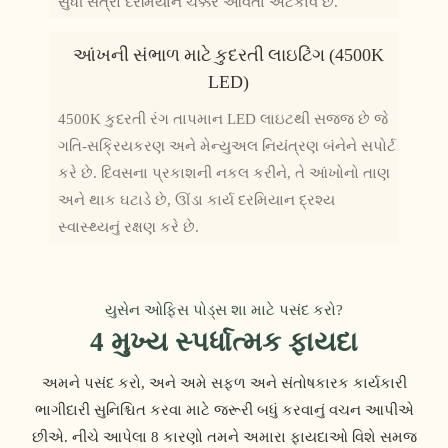
સુધી સત્રો દરમિયાન ચક્કર આવતા અટકાવે છે.
આંખની સંભાળ માટે કુદરતી લાઇટિંગ (4500K
LED)
4500K કુદરતી રંગ તાપમાન LED લાઇટથી સજ્જ છે જે
ગતિ-સક્રિયકરણ અને મેન્યુઅલ નિયંત્રણ બંનેને સપોર્ટ
કરે છે. દિવસના પ્રકાશની નકલ કરીને, તે આંખોનો તાણ
અને થાક ઘટાડે છે, ઊંડા કાર્ય દરમિયાન દ્રશ્ય
સ્વાસ્થ્યનું રક્ષણ કરે છે.
યુસેન ઓફિસ પોડ્સ શા માટે પસંદ કરો?
4 મુખ્ય સ્પર્ધાત્મક ફાયદા
અમને પસંદ કરો, અને અમે સફળ અને સંતોષકારક કાર્યકારી
ભાગીદારી સુનિશ્ચિત કરવા માટે જરૂરી બધું કરવાનું વચન આપીએ
છીએ. નીચે આપેલા 8 કારણો તમને અમારા ફાયદાઓ વિશે સમજ