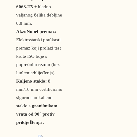
6063-T5
+ hladno
valjanog čelika debljine
0,8 mm.
AkzoNobel premaz:
Elektrostatski praškasti
premaz koji prolazi test
krute ISO boje s
poprečnim rezom (bez
ljuštenja/blijeđenja).
Kaljeno staklo:
8
mm/10 mm certificirano
sigurnosno kaljeno
staklo s
graničnikom
vrata od 90° protiv
priklještenja
.