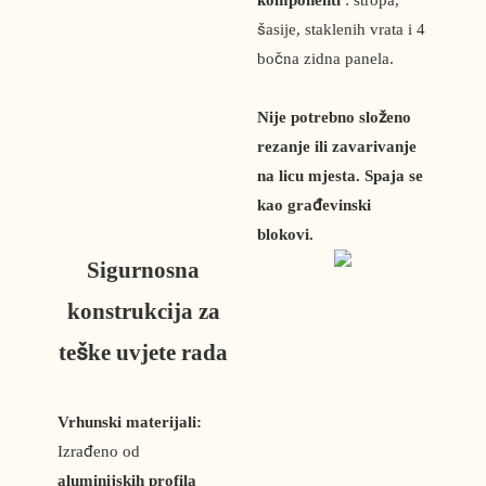
komponenti
: stropa,
šasije, staklenih vrata i 4
bočna zidna panela.
Nije potrebno složeno
rezanje ili zavarivanje
na licu mjesta. Spaja se
kao građevinski
blokovi.
Sigurnosna
konstrukcija za
teške uvjete rada
Vrhunski materijali:
Izrađeno od
aluminijskih profila