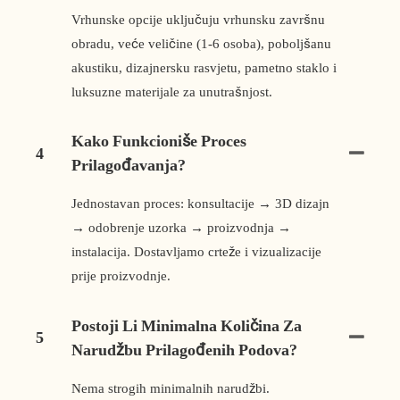
Vrhunske opcije uključuju vrhunsku završnu
obradu, veće veličine (1-6 osoba), poboljšanu
akustiku, dizajnersku rasvjetu, pametno staklo i
luksuzne materijale za unutrašnjost.
Kako Funkcioniše Proces
4
Prilagođavanja?
Jednostavan proces: konsultacije → 3D dizajn
→ odobrenje uzorka → proizvodnja →
instalacija. Dostavljamo crteže i vizualizacije
prije proizvodnje.
Postoji Li Minimalna Količina Za
5
Narudžbu Prilagođenih Podova?
Nema strogih minimalnih narudžbi.