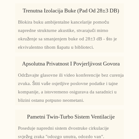
Trenutna Izolacija Buke (pad Od 28±3 DB)
Blokira buku ambijentalne kancelarije pomoću
napredne strukturne akustike, stvarajući mirno
okruženje sa smanjenjem buke od 28±3 dB - što je
ekvivalentno tihom šapatu u biblioteci.
Apsolutna Privatnost I Povjerljivost Govora
Održavajte glasovne ili video konferencije bez curenja
zvuka. Štiti vaše osjetljive poslovne podatke i tajne
kompanije, a istovremeno osigurava da saradnici u
blizini ostanu potpuno neometani.
Pametni Twin-Turbo Sistem Ventilacije
Poseduje napredni sistem dvostruke cirkulacije
svježeg zraka "odozgo unutra, odozdo van".