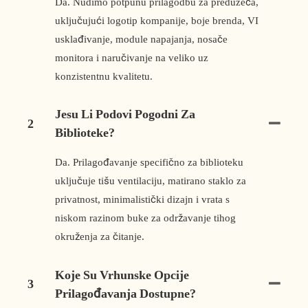
Da. Nudimo potpunu prilagodbu za preduzeća,
uključujući logotip kompanije, boje brenda, VI
usklađivanje, module napajanja, nosače
monitora i naručivanje na veliko uz
konzistentnu kvalitetu.
Jesu Li Podovi Pogodni Za
2
Biblioteke?
Da. Prilagođavanje specifično za biblioteku
uključuje tišu ventilaciju, matirano staklo za
privatnost, minimalistički dizajn i vrata s
niskom razinom buke za održavanje tihog
okruženja za čitanje.
Koje Su Vrhunske Opcije
3
Prilagođavanja Dostupne?